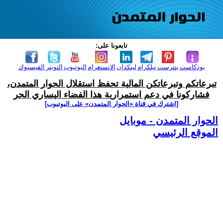
تابعونا على:
بودكاست
بنترست
تيلكرام
لينكدإن
الانستغرام
اليوتيوب
التويتر
الفيسبوك
تبرعاتكم وتبرعاتكن المالية تحفظ استقلال الحوار المتمدن،
فشاركونا في دعم استمرارية هذا الفضاء اليساري الحر
[اشترك في قناة ‫«الحوار المتمدن» على اليوتيوب]
الحوار المتمدن - موبايل
الموقع الرئيسي