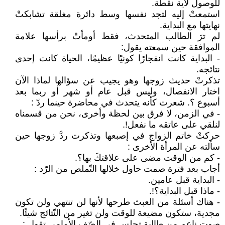
للوصول لأية نقطة.
استمعتْ إليه لتجد نفسها وسط دائرة مغلقة تشابكتْ
نهايتها مع البداية.
لم ترَ الطالب المتحدث، فقط أومأتْ برأسها علامة
الموافقة حين سمعته يقول:
- البداية كانت انفجارًا كونيًا عظيمًا، الحياة كانت إحدى
نتائجه.
تذكرتْ حديث زوجها وهو يجيب عن سؤالها لماذا الآن
اختار الانفصال، وليس قبل عام أو شهر أو ربما بعد
أسبوع ؟. شعرت كأنه يتحدث في محاضرة حينما ردّ :
- في الزمن، لا فرق بين لحظة وأخرى، نحن من قسمناه
لنلقي على عاتقه ما نفعل!.
حركتْ خاتم الزواج في إصبعها وتذكرت ردَّ زوجها حين
سألته عن المرأة الأخرى :
- كم من الوقت مضى على علاقتكَ بها؟.
أجاب بعد فترة صمت حاول خلالها التّملص من الرّد :
- البداية قبل عامين.
- ماذا قبل البداية؟!.
- هناك أسئلة من العبث طرحها لأنها لن تنتهي ولن تكون
مجدية، ستكون مضيعة للوقت ولن تغير من النّتائج شيئًا.
صوت ناعم من طالبة تجلس في الصّف الأمامي تقول :