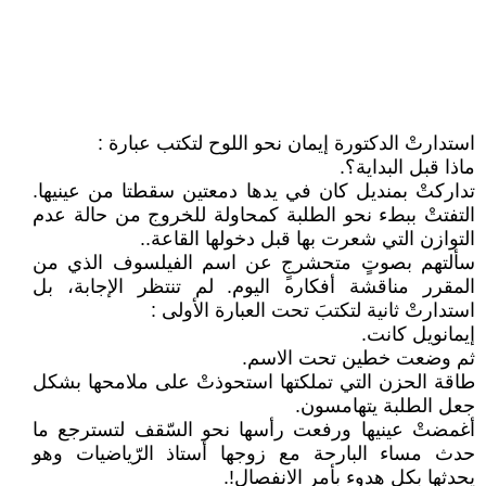
استدارتْ الدكتورة إيمان نحو اللوح لتكتب عبارة :
ماذا قبل البداية؟.
تداركتْ بمنديل كان في يدها دمعتين سقطتا من عينيها.
التفتتْ ببطء نحو الطلبة كمحاولة للخروج من حالة عدم
التوازن التي شعرت بها قبل دخولها القاعة..
سألتهم بصوتٍ متحشرجٍ عن اسم الفيلسوف الذي من
المقرر مناقشة أفكاره اليوم. لم تنتظر الإجابة، بل
استدارتْ ثانية لتكتبَ تحت العبارة الأولى :
إيمانويل كانت.
ثم وضعت خطين تحت الاسم.
طاقة الحزن التي تملكتها استحوذتْ على ملامحها بشكل
جعل الطلبة يتهامسون.
أغمضتْ عينيها ورفعت رأسها نحو السّقف لتسترجع ما
حدث مساء البارحة مع زوجها أستاذ الرّياضيات وهو
يحدثها بكل هدوء بأمر الانفصال!.