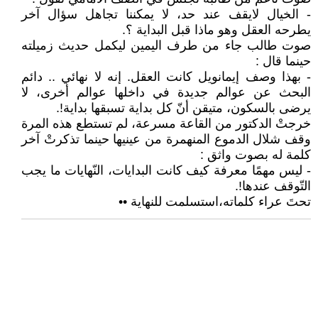
- الخيال لايقف عند حد، لا يمكننا تجاهل سؤال آخر
يطرحه العقل وهو ماذا قبل البداية ؟.
صوت طالب جاء من طرف اليمين ليكمل حديث زميلته
حينما قال :
- بهذا وصف إيمانويل كانت العقل. إنه لا نهائي .. دائم
البحث عن عوالم جديدة في داخلها عوالم أخرى، لا
يرضى بالسكون، متيقن أنّ كل بداية تسبقها بداية!.
خرجتْ الدكتور من القاعة مسرعة، لم تستطع هذه المرة
وقف شلال الدموع المنهمرة من عينيها حينما تذكرتْ آخر
كلمة له بصوت واثق :
- ليس مهمًا معرفة كيف كانت البدايات، النّهايات ما يجب
التّوقف عندها!.
تحتَ عراء كلماته،استسلمت للنهاية ••