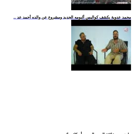
.. محمد عدوية يكشف كواليس ألبومه الجديد ومشروع عن والده أحمد عد