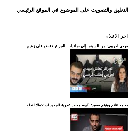
التعليق والتصويت على الموضوع في الموقع الرئيسي
اخر الافلام
.. مهدي لعريبي: من السينما إلى -مافيا-... الجزائر تقبض على زعيم
.. محمد علام وهيثم سعيد: ألبوم محمد عدوية الجديد استكمالا لنجاح