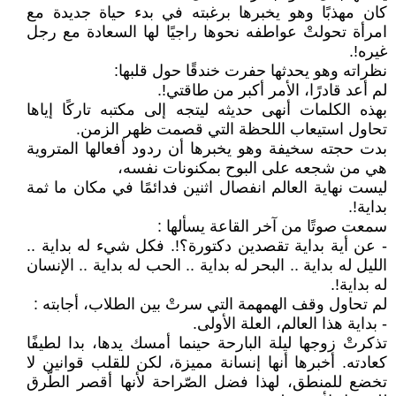
كان مهذبًا وهو يخبرها برغبته في بدء حياة جديدة مع
امرأة تحولتْ عواطفه نحوها راجيًا لها السعادة مع رجل
غيره!.
نظراته وهو يحدثها حفرت خندقًا حول قلبها:
لم أعد قادرًا، الأمر أكبر من طاقتي!.
بهذه الكلمات أنهى حديثه ليتجه إلى مكتبه تاركًا إياها
تحاول استيعاب اللحظة التي قصمت ظهر الزمن.
بدت حجته سخيفة وهو يخبرها أن ردود أفعالها المتروية
هي من شجعه على البوح بمكنونات نفسه،
ليست نهاية العالم انفصال اثنين فدائمًا في مكان ما ثمة
بداية!.
سمعت صوتًا من آخر القاعة يسألها :
- عن أية بداية تقصدين دكتورة؟!. فكل شيء له بداية ..
الليل له بداية .. البحر له بداية .. الحب له بداية .. الإنسان
له بداية!.
لم تحاول وقف الهمهمة التي سرتْ بين الطلاب، أجابته :
- بداية هذا العالم، العلة الأولى.
تذكرتْ زوجها ليلة البارحة حينما أمسك يدها، بدا لطيفًا
كعادته. أخبرها أنها إنسانة مميزة، لكن للقلب قوانين لا
تخضع للمنطق، لهذا فضل الصّراحة لأنها أقصر الطّرق