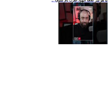
.. ما هو سر علاقة اليهود العرب بأم كلثوم؟