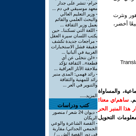
حرام- تنشر على جدار
معهد موسيقي في دم ...
-
وزير التعليم العالي
ور ونثرت
والبحث العلمي والقائم
يعًا أخضر،
بعمل وزير الثقافة ...
-
اللغة التي تسكننا.. حين
يكتب اللسان سيرة العقل
-
مراجعات جديدة تكشف
حقيقة فشل الاستخبارات
الغربية في ألبانيا ...
-
«لن نتخلى عن أي
Transl
قطعة».. الثقافة تؤكد
ملاحقة الآثار العراقية ...
-
رائد فهمي: المدى منبر
رائد للمهنية والثقافة
والتنوير في العر ...
اعية، والمساواة
المزيد.....
م.
ساهم/ي معنا!
كتب ودراسات
رار هذا المنبر الحر
-
ديوان 24 شعر / منصور
معلومات التحويل
الريكان
-
القصة الشاعرة والوعي
الجمعي الحداثي/ مقاربة
في دور القصة الش ... /