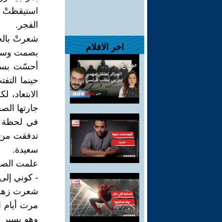
استيقظتْ ز
الفجر.
شعرتْ بالح
اخر الافلام
بصمت وسط 
أحسّت بسح
حينما التف
الابتعاد، 
جارتها الصخ
في لحظة ص
تدفقت من ج
سعيدة.
علمت الصخر
- كوني إلى
شعرت زهرة 
مرت أيام ا
وهو يسير ن