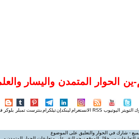
ين الحوار المتمدن واليسار والعلم
وك
التويتر
اليوتيوب
RSS
الانستغرام
لينكدإن
تيلكرام
بنترست
تمبلر
بلوكر
فل
ميع - شارك في الحوار والتعليق على الموضوع
 التعليقات من خلال الموقع نرجو النقر على - تعليقات الحوار المتمدن -