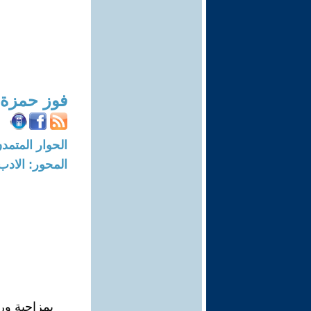
فوز حمزة
الحوار المتمدن-العدد: 8004 - 24
المحور: الادب
بمزاجية ور