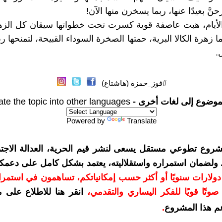
حنَّ بعيدًا عنها، ربما يسخرن منها الآن!
الأيام، هبت عاصفة قوية كسرت تحت خطواتها سيقان كل الزه
ا زهرة الكالا البرية، حمتها الصخرة السوداء القبيحة، لتمنحها رب
.
#فوز_حمزة (هاشتاغ)
موضوع إلى لغات أخرى -
ate the topic into other languages
Powered by
Translate
شروع تطوعي مستقل يسعى لنشر قيم الحرية، العدالة الاجتم
. ولضمان استمراره واستقلاليته، يعتمد بشكل كامل على دعمك
دعمكم بمبلغ 10 دولارات سنويًا أو أكثر حسب إمكانياتكم، تساهمون في استم
وتًا قويًا للفكر اليساري والتقدمي
،
انقر هنا للاطلاع على 
م هذا المشروع
.