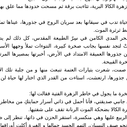
هرة الكالا البرية، تثاءبت برقة ثم مسحت خدودها مما علق بهن
ياة تدب في سيقانها بعد سريان الروح في جذورها، عيناها تما
ثرثرة الموت.
ر المدى الكامن في سِرّ الطبيعة المقدس، كل ذلك لم ي
تتْ لتجد نفسها بجانب صخرة كبيرة، النتوءات تملأ وجهها الأس
لكن جذورها العميقة الامتداد في الأرض، أخبرتها بمصيرها المر
رة القبيحة.
مت، شعرت بتيارات العتمة تنبعث منها و من جلبة تلك الأف
ذورها، ارتعشت، استاءت من القدر الذي اختار لها حياة لن 
ة ما يجول في خاطر الزهرة الفتية فقالت لها:
 جانبي صديقتي، فأنا أحمل في ذاتي أسرار حمايتكِ من مخاطر ا
الكالا بضحكة الموت الرنانة تقف على شفتيها.
لربيع عليها وهي منكسرة، استقر الحزن في ذاتها، تنظر إلى ظل
حو صيف النسيان، التهم الحسد جمالها و الغيرة أكلت أوراقه