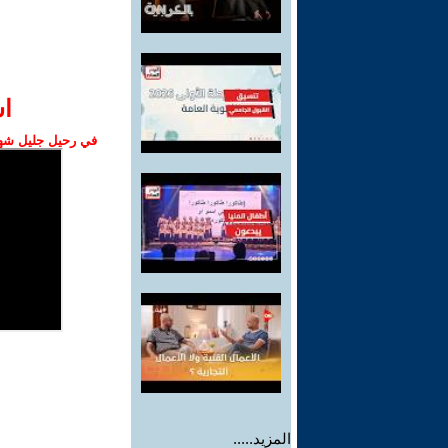
ا‫
في رحيل جليل شهبا
المزيد.....