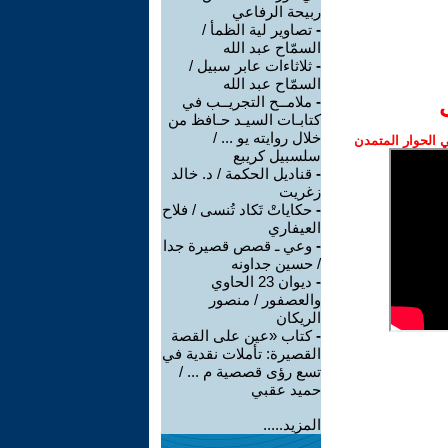
ربيحة الرفاعي
-
تصاوير لية الظمأ /
السمّاح عبد الله
-
ثلاثاءات عابر سبيل /
السمّاح عبد الله
-
ملامــح التجريــب في
كتابـات السيـد حـافظ من
خلال روايته يو ... /
الحوار المتمدن
سلسبيل كريبع
-
قناديل الحكمة / د. خالد
زغريت
-
حكاياتْ تَكاد تُنسى / فلاح
العيفاري
-
وعي ـ قصص قصيرة جدا
/ حسين جداونه
-
ديوان 23 الحاوي
والعصفور / منصور
الريكان
-
كتاب «عين على القصة
القصيرة: تأملات نقدية في
تسع رؤى قصصية م ... /
حميد عقبي
المزيد.....