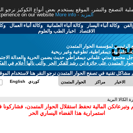
ة التصفح والنشر، الموقع يستخدم بعض أنواع الكوكيز نرجو النق
More info - المزيد
experience on our website
الفن
-
وكالة أنباء اليسار
-
وكالة أنباء العلمانية
-
وكالة أنباء العمال
-
وكا
الاقتصاد
-
اخبار الطب والعلوم
 الرئيسي لمؤسسة الحوار المتمدن
، علمانية، ديمقراطية، تطوعية وغير ربحية
ل مجتمع مدني علماني ديمقراطي حديث يضمن الحرية والعدالة الاجتم
حوار المتمدن على جائزة ابن رشد للفكر الحر والتى نالها أعلام في الفك
م مشاكل تقنية في تصفح الحوار المتمدن نرجو النقر هنا لاستخدام الموقع
كوردي
English
الاخبار
مراكز
الحوار المتمدن
ة الكالا البرية
 وتبرعاتكن المالية تحفظ استقلال الحوار المتمدن، فشاركونا 
استمرارية هذا الفضاء اليساري الحر