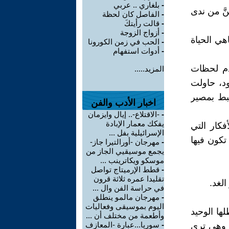
-
بلغاري .. عربي
َّ من ندى
-
الفاصل كان لحظة
-
قالت رأيتكَ
-
أزواج الزوجة
هي الحياة
-
الحب في زمن الكورونا
-
أدوات استفهام
دم لحظات
المزيد.....
ود، حاولت
تبط بمصير
اخبار الأدب والفن
-
-الاقتلاع-.. إيال وايزمان
يفكك معمار الإبادة
كار التي
الإسرائيلية بفل ...
تكون فيها
-
مهرجان -أورالتيرا جاز-
يجمع موسيقيي الجاز من
موسكو ويكاترينب ...
-
قطط الإرميتاج تواصل
تقليدا عمره ثلاثة قرون
لغد.
في حراسة الفن وال ...
-
مهرجان مالمو ينطلق
اليوم بموسيقى وفعاليات
ها الوحيد
وأطعمة من مختلف أن ...
-
سوريا...عبارة -المعازف
ا وهي ترى