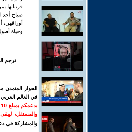
قريناتها يمر
صباح أحد 
أوراقهن، أم
وحياة أطول
ترجم ال
الحوار المتمدن م
في العالم العربي
ب
والمستقل، ليبقى ص
والمشاركة في دع