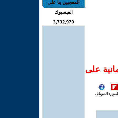
المعجبين بنا على
الفيسبوك
3,732,970
انية على
يبورد
الموبايل