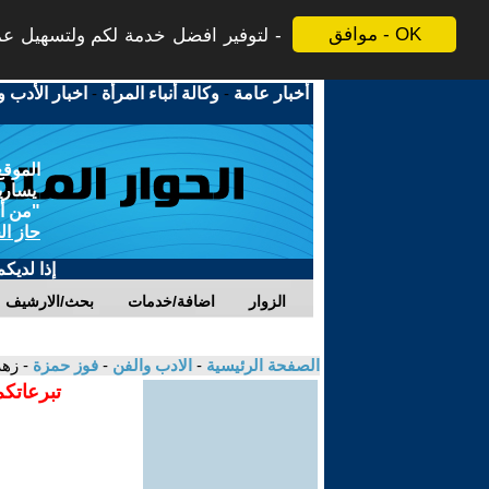
موافق - OK
لتوفير افضل خدمة لكم ولتسهيل عملي
أخبار عامة
-
وكالة أنباء المرأة
-
اخبار الأدب و
الموقع
يسارية
"من أج
حاز ال
إذا لديك
الزوار
اضافة/خدمات
بحث/الارشيف
الصفحة الرئيسية
-
الادب والفن
-
فوز حمزة
- زهر
تبرعاتكم