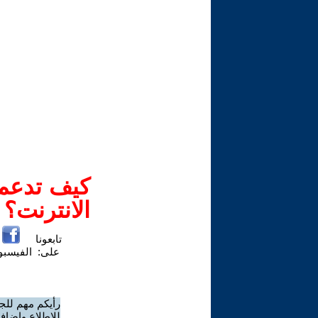
كيف تدعم-
الانترنت؟
تابعونا
على:
الفيسب
رأيكم مهم للج
للاطلاع وإضافة