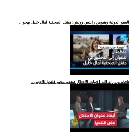
.. العفو الدولية وهيومن رايتس ووتش: مقتل الصحفية آمال خليل بهجو
.. نافذة من رام الله | قوات الاحتلال تقتحم مخيم قلنديا للاجئين