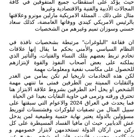
حيث يؤكد على استقطاب جميع المتفوقين في كافة
المجالات الأدبية والفنية والاقتصادية وغيرها
مثال على ذلك .. الممثلة الامريكية مارلين مونرو وعلاقتها
بالرئيس الامريكي كيندي ووفاتها الغامضة، كذلك سعاد
حسني وسوزان تميم وغيرهم من الشخصيات
ان فقاعة "البلوغرات" مرتبطة بشخصيات نافذة في
النظام السياسي والأمني بحكم ما يقال إنها علاقات
تخادم تربط بعضهم بتلك النساء والفتيات، والتأثير الذي
يملكنه على بعض أصحاب النفوذ والقوة لإبتزازهم
للحصول على مكاسب نفعية ومعلومات مهمة
لكن هذه التخادمات تاريخيا لم تكن بمأمن من الغدر
والتقلبات المميتة بين الطرفين فمتى ما تنتهي مهمة
الشخص او يخل أحد الطرفين بشروط علاقة الابتزاز هنا
تحترق ورقته وترمى في حاوية النفايات بعيدا عن الحياة
فما يحدث في العراق 2024 والاعوام التي سبقتها على
سبيل المثال من تصفيات لبلوكرات وفشنستات لتوريط
مسؤولين بالدولة ‏يعتير نهاية حتمية وطبيعية لمن يدخل
عش الدبابير، حيث ان مافيا الفساد المسيطرة على كل
ركن من اركان الدولة تستخدمهن لابتزاز خصومهم و
شركائهم، وحسب قانونهم فإن اي شخص يخرج عن