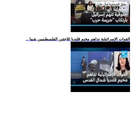
.. القوات الإسرائيلية تداهم مخيم قلنديا للاجئين الفلسطينيين شما