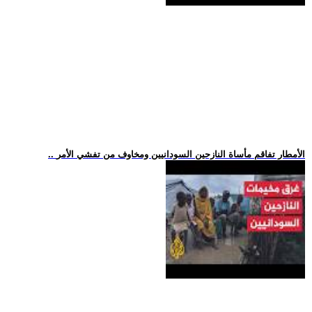
.. الأمطار تفاقم مأساة النازحين السودانيين ومخاوف من تفشي الأمر