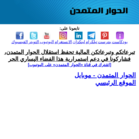
تابعونا على:
بودكاست
بنترست
تيلكرام
لينكدإن
الانستغرام
اليوتيوب
التويتر
الفيسبوك
تبرعاتكم وتبرعاتكن المالية تحفظ استقلال الحوار المتمدن،
فشاركونا في دعم استمرارية هذا الفضاء اليساري الحر
[اشترك في قناة ‫«الحوار المتمدن» على اليوتيوب]
الحوار المتمدن - موبايل
الموقع الرئيسي