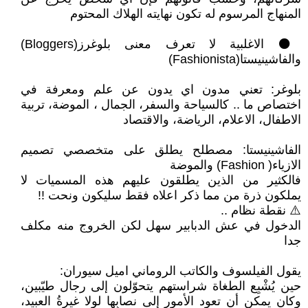
المنهاج المرسوم له تكون نهايته الهلاك المحتوم
⚫️ الاغلبية لا تعرف معنى بلوغرز(Bloggers)
والفاشينيستا(Fashionista)
بلوغر: تعني مدون اي يدون عن علم ومعرفة في
اختصاص ما .. كالسياحة والسفر، الجمال ، الموضة، تربية
الاطفال، الاعلام، الرياضة، والاقتصاد
الفاشينيستا: مصطلح يطلق على متخصصي تصميم
الازياء( Fashion) والموضة
فالكثير من الذين يطلقون عليهم هذه المسميات لا
يملكون ذرة من مما ذكر اعلاه فقط سليكون ونحت !!
⚠️ نقطة نظام ..
الدخول في عش الدبابير سهل لكن الخروج منه مكلف
جدا
يقول الفيلسوف والكاتب الروماني اميل سيوران:
حين يُشْبِع الطغاة شراستهم يتحوّلون إلى رجال طيّبين،
وكان يمكن أن تعود الأمور إلى نصابها لولا غيرةُ العبيد،