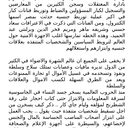
بادارة المعتقلات وسجن الكثيرين من المعارضين
والتسجيل لكبار المسؤولين والضباط وتوريط فنانات كبار
في اكبر عملية توريط جنسيه حدثت بمصر اسمها
الكنترول، ومن الفنانات التي ذكرت في الاعترافات سعاد
حسني وشريفه ماهر ومريم فخر الدين وبرلنتي عبد
الحميد، وهذه الخطه تمارسها اغلب الاجهزة الامنية حول
العالم لترويط السياسين والشخصيات المتنفذه بعلاقات
جنسيه وابتزازهم واستغلالهم
لا يخفى على الجميع ان عالم الشهرة والاضواء في الكثير
من الدول تديره مافيات وعصابات تمتلك سلاح وسلطة
ونفوذ وتسخدمه في غسيل الأموال او تجارة الممنوعات
ويعد من الطرق السهلة لكسب الاموال والعلاقات
والسلطة
منذ الحروب العالمية يسخر جسد النساء في الجاسوسية
لسرقة المعلومات والابتزاز حتى كتاب احجار على رقة
الشطرنج لمؤلفه وليام جاي كار .. ذكر كيف يسخرن من
اجل تسقيط شخصيات متنفذة حيث يقول .. يجب العمل
على ابتزاز أصحاب المناصب الحساسة بالمال والجنس
لإخضاعهم، والسيطرة على أجهزة الإعلام والصحافة