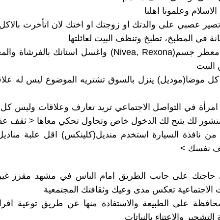
الاسلام وعلمونا اهلنا
 وتصير عصبي على والدتك او زوجتك او اختك لان اتأخرت بالاكل
انة في المطبخ، تطبخ وتنظف البيت لعائلتها
▪︎ استخدم معطر جسم(Nivea, Rexona) واغسل اسنانك بالفر
البيت
 كل موضا(موديل) ينزل بالسوق تشتريه الموضوع ليس له علاقة
امرأة في التواصل الاجتماعي تريد تعارف وعلاقات وليس كل
نشور لك يتيح لك الدخول خاص وتحاول تحكي معاها < ثقف عق
قف نفسك >
ي حاجتك على جانب الطريق امام الناس في مشهد مقزز غي
 الاجتماعية تعكس مدى وعيك وثقافتك المجتمعية
حافظة على الطبيعة والاستفادة منها عن طريق توعية افراد
التشجير والاعتناء بالنباتات