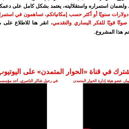
. ولضمان استمراره واستقلاليته، يعتمد بشكل كامل على دعمك
دعمكم بمبلغ 10 دولارات سنويًا أو أكثر حسب إمكانياتكم، تساهمون في استم
وتًا قويًا للفكر اليساري والتقدمي
،
انقر هنا للاطلاع على 
م هذا المشروع
.
شترك في قناة «الحوار المتمدن» على اليوتيوب
ز، عضو هيئة إدارة الحوار المتمدن
في رحيل شاكر الناصري، أحد مؤسسي 