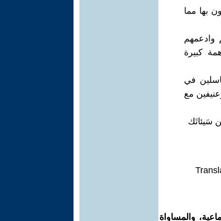
ون بها مما
 وادعمهم
مة كبيرة
كاسلين في
عنيفين مع
 سَيئاتَك
Transl
اعية، والمساواة