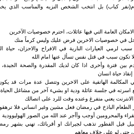
م(نفر كباب) بل انتخب الشخص النزيه والمناسب الذي يخد
بالامكان العامة التي فيها عائلات، احترم خصوصيات الآخرين
دخل في خصوصيات الاخرين فرض عليك وليس كرماً منك
 سبب لرمي العيارات النارية في الافراح والاحزان، حياة ال
ا تكون سبب في قتل نفس تسأل عنها امام الله
لدم بين فترة وأخرى اذا كان لديك المقدرة والصحة الجيدة، 
نقاذ حياة انسان
في المكالمة الهاتفية على الاخرين وتتصل عدة مرات قد يك
اسرته في جلسة عائلة ودية او بشيء آخر من مشاغل الحياة
انترنت يعني متفرغ وعنده وقت للرد على اتصالك
 الطعام الباذخ في رمضان فعل مشين وغير انساني فلا ترهقو
قراء والمحرومين أوجب وأأجر عند الله من الصور الهوليوودية
ميل قبل الفطور تذهب لجيرانك او أقربائك، تهني بشهر رمض
، حتى لو على خلاف معاهم