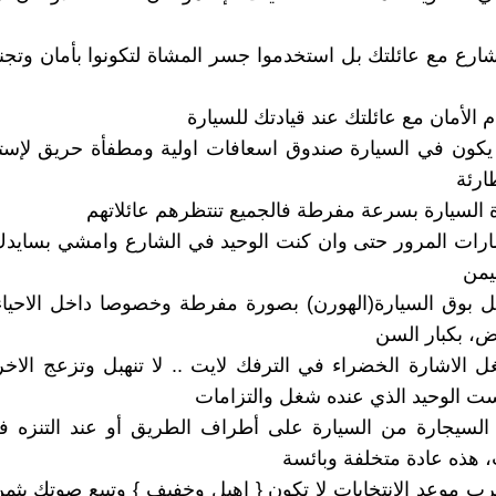
 الشارع مع عائلتك بل استخدموا جسر المشاة لتكونوا بأمان وت
م الأمان مع عائلتك عند قيادتك للسيارة
يكون في السيارة صندوق اسعافات اولية ومطفأة حريق لإستع
ارئة
دة السيارة بسرعة مفرطة فالجميع تنتظرهم عائلاتهم
إشارات المرور حتى وان كنت الوحيد في الشارع وامشي بسايدك 
يمن
مل بوق السيارة(الهورن) بصورة مفرطة وخصوصا داخل الاحياء
ض، بكبار السن
ل الاشارة الخضراء في الترفك لايت .. لا تنهبل وتزعج الاخ
ست الوحيد الذي عنده شغل والتزامات
 السيجارة من السيارة على أطراف الطريق أو عند التنزه ف
، هذه عادة متخلفة وبائسة
قترب موعد الانتخابات لا تكون { اهبل وخفيف } وتبيع صوتك بث