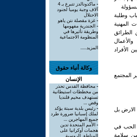
-
ماكدونالدز تتبرع بـ 4
مسؤولة
آلاف وجبة يوميا لجنود
اب وطلبة
الاحتلال
-
غزة مقصلة نتن ياهو
 المهنية
-
الجندرية مفهومها
وطريقة تأثيرها في
ن الطرائق
المنظومة الاجتماعية
والأعمال
المزيد.....
ن الأفراد
وكالة أنباء حقوق
 المجتمع
الإنسان
-
محافظة القدس تحذر
من مخططات استيطانية
تستهدف مخيم قلنديا
وقض ...
-
رئيس بلدية سبتة يؤكد
 الارض بل
لملك إسبانيا ضرورة طرد
جميع المهاجرين ...
-
الأمم المتحدة تدين
 الحب في
هجمات أوكرانيا على
من سلامة
المناطق الروسية