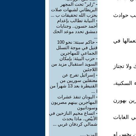
-
“زاير” تحت المجهر
البريطاني لشبهات صلات
جنب حوادث
بحزب الله تحقيقات ب ...
-
النيابة تطالب بإعدام
أحمد حسون.. وجنايات
دمشق تحدد موعد الحك
...
مالها في
-
حاكم سبتة: نحو 100
قتيل في موجة التسلل
الجماعي للمهاجرين
-
حزب البيئة: بإمكان
السويد استقبال مزيد من
ولا تجتاز
اللاجئين
-
إسرائيل تفرج عن
معتقلين سوريين من
 السكنية،
القنيطرة بعد 13 شهراً من
ا ...
-
اليونان تنقذ عشرات
رين بهورن
المهاجرين بينهم مصريون
وسودانيون
-
اتساع مخيم النازحين في
ي الغابات
الأبيّض.. ماذا يحدث
شمالي كردفان غربي ...
من بخس او
المزيد.....