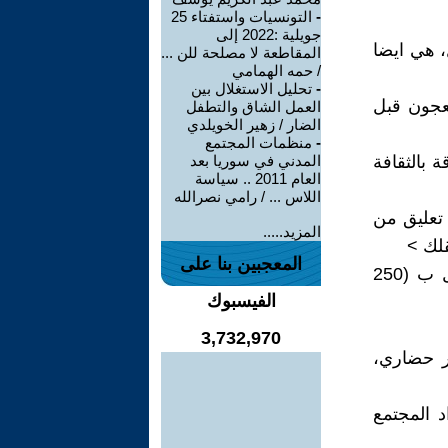
-
التونسيات واستفتاء 25
جويلية :2022 إلى
، هي ايضا
المقاطعة لا مصلحة للن ...
/ حمه الهمامي
-
تحليل الاستغلال بين
شاة والمعجون قبل
العمل الشاق والتطفل
الضار / زهير الخويلدي
-
منظمات المجتمع
 بالثقافة
المدني في سوريا بعد
العام 2011 .. سياسة
اللاس ... / رامي نصرالله
 تعليق من
المزيد.....
لك >
المعجبين بنا على
▪︎ لا تبصق من نافذة السيارة استخدم منديل(كلينكس) اقل علبة مناديل ب (250
الفيسبوك
3,732,970
ر حضاري،
 المجتمع