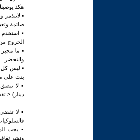
هكذ يوصينا 
▪︎ لاتتذمر
صائمة وتعب
الخروج من 
▪︎ ما مجبر
والتحضر
▪︎ ليس كل 
بنت على م
دينار) < ث
▪︎ لا تقض
فالسلوكيات
▪︎ يجب الم
ونشر ثقافة 