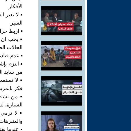
الأفكار
▪︎ لا تعبر
السير
▪︎ اربط حزا
▪︎ يجب ان 
الحالات الط
▪︎ عدم قيا
▪︎ التزم ب
من سايد ال
▪︎ لا تستع
فكر بالمري
▪︎ من تشتغ
السيارة، ل
▪︎ لا ترمي
والمتنزهات
▪︎ عندما ي