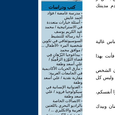
م مدينتك
كتب ودراسات
-
مدرسة غامضة / فؤاد
أحمد عايش
-
أسئلة خيارات متعددة
في الاستراتيجية / محمد
عبد الكريم يوسف
-
أية رسالة للتنشيط
السوسيوثقافي في تكوين
ناس غالية
شخصية المرء -الأطفال ...
/ موافق محمد
-
بيداغوجيا البُرْهانِ فِي
فأنت بهذا
فَضاءِ الثَوْرَةِ الرَقْمِيَّةِ /
علي أسعد وطفة
-
مأزق الحريات الأكاديمية
ون الشخص
في الجامعات العربية:
 وليس كل
مقاربة نقدية / علي أسعد
وطفة
-
العدوانية الإنسانية في
ا أنفسكم،
سيكولوجيا فرويد / علي
أسعد وطفة
-
الاتصالات الخاصة
بالراديو البحري باللغتين
ان وبيدك
العربية والانكليزي ... /
محمد عبد الكريم يوسف