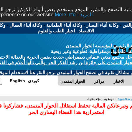
ة التصفح والنشر، الموقع يستخدم بعض أنواع الكوكيز نرجو النق
More info - المزيد
experience on our website
الفن
-
وكالة أنباء اليسار
-
وكالة أنباء العلمانية
-
وكالة أنباء العمال
-
وكا
الاقتصاد
-
اخبار الطب والعلوم
 الرئيسي لمؤسسة الحوار المتمدن
، علمانية، ديمقراطية، تطوعية وغير ربحية
ل مجتمع مدني علماني ديمقراطي حديث يضمن الحرية والعدالة الاجتم
حوار المتمدن على جائزة ابن رشد للفكر الحر والتى نالها أعلام في الفك
م مشاكل تقنية في تصفح الحوار المتمدن نرجو النقر هنا لاستخدام الموقع
كوردي
English
الاخبار
مراكز
الحوار المتمدن
 محمود
- توعية مجتمعية
 وتبرعاتكن المالية تحفظ استقلال الحوار المتمدن، فشاركونا 
استمرارية هذا الفضاء اليساري الحر