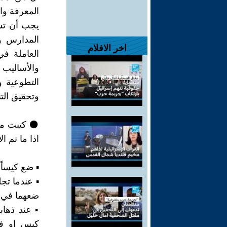
المعرفة وال
يجب أن تس
المدارس و
اخر الافلام
العاملة في
والأساليب
التطوعية و
وتحقيق الت
⚫️ كتبت م
اذا ما تم ال
▪︎ ضع كيساً
▪︎ عندما ت
ضعهما في ح
▪︎ عند ذها
كيس او في