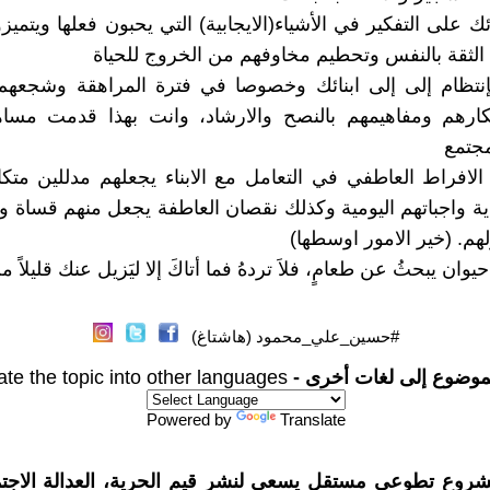
ئك على التفكير في الأشياء(الايجابية) التي يحبون فعلها ويتميز
 الثقة بالنفس وتحطيم مخاوفهم من الخروج للحياة
بإنتظام إلى إلى ابنائك وخصوصا في فترة المراهقة وشجعهم
ارهم ومفاهيمهم بالنصح والارشاد، وانت بهذا قدمت مساه
مجتمع
 الافراط العاطفي في التعامل مع الابناء يجعلهم مدللين مت
دية واجباتهم اليومية وكذلك نقصان العاطفة يجعل منهم قساة و
م. (خير الامور اوسطها)
 حيوان يبحثُ عن طعامٍ، فلاَ تردهُ ‏فما أتاكَ إلا ليَزيل عنك قليلاً من
#حسين_علي_محمود (هاشتاغ)
موضوع إلى لغات أخرى -
ate the topic into other languages
Powered by
Translate
شروع تطوعي مستقل يسعى لنشر قيم الحرية، العدالة الاجتم