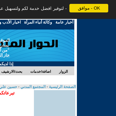
موافق - OK
لتوفير افضل خدمة لكم ولتسهيل عملي
أخبار عامة
-
وكالة أنباء المرأة
-
اخبار الأدب و
الموقع
يسارية
"من أج
حاز ال
إذا لديك
الزوار
اضافة/خدمات
بحث/الارشيف
الصفحة الرئيسية
-
المجتمع المدني
-
حسين علي
تبرعاتكم