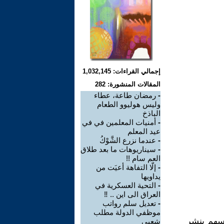
إجمالي القراءات: 1,032,145
المقالات المنشورة: 282
-
رمضان طاعة، عطاء
وليس هوليوو الطعام
الباذخ
-
أمنيات المعلمين في في
عيد المعلم
-
عندما نزرع الشَّوْكُ
-
سيناريوهات ما بعد طلاق
العم سام !!
-
إلّا التفاهة أعيَت من
يداويها
-
التحية العسكرية في
العراق الى اين .. ‼️
-
تعديل سلم رواتب
موظفي الدولة مطلب
تسهم بنشر
شعبي