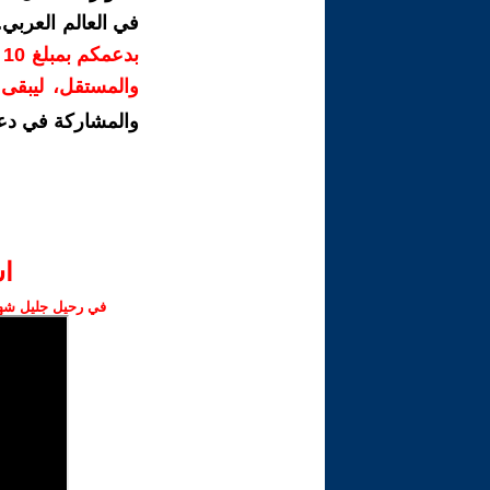
في العالم العربي
ب
والمستقل، ليبقى ص
والمشاركة في دع
ا‫
في رحيل جليل شهبا