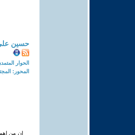
حسين علي
الحوار المتمدن-العدد: 7916 - 24
المحور: المجت
ان من اهم 