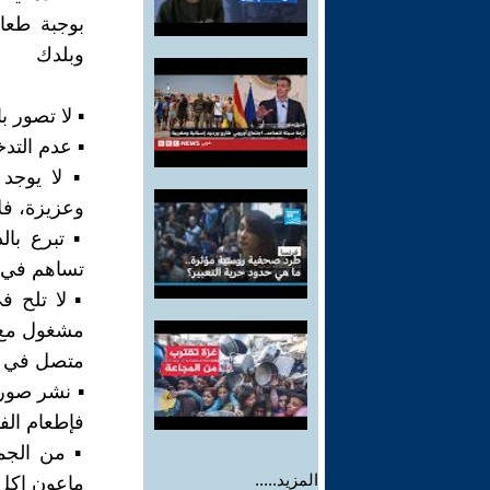
بوجبة طعا
وبلدك
▪︎ لا تصور 
▪︎ عدم الت
▪︎ لا يوجد
وعزيزة، فل
▪︎ تبرع با
تساهم في إ
▪︎ لا تلح 
مشغول مع 
متصل في ال
▪︎ نشر صور
فإطعام الف
▪︎ من الج
المزيد.....
ماعون اكل