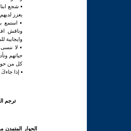
▪︎ شجع ابنا
يعزز لديهم
▪︎ استمع 
وناقش افك
وايجابية لل
▪︎ لا ننسى
حياتهم وتأ
كل من حوله
▪︎ إذا جاءكَ
ترجم ال
الحوار المتمدن م