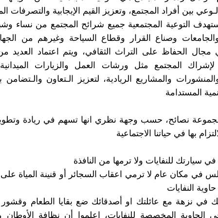
ـوعي بين أفراد المجتمع، وتعزيز القيم الإيجابية والتصرفات ال
تهدف التوعية المجتمعية جميع شرائح المجتمع من نساء وشب
الجامعات وصناع القرار وقطاع السياحة وغيرهم من الجهات
 مجال الحفاظ على التراث الثقافي، ويتم اعتماد العديد م
 لإشراك المجتمع مثل ورشات العمل والزيارات الميدانية 
المنشورات والمشاريع الريادية، لتعزيز الـتعاون والـتضامن بي
نمية المستدامة
جموعة نصائح، حسب وجهة نظري انها تسهم في ريادة وتطوير
التزام بها في حياتنا الاجتماعية
 في سيارتك للنفايات ولا ترمها من النافذة
جلس في مكان عام لا ترمي اعقاب السجائر أو قنينة المياة على
اوية النفايات
بك في نزهة مع عائلتك او أصدقائك ضع بقايا الطعام وقشور
 الحاوية المخصصة للنفايات، إعلموا أن نظافة الأوطان 