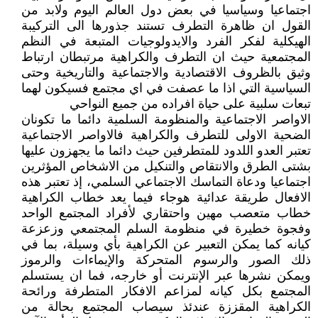
اجتماعيا وسياسيا في بعض دول العالم اليوم ولابد من
القول ان ظاهرة التطرف تستند جذورها الى التركيبة
الهيكلية لفكر الفرد والايدولوجيات المتبعة في النظم
المجتمعية حيث ان التطرف والكراهية مرتبطان ارتباط
وثيق بالظروف الاقتصادية والاجتماعية والتاريخية وحتى
السياسية التي اذا ما عصفت في اي مجتمع فسيكون لهما
تبعات سلبية على حياة افراده من جميع النواحي
الاواصر الاجتماعية والمنظومة السلمية دائما ما تكونان
الضحية الاولى للتطرف والكراهية فالاواصر الاجتماعية
تعتبر العدو اللدود للمتطرفين حيث دائما ما يجهزون عليها
بشتى الطرق والانتقاص والتنكيل من الاشخاص المؤثرين
اجتماعيا ودعاة التماسك الاجتماعي السلمي، إذ تعتبر هذه
الافعال طريقة عدائية هوجاء فيما يعد خطاب الكراهية
خطاب متعصب مهين واحتقاري لأفراد المجتمع الواحد
وفجوة خطيرة في منظومة السلم المجتمعي وزعزعة
كيانه كما يمكن التعبير عن الكراهية بأي وسيلة، بما في
ذلك الصور والرسوم المتحركة والإيماءات والرموز
ويمكن نشرها عبر الإنترنت أو خارجه، فما ان يستسلم
المجتمع بكل كيانه لمزاعم الافكار المتطرفة ورائحة
الكراهية المقززة عندئذ سيصاب المجتمع بحالة من