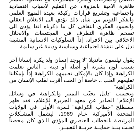
ظاهرة الامية بالعزوف عن التعليم لاسباب اقتصادية
واجتماعية وتشريع قرارات ركيكة بعيدة المنهج العلمي
والفكر القويم من شأن ذلك يؤدي الى الانغلاق العقلي
والجمود الفكري الثقافي كل ما ذكرناه انفا يؤدي الى
تضخم ظاهرة التطرف في المجتمعات والانحلال
الاخلاقي بين الافراد، إذاً السلوكيات الانسانية المشينة
تدل على تنشئة اجتماعية وسياسية ودينية غير سليمة
يقول نيلسون مانديلا "لا يوجد إنسان ولد يكره إنسانا آخر
بسبب لون بشرته أو أصله أو دينه .. الناس تعلمت
الكراهية وإذا كان بالإمكان تعليمهم الكراهية إذاً بإمكاننا
تعليمهم الحب .. خاصة أن الحب أقرب لقلب الإنسان من
الكراهية"
وبحسب "دليل تجنّب التمييز والكراهية في وسائل
الإعلام" الصادر عن معهد الجزيرة للإعلام، فقد ظهر
مصطلح "خطاب الكراهية" للمرة الأولى في الولايات
المتحدة الأميركية عـام 1989، ليشمل المشـكلات
المرتبطة بالخطاب العنصري المؤذي الـذي كان محصناً
تحـت بنــد حمايــة حريــة التعبيــر.