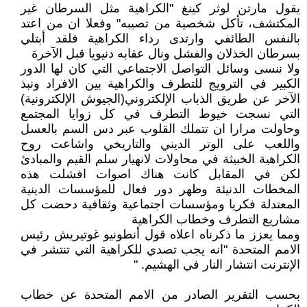
يقول مارتن لوثر كينغ "الكراهية مثل السرطان غير
المكتشف، تأكل شخصية من تصيبه" وفعلا ان من اعتد
بالنفس الطائفي وارتدى رداء الكراهية فلقد أبتلي
بسرطان الخذلان والفشل ونال عقابه دنيويا قبل الآخرة
ولا ننسى وسائل التواصل الاجتماعي التي كان لها الدور
الكبير في الترويج للتطرف والكراهية بين الافراد ونبذ
الآخر عن طريق الذباب الإلكتروني(الجيوش الإلكترونية)
التي نسجت خيوط التطرف في كل زوايا المجتمع
وحاولت مرارا ان تتملك القلوب عبر دس السم بالعسل
واللعب على الوتر الديني والتاريخي واشاعت روح
الكراهية الخبيثة في محاولات لانهيار سلم القيم والمبادئ
لكن في المقابل كانت هناك اصوات افشلت هذه
المخطات الدنيئة وظهر دور فعال للمؤسسات الدينية
المعتدلة فكريا ومؤسسات اجتماعية وثقافية دحضت كل
مشاريع التطرف وخطاب الكراهية
ومما يعزز ما ذكرناه اعلاه قول أنطونيو غوتيريش رئيس
الامم المتحدة "انه يجب تصدي للكراهية التي تنتشر في
الإنترنت انتشار النار في الهشيم. "
بحسب التقرير الصادر من الامم المتحدة عن خطاب