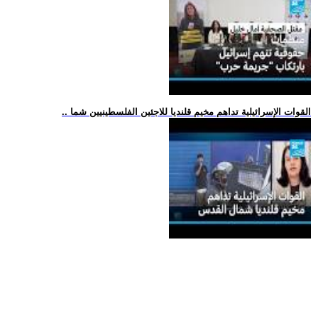
.. القوات الإسرائيلية تداهم مخيم قلنديا للاجئين الفلسطينيين شما