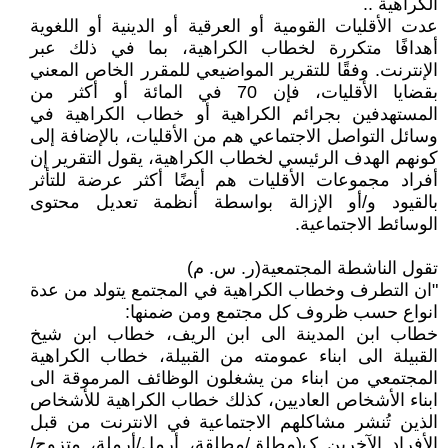
الكراهية ..
عدت الأقليات القومية أو العرقية أو الدينية أو اللغوية
أهدافًا متكررة لخطاب الكراهية، بما في ذلك عبر
الإنترنت. وفقًا للتقرير المواضيعي للمقرر الخاص المعني
بقضايا الأقليات، فإن 70 في المائة أو أكثر من
المستهدفين بجرائم الكراهية أو خطاب الكراهية في
وسائل التواصل الاجتماعي هم من الأقليات، بالإضافة إلى
كونهم الهدف الرئيسي لخطاب الكراهية، يقول التقرير إن
أفراد مجموعات الأقليات هم أيضًا أكثر عرضة للتأثر
بالقيود و/أو الإزالة بواسطة أنظمة تعديل محتوى
الوسائط الاجتماعية.
تقول الناشطة المجتمعية(ر. س. م)
"ان التطرف وخطاب الكراهية في المجتمع يتولد من عدة
انواع حسب ظروف كل مجتمع ومن ضمنها:
خطاب ابن المدينة الى ابن الريف، خطاب ابن شيخ
القبيلة الى ابناء عمومته من القبيلة، خطاب الكراهية
المجتمعي من ابناء من يشغلون الوظائف المرموقة الى
ابناء الأشخاص العاديين، كذلك خطاب الكراهية للأشخاص
الذين تُنشر مشاكلهم الاجتماعية في الانترنت من قبل
الأفراد الآخرين ک(مطلق/مطلقة، أرمل/أرملة، متزوج/