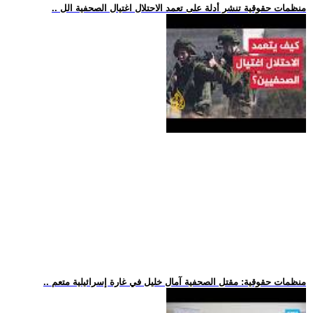
.. منظمات حقوقية تنشر أدلة على تعمد الاحتلال اغتيال الصحفية الل
.. منظمات حقوقية: مقتل الصحفية آمال خليل في غارة إسرائيلية متعم