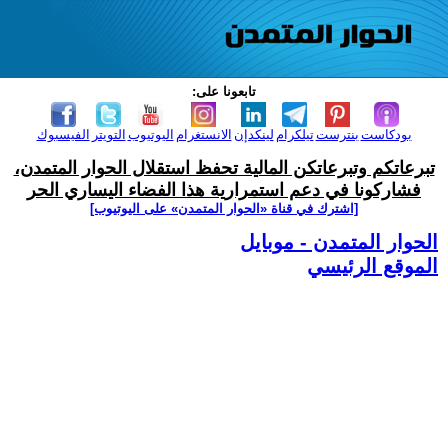
تابعونا على:
بودكاست
بنترست
تيلكرام
لينكدإن
الانستغرام
اليوتيوب
التويتر
الفيسبوك
تبرعاتكم وتبرعاتكن المالية تحفظ استقلال الحوار المتمدن،
فشاركونا في دعم استمرارية هذا الفضاء اليساري الحر
[اشترك في قناة ‫«الحوار المتمدن» على اليوتيوب]
الحوار المتمدن - موبايل
الموقع الرئيسي