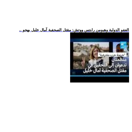
.. العفو الدولية وهيومن رايتس ووتش: مقتل الصحفية آمال خليل بهجو