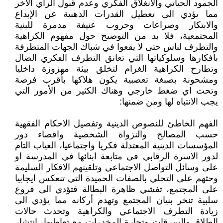
الجمود الحياتي والانغلاق الفكري وعدم قبول الرأي الآخر
مما يؤدي الى تعطيل القدرات الذهنية عن الإبداع
والابتكار وصراعات وحروب عنيفة مدمرة للبنية
المجتمعية، فلا بد من التوضيح حول مفهوم الكراهية
والتطرف لناس حتى لا يقعوا في شباك الجهات المتطرفة
بأفكارها وسلوكياتها التي تعانق التطرف الفكري الضال
وتطارح الكراهية الغرام لتخلق بيئة مهزوزة داخليا
ومشحونة بصبغة تعصبية يكون هلاكها بأقرب فرصة
وتحت اي ضغط خارجي وهناك الكثير من الأمور التي
يجب الانتباه لها ومن ضمنها:
الفهم الخاطئ للنصوص الدينية وتفصيل الاحكام الفقهية
حسب المصالح والنزواة الشخصية واقصاء دور
المؤسسات الدينية المعتدلة فكريا واجتماعيا، الغياب التام
لدور الاسرة الرقابي في متابعة ابنائها في المدرسة او
على وسائل التواصل الاجتماعي وتلقينهم الافكار السليمة
وحثهم على التحلي بالصفات الحميدة التي تنعكس ايجابيا
على المجتمع، تفشي ظاهرة البطالة فتؤدي الى فروع
سلبية تنخر بنيان المجتمع وتهدم أركانه مما يؤدي الى
زيادة التطرف الاجتماعي والكراهية وتحدث حالات
الطلاق والسرقات وتجارة المخدرات مع تعاطيها، انتشار