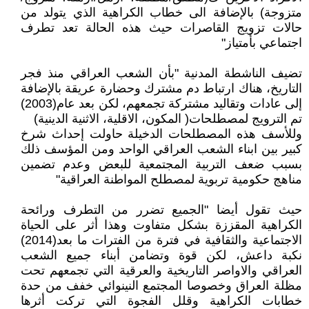
متزوجة) بالإضافة الى خطاب الكراهية الذي يتولد من
حالات تزويج القاصرات حيث هذه الحالة تعد تطرف
اجتماعي بأمتياز"
تضيف الناشطة المدنية "بأن الشعب العراقي منذ فجر
التاريخ، هناك ارتباط دم مشترك وحضارة عريقة بالإضافة
إلى عادات وتقاليد مشتركة تجمعهم، لكن بعد عام(2003)
تم الترويج لمصطلحات( المكون، الاقلية، الاثنية الدينية)
وللأسف هذه المصطلحات الدخيلة حاولت إحداث شرخ
كبير بين ابناء الشعب العراقي الواحد ومن المؤسف ذلك
بسبب ضعف التربية المجتمعية للبعض وعدم تضمين
مناهج حكومية تربوية لمصطلح المواطنة العراقية"
حيث تقول أيضا "الجميع تضرر من التطرف ورائحة
الكراهية المقززة بشكل متفاوت وهذا أثر على الحياة
الاجتماعية والثقافية في فترة من الفترات ما بعد(2014)
نكبة داعش، لكن قوة وتضامن أبناء جميع الشعب
العراقي والاواصر التاريخية والعرقية التي تجمعهم تحت
مظلة العراق وخصوصا المجتمع النينوائي خفف من حدة
خطابات الكراهية وقلل الفجوة التي تركت أثرها