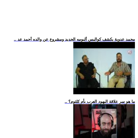
.. محمد عدوية يكشف كواليس ألبومه الجديد ومشروع عن والده أحمد عد
.. ما هو سر علاقة اليهود العرب بأم كلثوم؟