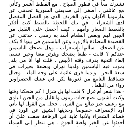
نشترك معاً في فطور الصباح . مع القطط أشعر وكأني
مع عائلتي . أصغي إلى صديقتي السورية تحدثني عن
هارمونيا الألوان وعن الخريف الذي هو الفصل المفضل
لدى الشعراء . في تلك اللحظة بالضبط كنت أفكر
بالقطط الصغار وأمهم . كيف أحصل على القليل من
الجبن لهم وبعض الطعام أسد به رمقي . حدثتني عن
القصيدة المضاءة بالازورد وعن الياسمين في بيتها لا يكف
عن الضحك . سألتها بإستغراب - وهل يضحك الياسمين
عندكم ؟ قالت - طبعاً يضحك ويثرثر معنا وحين ننسى
إلقاء التحية يذرف وقته الأبيض . قلت لها أنا من بلد ٍ
يموت فيه الياسمين ولدينا نهران وبضعة بحيرات في
سعة البحر . ولدينا قرى عائمة على وجه الماء . وجبال
تتساقط الينابيع من ثغورها لكن في عينيك الخضراوين
رواء من الظمأ .
- هذا شعر أم غزل ؟ قلت لها بل شزل ! كم ضحكنا وقتها
وكنت أشتهي بضع حبات زيتون والقليل من الجبن البلدي
مع رغيف خبز طالع من الفرن . خجل من القول لها بأني
أود الإنصراف خصوصاً وحديثها الشيق عن الورد في
قصائد الشعراء ولأنها غاية في الرهافة صعب عليّ أن
أحدثها عن الخبز ولعنة الجوع . هي تنظر إلى السماء