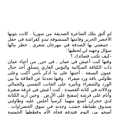
لم ألتق بتلك الشاعرة الصديقة من سوريا . كانت بثوبها
الأخضر الحرير وقامتها الممشوقة تبدو كفراشة في حقل
. جمعتني بها الصدفة في مهرجان شعري . خطر ببالها
سؤال وجهته لي لحظتها :
-كيف تكتب قصائدك ؟
وقتها كنت أعيش في عمان , في حي ٍ من أحياء عمان
ذات الكثافة السكانية والبؤس العاري يتسلق أحد جبال
عمون السبعة . أجبتها على ما أذكر بأنني أكتب وعلى
طاولتي باقة ورد صفراء . وقتها تحدثنا عن العلاقة ما بين
الورد والشعراء وتأثيره على الجانب النفسي والجمالي
ودلالاته في كتابة القصيدة . كنت أعيش في غرفة صغيرة
وأنام على فرشة إسفنج على الأرض . وحين أريد الكتابة
لدي حجران أصنع منهما كرسياً أجلس عليه وطاولتي
صندوق طماطة خشب وجدته في سوق الخضراوات .
أصحو من النوم فتندفع فجأة الأم وقططها الخمسة