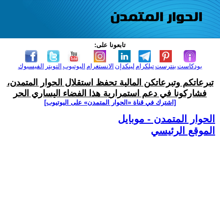
تابعونا على:
بودكاست
بنترست
تيلكرام
لينكدإن
الانستغرام
اليوتيوب
التويتر
الفيسبوك
تبرعاتكم وتبرعاتكن المالية تحفظ استقلال الحوار المتمدن،
فشاركونا في دعم استمرارية هذا الفضاء اليساري الحر
[اشترك في قناة ‫«الحوار المتمدن» على اليوتيوب]
الحوار المتمدن - موبايل
الموقع الرئيسي