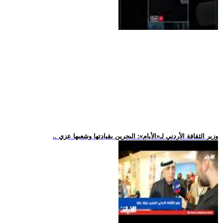
.. وزير الثقافة الأردني لـ«الأيام»: البحرين بقيادتها وشعبها عزي