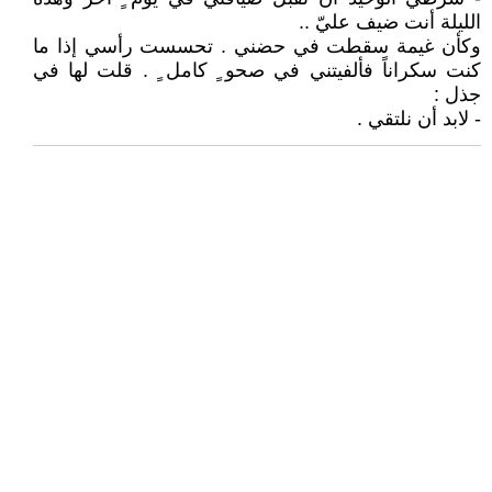
الليلة أنت ضيف عليّ ..
وكأن غيمة سقطت في حضني . تحسست رأسي إذا ما
كنت سكراناً فألفيتني في صحو ٍ كامل ٍ . قلت لها في
جذل :
- لابد أن نلتقي .