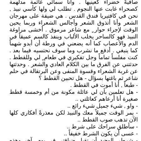
صافيةً خضراء كعينيها . وأنا سمائي غائمة مدلهمة
كصحراء غابت عنها النجوم . تطلب لي ولها كأسي نبيذ ,
نحن في كافتيريا فندق القدس . هي ضيفة على مهرجان
الشعر وأنا أتذوق الشعر وأجالس الشعراء وربما يحين
الوقت لإجراء حوار ٍ مع شاعر مرموق . أخشى مراوغة
النبيذ فهو كالساحر يخلب الألباب وينفذ كالسم عميقاً في
الدم والأعصاب كما أنه يضعني في ورطة أن أبدو شهماً
كما ينبغي . أدفع ما نشرب وما سوف نحتسيه فيما بعد .
كنت مفلساً تماماً وجل تفكيري في طعام ٍ لي وللقطط .
حدثتني عن الفرق ما بين الكلام العادي والشعر . وحدثتها
عن غربة الشعراء وقسوة المنفى وعن البرتقالة في حلم
شاعر ثم باغتها بسؤال - هل تحبين القطط ؟
- طبعاً , أنا أموت في القطط .
- هل تعلمين بأن لي عائلة مكونة من أم وخمسة قطط
صغيرة أنا أرعاهم كعائلتي ..
- واو , شيء جميل شيء رائع ..
- يمر الوقت جميلاً معك والنبيذ لكن معذرةً أفكاري كلها
الآن تذهب صوب القطط ..
- سأطلق سراحك على شرط ..
- عسى أن يكون الشرط خفيفاً ..
- شرطي الوحيد أن تقبل ضيافتي في يوم ٍ آخر وهذه