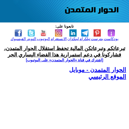
تابعونا على:
بودكاست
بنترست
تيلكرام
لينكدإن
الانستغرام
اليوتيوب
التويتر
الفيسبوك
تبرعاتكم وتبرعاتكن المالية تحفظ استقلال الحوار المتمدن،
فشاركونا في دعم استمرارية هذا الفضاء اليساري الحر
[اشترك في قناة ‫«الحوار المتمدن» على اليوتيوب]
الحوار المتمدن - موبايل
الموقع الرئيسي