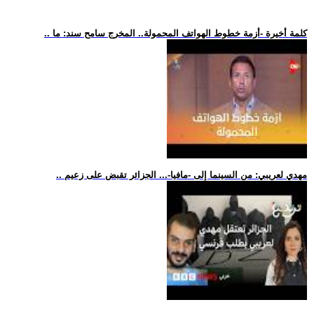
.. كلمة أخيرة -أزمة خطوط الهواتف المحمولة.. المخرج سامح سند: ما
.. مهدي لعريبي: من السينما إلى -مافيا-... الجزائر تقبض على زعيم