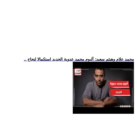
.. محمد علام وهيثم سعيد: ألبوم محمد عدوية الجديد استكمالا لنجاح