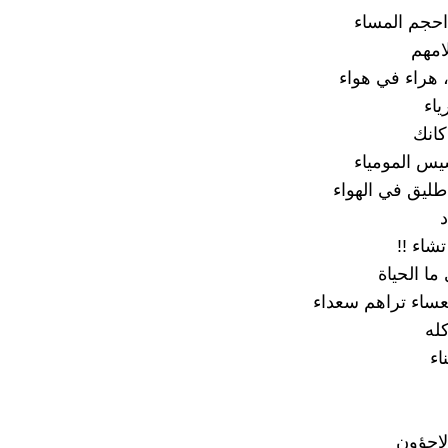
احجم المساء
امهم
هراء في هواء
ياء
كانك
س المومياء
 طليق في الهواء
د
شاء !!
ا الحياة
ساء تراهم سعداء
له
اء
لاجؤون