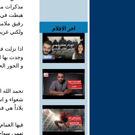
مذكرات م
هبطت في ا
رقيق ملامس
اخر الافلام
ولكني غريب
اذا نزلت ف
وجدت بها ال
و الحور ال
نحمد الله ا
شعواء و اس
بلاداً هي ف
فيها الغمام 
تهمي سواج