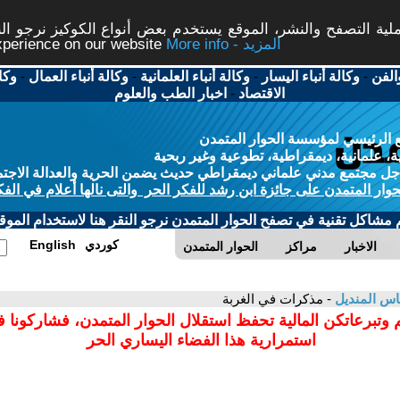
ة التصفح والنشر، الموقع يستخدم بعض أنواع الكوكيز نرجو النق
More info - المزيد
experience on our website
الفن
-
وكالة أنباء اليسار
-
وكالة أنباء العلمانية
-
وكالة أنباء العمال
-
وكا
الاقتصاد
-
اخبار الطب والعلوم
 الرئيسي لمؤسسة الحوار المتمدن
، علمانية، ديمقراطية، تطوعية وغير ربحية
ل مجتمع مدني علماني ديمقراطي حديث يضمن الحرية والعدالة الاجتم
حوار المتمدن على جائزة ابن رشد للفكر الحر والتى نالها أعلام في الفك
م مشاكل تقنية في تصفح الحوار المتمدن نرجو النقر هنا لاستخدام الموقع
كوردي
English
الاخبار
مراكز
الحوار المتمدن
اس المنديل
- مذكرات في الغربة
 وتبرعاتكن المالية تحفظ استقلال الحوار المتمدن، فشاركونا 
استمرارية هذا الفضاء اليساري الحر