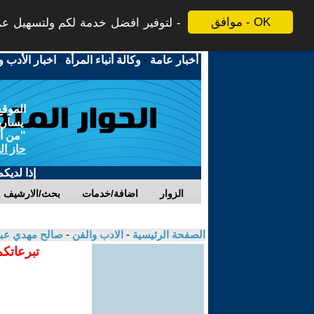
موافق - OK
لتوفير افضل خدمة لكم ولتسهيل عملي
أخبار عامة
-
وكالة أنباء المرأة
-
اخبار الأدب و
الموقع
يسارية
"من أج
حاز ال
إذا لديك
الزوار
اضافة/خدمات
بحث/الارشيف
الصفحة الرئيسية
-
الادب والفن
-
صالح مهدي عب
تبرعاتكم