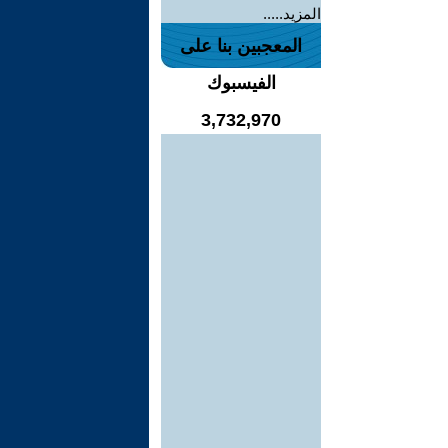
المزيد.....
المعجبين بنا على
الفيسبوك
3,732,970