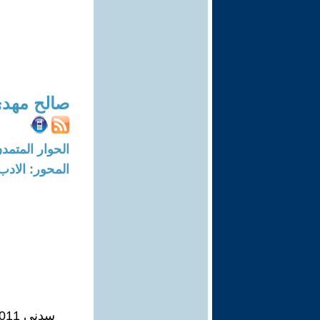
صالح مهدي
الحوار المتمدن-العدد: 7728 - 3
المحور: الادب
سدني 2011