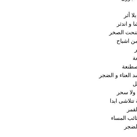
لا أثر
ا و اندثر
تنحت الصخر
ن اشباح
ر
ة
صطنعة
العناء و الضجر
ل
 ولا سحر
 تتلاشى ابدا
لقمر
ثائب المساء
لضجر