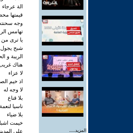
الة عرجاء
قيمتها محض
وجه سحنته
تهامس الر
يا ترى من 
شبح يجول ف
الريبة و الح
هناك غريب 
لا عزاء
اذ خيم الص
لا وجه له
بلا قناع
ناسيا لنعم
بلا ضياء
خيمت اشباح
المزيد.....
على المدين