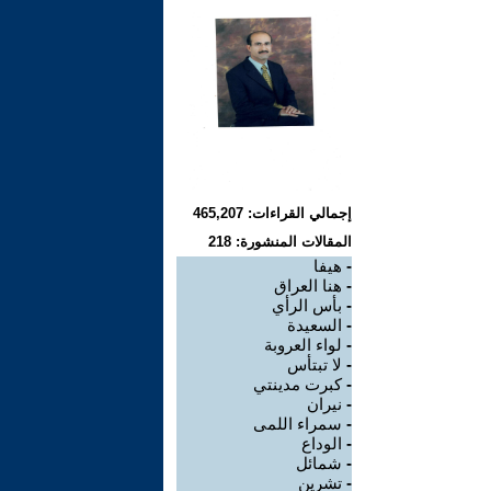
إجمالي القراءات: 465,207
المقالات المنشورة: 218
-
هيفا
-
هنا العراق
-
بأس الرأي
-
السعيدة
-
لواء العروبة
-
لا تبتأس
-
كبرت مدينتي
-
نيران
-
سمراء اللمى
-
الوداع
-
شمائل
-
تشرين