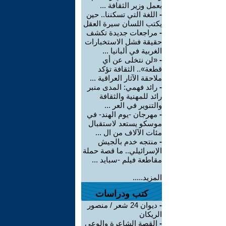
بعمل وزير الثقافة ...
-
اللغة التي تسكننا.. حين
يكتب اللسان سيرة العقل
-
مراجعات جديدة تكشف
حقيقة فشل الاستخبارات
الغربية في ألبانيا ...
-
«لن نتخلى عن أي
قطعة».. الثقافة تؤكد
ملاحقة الآثار العراقية ...
-
رائد فهمي: المدى منبر
رائد للمهنية والثقافة
والتنوير في العر ...
-
مهرجان -يوم الهند- في
موسكو يستعد لاستقبال
مئات الآلاف من ال ...
-
منتجه خدم بالجيش
الإسرائيلي.. ما قصة حملة
مقاطعة فيلم -سبايد ...
المزيد.....
كتب ودراسات
-
ديوان 24 شعر / منصور
الريكان
-
القصة الشاعرة والوعي