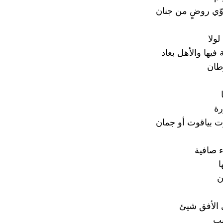
وّي روضٍ من جنان
لولا
 فيها والأهل بعاد
وطان
رة
 بياقوت أو جمان
 صافية
ا
ن
 الأفق شيئ
يب