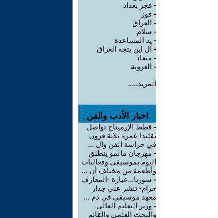
-
فجر بغداد
-
فوز
-
العراق
-
سلام
-
يد المساعدة
-
ال اين يتجه العراق
-
ميعاد
-
العروبة
المزيد.....
اخبار الأدب والفن
-
قطط الإرميتاج تواصل
تقليدا عمره ثلاثة قرون
في حراسة الفن وال ...
-
مهرجان مالمو ينطلق
اليوم بموسيقى وفعاليات
وأطعمة من مختلف أن ...
-
سوريا...عبارة -المعازف
حرام- تنشر على جدار
معهد موسيقي في دم ...
-
وزير التعليم العالي
والبحث العلمي والقائم