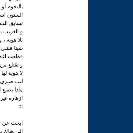
بالنجوم أو 
السنون ا
تسابق الده
و الغريب يل
بلا هوية ، و
شيئا فشيء
قطعت اغصا
و تقتلع من 
لا هوية لها
ليت صبري
ماذا يصنع 
ازهاره غير 
:::
ابحث عن 
الى هناك ي