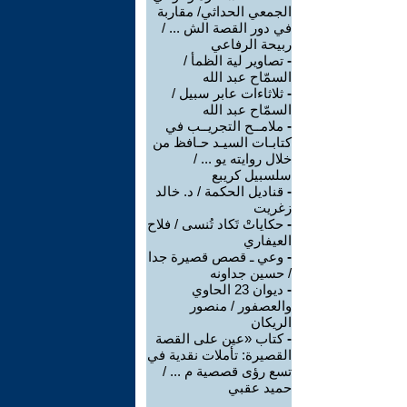
الجمعي الحداثي/ مقاربة
في دور القصة الش ... /
ربيحة الرفاعي
-
تصاوير لية الظمأ /
السمّاح عبد الله
-
ثلاثاءات عابر سبيل /
السمّاح عبد الله
-
ملامــح التجريــب في
كتابـات السيـد حـافظ من
خلال روايته يو ... /
سلسبيل كريبع
-
قناديل الحكمة / د. خالد
زغريت
-
حكاياتْ تَكاد تُنسى / فلاح
العيفاري
-
وعي ـ قصص قصيرة جدا
/ حسين جداونه
-
ديوان 23 الحاوي
والعصفور / منصور
الريكان
-
كتاب «عين على القصة
القصيرة: تأملات نقدية في
تسع رؤى قصصية م ... /
حميد عقبي