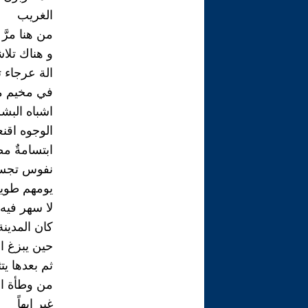
الغريب
من هنا مرَّ ب
و هناك تلاش
الة عرجاء 
في مخيم م
اشباه البش
الوجوه اقنع
ابتسامةٌ م
نفوس تجسد 
يومهم طوي
لا سهر فيه
كان المدينة
حين يبزغ ا
ثم بعدها يت
من وطأة ا
غير ابهاً