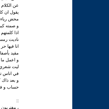
عن الكلام 
يقول ان كل
محض رياء، 
و صمته كبر
اذا كلمتهم 
ناديت رمسي
انا فيها حر
مقيد بأصفا
و اعمل ما ت
ليت شعري م
في اناس تع
و بعد ذاك ك
حساب و فن
::
، مغتربون 