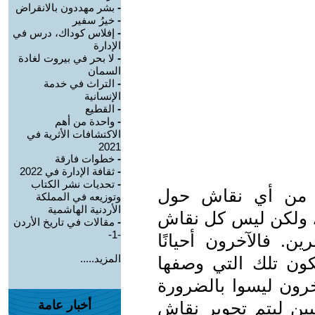
-
بشر مهددون بالانقراض
-
خيرُ سفير
-
إفلاس كوداك، درس في
الإدارة
-
لا بحر في بيروت لغادة
السمان
-
التراث في خدمة
الإنسانية
-
القطيع
-
واحدة من أهم
الاكتشافات الأثرية في
2021
-
خطوات فارقة
-
ثقافة الإدارة في 2022
-
تحديات نشر الكتاب
 من أي نقاش حول
وتوزيعه في المملكة
الأردنية الهاشمية
، ولكن ليس كل نقاش
-
مقالات في تاريخ الأردن
-1-
ين. فالآخرون أحيانًا
المزيد.....
كون تلك التي وصفها
آخرون ليسوا بالضرورة
يين ليتم تحوير نقاش
أخبار عامة