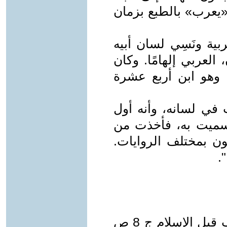
«يعرب» بالطبع بزمان
بية ونَسِي لسان أبيه
العربي إلهامًا. وكان
، وهو ابن أربع عشرة
في لسانه، وأنه أول
ا سميت به، فأخذت من
ون بمختلف الروايات.
.
- جواد علي، المفصل في تاريخ العرب قبل الإسلام ج 8 ص