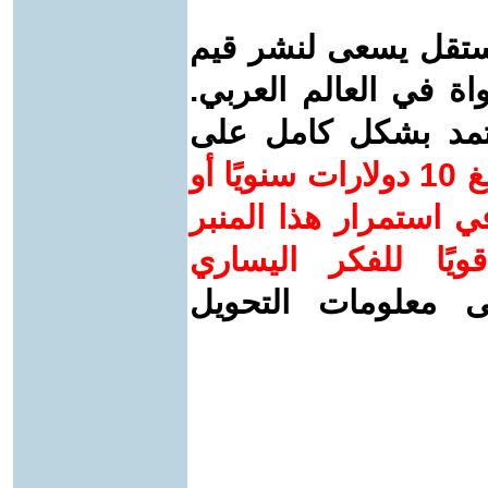
ستقل يسعى لنشر قيم
واة في العالم العربي.
عتمد بشكل كامل على
ساهم/ي معنا! بدعمكم بمبلغ 10 دولارات سنويًا أو
 استمرار هذا المنبر
ويًا للفكر اليساري
ى معلومات التحويل