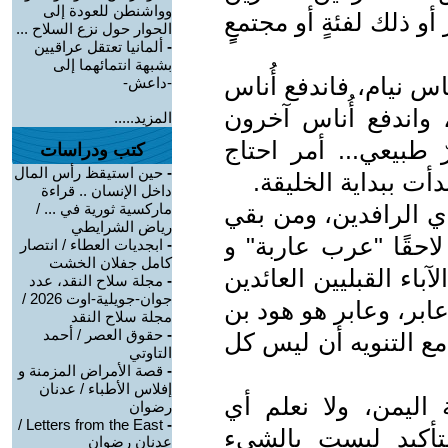
وواشنطن للعودة إلى
و ذلك لفئةٍ أو مجتمعٍِ
الحوار حول نزع السلاح ...
-
ألمانيا تعتقل عراقيين
بشبهة انتمائهما إلى
س نيام، فاندفع أُناس
-داعش-
 واندفع أُناس آخرون
المزيد.....
رٌ طبيعي... أمر احتاج
كتب ودراسات
-
حين استيقظ رأس المال
ت ببداية الخليقة.
داخل الإنسان .. قراءة
دي الرافدين، ومن بقي
ماركسية ثورية في ... /
رياض الشرايطي
احقًا "عرب عاربة" و
-
ابجديات العطاء / انتصار
كامل جفلان الخشت
اء القبليين العائدين
-
مجلة سلاح النقد، عدد
جوان-جويلية-اوت 2026 /
بر، وعابر هو هود بن
مجلة سلاح النقد
-
حقوق العصر / أحمد
ع التنويه أن ليس كل
التاوتي
-
قصة الأمراض المزمنة و
إفلاس الأطباء / عدنان
اليمن، ولا نعلم أي
رضوان
Letters from the East /
-
تأكيد ليست بالشيء
عدنان رضوان