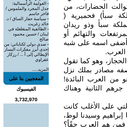
-
العولمة الرأسمالية:
والت الحضارات، من
جدل المجرد والملموس /
فاخر جاسم
كة سبأ) فحميرية (
-
سياسة حفار الساق / د.
لكة سبأ وذو ريدان
خالد زغريت
-
الطائفية المتغلغلة في
تفعات والتهائم أو
لبنان / حسين محمود
صالح
ن أضفى اسمه على شبه
-
صدى دولي لكتاباتي: من
إحدى أبرز مفكرات اليسار
 العرب.
الإيطالي إلى أ ... / رزكار
حجاز، وهو كما تقول
عقراوي
تصفه مصادر بملك نزل
المزيد.....
من العرب البائدة!
المعجبين بنا على
رهم الثانية وهناك
الفيسبوك
3,732,970
لتي على الأغلب كانت
إبراهيم وسيدنا لوط،
فمن هم العرب حقًاً؟