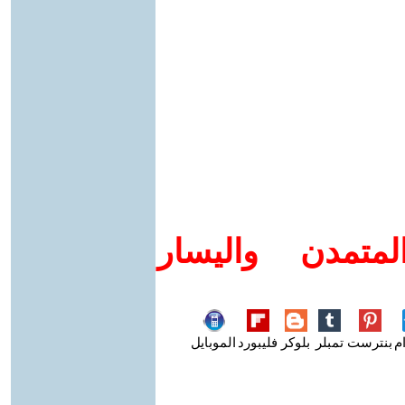
متمدن واليسار
م
بنترست
تمبلر
بلوكر
فليبورد
الموبايل