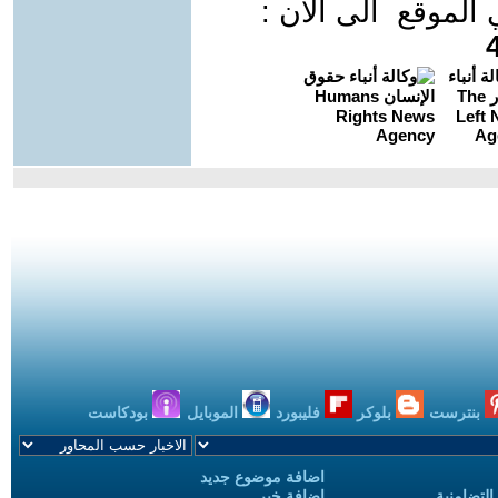
موقع الى الان :
بنترست
بلوكر
فليبورد
الموبايل
بودكاست
اضافة موضوع جديد
التضامنية
اضافة خبر