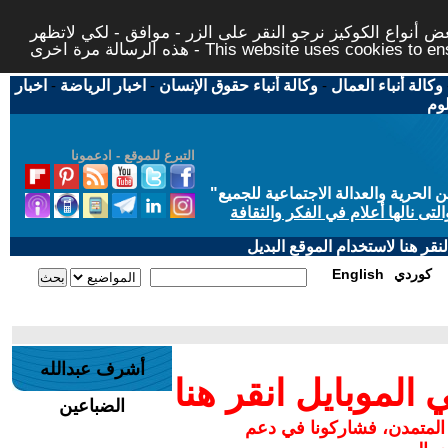
 أنواع الكوكيز نرجو النقر على الزر - موافق - لكي لاتظهر
This website uses cookies to ensure you ge
وكالة أنباء العمال
-
وكالة أنباء حقوق الإنسان
-
اخبار الرياضة
-
اخبار
لوم
التبرع للموقع - ادعمونا
حرية والعدالة الاجتماعية للجميع
"
تى نالها أعلام في الفكر والثقافة
قر هنا لاستخدام الموقع البديل
كوردي
English
أشرف عبدالله
لموبايل انقر هنا
الضباعين
 المتمدن، فشاركونا في دعم