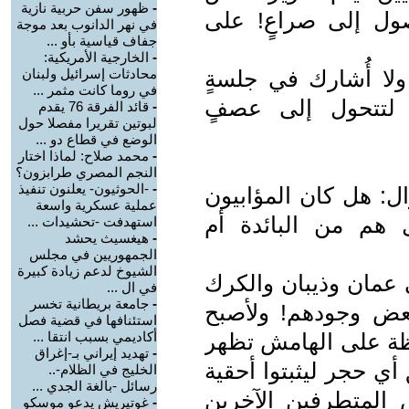
-
ظهور سفن حربية نازية
صول إلى صراعٍ! على
في نهر الدانوب بعد موجة
جفاف قياسية بأو ...
-
الخارجية الأمريكية:
ولا أُشارك في جلسةٍ
محادثات إسرائيل ولبنان
في روما كانت مثمر ...
لتتحول إلى عصفٍ
-
قائد الفرقة 76 يقدم
لبوتين تقريرا مفصلا حول
الوضع في قطاع دو ...
-
محمد صلاح: لماذا اختار
النجم المصري طرابزون؟
-
-الحوثيون- يعلنون تنفيذ
ال: هل كان المؤابيون
عملية عسكرية واسعة
ل هم من البائدة أم
استهدفت -تحشيدات ...
-
هيغسيث يحشد
الجمهوريين في مجلس
الشيوخ لدعم زيادة كبيرة
 عمان وذيبان والكرك
في ال ...
-
جامعة بريطانية تخسر
بعض وجودهم! ولأصبح
استئنافها في قضية فصل
حظة على الهامش تظهر
أكاديمي بسبب انتقا ...
-
تهديد إيراني بـ-إغراق
ي حجر ليثبتوا أحقية
الخليج في الظلام-..
رسائل -بالغة الجدي ...
ض المتطرفين الآخرين
-
غوتيريش يدعو موسكو