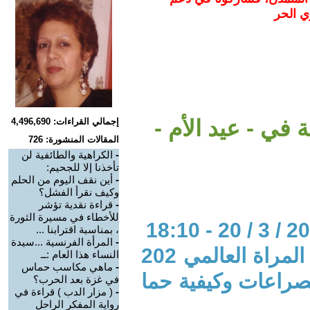
ي الحر
 في - عيد الأم -
إجمالي القراءات: 4,496,690
المقالات المنشورة: 726
-
الكراهية والطائفية لن
تأخذنا إلا للجحيم:
-
أين نقف اليوم من الحلم
وكيف نقرأ الفشل؟
-
قراءة نقدية تؤشر
للأخطاء في مسيرة الثورة
، بمناسبة اقترابنا ...
-
المرأة الفرنسية ...سيدة
المحور: ملف 8 اذار / مارس يوم المراة العالمي 202
النساء هذا العام :ــ
-
ماهي مكاسب حماس
لصراعات وكيفية حما
في غزة بعد الحرب؟
-
( مزار الدب ) قراءة في
رواية المفكر الراحل