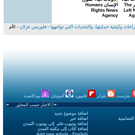
-
فلورنس غزلان
- ااأم
بنترست
بلوكر
فليبورد
الموبايل
بودكاست
اضافة موضوع جديد
التضامنية
اضافة خبر
إضافة يوتيوب-فلم إلى يوتيوب التمدن
إضافة كتاب إلى مكتبة التمدن
Add new article - English