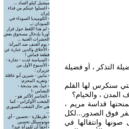
ميشيل كيلو الصاد ...
-
اغسلوا عينكم من قذاء
إيران
-
الكوميديا السوداء في
السودان :ــ
-
لم هذا اللغط حول قرار
أوربا بإدخال مسحوق بعض
الحشرات الغنية ...
-
يوم العنف ضد المرأة:
-
الأخلاق والدين عبارة عن
قطعة قماش !
-
السياسة غدت - تجارة -
-
الأسبوع الأول من
لة التذكر ، أو فضيلة
حزيران :
-
مابين - شيرين أبو عاقلة
- وتغريد المحزم:
لتي سنكرس لها القلم
-
عيدٌ، بعد مذبحة -
التضامن -!
 المدن ، والخيام؟
-
الخاسر الأكبر هو -
الشعب الأوكراني - كما
لمنحتها قداسة مريم ،
هي حال الشعب السوري
فر فوق الصدور...لكل
...
-
طرطارة - تحسين - أي
صونها وانتقالها في
موتوسيكل تحسين
-
أحقاً أن للمرأة عيد؟