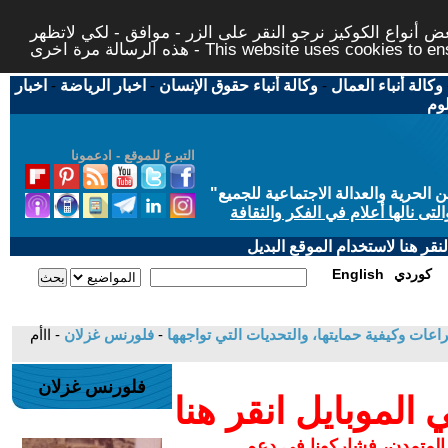
 أنواع الكوكيز نرجو النقر على الزر - موافق - لكي لاتظهر
This website uses cookies to ensure you ge
وكالة أنباء العمال
-
وكالة أنباء حقوق الإنسان
-
اخبار الرياضة
-
اخبار
لوم
التبرع للموقع - ادعمونا
حرية والعدالة الاجتماعية للجميع
"
تى نالها أعلام في الفكر والثقافة
قر هنا لاستخدام الموقع البديل
كوردي
English
-
فلورنس غزلان
- ااأم
فلورنس غزلان
لموبايل انقر هنا
 المتمدن، فشاركونا في دعم