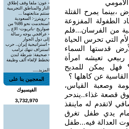
الأمومي
-
عون: ملفا وقف إطلاق
النار والمناطق التجريبية
 ،بينما يمرح القتلة
ستتم متابعتهما ...
-
-رويترز-: السعودية
اد الطفولة المفزوعة
استخدمت نحو 86% من
ية من الفرسان...فلم
صواريخ -باتريوت- الاع ...
-
عراقجي يوجه رسالة
أم التي تحرس الحياة
إلى دول الجوار
-
استراتيجية إيران.. حرب
أرض قدستها السماء
استنزاف تنهك ترامب
-
صحيفة: شرطة لندن
ربيعي تعيشه امرأة
تخطط لإلغاء ألف وظيفة
 فهل يمكن للمديح
المزيد.....
القاسية عن كاهلها ؟
المعجبين بنا على
مة وصعبة القياس،
الفيسبوك
فوق قصعة غذاء..يندحر
3,732,970
 لاتقدم له ماينقذ
 أمام يدي طفل تغرق
ت العدالة فيه...طفل