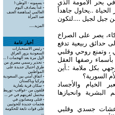
 في بحر الأمومة الذي
-
يسمونه - الوطن-!
-
غداً يصادف اليوم
لحياة ..يحاول جاهداً
العالمي لمناهضة العنف
ضد المرأة
ن جيل لجيل ....لتكون
المزيد.....
بكاء، يصر على الصراخ
ى حدائق ربيعية تدفع
أخبار عامة
-
رئيس الاستخبارات
ني ، وتمنع روحي وقلبي
السعودية يزور العراق
لأول مرة بعد الهجمات ا ...
أسماء رصفها العقل
-
تحذير رسمي مصري من
جهي بكل ملامة :.أين
طرق احتيال جديدة على
المواطنين
أم السورية؟
-
اتفاق أمني بين السعودية
وتركيا وباكستان
ر الخيام والأجساد
-
سكان قرية بلغارية
قلقون من -عواقب- توريط
لبشرية وانحيازها
محتمل لقريتهم في حر ...
-
قتلى ومصابون في
هجمات جديدة للحوثيين
عشات جسدي وقلبي
على قوات تابعة للحكومة
...