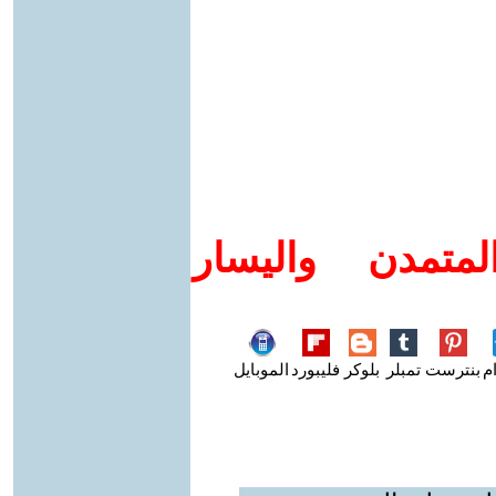
متمدن واليسار
م
بنترست
تمبلر
بلوكر
فليبورد
الموبايل