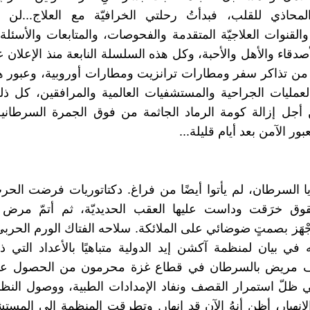
لمحاذي للقلب، فبدأتُ رحلتي الخرافيّة مع العلاج...لن
والقنوات العلاجيّة المتقدمة والفحوصات، والمتابعات والأسئلة
أصدقاء والأهل والأحبة، وكل هذه السلسلة النابعة منذ الإعلان 
 من تذاكر سفر ومطارات ترانزيت ومطارات أوروبية، وعبور ه
العمليات الجراحية والمستشفيات العالمية والمرافقين، كل ذ
أجل إزالة كومة الرماد الجاثمة من فوق الجمرة السرطانية
عبور الآمن بعد أيام قليلة...
ا السرطان، لم يأتوا أيضًا من فراغ. دكتاتوريات فرضت الح
ق خرَقت وداست عليها العقب الحديديّة، ثم أتمّ مرض
ْهَز بصمتٍ ضوضائي على الملائكة. سلاحه الفتاك الورم الحربي،
ه في بيان لمنظمة آكشن إيد الدولية متباهيًا بالأعداد التي 
 مريض بالسرطان في قطاع غزة محرمون من الحصول على
ي ظلّ استمرار القصف ونفاد الإمدادات الطبية، ووصول الن
لانهيار، أظن أنهُ الآن قد انهار. وتطرقت المنظمة إلى المس