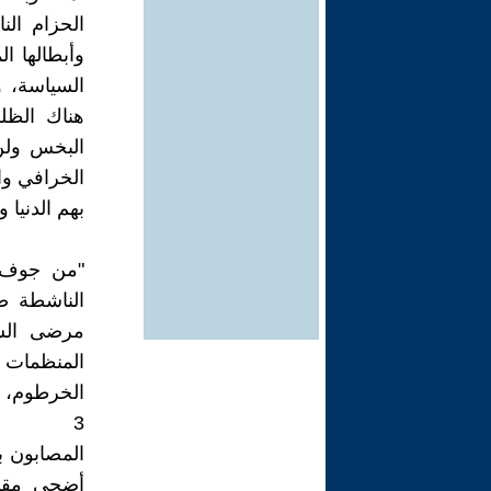
الحزام الن
وأبطالها 
السياسة، 
هناك الظلم
البخس ولن 
الخرافي وا
بهم الدنيا
"من جوف م
الناشطة صف
مرضى السر
المنظمات وا
الخرطوم، و
3
المصابون ب
أضحى مقبرة