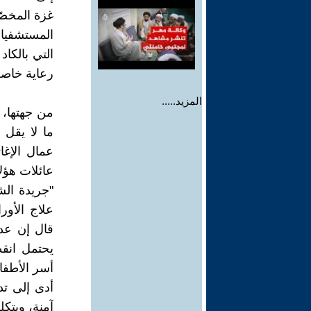
غزة المخص
التي بالكا
رعاية خاصة
المزيد.....
من جهتها، 
عمال الإغ
عائلات هؤلا
"جريدة ال
علاج الأور
يحتمل انقط
أسر الأطفا
أدى إلى ت
آمنة، وبتكل