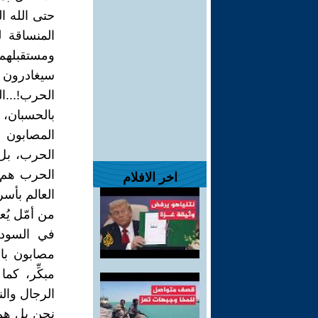
حتى الله ال
المنساقة ل
ومستقبلهم 
سيغادرون ال
الحرب!...
بالحسبان، 
المصابون 
الحرب، بل
الحرب هم ال
اخر الافلام
العالم بأسر
من أمّل يُع
في السودان
مصابون بال
مبكِّر، كم
الرجال وال
نحن بل هم 