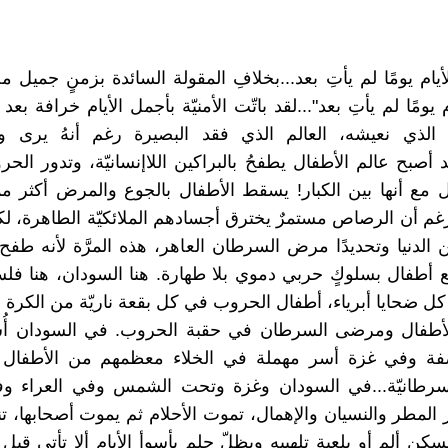
يام يومًا لم يأتِ بعد...بخلافِ المقولة السائدة بزمنٍ جميل م
 يومًا لم يأتِ بعد"...لقد باتّت الأمنيّة بأجمل الأيام خرافة بعد 
 الذي نعيشه، العالم الذي فقد البصيرة رغم أنهُ يرى و
 أصبح عالم الأطفال يطفحُ بالبراكين اللاإنسانيّة، وتدور الحرو
 مع أنها بين الكبار! يسقط الأطفال بالجوع والمرض أكثر م
م أن الرصاص مستمرٌ يخترق أجسادهم الملائكيّة الطاهرة، 
 الدنيا وتحديدًا مرض السرطان العاهر، هذه المرَّة لأنه طفح 
طفال بسلوكٍ حربي دموي بلا طهارة. هنا السودان، هنا فلس
كل ضحايا أبرياء، أطفال الحروب في كل بقعة ناريّة من الكرة ال
لأطفال ومرضى السرطان في حقبة الحروب. في السودان أُس
فة وفي غزة أسر مهملة في الخلاء معظمهم من الأطفال
السرطانيّة...في السودان وغزة وتحت الشمس وفي العراء 
 المطر والنسيان والإهمال، تموت الأحلام ثم يموت أصحابها، تن
كن ألم أو بلعبة تلهييه ويظلّ حلم بأسوأ الأيام ألا تأتي قبل