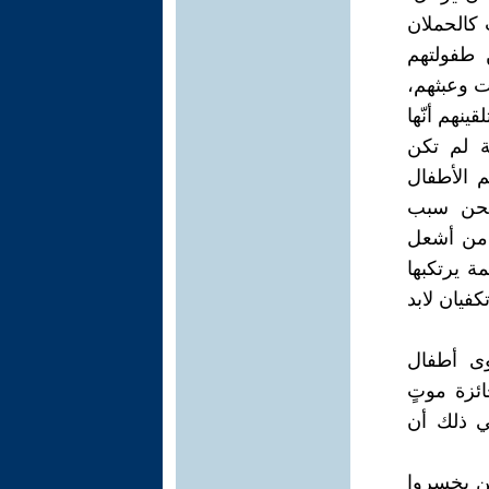
 كالحملان
 طفولتهم
ت وعبثهم،
ينهم أنّها
ة لم تكن
 الأطفال
 نحن سبب
 من أشعل
مة يرتكبها
كفيان لابد
سوى أطفال
ائزة موتٍ
ني ذلك أن
لن يخسروا