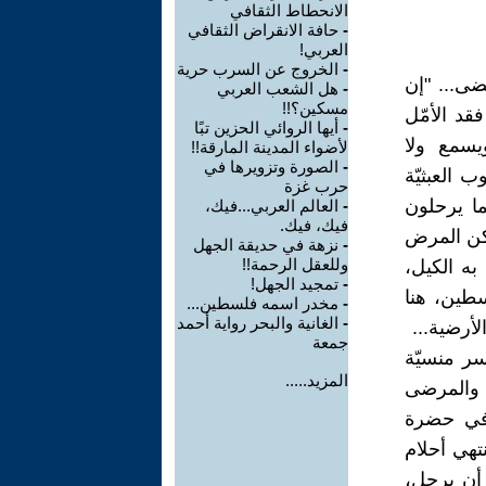
الانحطاط الثقافي
-
حافة الانقراض الثقافي
العربي!
-
الخروج عن السرب حرية
ضى... "إن
-
هل الشعب العربي
مسكين؟!!
فقد الأمّل
-
أيها الروائي الحزين تبًا
يسمع ولا
لأضواء المدينة المارقة!!
-
الصورة وتزويرها في
ب العبثيّة
حرب غزة
ما يرحلون
-
العالم العربي...فيك،
فيك، فيك.
لكن المرض
-
نزهة في حديقة الجهل
وللعقل الرحمة!!
به الكيل،
-
تمجيد الجهل!
طين، هنا
-
مخدر اسمه فلسطين...
-
الغانية والبحر رواية أحمد
أرضية...
جمعة
ر منسيّة
المزيد.....
 والمرضى
وفي حضرة
تهي أحلام
 أن يرحل،