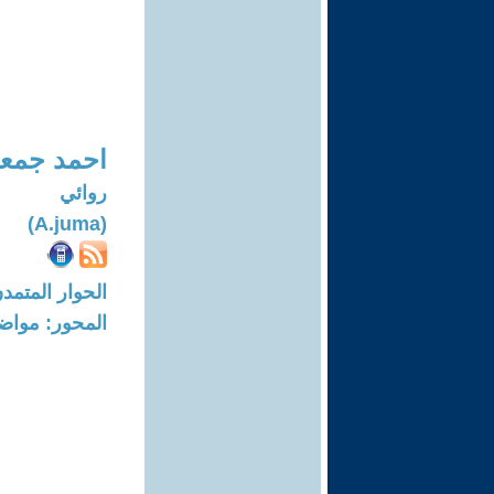
احمد جمع
روائي
(A.juma)
الحوار المتمدن-العدد: 7919 - 24
المحور: مواض