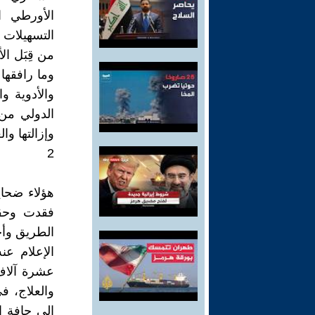
الأورطي ا
التسهيلات 
من قِبَل ال
وما رافقها
والأدوية و
الدولي من 
وإزالتها وال
2
هؤلاء ضحاي
فقدت وحقو
الطريق وأج
الإعلام عن
عشرة آلاف
والعلاج، ف
إلى حافة ا