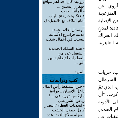
تروبيه- كان أحد أهم مواقع
 أروي عن
جيفري إبستين ...
-
ألمانيا.. حزب
 المنزعجة
فاغنكنيخت يفتح الباب
عن الإصابة
أمام ائتلاف مع -البديل- ل
...
ادئ لمدنٍ
-
وسائل إعلام: عمدة
مدينة فرايبرغ الألمانية
لك الحراك
يتسبب في أعمال شغب
 العاهرة،
...
-
هيئة السكك الحديدية
: تشغيل عدد من
القطارات الإضافية بين
الق ...
رب، حريات
المزيد.....
 السرطان
كتب ودراسات
-
حين استيقظ رأس المال
 الذي تمّ
داخل الإنسان .. قراءة
ذكرت، "أن
ماركسية ثورية في ... /
رياض الشرايطي
 الأدوية
-
ابجديات العطاء / انتصار
ظام الصحي
كامل جفلان الخشت
-
مجلة سلاح النقد، عدد
تشفيات في