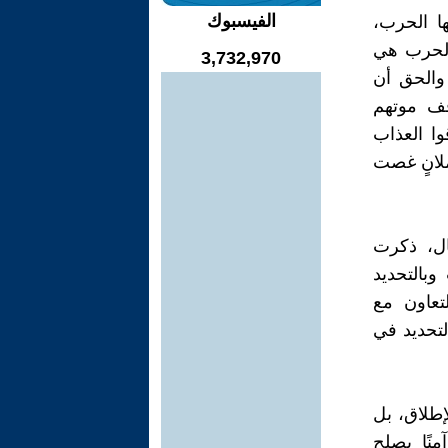
الفيسبوك
ها الحرب،
الحرب هي
3,732,970
والحق أن
قف موتهم
وا العذاب
ملانٍ غصت
ال، ذكرت
وبالتحديد
تعاون مع
لتحديد في
إطلاق، بل
منًا يصلح