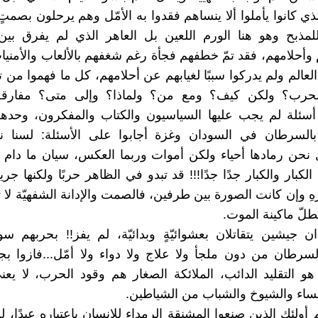
ذي كانوا يأملوا ألا ينساهم فقدوا به الأمّل وهم يرحلون بصمتٍ
لمذبح وهو هنا الورم اللعين بل العاهر الذي لم يفرق بين
وأحلامهم، فقد تمّ خطفهم فجأة رغم شغفهم بالألعاب والأمنيا
عالم ولم يدركوا سببًا لغيابهم عن أحلامهم، كل ما فهموا من تلق
الحرب؟ ولكن كيف؟ ومع من؟ ولماذا؟ وإلى متى؟ مفارق
أسئلة لم يجب عليها السياسيون والكتاب والمفكرون، وحدهم
بالسرطان في السودان وغزة أجابوا على الأسئلة: لسنا
 نحن رمادها أحياء ولكن أموات وربما العكس، سيان ما دام
كبار والكبار جدًا جدًا!!! قد تبدو في الظاهر حربًا ولكنها جري
هِ وإن كانت الصورة بين طرفين، فالصمت والإدانة الشفهيّة لا ت
طلّ ماكينة الموت.
 جيشين يتقاتلان بعشوائيّةٍ وبدائيّة، لم يفز!! بحربهم 
سرطان من دون ملجأ ولا علاج ولا دواء ولا أمّل...فازوا بج
ا هو التقليد الدائب، الملائكة الصغار هم وقود الحرب، لا يع
نساء والشيوخ والشباب من الشياطين.
أولئك الذين صنعوا المشنقة الرمداء للإنسان باعتباره عبدًا، 