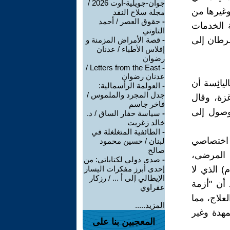
جوان-جويلية-اوت 2026 /
غيرها من
مجلة سلاح النقد
-
حقوق العصر / أحمد
العمل منذ الأول من نوفمبر 2023 وبقية الخدمات
التاوتي
سرطان إلى
-
قصة الأمراض المزمنة و
إفلاس الأطباء / عدنان
رضوان
Letters from the East /
-
عدنان رضوان
يائِسة أن
-
العولمة الرأسمالية:
جدل المجرد والملموس /
ن غزة، وقال
فاخر جاسم
وصول إلى
-
سياسة حفار الساق / د.
خالد زغريت
-
الطائفية المتغلغلة في
 اختصاصي
لبنان / حسين محمود
صالح
ل المرضى،
-
صدى دولي لكتاباتي: من
الدم) الذي لا
إحدى أبرز مفكرات اليسار
الإيطالي إلى أ ... / رزكار
 أن "أزمة
عقراوي
علاج، مما
المزيد.....
هدة وغير
المعجبين بنا على