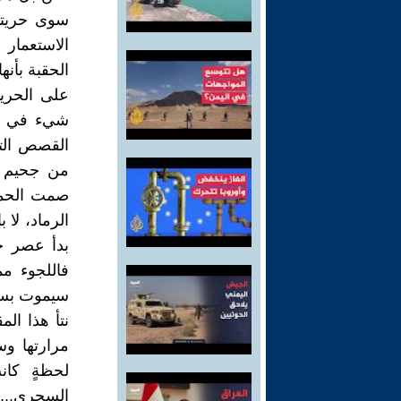
سوى حريته
الاستعمار 
الحقبة بأنه
على الحري
شيء في هذا
القصص التي
من جحيم أش
صمت الحمل
الرماد، لا
بدأ عصر ج
فاللجوء م
سيموت بسرط
نتأ هذا ال
مرارتها و
لحظةٍ كان
السحري...ا