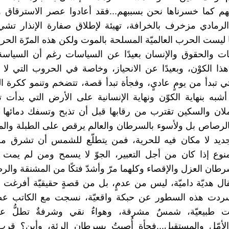
م كما خسرناها نحن بسببهم...فقد أعادوا عصر الاسترقاق و
الرمادي مزخرف بالخرافة، تهيئة لإطلاق صفارة الإنذار تش
ا ليست الحرب العالميّة المسلحة بالموت ولكن هذه المرّة الحرب
ات والحقوق والإنسان بعيدًا عن السياسات رغم أن السياسة
 الكوْن، وبعيدًا عن الانحياز، وخاصة في الحروب التي لا
 تبدأ من يومٍ عاديٍ، وفجأة تبدأ قصة، تتضخم وتنمو ككرة الث
به بنهاية الكوّن ونهاية الإنسانية على الأرض التي بدأت ت
ان والسكين تقترب من رقابها قبل أن تذبح وتسفك دمائها 
 بالرصاص بل ولأسوء بالسرطان والعالم يرقص على الطبلة والمز
ديد لا مكان فيه للحرية، فمن يتطلّع للشمس أن تشرق من
منوع إذا كان من أجل التعبير، الجوّ لا يسمح ومن لم يمت
ان العزل والإقصاء وكلهما مرّ وأشدّ فتكًا من المشنقة والرص
مقال هديّة داميّة، ليس من عدمٍ، بل من قصةٍ حقيقيّة أفرغت 
سردت هذه السطور عن حبكة واقعيّة، نسجت مع الكاتب عصا
ت طبيعيّة، شمسٌ مشرقة، وهواءٌ نقي وشرفةٌ تطلُّ عل
لأمّل والمستقبل...فجأة أُصبتُ بسرطانِ الرئة، وأين؟ قر