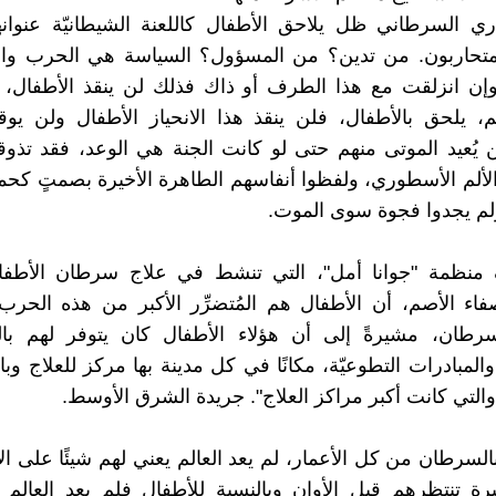
اري السرطاني ظل يلاحق الأطفال كاللعنة الشيطانيّة عنوان
المتحاربون. من تدين؟ من المسؤول؟ السياسة هي الحرب و
وإن انزلقت مع هذا الطرف أو ذاك فذلك لن ينقذ الأطفال، 
، يلحق بالأطفال، فلن ينقذ هذا الانحياز الأطفال ولن يو
يُعيد الموتى منهم حتى لو كانت الجنة هي الوعد، فقد تذوق
لألم الأسطوري، ولفظوا أنفاسهم الطاهرة الأخيرة بصمتٍ كح
 ولم يجدوا فجوة سوى الموت.
نظمة "جوانا أمل"، التي تنشط في علاج سرطان الأطف
اء الأصم، أن الأطفال هم المُتضرِّر الأكبر من هذه الحرب 
طان، مشيرةً إلى أن هؤلاء الأطفال كان يتوفر لهم بال
لمبادرات التطوعيّة، مكانًا في كل مدينة بها مركز للعلاج وبا
التي كانت أكبر مراكز العلاج". جريدة الشرق الأوسط.
السرطان من كل الأعمار، لم يعد العالم يعني لهم شيئًا على ال
 تنتظرهم قبل الأوان وبالنسبة للأطفال فلم يعد العالم آ