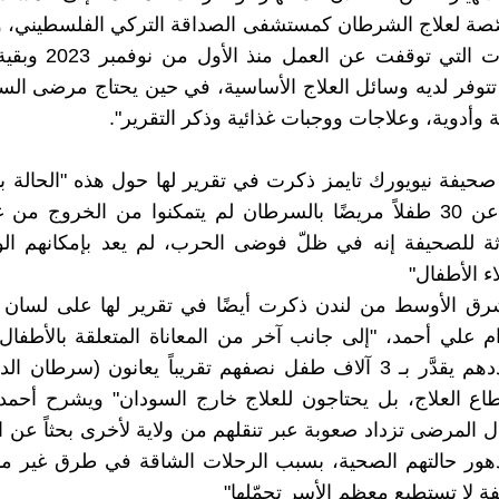
ّصة لعلاج الشرطان كمستشفى الصداقة التركي الفلسطيني، و
المستشفيات التي توقفت عن 
د تتوفر لديه وسائل العلاج الأساسية، في حين يحتاج مرضى ال
 وأدوية، وعلاجات ووجبات غذائية وذكر التقرير".
صحيفة نيويورك تايمز ذكرت في تقرير لها حول هذه "الحالة بال
ما لا يقل عن 30 طفلاً مريضًا بالسرطان لم يتمكنوا من الخروج م
اثة للصحيفة إنه في ظلّ فوضى الحرب، لم يعد بإمكانهم ال
ء الأطفال"
شرق الأوسط من لندن ذكرت أيضًا في تقرير لها على لسان
ام علي أحمد، "إلى جانب آخر من المعاناة المتعلقة بالأطفا
قال إن عددهم يقدَّر بـ 3 آلاف طفل نصفهم تقريباً يعانون (سرطان 
اع العلاج، بل يحتاجون للعلاج خارج السودان" ويشرح أحمد
ل المرضى تزداد صعوبة عبر تنقلهم من ولاية لأخرى بحثاً عن ال
دهور حالتهم الصحية، بسبب الرحلات الشاقة في طرق غير مم
فة لا تستطيع معظم الأسر تحمّلها"