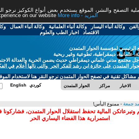
ة التصفح والنشر، الموقع يستخدم بعض أنواع الكوكيز نرجو النق
More info - المزيد
experience on our website
الفن
-
وكالة أنباء اليسار
-
وكالة أنباء العلمانية
-
وكالة أنباء العمال
-
وكا
الاقتصاد
-
اخبار الطب والعلوم
 الرئيسي لمؤسسة الحوار المتمدن
، علمانية، ديمقراطية، تطوعية وغير ربحية
ل مجتمع مدني علماني ديمقراطي حديث يضمن الحرية والعدالة الاجتم
حوار المتمدن على جائزة ابن رشد للفكر الحر والتى نالها أعلام في الفك
م مشاكل تقنية في تصفح الحوار المتمدن نرجو النقر هنا لاستخدام الموقع
كوردي
English
الاخبار
مراكز
الحوار المتمدن
د جمعة
- ممنوع اليأس!
 وتبرعاتكن المالية تحفظ استقلال الحوار المتمدن، فشاركونا 
استمرارية هذا الفضاء اليساري الحر