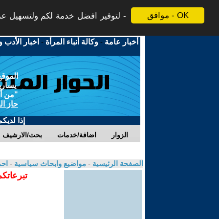
موافق - OK
لتوفير افضل خدمة لكم ولتسهيل عملي
أخبار عامة
-
وكالة أنباء المرأة
-
اخبار الأدب و
الموقع
يسارية
"من أج
حاز ال
إذا لديك
الزوار
اضافة/خدمات
بحث/الارشيف
الصفحة الرئيسية
-
مواضيع وابحاث سياسية
-
احم
تبرعاتكم