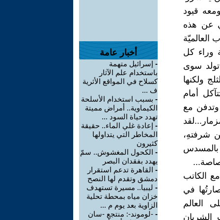
معه قيود
ي عن هذه
 العالميّة
 وراء كل
أخبار عامة
-
إسرائيل متهمة
 تولد سوى
باستخدام علم الآثار
لج ولكنها
كسلاح في المواقع الأثرية
ف ...
تآكل أمام
-
بسبب استخدام الأسلحة
وتدفن مع
الكيماوية.. أمراض مميتة
تهدد حياة السود ...
مار...لقد
-
إعادة غلي الماء.. حقيقة
 شرفتهِ،
المخاطر التي يتداولها
كثيرون
 بالمسدس
-
الكحول المغشوش.. سمّ
يهدد بفقدان البصر
اصة...
-
القاهرة تدعم استقرار
مع الكاتب
دمشق وتقدم لها النصح
-
ليبيا.. مسيرة تستهدف
رتُها في
خزان مياه بمحطة تحلية
ى العالم
الزاوية بعد يوم م ...
-
-لوموند-: منتجع -سان
ب الشريان