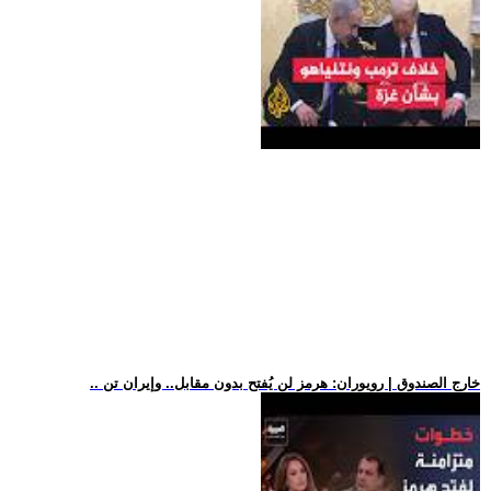
.. خارج الصندوق | رويوران: هرمز لن يُفتح بدون مقابل.. وإيران تن