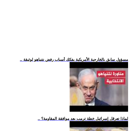
.. مسؤول سابق بالخارجية الأمريكية يفكك أسباب رفض نتنياهو لوثيقة
.. لماذا تعرقل إسرائيل خطة ترمب بعد موافقة المقاومة؟