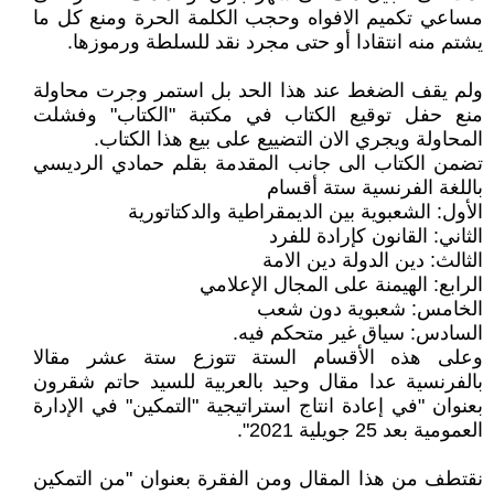
مساعي تكميم الافواه وحجب الكلمة الحرة ومنع كل ما
يشتم منه انتقادا أو حتى مجرد نقد للسلطة ورموزها.
ولم يقف الضغط عند هذا الحد بل استمر وجرت محاولة
منع حفل توقيع الكتاب في مكتبة "الكتاب" وفشلت
المحاولة ويجري الان التضييع على بيع هذا الكتاب.
تضمن الكتاب الى جانب المقدمة بقلم حمادي الرديسي
باللغة الفرنسية ستة أقسام
الأول: الشعبوية بين الديمقراطية والدكتاتورية
الثاني: القانون كإرادة للفرد
الثالث: دين الدولة دين الامة
الرابع: الهيمنة على المجال الإعلامي
الخامس: شعبوية دون شعب
السادس: سياق غير متحكم فيه.
وعلى هذه الأقسام الستة تتوزع ستة عشر مقالا
بالفرنسية عدا مقال وحيد بالعربية للسيد حاتم شقرون
بعنوان "في إعادة انتاج استراتيجية "التمكين" في الإدارة
العمومية بعد 25 جويلية 2021".
نقتطف من هذا المقال ومن الفقرة بعنوان "من التمكين