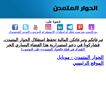
تابعونا على:
بودكاست
بنترست
تيلكرام
لينكدإن
الانستغرام
اليوتيوب
التويتر
الفيسبوك
تبرعاتكم وتبرعاتكن المالية تحفظ استقلال الحوار المتمدن،
فشاركونا في دعم استمرارية هذا الفضاء اليساري الحر
[اشترك في قناة ‫«الحوار المتمدن» على اليوتيوب]
الحوار المتمدن - موبايل
الموقع الرئيسي