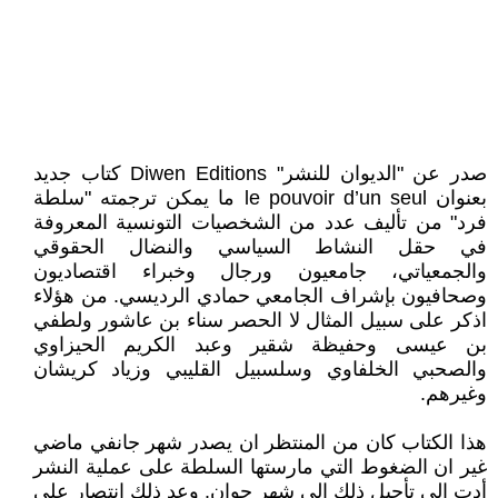
صدر عن "الديوان للنشر" Diwen Editions كتاب جديد
بعنوان le pouvoir d’un seul ما يمكن ترجمته "سلطة
فرد" من تأليف عدد من الشخصيات التونسية المعروفة
في حقل النشاط السياسي والنضال الحقوقي
والجمعياتي، جامعيون ورجال وخبراء اقتصاديون
وصحافيون بإشراف الجامعي حمادي الرديسي. من هؤلاء
اذكر على سبيل المثال لا الحصر سناء بن عاشور ولطفي
بن عيسى وحفيظة شقير وعبد الكريم الحيزاوي
والصحبي الخلفاوي وسلسبيل القليبي وزياد كريشان
وغيرهم.
هذا الكتاب كان من المنتظر ان يصدر شهر جانفي ماضي
غير ان الضغوط التي مارستها السلطة على عملية النشر
أدت الى تأجيل ذلك الى شهر جوان. وعد ذلك انتصار على