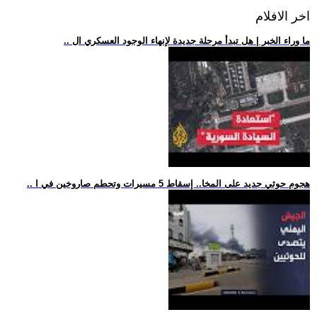
اخر الافلام
.. ما وراء الخبر | هل تبدأ مرحلة جديدة لإنهاء الوجود العسكري ال
.. هجوم حوثي جديد على المخا.. إسقاط 5 مسيرات وتحطم صاروخين في ا