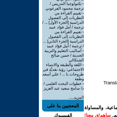
-
تكنولوجيا التدريس /
ترجمة محمود الفرعوني
-
تقييم القراءة من
النظريات إلى الفصول
الدراسية [الجزء الأول] ... /
ترجمة / أمل فؤاد عبيد
-
تقييم القراءة من
النظريات إلى الفصول
الدراسية [الجزء الثاني] ...
/ ترجمة / أمل فؤاد عبيد
-
أساليب التعليم والتربية
الحديثة / حسن صالح
الشنكالي
-
اللغة والطبقة والانتماء
الاجتماعي: رؤية نقديَّة في
طروحات با ... / علي أسعد
وطفة
Transl
-
خطوات البحث العلمى /
د/ سامح سعيد عبد العزيز
المزيد.....
المعجبين بنا على
اعية، والمساواة
م.
ساهم/ي معنا!
الفيسبوك