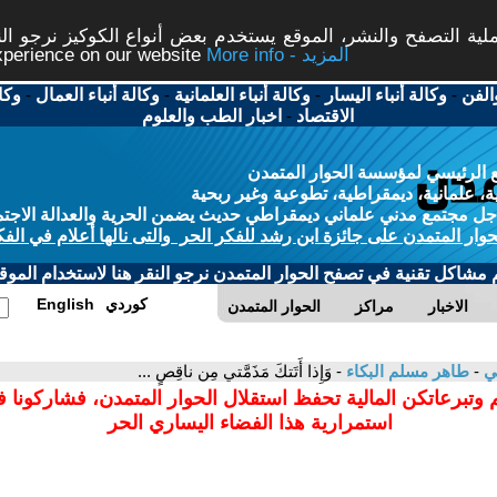
ة التصفح والنشر، الموقع يستخدم بعض أنواع الكوكيز نرجو النق
More info - المزيد
experience on our website
الفن
-
وكالة أنباء اليسار
-
وكالة أنباء العلمانية
-
وكالة أنباء العمال
-
وكا
الاقتصاد
-
اخبار الطب والعلوم
 الرئيسي لمؤسسة الحوار المتمدن
، علمانية، ديمقراطية، تطوعية وغير ربحية
ل مجتمع مدني علماني ديمقراطي حديث يضمن الحرية والعدالة الاجتم
حوار المتمدن على جائزة ابن رشد للفكر الحر والتى نالها أعلام في الفك
م مشاكل تقنية في تصفح الحوار المتمدن نرجو النقر هنا لاستخدام الموقع
كوردي
English
الاخبار
مراكز
الحوار المتمدن
مي
-
طاهر مسلم البكاء
- وَإِذا أَتَتكَ مَذَمَّتي مِن ناقِصٍ ...
 وتبرعاتكن المالية تحفظ استقلال الحوار المتمدن، فشاركونا 
استمرارية هذا الفضاء اليساري الحر