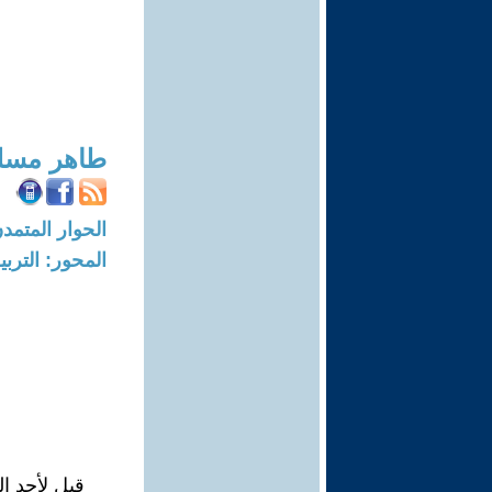
طاهر مسلم
الحوار المتمدن-العدد: 7824 - 23
المحور: التربي
قيل لأحد ا