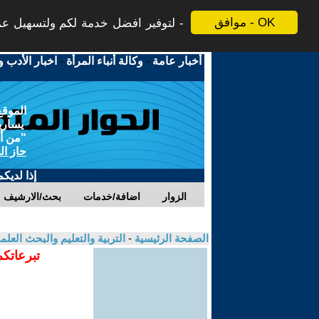
موافق - OK
لتوفير افضل خدمة لكم ولتسهيل عملي
أخبار عامة
-
وكالة أنباء المرأة
-
اخبار الأدب و
الموقع
يسارية
"من أج
حاز ال
إذا لديك
الزوار
اضافة/خدمات
بحث/الارشيف
الصفحة الرئيسية
-
التربية والتعليم والبحث العل
تبرعاتكم