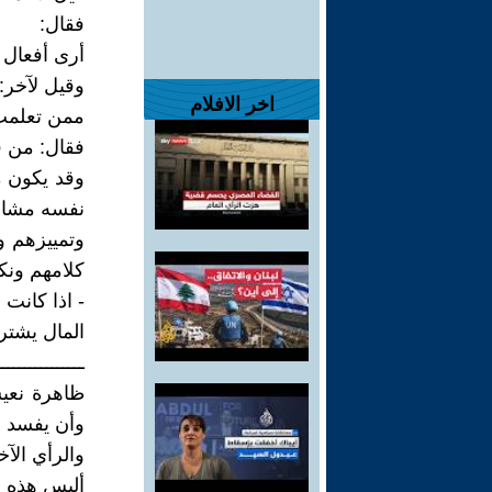
فقال:
أرى أفعال ا
وقيل لآخر:
اخر الافلام
ممن تعلمت
فقال: من ق
وقد يكون م
نفسه مشارك
وتمييزهم 
كلامهم ونكذ
- اذا كانت 
المال يشتري
ــــــــــــــــ
ظاهرة نعي
وأن يفسد أ
والرأي الآخ
أليس هذه ح