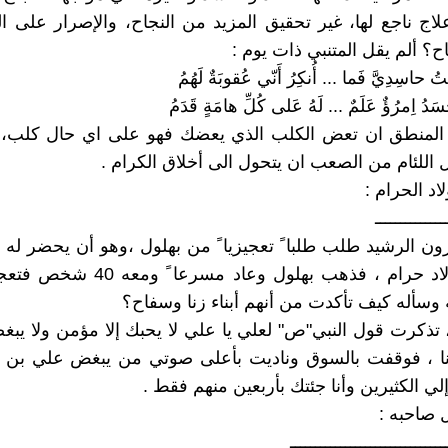
ج ناجع لها، غير تحقيق المزيد من النجاح، والإصرار على 
ح؟ ألم يقل المتنبي ذات يوم :
تُ حاسِدِيَّ فَما ... أُنكِرُ أَنّي عُقوبَةٌ لَهُمُ
َدُ اِمرُؤٌ عَلَمٌ ... لَهُ عَلى كُلِّ هامَةٍ قَدَمُ
لمنطق ان تعض الكلب الذي يعضك فهو على اي حال كلب،
اللئام من الصعب ان يتحول الى أخلاق الكرام .
اد الحرام :
ــــــــــــــ
جميعهم أولاد حرام ، فذهب بهلول وعاد مس
سأله كيف تأكدت من أنهم أبناء زنا وسفاح؟
 تذكرت قول النبي"ص" لعلي يا علي لا يحبك إلا مؤمن ولا يبغض
ا ، فوقفت بالسوق وناديت بأعلى صوتي من يبغض علي بن 
ي الكثيرين وأنا جئتك بأربعين منهم فقط .
 صاحبه :
ـــــــــــــــــــــــــــــــ