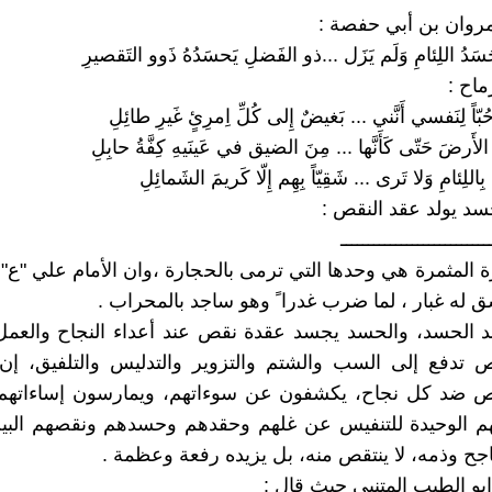
روان بن أبي حفصة :
َدُ اللِئامِ وَلَم يَزَل ...ذو الفَضلِ يَحسَدُهُ ذَوو التَقصيرِ
اح :
بّاً لِنَفسي أَنَّني ... بَغيضٌ إِلى كُلِّ اِمرِئٍ غَيرِ طائِلِ
 الأَرضَ حَتّى كَأَنَّها ... مِنَ الضيق في عَينَيهِ كِفَّةُ حابِلِ
بِاللِئامِ وَلا تَرى ... شَقِيّاً بِهِم إِلّا كَريمَ الشَمائِلِ
حسد يولد عقد النقص :
ـــــــــــــــــــــــــــ
 المثمرة هي وحدها التي ترمى بالحجارة ،وان الأمام علي "ع" 
 له غبار ، لما ضرب غدرا ً وهو ساجد بالمحراب .
لد الحسد، والحسد يجسد عقدة نقص عند أعداء النجاح والعمل
 تدفع إلى السب والشتم والتزوير والتدليس والتلفيق، إن 
قص ضد كل نجاح، يكشفون عن سوءاتهم، ويمارسون إساءاتهم،
م الوحيدة للتنفيس عن غلهم وحقدهم وحسدهم ونقصهم البين
اجح وذمه، لا ينتقص منه، بل يزيده رفعة وعظمة .
ابو الطيب المتنبي حيث قال :