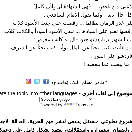
مَذَمَّتي مِن ناقِصٍ ... فَهِيَ الشَهادَةُ لي بِأَنِّيَ كامِلُ
 حال دنيا ، وكما يقول الأمام الشافعي :
لى غدر الزمان لطالما ... رقصت على جثث الأسود كلاب
صها تعلو على أسيادها ... تبقى الأسود أسوداً والكلاب كلاب
ب الشهير برناردشو حين قال له كاتب مغرور :
ك فأنت تكتب بحثاً عن المال ،وأنا أكتب بحثاً عن الشرف .
ناردشو على الفور :
نا يبحث عما ينقصه !
#طاهر_مسلم_البكاء (هاشتاغ)
موضوع إلى لغات أخرى -
ate the topic into other languages
Powered by
Translate
شروع تطوعي مستقل يسعى لنشر قيم الحرية، العدالة الاجتم
. ولضمان استمراره واستقلاليته، يعتمد بشكل كامل على دعمك