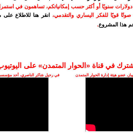
دعمكم بمبلغ 10 دولارات سنويًا أو أكثر حسب إمكانياتكم، تساهمون في استم
وتًا قويًا للفكر اليساري والتقدمي
،
انقر هنا للاطلاع على 
م هذا المشروع
.
شترك في قناة «الحوار المتمدن» على اليوتيوب
ز، عضو هيئة إدارة الحوار المتمدن
في رحيل شاكر الناصري، أحد مؤسسي 