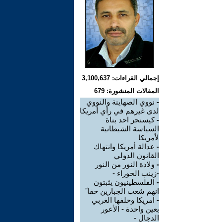
إجمالي القراءات: 3,100,637
المقالات المنشورة: 679
-
نووي الصهاينة والنووي
لدى غيرهم في رأي أمريكا
-
كيسنجر احد بناة
السياسة الشيطانية
لأمريكا
-
عدالة أمريكا وانتهاك
القانون الدولي
-
ولادة النور من النور
-زينب الحوراء -
-
الفلسطينيون يثبتون
انهم شعب الجبارين حقا ً
-
امريكا وحلفها الغربي
بعين واحدة - الأعور
الدجال -