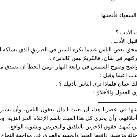
لسفهاء فأتجنبها .
 الأدب ؟
ليل الأدب .
حق بعض الناس عندما يكره السير في الطريقٍ الذي يسلكه الل
تهم في شأن، فالكريمُ ليس كالدنيء .
واضح وضوح الشمس في رابعة النهار ،ومن الخطأ ان نصدق م
ب اعيننا وقيل :
لك عينان فلماذا ترى الناس بأذنيك ؟ .
 العقول والأخلاق :
ـــــــــــــــــــــــــ
شها في عصرنا هذا، أن يعبث المال بعقول الناس، وأن يشتر
خلاقهم، وأن يجري كل هذا العبث باسم الإعلام الحر النزيه، وب
ر، تُنتهك حقوق الآخرين بالتلفيق والتحريض وتشويه الواقع ،
الة مرَضية، دافعها الحقد والحسد والغيرة، في مواجهة النجاح 