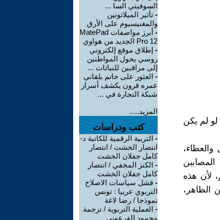
السوفيتي السا ...
-
تأثير الميلاتونين
والمغنيسيوم على الأرق
-
أبرز مواصفات MatePad
Pro 12 الجديد من هواوي
-
إطلاق موقع إلكتروني
روسي يحول المواطنين
إلى مراقبين للنباتات ...
-
العثور على خاتم بلقاني
عمره قرون يكشف أسرار
شبكة التجارة في ...
المزيد.....
لو لم يكن
كتب ودراسات
-
التربية الرقمية للكاتبة د-
انتصار الخشت / انتصار
 والعطاء،
كامل جفلان الخشت
المصابين
-
الكنز المخفي / انتصار
كامل جفلان الخشت
 لأن هذه
-
فشل سياسات الاصلاح
 الظاهر،
التربوي عربيا : تونس
نموذجا / رضا لاغة
-
العملية التربوية / ترجمة
محمود الفرعوني