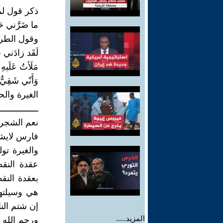
ذكر قول لم
ما ضَرَّني حَس
وقول الطرم
لَقَد زادَني حُ
مَلَأتُ عَلَيهِ
وَأَنّي شَقِيٌّ 
الغيرة وال
ــــــــــــــــ
نعم الشجرة
فارس لايشق
والغيرة تو
عقدة النقص
بعقدة الن
هي وسيلته
إن شتم الن
المزيد.....
ورحم الله 