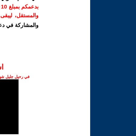
ب
والمستقل، ليبقى ص
والمشاركة في دع
ا‫
في رحيل جليل شهبا