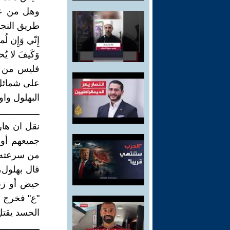
وهل من علا
طريق النجا
إِنّي وَإِن لُم
وَكَيفَ لا يُحس
فليس من ا
على شمائل 
البهلول واول
ــــــــــــــــ
من سرعته و
قال بهلول،
حيض أو زن
"ع" فخرج إل
الحسد يقتل
ــــــــــــــــ