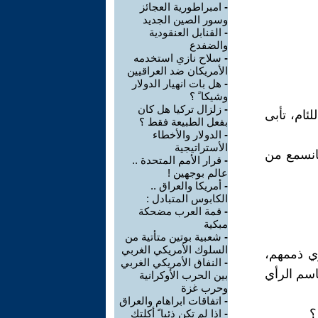
-
امبراطورية العجائز
وسور الصين الجديد
-
القنابل العنقودية
والضفدع
-
سلاح نازي استخدمه
الأمريكان ضد العراقيين
-
هل بات انهيار الدولار
وشيكا ً ؟
-
زلزال تركيا هل كان
ئام، تأبى
بفعل الطبيعة فقط ؟
-
الدولار والأخطاء
الأستراتيجية
انسمع من
-
قرار الأمم المتحدة ..
عالم بوجهين !
-
أمريكا والعراق ..
الكابوس المتبادل :
-
قمة العرب مضحكة
مبكية
-
شعبية بوتين متأتية من
السلوك الأمريكي الغربي
ي ذممهم،
-
النفاق الأمريكي الغربي
اسم الرأي
بين الحرب الأوكرانية
وحرب غزة
-
اتفاقات ابراهام والعراق
؟
-
اذا لم تكن ذئبا ً أكلتك