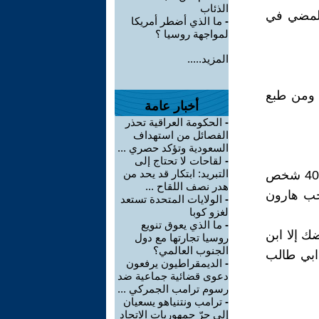
الذئاب
المضي في
-
ما الذي أضطر أمريكا
لمواجهة روسيا ؟
المزيد.....
 ومن طبع
أخبار عامة
-
الحكومة العراقية تحذر
الفصائل من استهداف
السعودية وتؤكد حصري ...
-
لقاحات لا تحتاج إلى
التبريد: ابتكار قد يحد من
نقل ان هارون الرشيد طلب طلبا ً تعجيزيا ً من بهلول ،وهو أن يحضر له 40 شخص
هدر نصف اللقاح ...
رعا ً ومعه 40 شخص فتعجب هارون
-
الولايات المتحدة تستعد
لغزو كوبا
-
ما الذي يعوق تنويع
ك إلا ابن
روسيا تجارتها مع دول
الجنوب العالمي؟
ابي طالب
-
الديمقراطيون يرفعون
دعوى قضائية جماعية ضد
رسوم ترامب الجمركي ...
-
ترامب ونتنياهو يسعيان
إلى جرّ جمهوريات الاتحاد