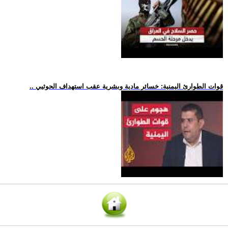
.. قوات الطوارئ اليمنية: خسائر مادية وبشرية عقب استهداف الحوثيي