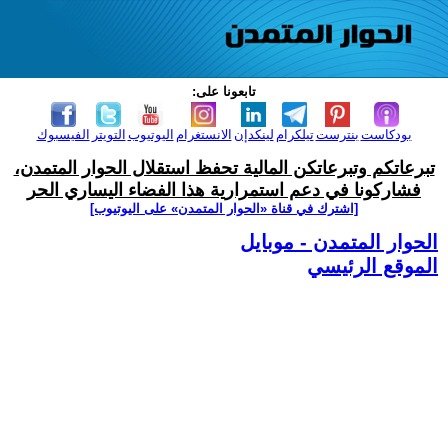
تابعونا على:
بودكاست
بنترست
تيلكرام
لينكدإن
الانستغرام
اليوتيوب
التويتر
الفيسبوك
تبرعاتكم وتبرعاتكن المالية تحفظ استقلال الحوار المتمدن،
فشاركونا في دعم استمرارية هذا الفضاء اليساري الحر
[اشترك في قناة ‫«الحوار المتمدن» على اليوتيوب]
الحوار المتمدن - موبايل
الموقع الرئيسي