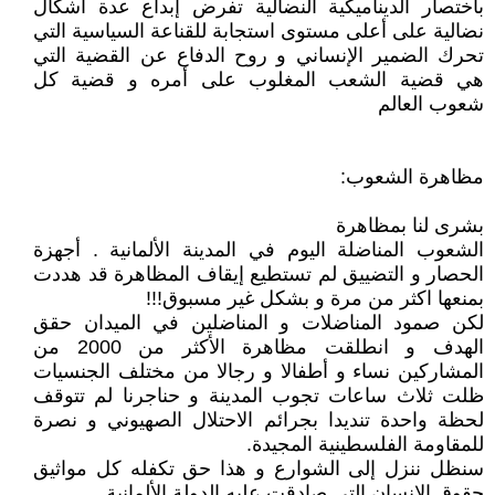
باختصار الديناميكية النضالية تفرض إبداع عدة أشكال
نضالية على أعلى مستوى استجابة للقناعة السياسية التي
تحرك الضمير الإنساني و روح الدفاع عن القضية التي
هي قضية الشعب المغلوب على أمره و قضية كل
شعوب العالم
مظاهرة الشعوب:
بشرى لنا بمظاهرة
الشعوب المناضلة اليوم في المدينة الألمانية . أجهزة
الحصار و التضييق لم تستطيع إيقاف المظاهرة قد هددت
بمنعها اكثر من مرة و بشكل غير مسبوق!!!
لكن صمود المناضلات و المناضلين في الميدان حقق
الهدف و انطلقت مظاهرة الأكثر من 2000 من
المشاركين نساء و أطفالا و رجالا من مختلف الجنسيات
ظلت ثلاث ساعات تجوب المدينة و حناجرنا لم تتوقف
لحظة واحدة تنديدا بجرائم الاحتلال الصهيوني و نصرة
للمقاومة الفلسطينية المجيدة.
سنظل ننزل إلى الشوارع و هذا حق تكفله كل مواثيق
حقوق الإنسان التي صادقت عليه الدولة الألمانية.