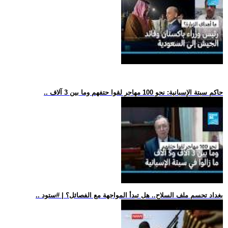
.. حاكم سبتة الإسبانية: نحو 100 مهاجر لقوا حتفهم وما بين 3 آلاف
.. بغداد تحسم ملف السلاح.. هل تبدأ المواجهة مع الفصائل؟ | #ستود