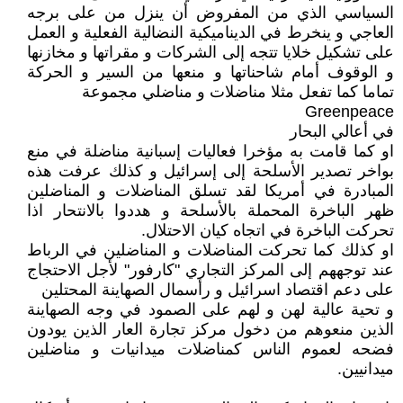
السياسي الذي من المفروض أن ينزل من على برجه
العاجي و ينخرط في الديناميكية النضالية الفعلية و العمل
على تشكيل خلايا تتجه إلى الشركات و مقراتها و مخازنها
و الوقوف أمام شاحناتها و منعها من السير و الحركة
تماما كما تفعل مثلا مناضلات و مناضلي مجموعة
Greenpeace
في أعالي البحار
او كما قامت به مؤخرا فعاليات إسبانية مناضلة في منع
بواخر تصدير الأسلحة إلى إسرائيل و كذلك عرفت هذه
المبادرة في أمريكا لقد تسلق المناضلات و المناضلين
ظهر الباخرة المحملة بالأسلحة و هددوا بالانتحار اذا
تحركت الباخرة في اتجاه كيان الاحتلال.
او كذلك كما تحركت المناضلات و المناضلين في الرباط
عند توجههم إلى المركز التجاري "كارفور" لأجل الاحتجاج
على دعم اقتصاد اسرائيل و رأسمال الصهاينة المحتلين
و تحية عالية لهن و لهم على الصمود في وجه الصهاينة
الذين منعوهم من دخول مركز تجارة العار الذين يودون
فضحه لعموم الناس كمناضلات ميدانيات و مناضلين
ميدانيين.