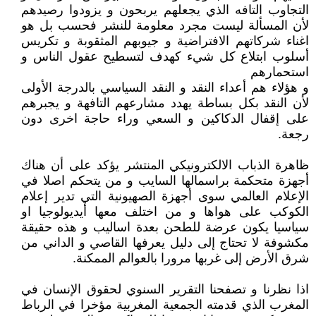
التجاوب التافه الذي يجعلهم يربحون و يزودوا رصيدهم
لأن المسألة ليست مجرد معلومة للنشر فحسب بل هو
اغناء شركاتهم الافتراضية و جيوبهم المثقوبة و تكريس
أسلوب ابتلاع كل شيء كهدف لتسطيح عقول الناس و
استحمارهم
و هؤلاء هم أعداء النقد و النقد السياسي بالدرجة الأولى
لأن النقد بكل بساطة يهدد مشارعهم التافهة و يجبرهم
على إقفال الدكاكين و السعي وراء حاجة اخرى دون
رجعة.
ظاهرة الذباب الالكترونيكي المنتشر يؤكد على أن هناك
أجهزة متحكمة براسمالها السايب و من يتحكم اصلا في
الإعلام العالمي سوى أجهزة الصهيونية التي تدير إعلام
الكوكب على هواها و من اختلف معها أيديولوجيا او
سياسيا يكون عرضة للطحن بعدة اساليب و هذه حقيقة
مكشوفة لا تحتاج إلى دليل يعرفها القاصي و الداني من
شرق الأرض إلى غربها مرورا بالعوالم الممكنة.
اذا نظرنا و تصفحنا التقرير السنوي لحقوق الإنسان في
المغرب الذي قدمته الجمعية المغربية مؤخرا في الرباط