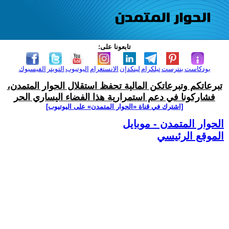
تابعونا على:
بودكاست
بنترست
تيلكرام
لينكدإن
الانستغرام
اليوتيوب
التويتر
الفيسبوك
تبرعاتكم وتبرعاتكن المالية تحفظ استقلال الحوار المتمدن،
فشاركونا في دعم استمرارية هذا الفضاء اليساري الحر
[اشترك في قناة ‫«الحوار المتمدن» على اليوتيوب]
الحوار المتمدن - موبايل
الموقع الرئيسي