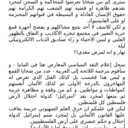
سترى كم من ضحايا تعرضوا للمحاكمة و السجن لمجرد
نقدهم ظاهرة او قضية تهم الشعب تهم الكرامة تهم
حقوق الإنسان العادلة و البسيطة في قنواتهم المحترمة
او على الفايسبوك.
و لكن للاسف لا أحد يتتبع مشاكلهم و يفضح أجهزة قمع
حرية التعبير في مجتمع تنخره الأكاذيب و النفاق بالظهور
العلني و ليس الاختباء و راء صناديق الذباب الالكترونيكي
ليلة
نهار و انه لمرض معدي!!!
سجل إعلام النقد السياسي المعارض هنا في المانيا - و
سأقوم بترجمة اللائحة إلى العربية - عدد من ضحايا القمع
و ليس هذا فحسب بل كذلك القتل الذي تعرض له
المهاجرون بالدرجة الأولى ثم كذلك الألمان أنفسهم
كمواطنات و مواطنين. و كم من وقفة و مظاهرة عربية
تم منعها لمجرد نقد "اسرائيل" كدولة احتلال لأرض
فلسطين كل فلسطين.
ليكن في علمكم ان حرق العلم الصهيوني جريمة يعاقب
عليها القانون الألماني بل لمجرد شتم إسرائيل كدولة
احتلال و حكم عنصري على أرض الفلسطينيين.
أين هي ما يسمى إذن بالديموقراطية الألمانية؟