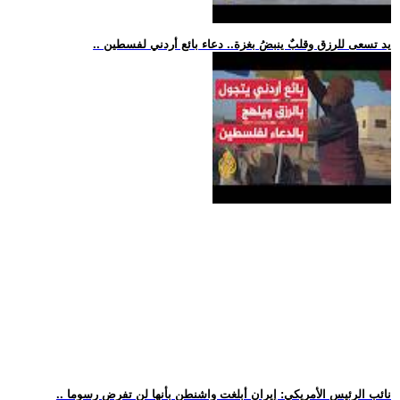
.. يد تسعى للرزق وقلبٌ ينبضُ بغزة.. دعاء بائع أردني لفسطين
.. نائب الرئيس الأمريكي: إيران أبلغت واشنطن بأنها لن تفرض رسوما