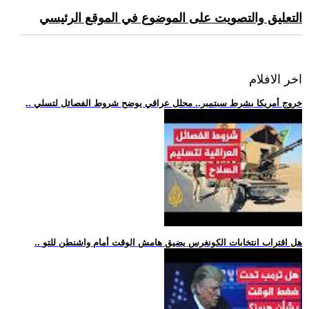
التعليق والتصويت على الموضوع في الموقع الرئيسي
اخر الافلام
.. خروج أمريكا بشرط سبتمبر.. محلل عراقي يوضح شروط الفصائل لتسلي
.. هل اقتراب انتخابات الكونغرس يضيق هامش الوقت أمام واشنطن للتو