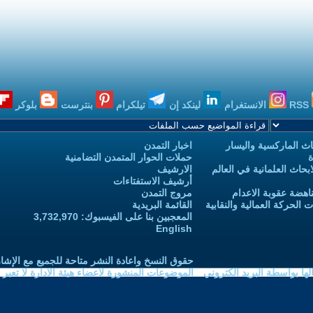
RSS
الانستغرام
لينكد إن
تيلكرام
بنترست
بلوكر
ث الماركسية واليسار
اخبار التمدن
ة
حملات الحوار المتمدن التضامنية
حاث العلمانية في العالم
الارشيف
أرشيف الاستفتاءات
اهضة عقوبة الاعدام
مروج التمدن
الحركة العمالية والنقابية
القائمة البريدية
المعجبين بنا على الفيسبوك: 3,732,970
English
حقوق النسخ واعادة النشر متاحة للجميع مع الإشا
ا بواسطة البريد الكتروني
الموضوعات المنشورة لاعضاء هيئة الادارة لا تعبر