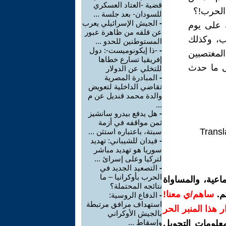
قضية -العتاد العسكري
 الحرب!؟
للسودان- بعد جلسة ...
-
الجيش الإسرائيلي يعرب
ة على يوم
عن قلقه من ظاهرة عبور
ب، وكذلك
المستوطنين للحدو ...
-
-ذا إيكونوميست-: دول
لمغتصبين
إفريقيا تسارع خطاها
لى ما حدث
للتخلي عن الدولار
-
المبادرة المصرية
تقاضي الداخلية لتعويض
والدة محمد قنديل عن م
...
-
هل يدفع بيدرو سانشيز
ثمن مواقفه في أزمة
Transl
سبتة، باعتباره استثن ...
-
فيدان للشيباني: تهديد
سوريا هو تهديد مباشر
لتركيا وعلى إسرائ ...
-
التصعيد الجديد في
الحرب بأوكرانيا – ما
اعية، والمساواة
نتائجه المحتملة؟
م.
ساهم/ي معنا!
-
الدفاع الروسية:
استهداف مرافق مرتبطة
رار هذا المنبر الحر
بالجيش الأوكراني
وإسقاط ...
معلومات التحويل