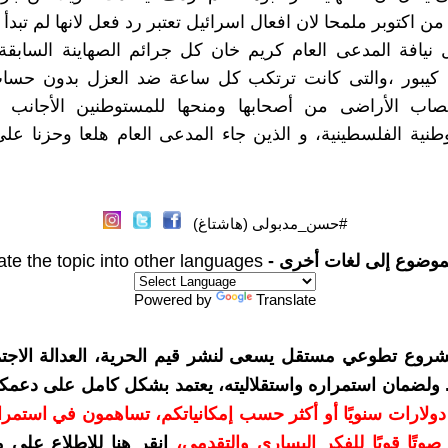
من اكتوبر ملمحا لان افعال اسرائيل تعتبر رد فعل لانها لم تبدأ
ل نيافة المدعى العام كريم خان كل جرائم الصهاينة السابق
 كيبور ،والتى كانت ترتكب كل ساعة ضد العزل بدون حسا
صاب الأراضى من أصحابها ومنحها للمستوطنين الأجانب ا
طنية الفلسطينية، و الذين جاء المدعى العام هلعا وحزنا ع
#حسن_مدبولى (هاشتاغ)
موضوع إلى لغات أخرى -
ate the topic into other languages
Powered by
Translate
شروع تطوعي مستقل يسعى لنشر قيم الحرية، العدالة الاجتم
. ولضمان استمراره واستقلاليته، يعتمد بشكل كامل على دعمك
دعمكم بمبلغ 10 دولارات سنويًا أو أكثر حسب إمكانياتكم، تساهمون في استم
وتًا قويًا للفكر اليساري والتقدمي
،
انقر هنا للاطلاع على 