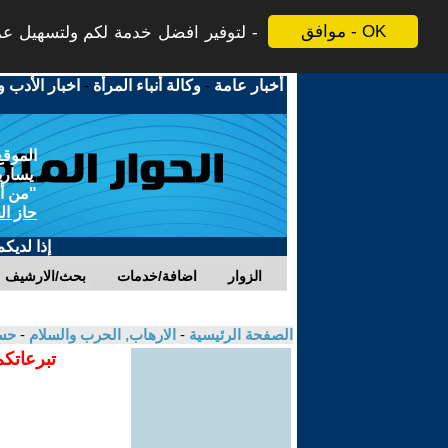
موافق - OK
لتوفير افضل خدمة لكم ولتسهيل عملي
أخبار عامة
-
وكالة أنباء المرأة
-
اخبار الأدب و
الموقع
يسارية
"من أج
حاز ال
إذا لديك
الزوار
اضافة/خدمات
بحث/الارشيف
الصفحة الرئيسية
-
الارهاب, الحرب والسلام
-
حس
تبرعاتكم