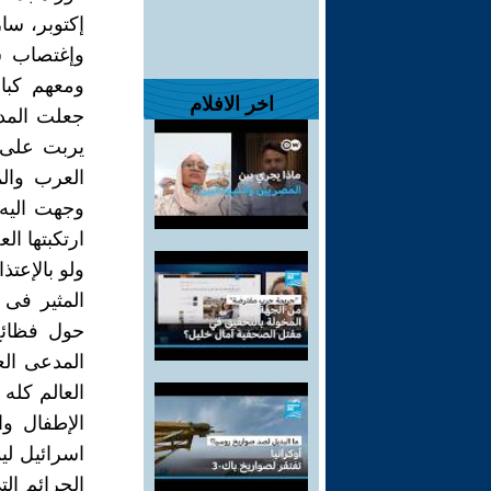
إكتوبر، سا
وإغتصاب سي
ومعهم كبار
اخر الافلام
جعلت المدع
يربت على أ
العرب وال
وجهت اليه 
ارتكبتها ال
ولو بالإعتذ
المثير فى 
المدعى الع
العالم كله 
الإطفال و
اسرائيل لي
الجرائم ال