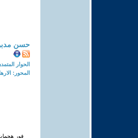
حسن مدبو
الحوار المتمدن-العدد: 7781 - 23
المحور: الاره
فور هجمات 