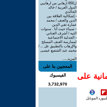
ل850 ارهابي من ارهابيي
الدول العربية / خالد
الخالدي
-
إشكالية العلاقة بين
الدين والعنف / محمد
عمارة تقي الدين
-
سيناء حيث أنا . سنوات
التيه / أشرف العناني
-
الجدلية الاجتماعية
لممارسة العنف المسلح
والإرهاب بالتطبيق عل ... /
محمد عبد الشفيع عيسى
المزيد.....
المعجبين بنا على
انية على
الفيسبوك
3,732,970
يبورد
الموبايل