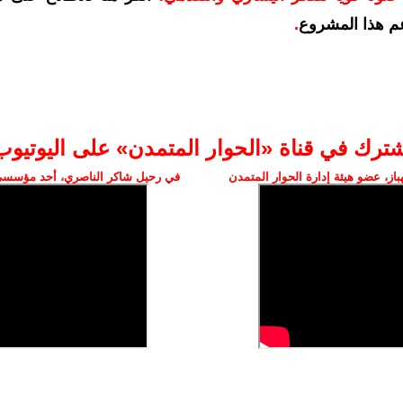
م هذا المشروع
.
شترك في قناة «الحوار المتمدن» على اليوتيوب
ز، عضو هيئة إدارة الحوار المتمدن
في رحيل شاكر الناصري، أحد مؤسسي 