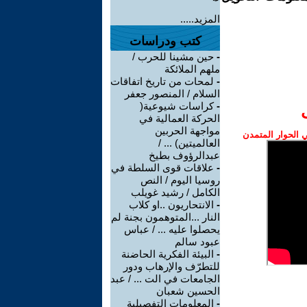
المزيد.....
كتب ودراسات
-
حين مشينا للحرب /
ملهم الملائكة
-
لمحات من تاريخ اتفاقات
السلام / المنصور جعفر
-
كراسات شيوعية(
الحركة العمالية في
مواجهة الحربين
الحوار المتمدن
العالميتين) ... /
عبدالرؤوف بطيخ
-
علاقات قوى السلطة في
روسيا اليوم / النص
الكامل / رشيد غويلب
-
الانتحاريون ..او كلاب
النار ...المتوهمون بجنة لم
يحصلوا عليه ... / عباس
عبود سالم
-
البيئة الفكرية الحاضنة
للتطرّف والإرهاب ودور
الجامعات في الت ... / عبد
الحسين شعبان
-
المعلومات التفصيلية