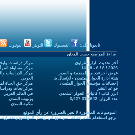
تابعونا على:
الفيسبوك
التويتر
اليوتيوب
أخر تحديث: اراز عقراوي
مركز دراسات وابحا
2026 / 8 / 6 - 14:18
مركز مساواة المرأ
عرض اخرعدد مع المقدمة و الصور
مركز الدراسات والاب
هيئة ادارة الحوار المتمدن - للإتصال بنا
العربي
إحصائيات مؤسسة الحوار المتمدن
مركز حق الحياة لمن
قواعد النشر
مركزابحاث ودراسات 
ابرز كتاب / كاتبات الحوار المتمدن
في العالم العربي
عدد الزوار: 3,427,315,642
يوتيوب التمدن
مكتبة التمدن
الموضوعات المنشورة لا تعبر بالضرورة عن رأي الموقع
نرجو استخدام نظام إضافة المواضيع في إرسال المواضيع وعدم إرساله