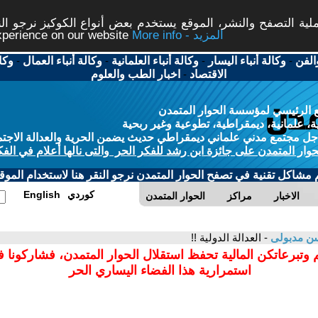
ة التصفح والنشر، الموقع يستخدم بعض أنواع الكوكيز نرجو النق
More info - المزيد
experience on our website
الفن
-
وكالة أنباء اليسار
-
وكالة أنباء العلمانية
-
وكالة أنباء العمال
-
وكا
الاقتصاد
-
اخبار الطب والعلوم
 الرئيسي لمؤسسة الحوار المتمدن
، علمانية، ديمقراطية، تطوعية وغير ربحية
ل مجتمع مدني علماني ديمقراطي حديث يضمن الحرية والعدالة الاجتم
حوار المتمدن على جائزة ابن رشد للفكر الحر والتى نالها أعلام في الفك
م مشاكل تقنية في تصفح الحوار المتمدن نرجو النقر هنا لاستخدام الموقع
كوردي
English
الاخبار
مراكز
الحوار المتمدن
ن مدبولى
- العدالة الدولية !!
 وتبرعاتكن المالية تحفظ استقلال الحوار المتمدن، فشاركونا 
استمرارية هذا الفضاء اليساري الحر