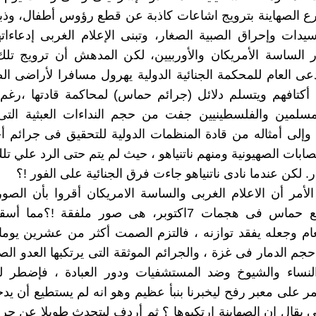
رع الصهاينة بترويج اشاعات كاذبة عن قطع رؤوس أطفال، وذ
دات وإحراق الصبية الصغار، وتبنى الإعلام الغربى إدعاءاته
 الساسة الأمريكان والأوربيين، لكن المدهش أن ترويج تلك
ى العام للمحكمة الجنائية الدولية يهرول مسافرا لأراضى ال
كتافهم ويتسلم دلائل (جرائم حماس) لمحاكمة قادتها ،رغم 
مسلمين والفلسطينيين جفت من حجم النداءات العبثية الت
وإلى أمثاله من قادة المنظمات الدولية للتحقيق فى جرائم أ
عصابات الصهيونية ومنهم ناتنياهو ، حيث لم يتم حتى الرد علي تل
ار. لكن عندما نادى ناتنياهو جاءت فرق الجنائية على الفور !؟
الأمر أن الاعلام الغربى والساسة الامريكان أقروا بأن الصو
حول فظائع حماس فى هجمات 7اكتوبر، هى صور ملفقة !؟م
ام وجعله يفقد توازنه ، فالتزم الصمت أكثر من عشرين يوم
حجم الدمار فى غزة ، والجرائم الموثقة التى يرتكبها العدو ال
النساء والشيوخ وضد المستشفيات ودور العبادة ، فإضطر ل
مر على معبر رفح ليخبرنا بنبأ عظيم وهو انه لم يستطيع أن يدخ
تى يقال ان الصهاينة ارتكبوها ؟ ثم أردف ليتحدث طويلا عن ج