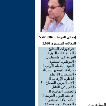
إجمالي القراءات: 5,261,004
المقالات المنشورة: 1,096
-
قراقوزات المذابح ،،
-
المنطلقات الدينية
الغربية فى فلسطين،
-
التوطين، للمليون !
-
العودة للقبلة الأولى !
-
خرافة التوطين بسيناء !!
-
الشيطان الأعظم !!
-
أباطرة الإرهاب !!
-
الإله الغربي السفاح !!؟
-
الأميركى القاتل،
والصينى الماسخ !!
-
جامعة الدول العربية !!
-
حكم الأغا الحبشي !!
-
المعركة المستنسخة!!
السابع من