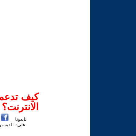
كيف تدعم-
الانترنت؟
تابعونا
على:
الفيسب