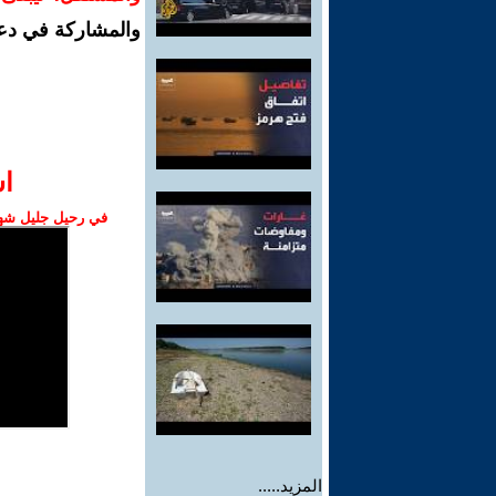
والمشاركة في دع
ا‫
في رحيل جليل شهبا
المزيد.....