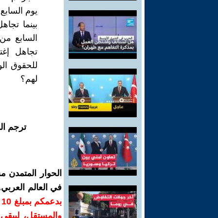
يوم السابع 
بينما تجاه
السابع من
تجاهل إغت
للحقوق الو
لهم؟
ترجم ال
الحوار المتمدن م
في العالم العربي
ب
والمستقل، ليبقى ص