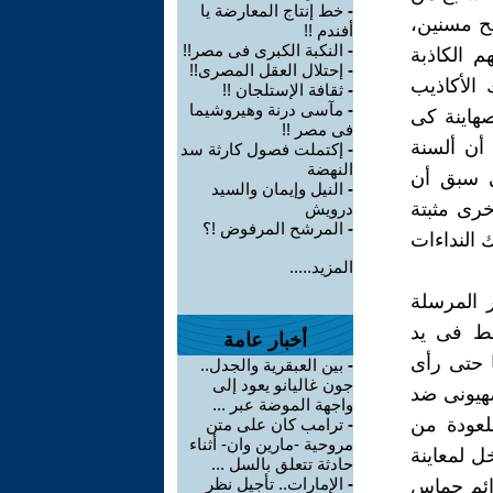
-
خط إنتاج المعارضة يا
بح مسنين،
أفندم !!
-
النكبة الكبرى فى مصر!!
م الكاذبة
-
إحتلال العقل المصرى!!
 الأكاذيب
-
ثقافة الإستلجان !!
-
مآسى درنة وهيروشيما
صهاينة كى
فى مصر !!
أن ألسنة
-
إكتملت فصول كارثة سد
النهضة
ى سبق أن
-
النيل وإيمان والسيد
خرى مثبتة
درويش
-
المرشح المرفوض !؟
ك النداءات
المزيد.....
ر المرسلة
ما أسقط فى يد
أخبار عامة
ا حتى رأى
-
بين العبقرية والجدل..
جون غاليانو يعود إلى
صهيونى ضد
واجهة الموضة عبر ...
لعودة من
-
ترامب كان على متن
مروحية -مارين وان- أثناء
ل لمعاينة
حادثة تتعلق بالسل ...
-
الإمارات.. تأجيل نظر
رائم حماس