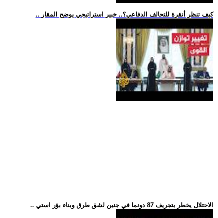
.. كيف تنظر أنقرة للتحالف الدفاعي؟.. خبير استراتيجي يوضح المقار
.. الاحتلال يخطر بتجريف 87 دونما في جنين لشق طرق وبناء بؤر استي