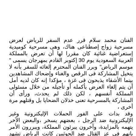
الفنان محمد سلام قرر عدم السفر للرياض لعرض
مسرحية زواج إصطناعى هناك، وهى مسرحية كوميدية
إستعراضية غنائية كان مقررا لها أن تعرض بالمملكة
العربية السعودية يوم 30 إكتوبر القادم بمهرجان يسمى "
موسم الرياض" وبرر الفنان المحترم إلغائه للسفر بأنه لا
يتخيل المشاركة فى الرقص والغناء وإضحاك المشاهدين
بينما الأشقاء يذبحون فى غزة ، مؤكدا إنه كان لديه أمل
أن يتم إلغاء العرض بأكمله أو تأجيله من خلال مسئولى
المملكة أنفسهم ، لكن ذلك لم يحدث، ورأى أن
المشاركة بالمسرحية تعنى خذلان الضحايا بل وقتلهم مرة
أخرى ،
وقد بدات على الفور الحملات الإليكترونية وغير
الإليكترونية ضد الرجل ، بعضهم يسخر ،والبعض الآخر
يتهمه بالمزايدة، وآخرون يبرئون المملكة، ويبررون الأمر
بانهم فى عز القتال ضد الحوثيين كانت الرياض تشهد