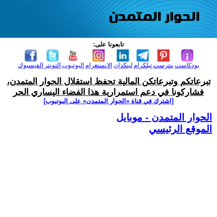
تابعونا على:
بودكاست
بنترست
تيلكرام
لينكدإن
الانستغرام
اليوتيوب
التويتر
الفيسبوك
تبرعاتكم وتبرعاتكن المالية تحفظ استقلال الحوار المتمدن،
فشاركونا في دعم استمرارية هذا الفضاء اليساري الحر
[اشترك في قناة ‫«الحوار المتمدن» على اليوتيوب]
الحوار المتمدن - موبايل
الموقع الرئيسي