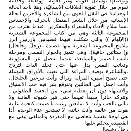
وتوصيلها بوسائل لغويّة، وغير لغويّة، ووظيفة وجدانيّة
تقوم من خلال تقوية العلاقات الإنسانيّة، وهنا نأخذ الحالة
الوجدانية في النقل اللغوي بين الشاعرة والأخرين الحالة
الإنسانية من خلال الشعر المتمثل بالحرف والإحساس
،هما سلاح الأدباء والشعراء والمفكرين ،عندما نقترب من
المجموعة الثالثة وهي من كتاب المجموعة الشعرية
((الإلهام )) والتي شكلت فيهما قصيدتين بارزتين ابرز
ملامح المجموعة الشعرية منها قصيدة –(رجلٌ وخلّخال)
و( ستأتين حافيةً). وهي تتميز بالحوار النفسي ومرحلة
تأنيب الضمير والممانعة، عندما تتنصل عن المسؤولية
وتعاتب النفس بدل عنها حتى تجلد الذات لترتاح
،والشاعرة توصف المراءة التي تعبث بالأوراق المهملة
حتى تصبح أسيرة المراية ويراك وأنت تنزعين الخلخال،
وأنت اجمل في الحالتين وتتوقع يثير فيه حب الاشتياق
والاشتهاء دون ان تعطيه شيء من الجسد الطفولي .
وتتركه حائراً مقيداً تعيساً حتى تثير شهوته القاتلة ولا
تبالي بالحب وأنت لا تمانعين رغبته بالصمت كنجمة عالية
هوت من عالمه وأنت خائنة، لا تستحق عناء الوحدة ،أذا
هي لوحة نفسية تتعاطى مع المفردة والمتلقي يبقى مع
القصيدة ليحكم عليها .
رجلٌ وخلّخال