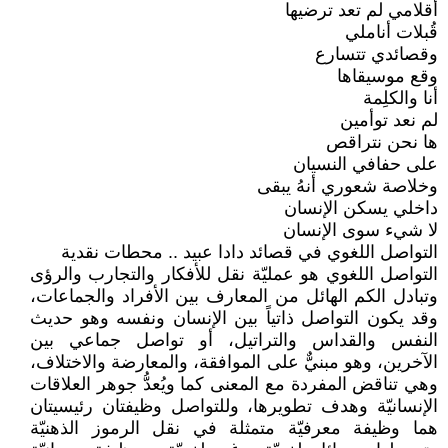
أقلامي لم تعد ترضيها
قُبلات أناملي
وقصائدي تتسارع
وقع موسيقاها
أنا والكلِمة
لم نعد توأمين
ها نحن نتراقص
على حفافي النسيان
وخلاصة شعوري أنهُ يبقى
داخلي يسكن الإنسان
لا شيء سوى الإنسان
التواصل اللغوي في قصائد دادا عبيد .. محطات نقدية
التواصل اللغوي هو عمليّة نقل للأفكار والتجارب والرؤى
وتبادل الكم الهائل من المعارف بين الأفراد والجماعات،
وقد يكون التواصل ذاتياً بين الإنسان ونفسه وهو حديث
النفس والقداس والتراتيل، أو تواصل جماعي بين
الآخرين، وهو مبنيٌّ على الموافقة، والمعارضة والاختلاف،
وهي تناقض المفردة مع المعنى كما ويُعدُّ جوهر العلاقات
الإنسانيّة وهدف تطويرها، وللتواصل وظيفتان رئيسيتان
هما وظيفة معرفيّة متمثلة في نقل الرموز الذهنيّة