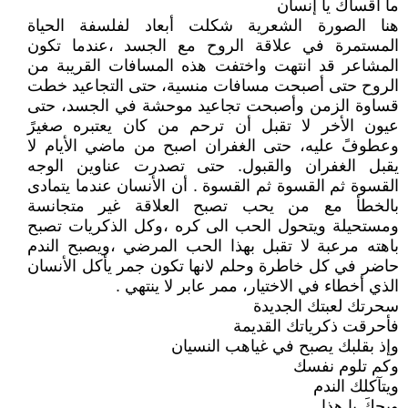
ما أقساك يا إنسان
هنا الصورة الشعرية شكلت أبعاد لفلسفة الحياة
المستمرة في علاقة الروح مع الجسد ،عندما تكون
المشاعر قد انتهت واختفت هذه المسافات القريبة من
الروح حتى أصبحت مسافات منسية، حتى التجاعيد خطت
قساوة الزمن وأصبحت تجاعيد موحشة في الجسد، حتى
عيون الأخر لا تقبل أن ترحم من كان يعتبره صغيرً
وعطوفً عليه، حتى الغفران اصبح من ماضي الأيام لا
يقبل الغفران والقبول. حتى تصدرت عناوين الوجه
القسوة ثم القسوة ثم القسوة . أن الأنسان عندما يتمادى
بالخطأ مع من يحب تصبح العلاقة غير متجانسة
ومستحيلة ويتحول الحب الى كره ،وكل الذكريات تصبح
باهته مرعبة لا تقبل بهذا الحب المرضي ،ويصبح الندم
حاضر في كل خاطرة وحلم لانها تكون جمر يأكل الأنسان
الذي أخطاء في الاختيار، ممر عابر لا ينتهي .
سحرتك لعبتك الجديدة
فأحرقت ذكرياتك القديمة
وإذ بقلبك يصبح في غياهب النسيان
وكم تلوم نفسك
ويتآكلك الندم
ويحكَ يا هذا