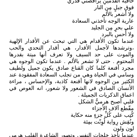
حافية القدمينِ يراقصني قدري
فوق جبلٍ مِن النار
ولا أشعر بالألم
عارية الوجه تأخذني السعادة
على بحرٍ مِن الجليد
ولا أُحس بالبرد
عندما تكون الأقدام هي التي تبحث عن الأقدار الإلهية
،وترشدها لأجمل الأقدار، هي أقدار التحدي والحب
والموت على حد السيف ولا تعرف أنها ميتة بقدرها
المحتوم . حتى لا تشعر بالألم . عندما تكون الوجوه هي
مجرد أقنعة كلما كان القناع صادق يكون جميل ولطيف
وسامي في الحياة وهي من تجلب السعادة المفقودة عند
الكثير من الوجوه لانها أقنعة كاذبة، والإحساس ، مراءة
الأنسان الصادق في الشعور ولا شعور، انه الغوص في
اعماق الذكريات الجميلة .
قلبي أصبح هرميُّ الشكل
مقّطع آلاف الأجزاء
كُتِب على كُلِّ جزءٍ منه حكاية
ونُقِش رِواية لُوِنّت بمِئة
لون ولون
عندما نأخذ خلجات النفس وتصور الشاعرة القلب هرمي