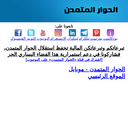
تابعونا على:
بودكاست
بنترست
تيلكرام
لينكدإن
الانستغرام
اليوتيوب
التويتر
الفيسبوك
تبرعاتكم وتبرعاتكن المالية تحفظ استقلال الحوار المتمدن،
فشاركونا في دعم استمرارية هذا الفضاء اليساري الحر
[اشترك في قناة ‫«الحوار المتمدن» على اليوتيوب]
الحوار المتمدن - موبايل
الموقع الرئيسي