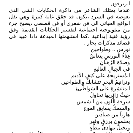
الزيزفون .
عندما يمتلك الشاعر من ذاكرة الحكايات الشي الذي
يعوضه في السرد ،يكون قد حقق غاية كبيرة وهي نقل
الواقع الحياتي الى فن شعري أو فن قصصي ،يصبح جزء
من ميثولوجيه اجتماعية لتفسير الحكايات القديمة وفق
رؤية فنية إبداعية ،كما استلهمتها المبدعة دادا عبيد في
قصائد مذكرات بحار .
نورس .. وطواحين
غِناءُ النورسِ يتعانقُ
وصلاة الرُهبانِ
في الجِبالِ العاليةِ
المُستريحةِ على كتِفِ الأديم
وترانيمُ البحرِ تتشابكُ والطواحين
المنتشِرةِ على الشواطّىءِ
حيثُ زائِريها تحاولُ
سرِقةِ الّلونِ من الشمس
والسمكُ يسابِق الموج
هارِباً من صيادين
يحلمون برزقٍ وفير
ونخيلٌ يتهادى ببطّءٍ