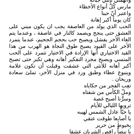
واتهمني بإنني جبانة
مارس كُلّ أنواع الأخطاء
واعتبر أنّ حبنا
كان يوماً أكبر إهانة
الحب الذي يولد من العاصفة يجب ان يكون مبني على
العشق حتى ينجح ويصمد كالنار في عاصفة ، وعندما يتم
الغاء الأخر يفشل ويصبح حب بحجم الجحيم، عندما يتمرد
الأخر على القيود يصبح طوق النجاة هو الهرب من هذا
القيد الاختياري أنها الإرادة في الاختيار تتمرد على الحب
المنسي ويصبح مجرد التفكير أهانه وهي تكبر حتى تصبح
أكبر أهانه للأنثى التي عشقت وقبلت أن تكون علامة
وينبوع عطاء وطبق ورد في منزل الأخر، تملئ سعادة
وريحان .
تعِب الفجر من حكاياه
وملّ الكأس من شفتاه
وسرُّنا أصبح غصة
ترويها الليالي للأيام
يا حبّاً عادل الشمس لهيبه
يا أصابِعا طوقت عنقي
بِخيوطٍ من حرير
يا نبضاً راقص الشريان عشقا