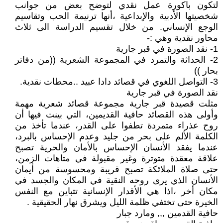
لتكون باكورة عمل نقدي لتوضح بعض من جوانب
شخصيتها الأدبية والإبداعية ،أنها ترنيمة الحب وتقاسيم
الوجع الإنساني. من خلال تقسيم الدراسة الى ثلاث
محاور نقدية وهي :-
1- نقد الصورة في قبر جارية
2- الحداثة والتمرد في المجموعة الشعرية ((من دفاتر
بحار ))
3- التواصل اللغوي في قصائد دادا عبيد ..محطات نقدية.
نقد الصورة في قبر جارية
مثلت قصيدة قبر جارية مجموعة قصائد شعرية مهمة
وأولى هذه القصائد حافية القديمين، التي بينت فيها أن
روح عذراء متمردة تطفوا على القدر، عندما تأخذ من
الكلمة الألم على بحر من جليد وعدم الإحساس بالبرد،
عندما يفقد الأنسان الإحساس بالأمان والحرية تصبح
علاقة معقدة متوترة وغير مقبولة في متاهات الزمن،
حتى صلاة الملائكة تصبح قريبة ومحسوسة من أيمان
الأنسان الذي يرى روحه النقية في المكان والجسد في
مكان أخر ،اذا هي الأقدار الإنسانية تتباين مع النفس
الخيرة حتى تختفي ظلمة الليل ويشرق نهار الحقيقية .
حافية القدمين ,,, ومارد جبار