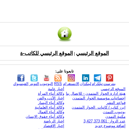
الموقع الرئيسي
الموقع الرئيسي للكاتب-ة
|
تابعونا على:
بنترست
تيلكرام
لينكدإن
الانستغرام
RSS
اليوتيوب
التويتر
الفيسبوك
الموقع الرئيسي
أخبار عامة
هيئة ادارة الحوار المتمدن - للإتصال بنا
وكالة أنباء المرأة
إحصائيات مؤسسة الحوار المتمدن
اخبار الأدب والفن
قواعد النشر
وكالة أنباء اليسار
ابرز كتاب / كاتبات الحوار المتمدن
وكالة أنباء العلمانية
يوتيوب التمدن
وكالة أنباء العمال
مكتبة التمدن
وكالة أنباء حقوق الإنسان
عدد الزوار: 3,427,373,061
اخبار الرياضة
اضافة موضوع جديد
اخبار الاقتصاد