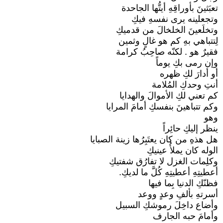
تعبَثينَ بأوراقِهِ أيتُّها الجاحدة
وتجعلينه يرى نفسهِ فيكِ
وتخلَعينَ الخلخالَ من قدميكِ
لِتتباهي بهِ كم هو غالٍ وثمين
فقيرٌ هو . لكنّه صاحِبُ كرامة
وإن رمى بكِ يوماً
أو أدارَ لكِ ظهره
أنتِ وحدكِ المُلامة
كم تعني لكِ الأموالَ والهدايا
وكم تتباهينَ بنفسكِ أمامَ المرايا
وهو
ينظر إليكِ حائِراً
هل هذهِ من كان يعتَبِرُها زينة الصبايا
الوله كان يملأُ عينيكِ
وكلِمات الغزل لا تفارُق شفتيكِ
أعطيتِهِ أعطيتِهِ كُلَّ ما لديكِ.
فظنّكِ الدنيا بِما فيها
أسرتهِ بألفِ وعدٍ ووعد
وأضاع داخِلَ رموشكِ السبيل
وأمامَ حبه الجارف