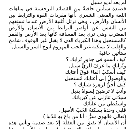
لم يعد لديهِ سبيل
قصيدة ستأتين حافيةً من القصائد النرجسية في متاهات
اللغة والمعنى الشعري ،أنها مفردات القوة والترابط بين
الأنسان والأرض ، وهي ترتل أغنية الأرض عندما تستفهم
من النفس عن أواصر الترابط بين الأنسان والأرض
المغترب وهي ترى بعد المسافة كأنها بعد الأرض والقمر
كالمستحيل وهذا الكبرياء الذي لا يقبل غير الوقوف شامخ
والقلب لا يسكنه غير الحب المهزوم لبوح السر والسبيل .
ستأتين حافيةً
كيف أسمو في جذورِ تُرابك ؟
وتُرابكِ ما عرفَ للريِّ سبيل
كيف أسكبُ الماءَ فوقَ أعتابك
والوصولُ إلى أعتابكِ مُستحيل
كيف أحنُّ لزهرةِ شبابِك ؟
وأنتِ لا ترضينَ لِسواهُ بديل
سيدّتي تنازلي عن كبريائك
واسقُطي من عليائِك
قلبي وحدهُ يسكنهُ الحُبّ الأصيل.
(تعالي فالهوى سرٌّ - أنا من باحَ بهِ للدّنيا )
أن الأنسان لا يفيق من الغفلة إلا بعد صدمة وتأتي هذه