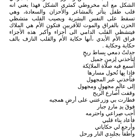
الشكل مع أنه مخروطي كمثري الشكل فهذا يعني انه
قلب طفل يتأثر بالمشاعر والأحزان والسعادة، وهي
تسقط على النفس البشرية ويصيب القلب متشظي
الحزن بالفراق والموت للأقربين فتكون الأم هي الملاك
فيتشظى القلب الدامي الى أجزاء وأكبر هذه الأجزاء
فراق الأم الأبدي ،أنها حكاية الأم والقلب النازف بالف
حكاية وحكاية .
جدلتُ دمعي بِساط ريحٍ
لِتأخذني لِزمنٍ جميل
أسمع فيه صلاة الملائِكة
فإِذا بِها تُحول مسارها
فتأخذني عبر المجهول
إلى عالَمٍ مجهولٍ ومجهول
وقفت أصارع الريح
فطارت بي وزرعتني على أرضٍ همجيه
فوقَ يدِ ماردٍ جبار
أَحب صِراعي واحترمه
فأعاد بِناء قلبي
وأرجع لي حكاياتي
وأطفأ بجليدي النار ورحل