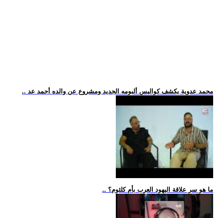
.. محمد عدوية يكشف كواليس ألبومه الجديد ومشروع عن والده أحمد عد
.. ما هو سر علاقة اليهود العرب بأم كلثوم؟