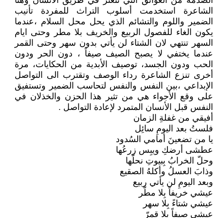
الصدمة من العوائق التي تتعثر في طريق الأنسان وهنا
الشاعرة استخدمت أسلوب التراث للمفردة تأنيب
الضمير واللوم والتشائم الذي يحل محل السلام ،عندما
يكون الغاء للفصول الربيع والخريف بلا مطر وحتى ايام
السهر تنتهي لان الشتاء لن يأتي بدون سهر وحتى القمر
عندما يختفي لا يصبح الصيف صيفاً ، دون الحر ودون
الحب ودون الجسد، توصيف الأبدية من الحكايات، مرة
أخرى تنزع الشاعرة رداء الوصف وتقترب الى التواصل
الإبداعي ،بين النفس والنفس لتحاسب الضمير وتستفيق
على وقع الأجواء هي من تثير هذا الحزن والخذلان في
النفس قبل الأنسان المتمرد لإعادة التواصل .
أفيقي من غفلةِ الزمان
فلستُ بعد اليومِ سائِل
يا من تضعينَ أمامي السُدود
عطشى أرضكِ ويبِس زرعُها
وحلّ الخرابُ بِبيوتِ نحلّها
وذابَ العسلُ وأكلهُ الصقيع
وبعد اليومِ لن يأتي ربيع
عيشي خريفاً بِلا مطّر
عيشي شتاءً بِلا سهر
عيشي صيفاً بِلا قمرّ