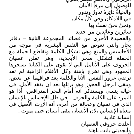
للوصولِ إلى مرفأِ الأمان
والحياةُ دائِرةً تدورُ وتدور
في اللامكان وفي كُلِّ مكان
ونحنُ نحنُ نعبثُ بِها
سائِرينَ وعائِدين من جديد
والقصيدة الأخرى من قصائد المجموعة الثانية – دفاتر
بحار والتي تغوص مع النفس البشرية في موجة من
الأحاسيس والمنع وهي تشكل الكلمة وتقاطع الجملة مع
الجملة لتشكل سحر الأبجدية، وهي تعلن عصيان
الحروف على الأنامل التي لا تقوى على الكتابة بسحرها
المعهود وهي تخرج باهتة وكل الأقلام الزاهية لم تعد
ترضي غرور النفس. الأنا والكلمة بعد فراقهما عن بعض،
ويبقى الرجل العجوز وهو يرتلها بعد ان يفقد الأمل، في
خياله ينسى ويستذكر انه أمام البحر المتراقص، أذا هو
التمرد على الكلمة والحرف ، في ظل الإحساس بالإنسان
الذي في نسيان وعجالة من أمره، أنه الإرث الأصيل في
معناه الإنساني ،لان الأنسان يبقى أنسان حتى يموت .
إنسانة عادية
أعلنت حروفي العصيان
وأبجديتي باتت باهِتة