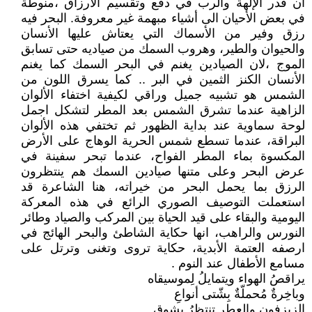
ان قدر الإلهة والرب في دفع وتقسيم الأرزاق ،منوطة
في بعض الأحيان الى أشياء مبهمة غير معروفة. البحر فيه
رزق وفير من الأسماك التي يعتاش عليها الأنسان
والحيوان والطير، وهروب السمك من صياديه حتى تسابق
الموج ،لان الصيادين يغنم في البحر السمك كما يغنم
الأنسان الكنز الثمين في البر .. كما يسرق اللون من
الشمس هو تشبيه جميل وراقي لكيفية اختفاء الألوان
الزاهية عندما تشرق الشمس بعد المطر لتشكل اجمل
لوحة سماوية عند بداية الظهور ثم تختفي هذه الألوان
البراقة، عندما تسطع شمس الحرية الوهاج على الأرض
المكسوة بماء المطر الفواح، عندما تبحر سفينة في
عرض البحر وعلى متنها صيادين السمك هم ينتظرون
الرزق بما يحمل البحر من خيراته، هنا الشاعرة قد
استعملت التوصيف الصوري الرائع في هذه المعركة
اليومية والبقاء على قيد الحياة بين المركب والصياد وطائر
النورس والراهب، انها حكاية الشاطئ والبحر الهائج في
ارصفه العتمة الأبدية، حكاية تروى وتغنى وترتل على
مسامع الأطفال عند النوم .
يراقصُ الهواء ويتمايلُ لِموسيقاه
وباخِرةٌ مُحملّةٌ بِشّتى أنواعِ
الزيزفونِ والعطرِ تنتظرُ بشوقٍ