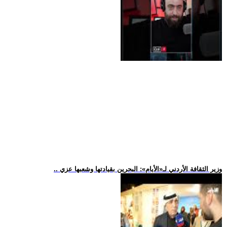
.. وزير الثقافة الأردني لـ«الأيام»: البحرين بقيادتها وشعبها عزي