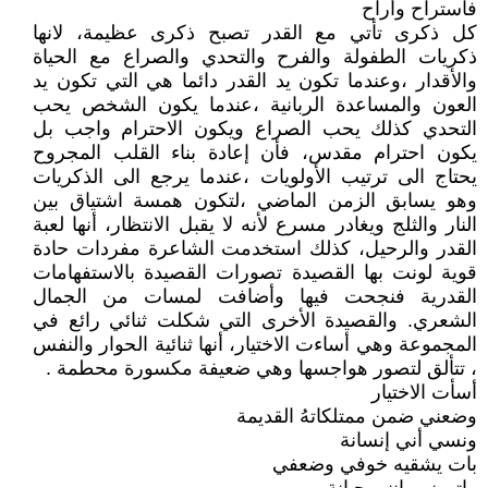
فاستراح وأراح
كل ذكرى تأتي مع القدر تصبح ذكرى عظيمة، لانها
ذكريات الطفولة والفرح والتحدي والصراع مع الحياة
والأقدار ،وعندما تكون يد القدر دائما هي التي تكون يد
العون والمساعدة الربانية ،عندما يكون الشخص يحب
التحدي كذلك يحب الصراع ويكون الاحترام واجب بل
يكون احترام مقدس، فأن إعادة بناء القلب المجروح
يحتاج الى ترتيب الأولويات ،عندما يرجع الى الذكريات
وهو يسابق الزمن الماضي ،لتكون همسة اشتياق بين
النار والثلج ويغادر مسرع لأنه لا يقبل الانتظار، أنها لعبة
القدر والرحيل، كذلك استخدمت الشاعرة مفردات حادة
قوية لونت بها القصيدة تصورات القصيدة بالاستفهامات
القدرية فنجحت فيها وأضافت لمسات من الجمال
الشعري. والقصيدة الأخرى التي شكلت ثنائي رائع في
المجموعة وهي أساءت الاختيار، أنها ثنائية الحوار والنفس
، تتألق لتصور هواجسها وهي ضعيفة مكسورة محطمة .
أسأت الاختيار
وضعني ضمن ممتلكاتهُ القديمة
ونسي أني إنسانة
بات يشقيه خوفي وضعفي