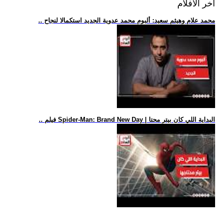
اخر الافلام
.. محمد علام وهيثم سعيد: ألبوم محمد عدوية الجديد استكمالا لنجاح
.. فيلم Spider-Man: Brand New Day | البداية اللي كان بيتر محتا