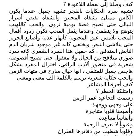
كيف وصلنا إلى نقطة اللاعودة ؟
تشبيه سرد الحكايات بالفجر تشبيه جميل عندما يكون
الكأس ممتلئ بشفاه المحبين والشفاه تفيض أسرار
الليالي حتى تصبح قصة يومية تروى، والحب كاللهيب
يتوهج ولا ينطفئ وعندما يثمل المحب تكون ردود أفعال
المحب تلامس عنق المحبوبة كأنهار عذبة وأصابع الحرير
حتى يتلاشى النبض ويختفي كانه غير موجود شريان الدم
النابض المتدفق . كم جميل هذا السرد الشعري كانه سرد
صوري متلاقح بين الخيال ولا معقول حتى تصبح أقصوصة
شعرية في منظور ألادب الراقي، اختزال المفرد يشكل
هاجس جميل للمتلقي ، انها خيال سارح في متهات الزمن
والحب حكاية شعرية ترسم بالكلمة الف معنى ومعنى
كيف أحرقنا المشاعر
وامتلكنا الخطر ؟
رسمت التجاعيد عمر الزمن
على وجهي ووجهك
وأصبحنا قلوباً متناحِرة
وأنفاساً متباعِدة
وعيوناً لا تعرف الرحمة
وقلوباً شطبت من دفاترها الغفران