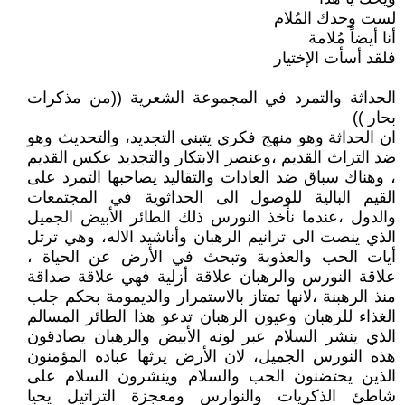
لست وحدك المُلام
أنا أيضاً مُلامة
فلقد أسأت الإختيار
الحداثة والتمرد في المجموعة الشعرية ((من مذكرات
بحار ))
ان الحداثة وهو منهج فكري يتبنى التجديد، والتحديث وهو
ضد التراث القديم ،وعنصر الابتكار والتجديد عكس القديم
، وهناك سباق ضد العادات والتقاليد يصاحبها التمرد على
القيم البالية للوصول الى الحداثوية في المجتمعات
والدول ،عندما نأخذ النورس ذلك الطائر الأبيض الجميل
الذي ينصت الى ترانيم الرهبان وأناشيد الاله، وهي ترتل
أيات الحب والعذوبة وتبحث في الأرض عن الحياة ،
علاقة النورس والرهبان علاقة أزلية فهي علاقة صداقة
منذ الرهبنة ،لانها تمتاز بالاستمرار والديمومة بحكم جلب
الغذاء للرهبان وعيون الرهبان تدعو هذا الطائر المسالم
الذي ينشر السلام عبر لونه الأبيض والرهبان يصادقون
هذه النورس الجميل، لان الأرض يرثها عباده المؤمنون
الذين يحتضنون الحب والسلام وينشرون السلام على
شاطئ الذكريات والنوارس ومعجزة التراتيل يحيا