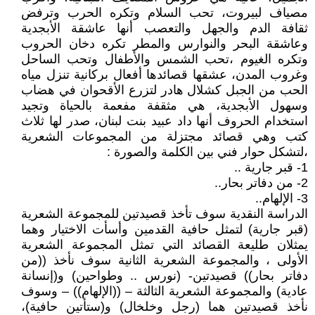
مصياف لبيروت، تحب السلام وتكره الحرب وترفض
ثقافة الدم والجهل والتعصب أنها عاشقة الأبجدية
وعاشقة البحر والنوارس والمطر تكره دخان الحروب
وتكره الغيوم ،تحب الشمس والأطفال وتحب الساحل
وغروب المدن، عشقها قصائدها أفعال بركانية تنزل مياه
الحب من الجبل كشلال هادر لتزرع الأقحوان في هضاب
وسهول الأبجدية، هي مثقفة مفعمة بالحياة وتجيد
استخدام الحروف أنها داد عبيد بنت لبنان، صدر لها ثلاث
كتب وهي قصائد مجتزلة من المجموعات الشعرية
،لتشكل حوار فني بين الكلمة والصورة :
1- قبر جارية ..
2- من دفاتر بحار..
3- الإلهام..
الدراسة النقدية سوف تأخذ قصيدتين للمجموعة الشعرية
(قبر جارية) لتمثل حافية القدمين وأسأت الاختيار وهما
يمثلان طليعة القصائد التي تمثل المجموعة الشعرية
الأولى ، والمجموعة الشعرية الثانية سوف نأخذ ((من
دفاتر بحار)) قصيدتين- (نورس .. وطواحين) و(إنسانة
عادية) والمجموعة الشعرية الثالثة – ((الإلهام)) – وسوف
نأخذ قصيدتين هما (رجل وخلخال) و(ستأتين حافية)،