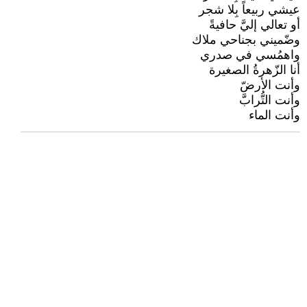
عيشي ربيعاً بِلا شجر
أو تعالي إليَّ حافيةً
وضّميني بجناحي ملاك
واهمُسي في صدري
أنا الزّهرةُ الصغيرة
وأنت الأرضّ
وأنت التُّرابَّ
وأنت الماء