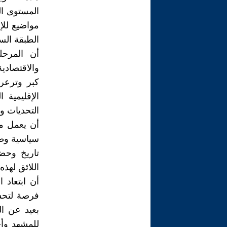
المستوى ال
مواضيع للإ
الطبقة السي
أن المرحل
والاقتصادي
كبر وترعر
الإقليمية
التحديات و
أن يعمل م
سياسية وطن
تاريخ وحض
اللائق لهذه
أن ابتعاد
فرصة لتحسي
بعيد عن ال
للمشهد وأ