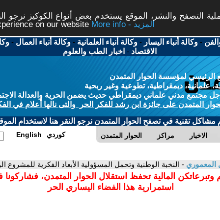
ة التصفح والنشر، الموقع يستخدم بعض أنواع الكوكيز نرجو النق
More info - المزيد
experience on our website
الفن
-
وكالة أنباء اليسار
-
وكالة أنباء العلمانية
-
وكالة أنباء العمال
-
وكا
الاقتصاد
-
اخبار الطب والعلوم
 الرئيسي لمؤسسة الحوار المتمدن
، علمانية، ديمقراطية، تطوعية وغير ربحية
ل مجتمع مدني علماني ديمقراطي حديث يضمن الحرية والعدالة الاجتم
حوار المتمدن على جائزة ابن رشد للفكر الحر والتى نالها أعلام في الفك
م مشاكل تقنية في تصفح الحوار المتمدن نرجو النقر هنا لاستخدام الموقع
كوردي
English
الاخبار
مراكز
الحوار المتمدن
 المعموري
- النخبة الوطنية وتحمل المسؤولية الأبعاد الفكرية للمشروع ا
 وتبرعاتكن المالية تحفظ استقلال الحوار المتمدن، فشاركونا 
استمرارية هذا الفضاء اليساري الحر