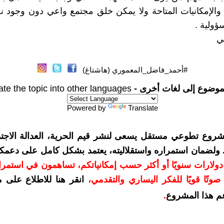
الإمكانيات المتاحة ولا يمكن خلق مجتمع واعي دون وجود ن
ؤولية .
ي
#أحمد_فاضل_المعموري (هاشتاغ)
موضوع إلى لغات أخرى -
ate the topic into other languages
Powered by
Translate
شروع تطوعي مستقل يسعى لنشر قيم الحرية، العدالة الاجتم
. ولضمان استمراره واستقلاليته، يعتمد بشكل كامل على دعمك
دعمكم بمبلغ 10 دولارات سنويًا أو أكثر حسب إمكانياتكم، تساهمون في استم
وتًا قويًا للفكر اليساري والتقدمي
،
انقر هنا للاطلاع على 
م هذا المشروع
.