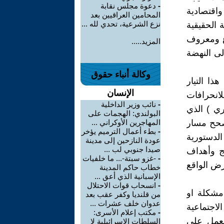
-
دعوة مجلس نقابة
واقتصادية
المحامين العراقيين بعد
نزع الشرعية، تحدي لله ...
ة الحقيقية
ع ومعروف
المزيد.....
لى النهضة
وكالة أنباء حقوق
ا التيار
الإنسان
لانحرافات
-
نائب وزير الداخلية
ري ) الذي
البولندي: الهجمات على
تصحح مسار
المهاجرين الأوكراني ...
-
بطء أعمال الترميم يؤخر
لدستورية
عودة النازحين إلى مدينة
صيدا جنوبي لب ...
مج وأهداف
-
-غزو سبتة-... ما خلفيات
رض الواقع
خطاب حاكم المدينة
الإسبانية الذي أعق ...
-
انسحاب قوات الاحتلال
 مشكلة او
من قلنديا وكفر عقب بعد
عدوان خلف عشرات ...
لاجتماعية
-
مكتب إعلام الأسرى:
لعمل على
السلطات الإسرائيلية لا