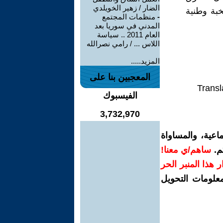
الضار / زهير الخويلدي
خبة وطنية
-
منظمات المجتمع
المدني في سوريا بعد
العام 2011 .. سياسة
اللاس ... / رامي نصرالله
المزيد.....
المعجبين بنا على
Transl
الفيسبوك
3,732,970
اعية، والمساواة
م.
ساهم/ي معنا!
رار هذا المنبر الحر
معلومات التحويل