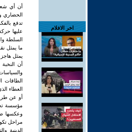
أن أي شعب
الحضاري وا
تدفع بالفك
اخر الافلام
عليها حركة 
السلطة وال
ما يمثل نق
يمثل هاجز 
أن النخبة 
والسياسات 
الطاقات ا
العطاء الذ
أو عن طريق
مؤسسة تحت
وعكسها ضم
مراحل تكوين
الدينية وا