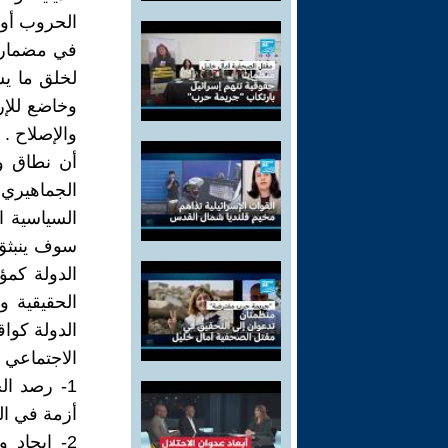
الحروب أو 
في مضمار ال
لخلق ما ي
وخاضع للإرا
والإصلاح .
أن نطاق و
الجماهيري 
السياسية ا
سوف ينبثق 
الدولة كم
الحقيقية و
الدولة كوا
الاجتماعي 
1- رصد ال
أزمة في ال
2- إيجاد