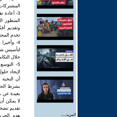
المشتركات ا
3- أعادة 
المنظور ا
وتقديم أفك
تخدم المجت
4- وأخيرا
لتأسيس شر
خلال التكا
5- التوسع
لإيجاد حلول
أن النخبة 
بشرط الحاج
بعيدة عن 
لا يمكن أن 
تقديم تضحي
المزيد.....
هذه الحري