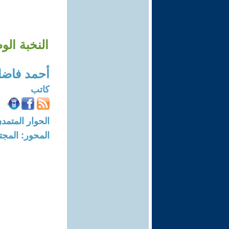
النخبة الو
أحمد فاضل
كاتب
الحوار المتمدن-العدد: 7708 - 23
المحور: المجت