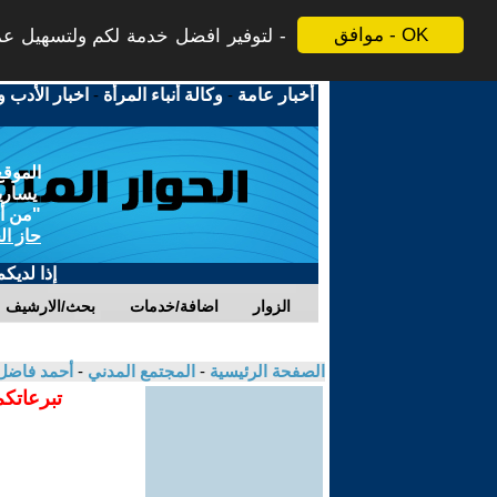
موافق - OK
لتوفير افضل خدمة لكم ولتسهيل عملي
أخبار عامة
-
وكالة أنباء المرأة
-
اخبار الأدب و
الموقع
يسارية
"من أج
حاز ال
إذا لديك
الزوار
اضافة/خدمات
بحث/الارشيف
الصفحة الرئيسية
-
المجتمع المدني
-
أحمد فاضل
تبرعاتكم