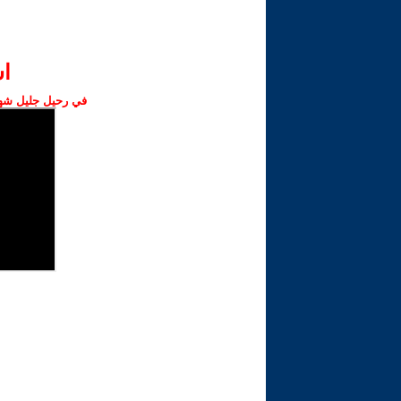
ا‫
في رحيل جليل شهبا