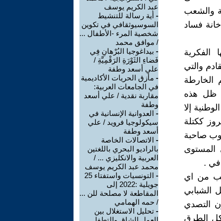
عبد الكريم يوسف
لة والشعب
-
أية رسالة للتنشيط
خانة فساد
السوسيوثقافي في تكوين
شخصية المرء -الأطفال ...
/ موافق محمد
-
بيداغوجيا البُرْهانِ فِي
 الفكرية
فَضاءِ الثَوْرَةِ الرَقْمِيَّةِ /
ادم والتي
علي أسعد وطفة
-
مأزق الحريات الأكاديمية
 الخارطة
في الجامعات العربية:
ي ظل هذه
مقاربة نقدية / علي أسعد
وطفة
وطنية إلا
-
العدوانية الإنسانية في
وز ككتلة
سيكولوجيا فرويد / علي
أسعد وطفة
عوب صاحبة
-
الاتصالات الخاصة
 المستوى
بالراديو البحري باللغتين
العربية والانكليزي ... /
في .
محمد عبد الكريم يوسف
-
التونسيات واستفتاء 25
عب من اي
جويلية :2022 إلى
ل الشبابي
المقاطعة لا مصلحة للن ...
/ حمه الهمامي
ن التصدي
-
تحليل الاستغلال بين
كل الطرق
العمل الشاق والتطفل