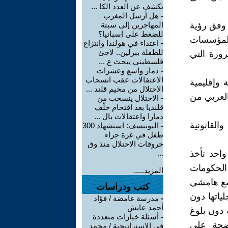
تكشف عن العدد الكا ...
-
هل أرسل المغرب
 وفق رؤية
المهاجرين إلى سبتة
للضغط على إسبانيا؟
المؤسسات
-
اعتداء في هولندا وانتزاع
للطفلة ببرلين.. لاجئ
ورة التي
فلسطيني يبحث ع ...
-
دمار واسع وعشرات
الاعتقالات عقب انسحاب
 وإقليمية
الاحتلال من مخيم قلند ...
لعربي من
-
الاحتلال ينسحب من
قلنديا بعد اقتحام خلّف
دمارا واعتقالات بال ...
القانونية
-
اليونيسف: استشهاد 300
طفل في غزة جراء
خروقات الاحتلال منذ وق
احد تأخذ
...
 الحكومات
المزيد.....
مع هامشي
كتب ودراسات
ياتها دون
-
مدرسة غامضة / فؤاد
أحمد عايش
 دون بلوغ
-
أسئلة خيارات متعددة
اضحة على
في الاستراتيجية / محمد