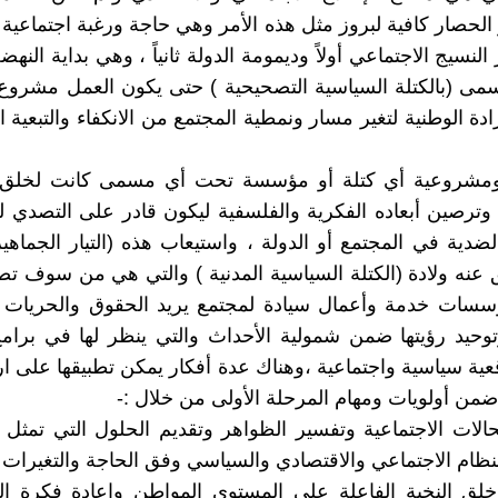
الحصار كافية لبروز مثل هذه الأمر وهي حاجة ورغبة اجتماعية 
نسيج الاجتماعي أولاً وديمومة الدولة ثانياً ، وهي بداية النهض
سمى (بالكتلة السياسية التصحيحية ) حتى يكون العمل مشرو
دة الوطنية لتغير مسار ونمطية المجتمع من الانكفاء والتبعية ا
مشروعية أي كتلة أو مؤسسة تحت أي مسمى كانت لخلق هذ
وترصين أبعاده الفكرية والفلسفية ليكون قادر على التصدي ل
لضدية في المجتمع أو الدولة ، واستيعاب هذه (التيار الجماهي
عنه ولادة (الكتلة السياسية المدنية ) والتي هي من سوف 
ؤسسات خدمة وأعمال سيادة لمجتمع يريد الحقوق والحريات ا
توحيد رؤيتها ضمن شمولية الأحداث والتي ينظر لها في برا
قعية سياسية واجتماعية ،وهناك عدة أفكار يمكن تطبيقها على ا
ضمن أولويات ومهام المرحلة الأولى من خلال :-
حالات الاجتماعية وتفسير الظواهر وتقديم الحلول التي تمثل
نظام الاجتماعي والاقتصادي والسياسي وفق الحاجة والتغيرات ا
 وخلق النخبة الفاعلة على المستوى المواطن وإعادة فكرة ا