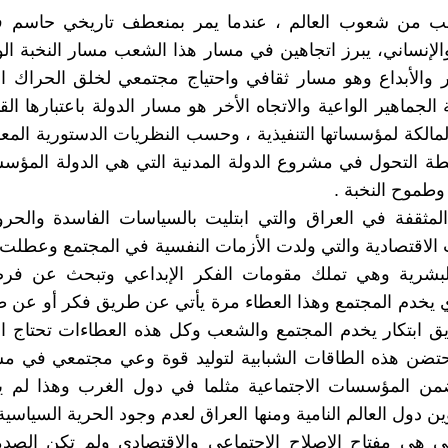
 من شعوب العالم ، عندما يمر بمنعطف تاريخي حاسم 
لإنساني، يبرز اتجاهين في مسار هذا الشعب مسار النخبة الو
ر والأبداع وهو مسار ثقافي واحتياج مجتمعي لخلق الحراك 
الجماهير الواعية والاتجاه الأخر هو مسار الدولة باعتبارها ال
مالكة لمؤسساتها التنفيذية ، وحسب النظريات الدستورية المع
طة التحول في مشروع الدولة المدنية التي هي الدولة المؤسس
وطموح النخبة .
المثقفة في العراق والتي ابتليت بالسياسات الفاسدة والحرو
الاقتصادية والتي ولدت الأزمات النفسية في المجتمع وعطلت 
لبشرية وهي تملك مقومات الفكر الإبداعي وتبحث عن فرص
ي يخدم المجتمع وهذا العطاء مرة يأتي عن طريق فكر أو عن 
 ابتكار يخدم المجتمع والشعب وكل هذه العطاءات تحتاج ال
ضن هذه الطاقات الشبابية لتوليد قوة وعي مجتمعي في مسا
ن المؤسسات الاجتماعية مثلما في دول الغرب وهذا لم ي
 دول العالم النامية ومنها العراق لعدم وجود الحرية السياسية 
لتي هي مفتاح الإصلاح الاجتماعي والاقتصادي ولم تكن الصد