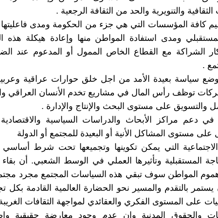
لثقافية والتنويرية والحد من الثقافة الرجعية .
تقيم كافة المؤسسات التي هي جزء من الحكومة ومدى فاعليتها
لمستقبلي ومدى استفادة المواطن منها وإعادة هيكلة هذه 
ار الشراكة مع القطاع الخاص الممول أو المدعوم عند الضر
مع .
 وضع سياسة بعيدة الأمد من اجل خلق حوارات عراقية وعربية
كات توظف رأس المال في مشاريع تخدم الأنسان العراقي وا
مل والتسويق على مستوى البحث والإنتاج والإدارة .
 في دعم مراكز الأبحاث والدراسات السياسية والاقتصادية و
 على مستوى المشاكل الأنية أو البعيدة للمجتمع أو الدولة
الاجتماعية التي يمكن تكوينها وتجميعها تحت شرط أساسي و
ة المستقبلية وتأثيرها العملي في الوسط الشعبي. أن بقاء
هموم المواطن سوف تبقي هذه السياسات المجتمع مجرد مجت
يستمر بالتقدم والمسير نحو الحضارة العالمية القادمة بكل تجل
ات على المستوى الفكري والعقائدي لمواجهة الثقافات الغريبة
ات والحقوق المدنية وان عدم وجود معارضة حقيقية و