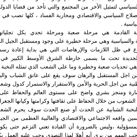
سياسي لتمثيل الأخر من المجتمع والتي تأخذ من قضايا الدو
صلاح السياسي والاقتصادي ومحاربة الفساد ، كلها تصب في 
اسية .
ة القادمة هي مرحلة صعبة ومرحلة تحدي بكل تجلياتها
ة والسياسية وهي مرحلة خطيرة على وجود ومستقبل الجيل الق
ع في ظل اللازمات والإرهاصات التي هي بداية إعادة رسم
 الجديدة تحت ما يسمى خارطة الشرق الأوسط الكبير ف
هي تحديات صعبة وخطيرة وما على الشعب الذي تمثله النخبة ال
ن اجل المستقبل والرهان سوف يقع على عاتق الشباب والبر
ية من اجل الحرية والأمن والاستقرار والاستمرار كدول وش
ارة ومنجز بشري واضح على مستوى العالم والحفاظ على
 الشعوب من خلال الحفاظ على ثقافتها وكرامتها وكيانها الجغرا
 النخبة الشبابية عن الحدث أو صنع الحدث سوف يحرم الش
ن واقعه الاجتماعي والاقتصادي والغالبية العظمى من الجي
مسؤولية ،وليس بالضرورة أن القيادة تعني التزعم حتى يكو
جب المهم من يرى أنه أهلا لهذا التصدي وجب عليه العمل ب