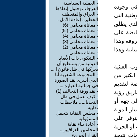
-
العملية السياسية
في وجوده
العرجاء ،وحلول إنقاذها
-
العراق والمنعطف
طنية التي
الخطير.. إعادة الأمل .
الذي يطلق
-
معاناة محامي (6)
-
معاناة محامي ( 5)
قابضة على
-
معاناة محامي (4)
روفة وهذا
-
معاناة محامي (3)
-
معاناة محامي (2)
اتية وهذا
-
معاناة محامي
-
الشكوى ذات الأبعاد
الدولية من يستطيع أن
ب العبثية
يحركها في ظل قانون ا ...
-
المجموعة الشعرية أنا
الكثير من
الذي أسرى نقد الصورة
ة لتقديم
في جمالية العبارة ...
-
نقد ورقة التحالف (1)
طريق رؤية
-
كيف نعمل في ظل
ى جهة أو
التحديات.. ملاحظات
نقابية
ر الدولة
-
مجلس النقابة يتحمل
توفر على
المسؤولية
-
أعادة بناء نقابة
أو الحرية
المحامين العراقيين..
مات نتيجة
القرار الجريء