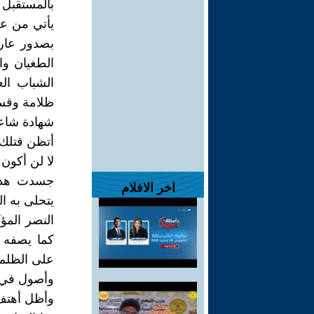
بالمستقبل 
يأتي من عق
بصدور عاري
الطغيان وا
الشباب ال
ظلامة وقساو
شهادة شاعر 
أتظن قتلك ل
لا لن أكون كم
جسدت هذه 
اخر الافلام
يتحلى به ا
النصر المؤ
كما يصفه ا
على الظلم 
وأصول في حم
وأظل أهتف وا