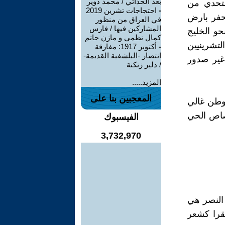
بعد الحداثي / محمد دوير
التحدي من
-
احتجاجات تشرين 2019
يحفر بارض
في العراق من منظور
المشاركين فيها / فارس
و الخليج
كمال نظمي و مازن حاتم
لتشرينيين
-
أكتوبر 1917: مفارقة
انتصار -البلشفية القديمة-
 غير صدور
/ دلير زنكنة
المزيد.....
المعجبين بنا على
لوطن غالي
صاص الحي
الفيسبوك
3,732,970
 النصر هي
قرا كشعر