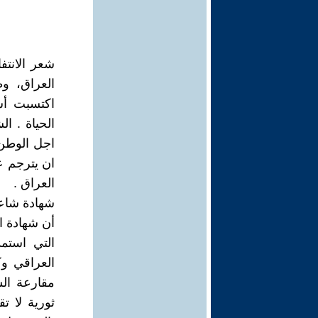
شعر الانتف
العراق، و
اكتسبت أس
الحياة . 
اجل الوطن 
ان يترجم ع
العراق .
شهادة شاعر
أن شهادة ال
التي استم
العراقي وك
مقارعة ال
ثورية لا ت