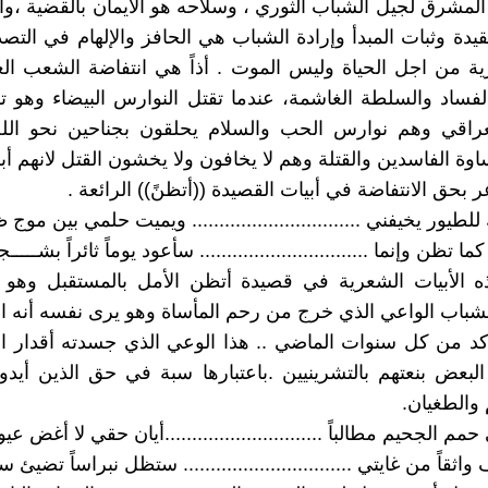
المشرق لجيل الشباب الثوري ، وسلاحه هو الأيمان بالقضية ،وال
يدة وثبات المبدأ وإرادة الشباب هي الحافز والإلهام في التص
ة من اجل الحياة وليس الموت . أذاً هي انتفاضة الشعب ال
لفساد والسلطة الغاشمة، عندما تقتل النوارس البيضاء وهو ت
عراقي وهم نوارس الحب والسلام يحلقون بجناحين نحو الل
ة الفاسدين والقتلة وهم لا يخافون ولا يخشون القتل لانهم أبري
بحق الانتفاضة في أبيات القصيدة ((أتظنً)) الرائعة .
لطيور يخيفني ............................... ويميت حلمي بين موج 
ا تظن وإنما ............................... سأعود يوماً ثائراً بشـــــج
الأبيات الشعرية في قصيدة أتظن الأمل بالمستقبل وهو 
لشباب الواعي الذي خرج من رحم المأساة وهو يرى نفسه أنه ا
كد من كل سنوات الماضي .. هذا الوعي الذي جسدته أقدار ال
لبعض بنعتهم بالتشرينيين .باعتبارها سبة في حق الذين أيد
والطغيان.
م الجحيم مطالباً .............................أيان حقي لا أغض عي
ثقاً من غايتي ............................... ستظل نبراساً تضيئ س