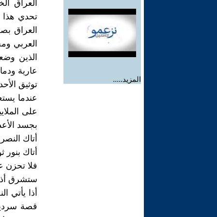
العراق الخ
تحدي هذا ا
العراق بص
العربي ومج
الذين وضعو
عارية ودماء 
المزيد.....
توثيق الأ
عندما يستع
على الملا
بجسد الأعد
أتاك النصر يا
أتاك بنور ثور
فلا تحزن على
ستشرق أذ دنا 
أذا يأتي ا
قصة سردية