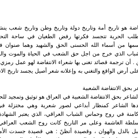
اضة هو تاريخ أمة وتاريخ دولة وتاريخ وطن وتاريخ شعب ينش
طلب الحرية تتجسد فكرتها رفض الطغيان في ساحة التحر
مها من أسماء الله الحسنى الحق والشهيد وهما صنوان 
الشباب الذي خرج من اجل حق الشعب في الحياة والموت وال
. أن ترجمة قصائد تغنى بها شعراء الانتفاضة لهو عمل رمزي
لى أرض الواقع والتغني به وإعلانه شعر أصيل يجسد تاريخ الا
 بحق الانتفاضة الشعبية
شاعر بحق الانتفاضة الشعبية في العراق هو توثيق وتمجيد للحال
دها الشاعر كمنظار أبداعي لصور شعرية وهي مختزلة في
امنة في روح وحماس الشباب العراقي، الذي يعتبر الشهادة 
سلطة الغاشمة وعلى مر التاريخ كانت روح الشعب العراق
قبل بالذل والهوان ، وقصيدة أتظنً : هي قصيدة جسدت الأم