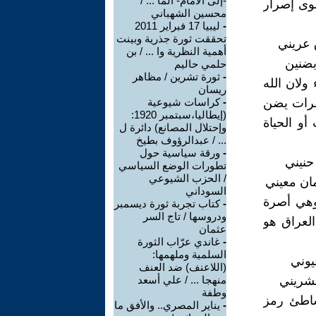
-إلى الأمام- الما ... /
سوى إصرار
محسين الشهباني
-
ليبيا 17 فبراير 2011
تحققت ثورة جذرية وبينت
ق عريني
أهمية النظرية وا ... / بن
 بضنين
حلمي حاليم
-
ثورة تشرين / مظاهر
ولان الله
ريسان
فرات يضن
-
كراسات شيوعية
(إيطاليا،سبتمبر 1920:
أو الحياة
وإحتلال المصانع) دائرة ل
... / عبدالرؤوف بطيخ
-
ورقة سياسية حول
 حنيني
تطورات الوضع السياسي
/ الحزب الشيوعي
زمان معيني
السوداني
وهي أصرة
-
كتاب تجربة ثورة ديسمبر
ودروسها / تاج السر
العراق هو
عثمان
-
غاندي عرّاب الثورة
السلمية وملهمها:
عيوني
(اللاعنف) ضد العنف
لتشريني
منهجا ... / علي أسعد
وطفة
شاطئ رمز
-
يناير المصري.. والأفق ما