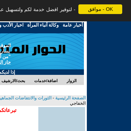
موافق - OK
لتوفير افضل خدمة لكم ولتسهيل عملي
أخبار عامة
-
وكالة أنباء المرأة
-
اخبار الأدب و
الموقع
يسارية
"من أج
حاز ال
إذا لديك
الزوار
اضافة/خدمات
بحث/الارشيف
الصفحة الرئيسية
-
الثورات والانتفاضات الجماهي
الخفاجي
تبرعاتكم