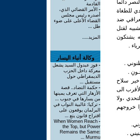
نصر دائما
القادمة
-
الأمر القضائي الذي،
دي للطغاة
أصدره رئيس مجلس
عراقي ضد
القضاء الأعلى على ضوء
طل ...
شبيه لقتل
ه يشتكون
المزيد.....
اء .
وكالة أنباء اليسار
ظنوني .
-
فوز عبدول السيد يشعل
معركة داخل الحزب
ـونِ .
الديمقراطي حول
خير سلاح
مستقبل ...
-
حكمة التضاد.. قصة
لأقرب الى
الأزهار التي تعرف يمينها
تحدي ،ولا
من يسارها في جنوب ...
-
تركيا: غالبية النواب في
وا خروجهم
البرلمان يوقعون على
اقتراح قانون يتع ...
When Women Reach
-
وني.
the Top, but Power
Remains the Same:
نيني .
Murmu ...