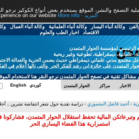
ة التصفح والنشر، الموقع يستخدم بعض أنواع الكوكيز نرجو النق
More info - المزيد
experience on our website
الفن
-
وكالة أنباء اليسار
-
وكالة أنباء العلمانية
-
وكالة أنباء العمال
-
وكا
الاقتصاد
-
اخبار الطب والعلوم
 الرئيسي لمؤسسة الحوار المتمدن
، علمانية، ديمقراطية، تطوعية وغير ربحية
ل مجتمع مدني علماني ديمقراطي حديث يضمن الحرية والعدالة الاجتم
حوار المتمدن على جائزة ابن رشد للفكر الحر والتى نالها أعلام في الفك
م مشاكل تقنية في تصفح الحوار المتمدن نرجو النقر هنا لاستخدام الموقع
كوردي
English
الاخبار
مراكز
الحوار المتمدن
رية
-
أحمد فاضل المعموري
- دراسة نقدية حول شعر انتفاضة تشرين .. أ
 وتبرعاتكن المالية تحفظ استقلال الحوار المتمدن، فشاركونا 
استمرارية هذا الفضاء اليساري الحر