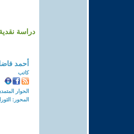
دراسة نقدية
أحمد فاضل
كاتب
الحوار المتمدن-العدد: 7503 - 23
المحور: الثور