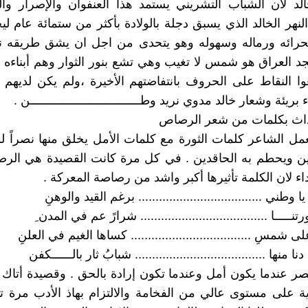
الد لان الشباب التشريني يستمد هذا العنفوان والإصرار و
لنهر الخالد الذي يسبق دجلة بالولادة بأكثر من ستمائة عام ل
حرائه ورماله وسهوله وهو يتحدى من اجل ان يشق طريقه نح
د العراق هو شمس لا تغيب وهي تشع بنور الثوار وهم أبناءه ا
ا النقاط على الحروف بانتفاضتهم الأخيرة ،ولم يكن لديهم
بريئة وشعار خالد مدوي نريد وطــــــــــــــــــــــــــــــــن .
حداث بكلمات من شعر الرصاص
مل الشاعر كلمات الثورة مع كلمات الأمل يخلق منها نصراً 
يين ويحطم به الحاقدين . في كل مرة كانت القصيدة هي الر
اء لان الكلمة تأثيرها أكبر واشد من رصاصة المعركة .
 وطني .................................... برغم القيد والوهنِ
تنـــــا ..................................... شرارً عم في المدن ِ
 شمسِ ................................... كساها الغيم في العلنِ
منها ...................................... شبابُ ثار بالــــــكفن
لنصر عندما يكون أمل وعندما تكون إرادة بالحق . وقصيدة أتاك
 على مستوى عالي من الفخامة والالتزام بهاذ الأدب مرة ت