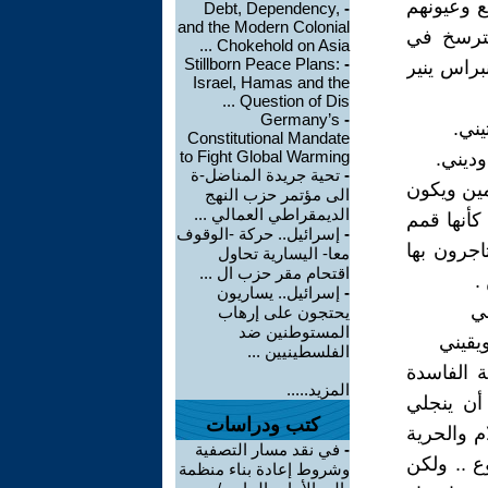
ع وعيونهم
Debt, Dependency,
-
and the Modern Colonial
مترسخ في
Chokehold on Asia ...
Stillborn Peace Plans:
-
براس ينير
Israel, Hamas and the
Question of Dis ...
Germany’s
-
تيني.
Constitutional Mandate
to Fight Global Warming
وديني.
-
تحية جريدة المناضل-ة
مين ويكون
الى مؤتمر حزب النهج
الديمقراطي العمالي ...
كأنها قمم
-
إسرائيل.. حركة -الوقوف
اجرون بها
معا- اليسارية تحاول
اقتحام مقر حزب ال ...
.
-
إسرائيل.. يساريون
ني
يحتجون على إرهاب
المستوطنين ضد
ويقيني
الفلسطينيين ...
 الفاسدة
المزيد.....
أن ينجلي
كتب ودراسات
م والحرية
-
في نقد مسار التصفية
ع .. ولكن
وشروط إعادة بناء منظمة