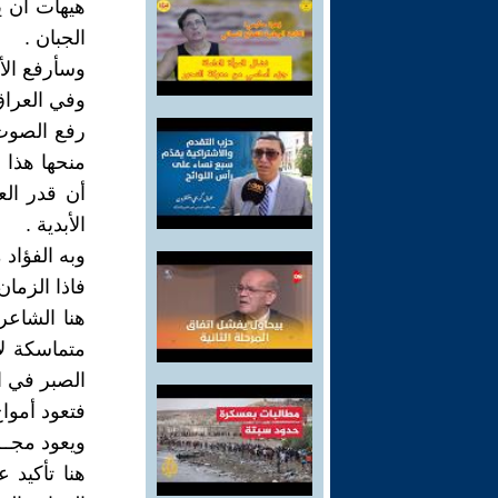
هيهات أن ي
الجبان .
وسأرفع الأص
وفي العراق و
رفع الصوت و
منحها هذا
أن قدر الع
الأبدية .
وبه الفؤاد م
فاذا الزمان
هنا الشاعر
متماسكة لا
الصبر في ا
فتعود أمواج 
ويعود مجــــ
هنا تأكيد 