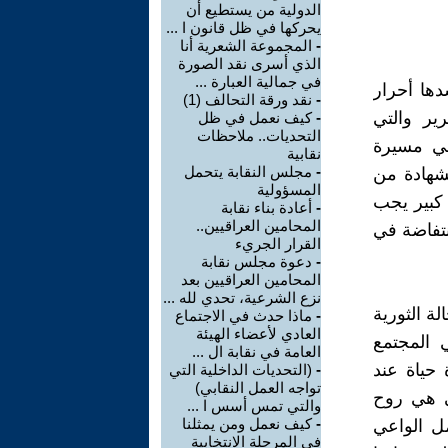
الدولية من يستطيع أن
يحركها في ظل قانون ا ...
-
المجموعة الشعرية أنا
الذي أسرى نقد الصورة
في جمالية العبارة ...
دها أحرار
-
نقد ورقة التحالف (1)
ير والتي
-
كيف نعمل في ظل
التحديات.. ملاحظات
في مسيرة
نقابية
-
مجلس النقابة يتحمل
شهادة من
المسؤولية
 كبير يجب
-
أعادة بناء نقابة
المحامين العراقيين..
نتفاضة في
القرار الجريء
-
دعوة مجلس نقابة
المحامين العراقيين بعد
نزع الشرعية، تحدي لله ...
ة الثورية
-
ماذا حدث في الاجتماع
العادي لأعضاء الهيئة
 المجتمع
العامة في نقابة ال ...
حياة عند
-
(التحديات الداخلية التي
تواجه العمل النقابي)
ي هي روح
والتي تمس أسس ا ...
-
كيف نعمل ومن يمثلنا
ل الواعي
في المرحلة الانتخابية