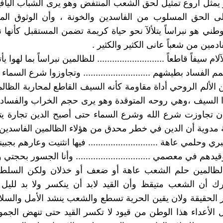
 يمثل أروع تمثيل لحق الشعب المنتفض وهو يرى الشباب الياف
ى الحق المسلوب من الفاسدين والخونة ، وأن الوثوق ال
ني هو نبراساً يتلألآ نحو حياة كريمة تضمن المستقبل كأنها ن
دمين من شعباً عانى الكثير والكثير .
 سيفاً قاطعاً ........................... للظالمين نبراساً بما لهوا يأ
م الفساد بطيشهم ........................... وتجاوزوا شرع السماء 
ن الألم الروحي أداة مقاومة كأنه السيف القاطع لمحاربة الظال
 السيف ،وهي روحه المتوقدة وهو يرى حجم الخراب والفساد 
أن تجاوزت شرع الله وشرع السماء حتى أصبح الدين تجارة يت
دوية أن الدين في خطر محدق من هؤلاء الظالمين الفاسدين 
 وحلمي عاهة ............................ فيها انثنيت وعارهم بجبي
قيدهم في معصمي .............................. وأنا الجسور بحجتي 
 الظالمين حلم الشعب عاهة أو ضعف أو خذلان ولكن السلطة
ك أن الشعب متيقظ وأن القيد لابد أن ينكسر ولا بد لليل 
ار الحقيقة ولان يقين الحرية تسطع والشعب ينشد الأمل والسلا
 الأعداء هذا الوطن من قيود لا تكسر القيد حتى تنهض الجمو