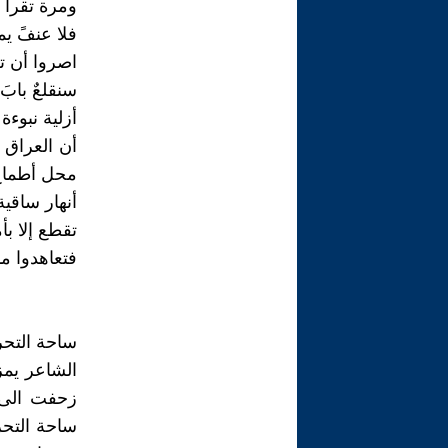
ومرة تقرا 
فلا عنفً يمضً
اصروا أن تعو
سنقلعٌ بابَ ق
أزلية نبوءة
أن العراق ر
محل أطماع 
أنهار ساقية
تقطع إلا بأ
فتعاهدوا ما 
ساحة التحر
الشاعر يمز
ساحة التحر