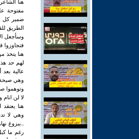
هنا الشاعر
مفتوحة عل
ضمير كل وط
الطريق للقا
وسأجعل الآلام
فتجاوزوا قم
هنا يتخذ م
لهم حد هذا
عالية بعد 
وهي صيحة م
وتوهموا صبري
لا لن انام و
هنا يعتقد
وهي لا تدر
..ببزوغ نه
رغم ما كبل