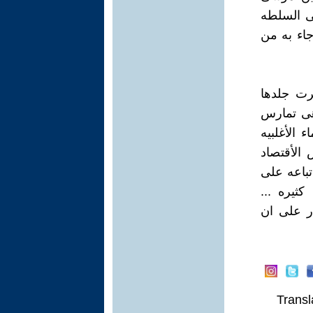
ى السلطه
اء به من
رت جلدها
هى تمارس
 الأغلبيه
الأقتصاد
تباعه على
ثيره ...
ر على ان
Transl