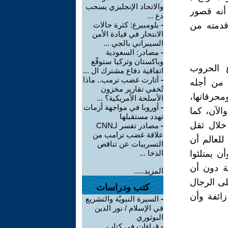
والاتحاد الإنجليزي يسحب
أنه قصور
دع ...
قدمته من
-
بلومبيرغ: كثرة حالات
الانتحار في قيادة الأمن
السيبراني بالجي ...
-
مصادر: السعودية
وباكستان وتركيا ستوقّع
 الحروب
اتفاقية دفاع مشترك ال ...
-
أثارت غضب ترمب.. ماذا
 من أجله
تُخفي تقارير مخزون
حرقاتها،
الأسلحة الأمريكية؟ ...
-
أوروبا في مواجهة أزمات
الآن، كما
تهدد مستقبلها
خلال ثقل
-
مصادر تفسر لـCNN
علاقة غضب ترامب من
للعالم أن
التسريبات عن تناقص
ن يمتلئوا
الذخا ...
مة دون أن
المزيد.....
لى الرجال
كتب ودراسات
زائفة وأن
-
السيرة النبويّة والتشريع
في الإسلام / نور الدين
البوثوري
-
قراءات فى كتاب