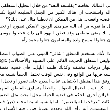
فى اعمالك الخاصه " بفلسفه اللغه" من خلال التحليل المنطق
له واستنتجت ان هناك الكثير من الجمل السليمه لغويا لكنه
ضيه واقعيه... هل من الممكن ان تعطينا مثال على ذلك؟؟
 ما تقوله من ان الله سرمدى الوجود "لايمكن تصوره او تخيله
ره بلا معنى منطقى وقد فطن اليهود الى ذلك فجعلوا موسى 
 جعلوا المسيح ولده والمسلمون جعلوا محمد رآه ...
ذا لأنك تستخدم المنطق "الثنائى" المبنى على الصواب المط
هار درجات مختلفه وكذلك ظلمه الليل.. فأى قضيه منطق
به قربها من الواقع وفى نفس الوقت تحتمل الخطأ بنسبه مخال
ووفق هذا المنطق الاحتمالى غياب الفدره على تصور او تخيل الل
. لكن نسب احتمال الصواب والخطأ متساوى بالمنطق المبهم 
قرائن أخرى للحكم فى قضيه الجمله محل البحث مثل الضمير
انط "عرفت الله بالضمير"...اما بالنسبه لسيدنا محمد (ص) فلم
المعتمدين أنه رأى الله وحدده بصريا فى رحله الأسراء وا