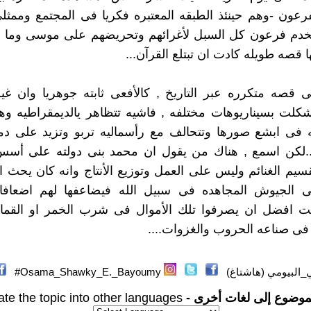
عون -وهم حينئذ الطبقه المعتبره فكريا فى المجتمع وممثل
ستخدم فرعون كل السبل لأغرائهم وتحريضهم على موسى وما ج
نها قصه طويله كادت ان تبتلع القرآن...
 قصه متكرره عبر التاريخ , كالأفعى ثابته جوهريا وان غي
شكلت بسيناريوهات مختلفه , فاشيه تتظاهر يالديمقراطيه و
يه فى ابشع صورها وتتحالف مع رأسماليه تربو وتزيد على دماء
...لكن اسمع , هناك من يقول ان محمد بنى دولته على أسس 
سيم الغنائم وليس على العمل وتوزيع الأنتاج وانه كان يحث ا
لى الجيوش المجاهده فى سبيل الله فيضاعفها لهم اضعافا ك
نت افضل ان يصرفوا تلك الأموال فى شرب الخمر او القما
فى صناعه الحروب والغزوات....
البيومي (هاشتاغ)
Osama_Shawky_E._Bayoumy#
موضوع إلى لغات أخرى -
ate the topic into other languages