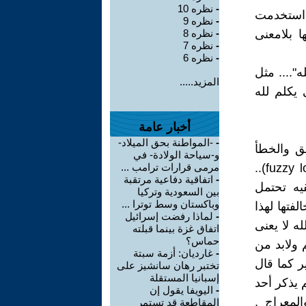
-
نظره 10
ى استخدمت
-
نظره 9
ا بلامعنى
-
نظره 8
-
نظره 7
-
نظره 6
".... مثل
المزيد.....
يكلم لله
أخبار عامة
-
-المواطنة بحق الميلاد-
لق والخطأ
و-سياحة الولادة- في
المطلق , وليس المنطق الحديث القائم على النسبيه والأحتمالات( fuzzy logic)..
مرمى قرارات ترامب ...
-
اتفاقية دفاعية مرتقبة
يه تحتمل
بين السعودية وتركيا
وباكستان وسط توترا ...
فتها لهذا
-
لماذا رفضت إسرائيل
ه لا يعنى
اتفاق غزة بينما قبلته
حماس؟
ولابد من
-
غارديان: أزمة سبتة
 كما قال
تختبر رهان سانشيز على
إسبانيا المستقلة
 يذكر أحد
-
اليويفا يقول إن
لمعراج ,
المقاطعة قد تستمر