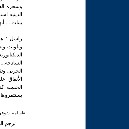
وسحره الفر
الدينيه-ا
بينات.....أ
راسل : هى
وتلونت وت
الديكتانور
الساذجه..
الحربى وتق
الأنفاق ع
الحقيقه ك
يستثمروها 
#اسامه_شوقي_
ترجم ال