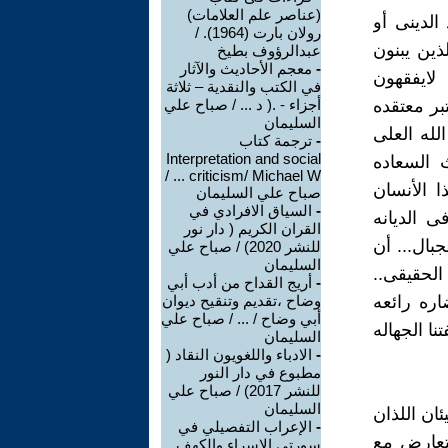
(عناصر علم العلامات)
الدينى أو
رولان بارت (1964). /
ذين يبنون
عبدالرؤوف بطيخ
-
معجم الأحاديث والآثار
لايفقهون
في الكتب والنقدية – ثلاثة
تبر معتقده
أجزاء - .( د ... / صباح علي
السليمان
له العلى
-
ترجمة كتاب
Interpretation and social
ث السعاده
criticism/ Michael W ... /
ا الأنسان
صباح علي السليمان
-
السياق الافرادي في
ى الديانه
القران الكريم ( دار نور
جبال... أن
للنشر 2020) / صباح علي
السليمان
لحقيقى..
-
أريج القداح من أدب أبي
اره رائعه
وضاح ،تقديم وتنقيح ديوان
أبي وضاح / ... / صباح علي
نا الجهاله
السليمان
-
الادباء واللغويون النقاد (
مطبوع في دار النور
للنشر 2017) / صباح علي
السليمان
 الشك-فى اصل الفاشيه (1958) " الشيئان اللذان
-
الإعراب التفصيلي في
يتعارض مع
سورتي الإسراء والكهف