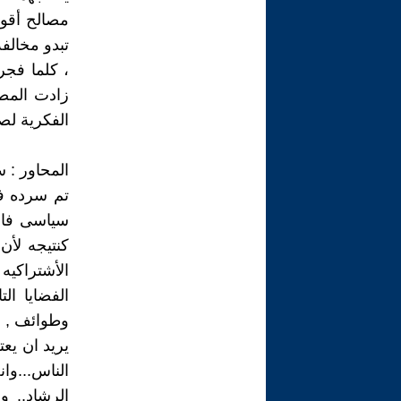
مصالح أقو
تبدو مخالف
، كلما فجر
زادت المصا
الفكرية لص
المحاور : 
تم سرده ف
سياسى فاشى
كنتيجه لأن
الأشتراكيه
الفضايا ال
وطوائف , وي
يريد ان يع
الناس...وا
الرشاد.. 