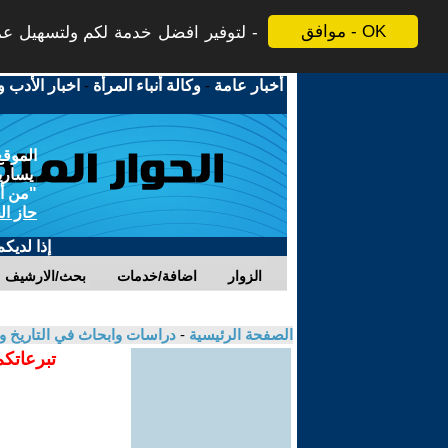
موافق - OK
لتوفير افضل خدمة لكم ولتسهيل عملي
أخبار عامة
-
وكالة أنباء المرأة
-
اخبار الأدب و
الموقع
يسارية
"من أج
حاز ال
إذا لديك
الزوار
اضافة/خدمات
بحث/الارشيف
الصفحة الرئيسية
-
دراسات وابحاث في التاريخ و
تبرعاتكم