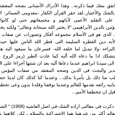
اتفق معك فيما ذكرته.. وهذا الأدراك الأنسانى بصحه المعتقد 
بالشك والأختبار..لقد حقر القرآن الكفار -معدومى الضمائر- ال
 على التقليد الأعمى لأبائهم و مجتمعاتهم حنى لو كانوا 
مؤمن بالدين الأبراهيمى "لا يختبر الله سبحانه وتعالى" ولكنه يخ
, الذى هو فى الأسلام مجموعه أقكار وتصورات عن صفات ال
ولأنه دين الفطره السليمه التى فطر الله الناس عليها حي
البراءه -ولا تبديل لما خلقه الله- فسرعان ما سيعود اليه هذ
متشكك اذا ما دعاه الله أليه كما عادت الطير (رمز الروح ف
لى سيدنا ابراهيم عندما دعاها أليه بعد ان شتتها أجزاءا على ال
لتدبر والبحث فى الدين وصحه المعتقد من صفات المؤمن ا
ب منا ذلك بل يأمرنا بذلك... وعندما كنا كذلك كان لدينا حض
انيه رائعه نقدمها للعالم وعندما توقفنا وقلدنا بدون وعى تخطفت
بل ان تتخطفنا الأمم...
راسل: لقد ذكرت فى مقالتى اراده
لعالم أكثر من غيرهما هما الاشتراكية والسلام ، لكن كلاهما 