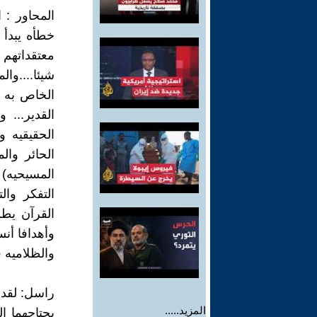
المحاور : 
خطأه يبدأ 
معتقداتهم
شيئا....وال
الخاص به 
القدير... 
الحقيقيه و
الحائر وال
المسيحيه) ا
التفكر وا
القرآن يطل
وأهدافا أنس
والظلاميه ق
المزيد.....
يحتاجهما ا