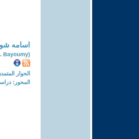
اسامه شوق
(Osama Shawky E. Bayoumy)
الحوار المتمدن-العدد: 7768 - 23
المحور: دراسا