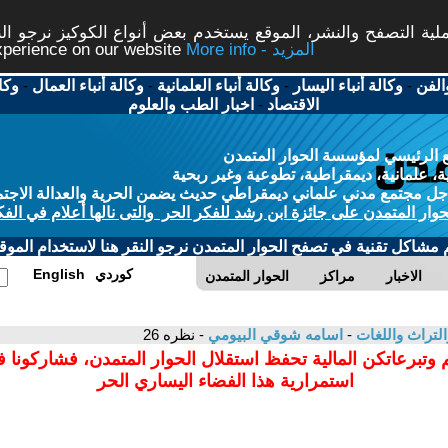
ة التصفح والنشر، الموقع يستخدم بعض أنواع الكوكيز نرجو النق
More info - المزيد
experience on our website
الفن
-
وكالة أنباء اليسار
-
وكالة أنباء العلمانية
-
وكالة أنباء العمال
-
وكا
الاقتصاد
-
اخبار الطب والعلوم
 الرئيسي لمؤسسة الحوار المتمدن
، علمانية، ديمقراطية، تطوعية وغير ربحية
ل مجتمع مدني علماني ديمقراطي حديث يضمن الحرية والعدالة الاجتم
حوار المتمدن على جائزة ابن رشد للفكر الحر والتى نالها أعلام في الفك
م مشاكل تقنية في تصفح الحوار المتمدن نرجو النقر هنا لاستخدام الموقع
كوردي
English
الاخبار
مراكز
الحوار المتمدن
التراث واللغات
-
اسامه شوقي البيومي
- نظره 26
 وتبرعاتكن المالية تحفظ استقلال الحوار المتمدن، فشاركونا 
استمرارية هذا الفضاء اليساري الحر