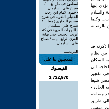
(مطبوع في دار الغ ... /
دي إليها
صباح علي السليمان
ة والسلام
-
جهود الامام ابن رجب
الحنبلي اللغوية في شرح
... وكلما
صحيح البخاري ( مط ... /
 بالرصانة
صباح علي السليمان
-
اللهجات العربية في كتب
غريب الحديث حتى نهاية
القرن الرابع ال ... / صباح
علي السليمان
 ذكرته قد
المزيد.....
بين نظام
المعجبين بنا على
يه السكان
لحاجه الى
الفيسبوك
 فى تفجير
3,732,970
 مصر شيعا
ه الجاده -
 ضد مصلحه
 الى طريق
بين موسى