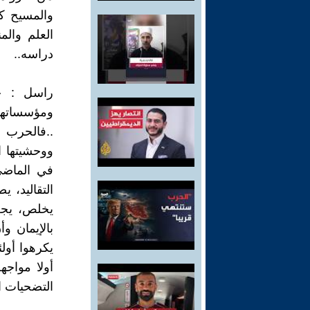
والمسيح ك
العلم وال
دراسه..
راسل : ح
ومؤسساتهم
..فالحرب 
ووحشيتها ا
في الماضي
التقاليد، 
يخلص، يجب 
بالإيمان و
يكرهوا أول
أولا مواجه
التضحيات ال