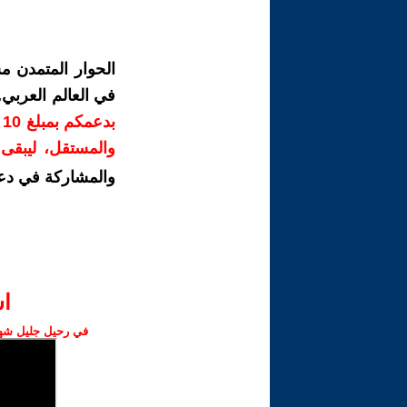
الحوار المتمدن م
في العالم العربي
ب
والمستقل، ليبقى ص
والمشاركة في دع
ا‫
في رحيل جليل شهبا