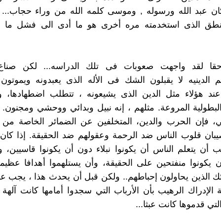
ان عبد الله ورسوله , وموسى كلمه الله من وراء حجاب... 
منطق الذى استخدمته مره أخرى هو ما أدى الى فشل ما 
قا لقد واجهت صعوبات فى تلك الدراسه... لكن صناع
 الدينيه لا يقبلون الشك فى الأله الذى يعبدونه ويموتون
عند هؤلاء مثل الدين الذى يشيعونه ، تتطلب اضطهادها، وم
لبطولية المروعة. مثلهم ، إنه نبيل وبدائي ووحشي ومجنون. و
، فإن الحرب والدين، المتخلفين عن الضمائر الخاصة من 
يصيبان قلوب الناس ضد الرحمة وعقولهم ضد الحقيقة. إذا كان 
أن يتعلم الناس أن يكونوا نبلاء دون أن يكونوا قاسيين، وأ
أن يكونوا منفتحين على الحقيقة، وأن يستلهموا أهدافا عظي
ئك الذين يحاولون إحباطهم.. ولكن قبل أن يحدث هذا ، يجب ع
ة الإدراك الرهيب بأن الأرباب التي سجدوا أمامها كانت آلهة 
تي قدموها كانت عبثا...