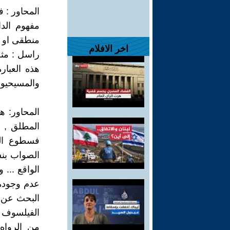
المحاور : 
مفهوم الدا
منطقى او ق
اخر الافلام
راسل : مثل
هذه العبا
والمسيحيون
المحاور: ه
فسطوع الن
الصواب بنس
الواقع ... 
عدم وجوده.
البحث عن 
الفيلسوف ك
من الرواه 