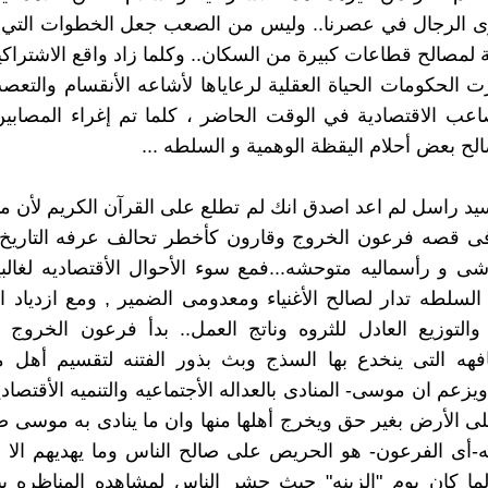
ى الرجال في عصرنا.. وليس من الصعب جعل الخطوات التي تؤ
ة لمصالح قطاعات كبيرة من السكان.. وكلما زاد واقع الاشتراكي
ت الحكومات الحياة العقلية لرعاياها لأشاعه الأنقسام والتعصب
عب الاقتصادية في الوقت الحاضر ، كلما تم إغراء المصابين
الح بعض أحلام اليقظة الوهمية و السلطه ...
سيد راسل لم اعد اصدق انك لم تطلع على القرآن الكريم لأن ما
ى قصه فرعون الخروج وقارون كأخطر تحالف عرفه التاريخ 
 و رأسماليه متوحشه...فمع سوء الأحوال الأقتصاديه لغالب
 السلطه تدار لصالح الأغنياء ومعدومى الضمير , ومع ازدياد ا
 والتوزيع العادل للثروه وناتج العمل.. بدأ فرعون الخروج
تافهه التى ينخدع بها السذج وبث بذور الفتنه لتقسيم أهل
زعم ان موسى- المنادى بالعداله الأجتماعيه والتنميه الأقتصادي
تلى الأرض بغير حق ويخرج أهلها منها وان ما ينادى به موسى
نه-أى الفرعون- هو الحريص على صالح الناس وما يهديهم الا
ولما كان يوم "الزينه" حيث حشر الناس لمشاهده المناظره 