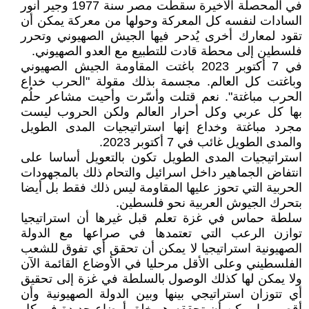
في المحصلة الأخيرة سقطت مصر سنة 1977 وجير أنور
السادات لنفسه كل المعركة وحولها من معركة يمكن أن
تقود لمعارك أخرى يُدحر فيها الجيش الصهيوني وتحرر
فلسطين إلى محطة قادت للتطبيع مع العدو الصهيوني.
في 7 أكتوبر 2023 باغتت المقاومة الجيش الصهيوني
وباغتت كل العالم. مجسمة بذلك مقولة "الحرب خداع
الحرب مباغتة". نعم قتلت وأسّرت وأحيت مشاعر حلُم
بها كل عربي وكل أحرار العالم ولكن الحروب ليست
مجرد مباغتة وخداع إنها استراتيجيات المدى الطويل
والمدى الطويل غائب في 7 أكتوبر 2023.
استراتيجيات المدى الطويل تكون بالتعويل أساسا على
انتفاض الجماهير داخل اسرائيل والتحام ذلك بالمجهودات
الحربية التي تحوز عليها المقاومة ليس ذلك فقط بل أيضا
بتحرك الجيوش العربية نحو فلسطين.
سلطة حماس في غزة تعلم قبل غيرها أن استراتيجيا
توازن الرعب التي تعتمدها في صراعها مع الدولة
الصهيونية استراتيجيا لا يمكن أن تحقق أي تفوق للشعب
الفلسطيني وعلى الأقل مرحليا في الأوضاع القائمة الآن
ولا يمكن لها كذلك الوصول بالسلطة في غزة إلى تحقيق
أي تتوزان استراتيجي بينها وبين الدولة الصهيونية وأن