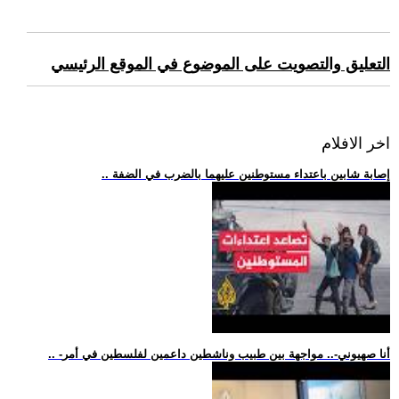
التعليق والتصويت على الموضوع في الموقع الرئيسي
اخر الافلام
.. إصابة شابين باعتداء مستوطنين عليهما بالضرب في الضفة
.. -أنا صهيوني-.. مواجهة بين طبيب وناشطين داعمين لفلسطين في أمر