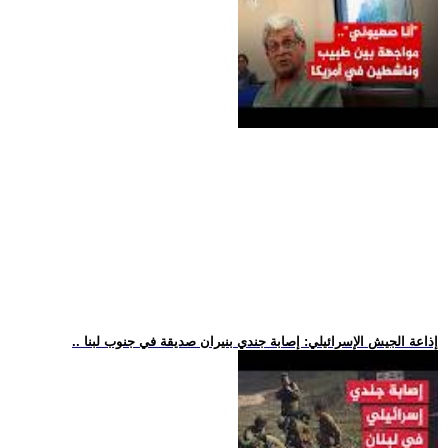
.. إذاعة الجيش الإسرائيلي: إصابة جندي بنيران صديقة في جنوب لبنا