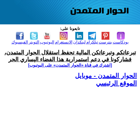
تابعونا على:
بودكاست
بنترست
تيلكرام
لينكدإن
الانستغرام
اليوتيوب
التويتر
الفيسبوك
تبرعاتكم وتبرعاتكن المالية تحفظ استقلال الحوار المتمدن،
فشاركونا في دعم استمرارية هذا الفضاء اليساري الحر
[اشترك في قناة ‫«الحوار المتمدن» على اليوتيوب]
الحوار المتمدن - موبايل
الموقع الرئيسي