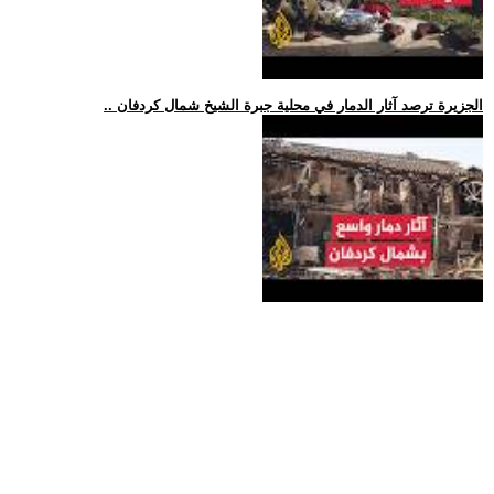
.. الجزيرة ترصد آثار الدمار في محلية جبرة الشيخ شمال كردفان