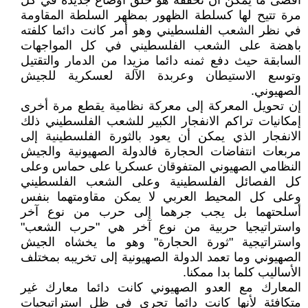
أقصى ما يمكن أن تحققه هو خلق أوضاع جديدة في كل
مرة تتيح لها كسلطة الظهور بمظهر السلطة المقاومة
في نظر الشعب الفلسطيني وهو أمر كانت دائما كلفته
باهضة على الشعب الفلسطيني في كل المواجهات
السابقة حيث دفع ثمنه دائما مزيدا من الدمار والتقتيل
وتوسع الاستيطان وعربدة الآلة لعسكرية للجيش
الصهيوني.
إن تحويل المعركة إلى معركة نظامية يقطع مرة أخرى
إمكانيات تراكم الانفجار الكبير للشعب الفلسطيني ذلك
الانفجار الذي يمكن أن يعود بالثورة الفلسطينية إلى
مربعات انتفاضات الحجارة فالدولة الصهيونية والجيش
النظامي الصهيوني المتفوقان عسكريا على حماس وعلى
كل الفصائل الفلسطينية وعلى الشعب الفلسطيني
وعلى كل المحيط العربي لا يمكن مقاومتهما بنفس
أسلحتهما بل يجب جرهما إلى حرب من نوع آخر
واستراتيجيا حربية من نوع آخر هي "حرب الشعب"
واستراتيجية "ثورة الحجارة" وهو ما يخشاه الجيش
الصهيوني وما تعمد الدولة الصهيونية إلى تخريبه بمختلف
الأساليب كلما بدا ممكنا.
المعارك مع العدو الصهيوني كانت دائما معارك غير
متكافئة لأنها كانت دائما تجري في ظل استراتيجيات