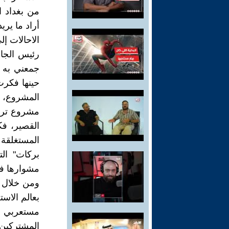
من بغداد ا
أراد ما يري
الاحالات إ
رئيس الجام
جمعني به ع
حينها فكرت
المشروع، 
مشروع ترجم
القصير، ف
المستغلقة 
بركات" ال
مشوارها في
ومن خلال ق
بعالم الاست
مستعربي ه
المشتركين،