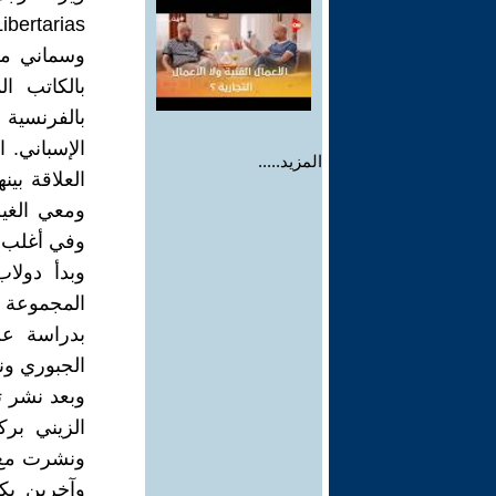
وسماني مست
بالكاتب ا
بالفرنسية و
الإسباني. 
المزيد.....
العلاقة بين
ومعي الغي
وفي أغلب ال
وبدأ دولا
المجموعة ا
بدراسة عن
الجبوري ون
وبعد نشر تر
الزيني برك
ونشرت مع 
وآخرين يك