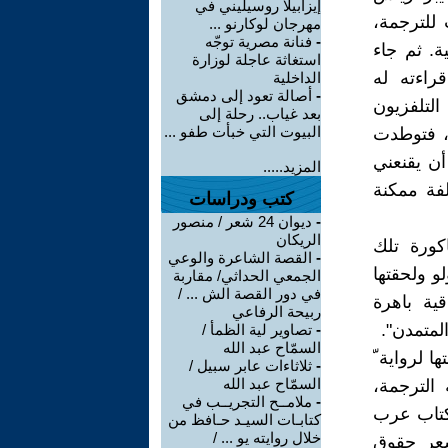
إيزابيلا روسيليني في
ب للترجمة،
مهرجان لوكارنو ...
-
فنانة مصرية توجّه
ة. ثم جاء
استغاثة عاجلة لوزارة
راءته له
الداخلية
-
أصالة تعود إلى دمشق
التلفزيون
بعد غياب.. رحلة إلى
البيوت التي خبأت طفو ...
ة، فتوطدت
 أن يقنعني
المزيد.....
فة ممكنة
كتب ودراسات
-
ديوان 24 شعر / منصور
الريكان
كورة تلك
-
القصة الشاعرة والوعي
و ولحقتها
الجمعي الحداثي/ مقاربة
في دور القصة الش ... /
ية باهرة
ربيحة الرفاعي
لمتمدن".
-
تصاوير لية الظمأ /
السمّاح عبد الله
 لرواية ّ
-
ثلاثاءات عابر سبيل /
السمّاح عبد الله
 الترجمة،
-
ملامــح التجريــب في
كتاب عرب
كتابـات السيـد حـافظ من
خلال روايته يو ... /
سعر حقوق