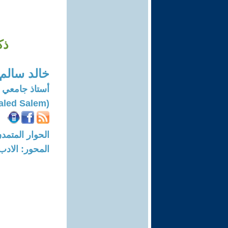
ذك
خالد سالم
أستاذ جامعي
(Khaled Salem)
الحوار المتمدن-العدد: 7754 - 23
المحور: الادب