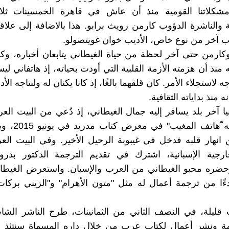
ومشكلاتنا القومية منذ أن عاش في قاهرة الخمسينات ثلاث
 والناشرة الدؤوب كارمن رويث برابو. هذا بالاضافة إلى علاقت
آخر من نوع خاص، الأديب خوان غويتصولو.
ارمن حتى آخر لحظة من حياة الغيطاني يتابعان أخباره، وكانا
 منذ أن هزمته الأزمة القلبية التي أودت بحياته، إذ هاتفاني ليس
 لاستجلاء الأمر. كان قلقهما بالغًا، إذ كانا يكنان له ولنتاجه الأد
نه منذ بداياته الثقافية.
يا آخر بلد يسافر إليه جمال الغيطاني، إذ دُعي من البيت العر
ترجمة كتابه ّهاتف ا
نهار قلبه فدخل في غيبوبة الرحيل الأخير. وفي البيت العرب
ارجية الإسبانية، اشترك في تقديم الترجمة الدكتور بدرو 
وحضره محبو الغيطاني من العرب والإسبان. واستعرض الغيطا
دءًا من ترجمة أعمال له مثل "متون الأهرام" و"الزيني بركا
قليلة، في النصف الثاني من الثمانينات، طرح الناشر الشا
مة ونشر أعمال لكتاب عرب من خلال داره المسماة سنتئذ لي