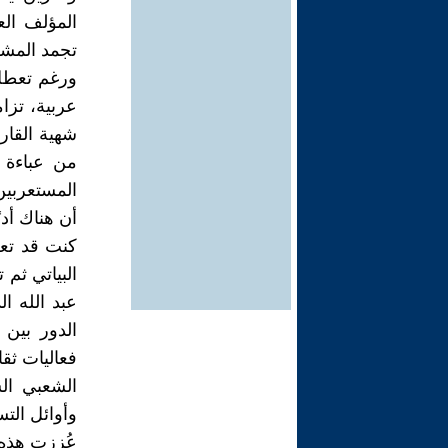
المؤلف الع
تجمد المشرو
ورغم تعطل 
شهية القار
من عباءة 
المستعربين 
أن هناك أدب
كنت قد تعر
البياتي ثم
عبد الله ا
الدور بين 
فعاليات ثقا
الشعبي الش
وأوائل التس
عُززت هذه 