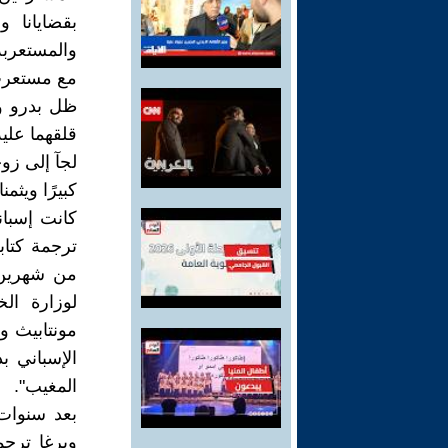
بقضايانا 
والمستعربة
مع مستعرب 
ظل بدرو وك
قلقهما عليه
لجآ إلى زوجه
كبيرًا ويثمنا
كانت إسبان
من شهرين ا
لوزارة الخ
مونتابيث 
الإسباني ب
المغيب".
بعد سنوات 
ويرغا ترج