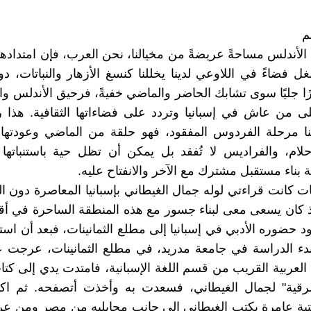
م
لأندلس مساحةً عريضةً من مخيالنا، نحن العرب، فإن امتدادها
غل فضاءً في اللاوعي لدينا يخللنا كنسغ الأزهار والنباتات، د
ا جليًا سوى تشابك الحاضر والماضي خفيةً، فرحيق الأندلس والح
 من عاش في إسبانيا وتردد على فضاءاتها الثقافية. هذا ر
نا مرحلة الفردوس المفقود، فهو حلقة من الماضي وعودتها 
لام، والفراديس لا تُفقد بل يمكن أن تظل حية باستنباتها
ة بناء مستقبل مشترك مع الآخر والانفتاح عليه.
ات كانت قراءتي لوله جمال الغيطاني بإسبانيا المعاصرة دون
إذ كان يسعى معى لبناء جسور مع هذه المنطقة الساحرة في 
ود حضوره الأدبي في إسبانيا إلى مطلع الثمانينات، فبعد أن اس
دء الدراسة في جامعة مدريد، في مطلع الثمانينات، عرجت ع
العربية القريب من قسم اللغة الإسبانية، فامتدت يدي إلى ك
لشرقية" لجمال الغيطاني، فسعدت به وأخذت أتصفحه. ثم ا
بة عامرة بكتب الغيطاني إلى جانب مجايليه من مصر ومن عر