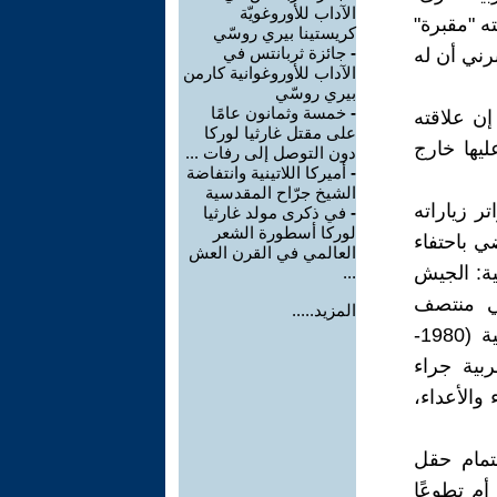
الآداب للأوروغويّة
ته "مقبرة"
كريستينا بيري روسّي
-
جائزة ثربانتس في
رني أن له
الآداب للأوروغوانية كارمن
بيري روسّي
-
خمسة وثمانون عامًا
إن علاقته
على مقتل غارثيا لوركا
ليها خارج
دون التوصل إلى رفات ...
-
أميركا اللاتينية وانتفاضة
الشيخ جرّاح المقدسية
ر زياراته
-
في ذكرى مولد غارثيا
لوركا أسطورة الشعر
ي باحتفاء
العالمي في القرن العش
ية: الجيش
...
ي منتصف
المزيد.....
السبعينات ورُوج له لاحقًا بينما كان يستعر أوار الحرب العراقية الإيرانية (1980-
ربية جراء
والأعداء،
تمام حقل
أم تطوعًا