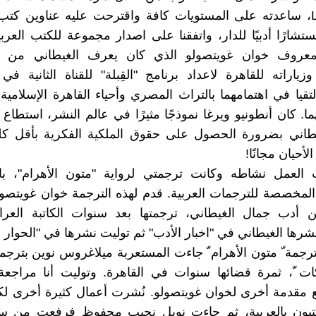
Libertarias، ساعدته على المستويات كافة واقترحت عليه عناوين كت
شارًا أدبيًا للدار، واتفقنا على اصدار مجموعة للكتب العربي
لمعروف خوان غويتصولو الذي كان يعرف الغيطاني من ق
زياراته للقاهرة لاعداد برنامج "القِبلة" للقناة الثانية في 
التقيا في اهتمامهما بالتراث المصري وأحياء القاهرة الإسلامي
هما. كان أنطونيو ويرغا نموذجًا مثيرًا في عالم النشر، استطاع
طاني بضرورة الحصول على حقوق الملكية الفكرية بأقل كل
أحيان مجانًا!
ب العمل نشاطه وكانت ترجمتي لرواية "متون الأهرام"، با
لمخصصة للترجمات العربية. قدم لهذه الترجمة خوان غويتصول
 أدب جمال الغيطاني، ترجمتها بعد سنوات الكاتبة العراق
شرها الغيطاني في "اخبار الأدب" ثم توليت نشرها في "الحوار ا
جمة ّ متون الأهرام ّ جاءت المستعربة ميلاغروس نوين بترجمتها
ات ّ، ثمرة قضائها سنوات في القاهرة. وتوليت أنا مراجعة
مقدمة أخرى لخوان غويتصولو. نُشرت أعمال كثيرة أخرى ل
تبون بالعربية، ثم جاءت نوبل نجيب محفوظ فرفعت من 