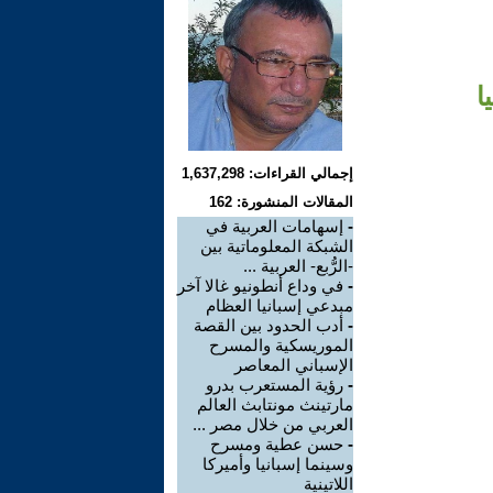
ا
إجمالي القراءات: 1,637,298
المقالات المنشورة: 162
-
إسهامات العربية في
الشبكة المعلوماتية بين
-الرُّبع- العربية ...
-
في وداع أنطونيو غالا آخر
مبدعي إسبانيا العظام
-
أدب الحدود بين القصة
الموريسكية والمسرح
الإسباني المعاصر
-
رؤية المستعرب بدرو
مارتينث مونتابث العالم
العربي من خلال مصر ...
-
حسن عطية ومسرح
وسينما إسبانيا وأميركا
اللاتينية