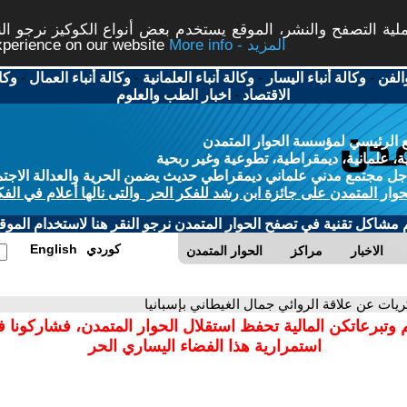
ة التصفح والنشر، الموقع يستخدم بعض أنواع الكوكيز نرجو النق
More info - المزيد
experience on our website
الفن
-
وكالة أنباء اليسار
-
وكالة أنباء العلمانية
-
وكالة أنباء العمال
-
وكا
الاقتصاد
-
اخبار الطب والعلوم
 الرئيسي لمؤسسة الحوار المتمدن
، علمانية، ديمقراطية، تطوعية وغير ربحية
ل مجتمع مدني علماني ديمقراطي حديث يضمن الحرية والعدالة الاجتم
حوار المتمدن على جائزة ابن رشد للفكر الحر والتى نالها أعلام في الفك
م مشاكل تقنية في تصفح الحوار المتمدن نرجو النقر هنا لاستخدام الموقع
كوردي
English
الاخبار
مراكز
الحوار المتمدن
ريات عن علاقة الروائي جمال الغيطاني بإسبانيا
 وتبرعاتكن المالية تحفظ استقلال الحوار المتمدن، فشاركونا 
استمرارية هذا الفضاء اليساري الحر