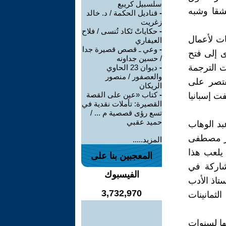
سلسبيل كريبع
نشقا وشبه
-
قناديل الحكمة / د. خالد
زغريت
-
حكاياتْ تَكاد تُنسى / فلاح
ات لأعمال
العيفاري
-
وعي ـ قصص قصيرة جدا
 محفوظ بجائزة نوبل عام 1988، ما أدى إلى فتح
/ حسين جداونه
ت الترجمة
-
ديوان 23 الحاوي
والعصفور / منصور
قتصر على
الريكان
-
كتاب «عين على القصة
ت إسبانيا
القصيرة: تأملات نقدية في
تسع رؤى قصصية م ... /
حميد عقبي
د الوهاب
بار مصطفى
المزيد.....
 يلعب هذا
المعجبين بنا على
مشاركة في
الفيسبوك
تاذ الأدب
3,732,970
لثمانينات
ها لسنوات