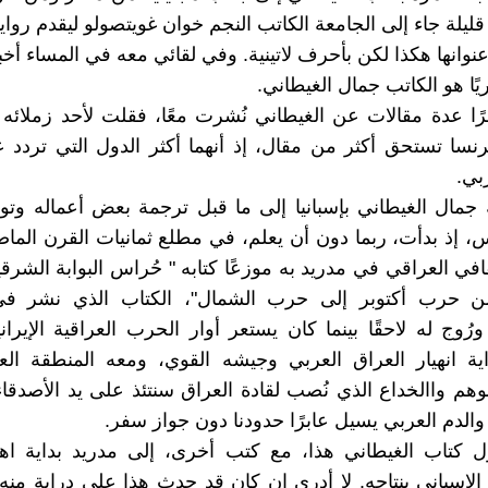
قليلة جاء إلى الجامعة الكاتب النجم خوان غويتصولو ليقدم رواي
نوانها هكذا لكن بأحرف لاتينية. وفي لقائي معه في المساء أخب
ًا هو الكاتب جمال الغيطاني.
ا عدة مقالات عن الغيطاني نُشرت معًا، فقلت لأحد زملائه 
فرنسا تستحق أكثر من مقال، إذ أنهما أكثر الدول التي تردد ع
بي.
 جمال الغيطاني بإسبانيا إلى ما قبل ترجمة بعض أعماله وتوات
لس، إذ بدأت، ربما دون أن يعلم، في مطلع ثمانيات القرن الماض
افي العراقي في مدريد به موزعًا كتابه " حُراس البوابة الشرق
ن حرب أكتوبر إلى حرب الشمال"، الكتاب الذي نشر ف
، بداية انهيار العراق العربي وجيشه القوي، ومعه المنطقة الع
م واالخداع الذي نُصب لقادة العراق سنتئذ على يد الأصدقاء 
والدم العربي يسيل عابرًا حدودنا دون جواز سفر.
 كتاب الغيطاني هذا، مع كتب أخرى، إلى مدريد بداية اه
الإسباني بنتاجه. لا أدري إن كان قد حدث هذا على دراية منه 