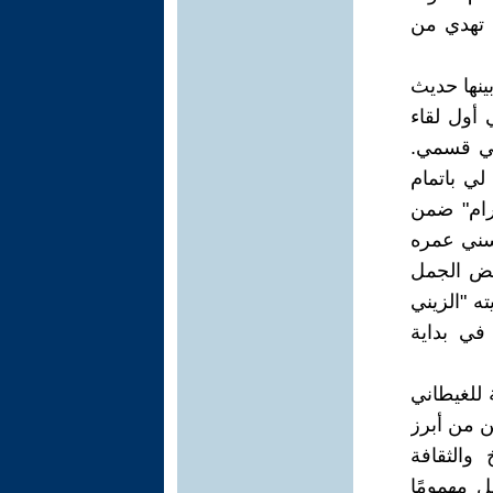
 تهدي من
ينها حديث
 أول لقاء
 في قسمي.
ي باتمام
رام" ضمن
سني عمره
عض الجمل
ه "الزيني
في بداية
 للغيطاني
ين من أبرز
والثقافة
ل مهمومًا