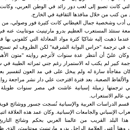
لتي كانت تصبو إلى لعب دور رائد في الوطن العربي، وكانت
د من كتب من خلال منافذها الثقافية في الخارج.
لى أدب وشخصية جمال الغيطاني كانت كثيرة فور وصولي، من ب
عة سنتئذ المستعرب العظيم بدرو مارتينيث مونتابيث عنه في
ندما ذهبت إليه شاكيًا كثرة مواد المعادلة التي كلفوني بها
 في ترجمة "حراس البوابة الشرقية" لكن الظروف لم تسنح ل
وكان عليّ أن أنتظر عدة سنوات لأترجم روايته "متون الأه
ة كبير لم يكتب له الاستمرار رغم جني ثمراته الطيبة في 
كان مفاجأة سارة له ولم يبخل على في مد العون لتفسير ب
والألفاظ الصعبة. بعد فترة اقترحت علي دار نشر مراجعة روايت
تي ترجمتها زميلة إسبانية عاشت في مصر سنوات طويلة 
 عالم الاستعراب.
سم الدراسات العربية والإسبانية نُسجت جسور ووشائج قوية
عراب الإسباني والجامعات الإسبانية. وكان عمد هذه العلاقة اثن
ذا البلد القريب من عالمنا العربي بحكم وشائح التاريخ 
 وهنا أعني العلامة الراحل بدرو مارتينيث مونتابيث، الذي ظ