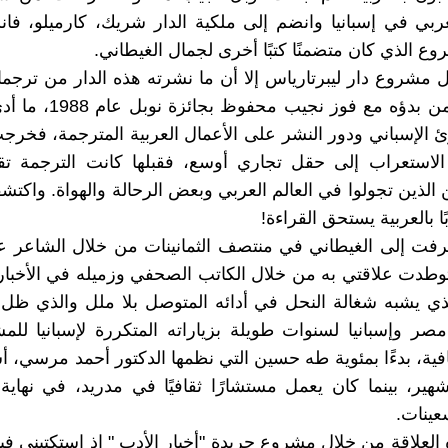
ربي في إسبانيا وانضم إلى ملكية الدار شريك، كارميلو، فا
ع الذي كان متضمنًا كتبًا أخرى لجمال الغيطاني.
مشروع دار ليبرتارياس إلا أن ما نشرته هذه الدار من ترجم
عربية، تزامن بدؤه مع فوز نجيب
ئ الإسباني ودور النشر على الأعمال العربية المترجمة، فخرج
الاستعراب إلى حقل تجاري أوسع، فقبلها كانت الترجمة ت
الذين تجولوا في العالم العربي وبعض الرحالة والهواة. واكتشف
ًا بالعربية يستحق القراءة!
فت إلى الغيطاني في منتصف الثمانينات من خلال الشاعر عب
 توطدت علاقتي به من خلال الكاتب الصحفي وزميله في الأخ
لذي يشبه شغالة النحل في أدائه المتوصل بلا ملل والذي ظل
مصر وإسبانيا لسنوات طويلة بزياراته المتكررة لإسبانيا لل
فية، بدءًا بمئوية طه حسين التي نظمها الدكتور أحمد مرسي، أس
هير، بينما كان يعمل مستشارًا ثقافيًا في مدريد، في نهاية ا
عينات.
العلاقة من خلال مشروع جريدة "أخبار الأدب " إذ استكتبني في