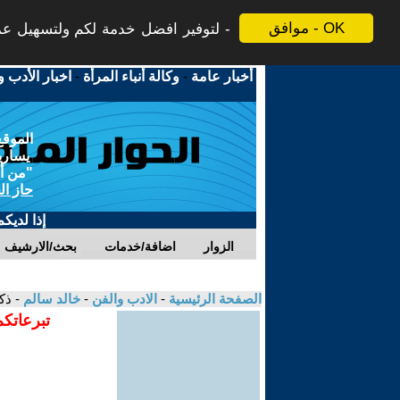
موافق - OK
لتوفير افضل خدمة لكم ولتسهيل عملي
أخبار عامة
-
وكالة أنباء المرأة
-
اخبار الأدب و
الموقع
يسارية
"من أج
حاز ال
إذا لديك
الزوار
اضافة/خدمات
بحث/الارشيف
الصفحة الرئيسية
-
الادب والفن
-
خالد سالم
- ذك
تبرعاتكم