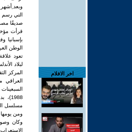
وبعد ِأشهر 
التي رسم ع
صديقًا مصري
قرأت مؤخرً
بإسبانيا و
الوطن العر
تعود علاقة
لبلاد الأند
المركز الثق
اخر الافلام
العراقي م
1988)
مسلسل الوه
ومن يومها 
وكان وصول
الاستعراب 