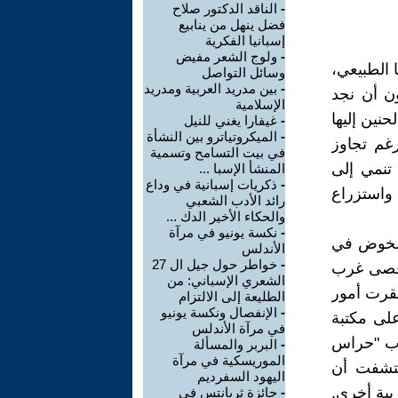
-
الناقد الدكتور صلاح
فضل ينهل من ينابيع
إسبانيا الفكرية
-
ولوج الشعر مفيض
 الطبيعي،
وسائل التواصل
-
بين مدريد العربية ومدريد
ون أن نجد
الإسلامية
نين إليها
-
غيفارا يغني للنيل
-
الميكروتياترو بين النشأة
غم تجاوز
في بيت التسامح وتسمية
تنمي إلى
المنشأ الإسبا ...
-
ذكريات إسبانية في وداع
 واستزراع
رائد الأدب الشعبي
والحكاء الأخير الدك ...
-
نكسة يونيو في مرآة
 الخوض في
الأندلس
-
خواطر حول جيل ال 27
أقصى غرب
الشعري الإسباني: من
تقرت أمور
الطليعة إلى الالتزام
-
الإنفصال ونكسة يونيو
لى مكتبة
في مرآة الأندلس
تاب "حراس
-
البربر والمسألة
الموريسكية في مرآة
كتشفت أن
اليهود السفرديم
بية أخرى.
-
جائزة ثربانتس في