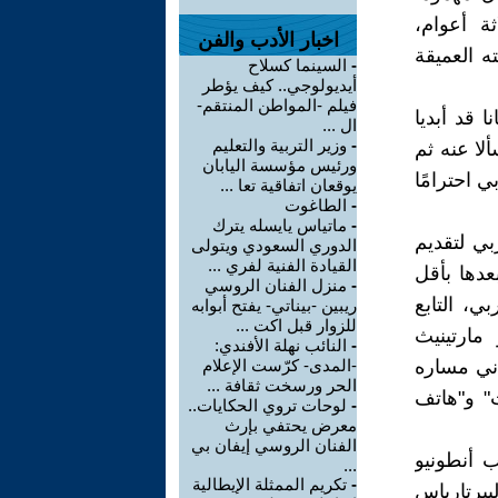
ة أعوام،
اخبار الأدب والفن
ه العميقة
-
السينما كسلاح
أيديولوجي.. كيف يؤطر
فيلم -المواطن المنتقم-
 قد أبديا
ال ...
-
وزير التربية والتعليم
ألا عنه ثم
ورئيس مؤسسة اليابان
بي احترامًا
يوقعان اتفاقية تعا ...
-
الطاغوت
-
ماتياس يايسله يترك
بي لتقديم
الدوري السعودي ويتولى
القيادة الفنية لفري ...
لمغيب" في معرض كتاب مدريد في يونيو 2015، وبعدها بأقل
-
منزل الفنان الروسي
ي، التابع
ريبين -بيناتي- يفتح أبوابه
للزوار قبل اكت ...
مارتينيث
-
النائب نهلة الأفندي:
ني مساره
-المدى- كرّست الإعلام
الحر ورسخت ثقافة ...
ت" و"هاتف
-
لوحات تروي الحكايات..
معرض يحتفي بإرث
الفنان الروسي إيفان بي
ب أنطونيو
...
-
تكريم الممثلة الإيطالية
برتارياس