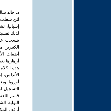
د. خالد سال
لئن شغلت ا
إسبانيا، تش
لذلك تفسيرً
ينسحب على
الكثيرين م
أضغاث الأح
أزهارها بغي
هذه الكلام
الأندلس، 
أوروبا. ويع
التسجيل لب
قسم اللغة 
البوابة ا
أرفف المكت