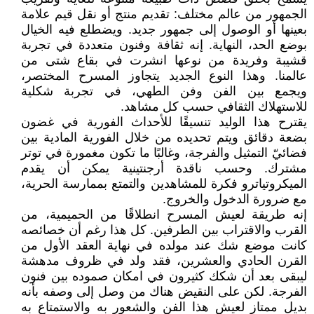
الجمهور من عالم مختلف: تقديم منتج أو نقل قيم علامة
بعينها أو الوصول إلى جمهور جديد. ويضطلع فيه الخيال
بوضع الحد، النهاية. إنه ثقافة وفنون متعددة في تجربة
قشيبة وفريدة من نوعها انشرت في بقاع شتى من
عالمنا. وهذا النوع الجديد يتجاوز المسرح المختصر،
ويجمع بين الفن وفن الطهي، في تجربة شكلية
للاستهلاك الثقافي حسب كل مشاهد.
يقترح هذا الوليد تنسيقًا للأحداث الفورية في غضون
بضعة دقائق ويتم تحديده من خلال الفورية المادية بين
فضائيّ التمثيل والفرجة، وغالبًا ما تكون مغمورة في توتر
مشترك. وحسب ناقدة أرجنتينية يمكن أن يقدم
الميكروتياترو فكرة للمشاهدين والتمتع بممارسة الحرية،
مع ضرورة الدخول والخروج.
إنه طريقة لعيش المسرح انطلاقًا من الحميمية، من
القرب والاقتراب بين الطرفين. كل هذا رغم أن خصائصه
كانت موضع شك عند مولده في نهاية العقد الأول من
القرن الحادي والعشرين، فقد ولد في ظروف مدهشة
ليبقى بعد أن شكك كثيرون في امكان صموده بين فنون
الفرجة. لكن على النقيض هناك من وصل إلى وصفه بأنه
بديل ممتاز لعيش هذا الفن والشعور به والاستمتاع به