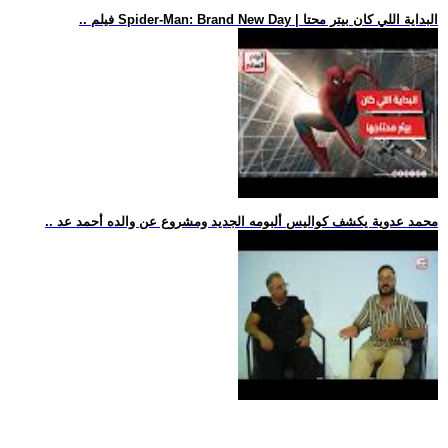
.. فيلم Spider-Man: Brand New Day | البداية اللي كان بيتر محتا
.. محمد عدوية يكشف كواليس ألبومه الجديد ومشروع عن والده أحمد عد