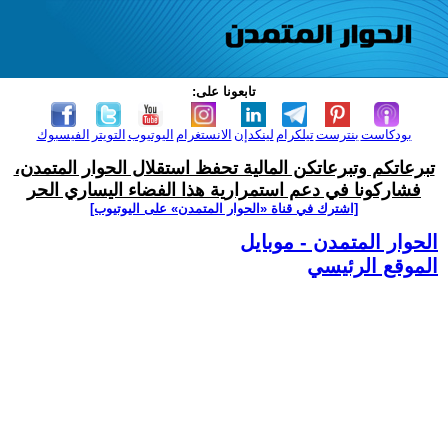
تابعونا على:
بودكاست
بنترست
تيلكرام
لينكدإن
الانستغرام
اليوتيوب
التويتر
الفيسبوك
تبرعاتكم وتبرعاتكن المالية تحفظ استقلال الحوار المتمدن،
فشاركونا في دعم استمرارية هذا الفضاء اليساري الحر
[اشترك في قناة ‫«الحوار المتمدن» على اليوتيوب]
الحوار المتمدن - موبايل
الموقع الرئيسي