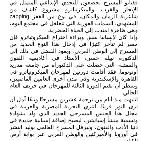
ففنانو المسرح يخضعون للتحدي الإبداعي المتمثل في
الإيجاز والقرب. والميكرتياترو مشروع كاشف من
شاعرية الزمان والمكان، في نوع من القفز zapping
المشهدي، السمات الفورية التي تتغلغل في مجتمع اليوم،
وهي ظاهرة امتدت إلى الحياة الحضرية.
وإذا كان لإسبانيا سبق وبراءة اختراع الميكروتياترو فإن
مصر لم تتأخر كثيرًا في إدخال هذا النوع الجديد من
المسرح إلى الوطن العربي. ويعود الفضل في ذلك إلى
الدكتورة نبيلة حسن، الأستاذ في أكاديمية الفنون
والممثلة، التي حصلت على الدكتوراه من جامعة مدريد
أوتونوما. فقد أقامت دورتين لمهرجان الميكروتياترو في
القاهرة والإسكندرية وفي مدن أخرى العامين الماضيين،
وينتظر أن تقيم الدورة الثالثة للمهرجان في خريف العام
الحالي.
انتيهت منذ أيام من ترجمة عشرين مسرحيًا ونيفًا آمل أن
ترى النور قريبًا، لتثري التجربة المصرية والعربية في
مجال هذا الجنس المسرحي الجديد الذي ولد بشهادة
وتسمية منشأ إسبانيتين، ليصبح إضافة إسبانية جديدة في
دنيا الأدب والفنون، وليرفل المسرح العالمي بوليد انتشر
في أوروبا والأميركتين والوطن العربي عبر بوابة أرص