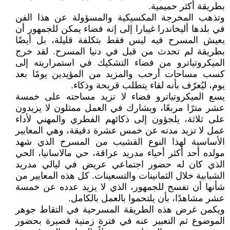
بطريقة أكثر حميمية.
وتذهب المخرجة المكسيكية والمسؤولة عن هذا الفن
في بلدها أليخاندرا غيبارا إلى إنه فضاء يمكن للجمهور أن
يعيش المسرح فيه ليس فقط بتكلفة قليلة، بل أيضًا
بطريقة لم تحدث من قبل في دنيا المسرح. لقد خرج
الميكروتياترو من فضاء التشكيك في استمراريته إلى
كسب مساحات أرحب والمزيد من المؤيدين يومًا بعد
يوم، ليُعرّف بأنه لقاء يتطلب قريحة وذكاء.
يسع الميكروتياترو فضاء لا تزيد مساحته على خمسة
عشر مترًا مربعًا، ويشارك في العمل ممثلون لا يزيدون
على ثلاثة، يلجؤون إلى ذكائهم الفطري والمهني لأداء
عمل لا تزيد مدته عن خمس عشرة دقيقة، وهي المعايير
الأساسية لهذا النوع القشيب من المسرح الذي شهد
مولده أحد أكثر أحياء مدريد عراقة، حي مالاسانيا، الحي
الذي كان له حضور اجتماعي عريض في ليالي مدريد
الشبابية خلال الثمانينات والتسعينات. كل هذه المعايير من
شأنها أن تفسح للجمهور، الذي لا يزيد عدده عن خمسة
عشر مشاهدًا، بأن يلتحموا بالعمل بالكامل.
ويكمن غرض هذه الطريقة المسرحية في التقاط جوهر
الموضوع ثم التعبير عنه في فترة زمنية قصيرة بحضور