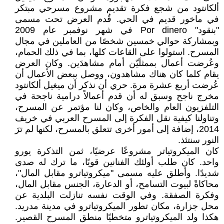
ألكانتود من شجع فكرة تقديم مشروع مسرحي مبتكر
في ماخور قديم في الحي. قُدم العرض تحت مسمى
"بنقود" Por dinero في شهر نوفمبر عام 2009
وبمشاركة حوالي خمسين شخصًا من العاملين في مجال
المسرح. استولوا على القاعات كلها، بما في ذلك الحمام،
وعُرضت أعمال بممثلَيّن أمام مشاهدَين. وكان العرض
يقام كلما كان هناك مشاهدون، ووصل ببعض الأعمال أن
عُرضت أربع عشرة مرة. حري أن نذكر أن ميغيل ألكانتود
مخرج ناجح وسبق له أن قدم أعمالاً درامية ناجحة في
التلفزيون العام والخاص، وكان لنا مؤتمر عن المسرح،
وتناولنا كيفية نقل الفكرة إلى المسرح العربي في خريف
2014، إضافة إلى أمور أخرى تتعلق بالمسرح، لكنها لم ترَ
النور سنتئذ.
كان الميكروتياتر مشروعًا عرضيًا، ثمن التذكرة يورو
واحد. كان طلب أولئك الفنانين قويًا، ما ترك له صدى
شديدًا. وأطلق عليه مسمى "ميكروتياترو مقابل المال"،
محاكاةً لبيوت التسامح، أو الدعارة، الجنس مقابل المال،
وفكرة الصفقة. وفي الوقت نفسه تنازلت البلدية عن
محل جزارة، مكان تطور الميكروتياترو في مدينة مدريد.
هكذا ولد الميكروتياترو متخطيًا منطق المسرح القصير.