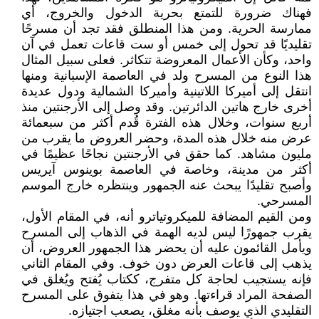
فهناك ضرورة للتمتع بحرية الدخول والخروج، أي
ممارسة الحرية. ومن هذا المنطلق فقد تجد أن مسرحًا
تقليديًا قد تحول إلى خمس أو ست قاعات تعمل في آن
واحد، وكأن الأعمال المعروضة تتكاثر. فعلى سبيل المثال
هذا النوع من المسرح ولد في العاصمة الإسبانية ومنها
انتقل إلى أميركا اللاتينية وأميركا الشمالية ودول عديدة
أخرى خارج هاتين الدائرتين. وقد وصل إلى الأرجنتين منذ
أربع سنوات، وخلال هذه الفترة قُدم أكثر من سبعمائة
عرض منه خلال هذه المدة، وحضر العروض ما يقرب من
مليون مشاهد. كما حقق في الأرجنتين نجاحًا عظيمًا في
أكثر من مدينة، وخاصة في العاصمة بوينوس آيريس
وأصبح تقليدًا يبحث عنه الجمهور وينتظره خارج الموسم
المسرحي.
ومن القيم المضافة للميكروتياترو أنه، في المقام الأول،
يقرب جمهورًا ليس لديه الهمة في الذهاب إلى المسرح
ويأمل القائمون عليه أن يحضر هذا الجمهور العروض، أن
يذهب إلى قاعات العرض دون خوف. وفي المقام الثاني
فإنه يستجيب لحاجة كل متفرج، ككتاب يُفتح ويُغلق في
الصفحة المراد قراءتها. وهو في هذا يتفوق على المسرح
التقليدي الذي يوصف بأنه مغلق، يصعب اجتيازه.