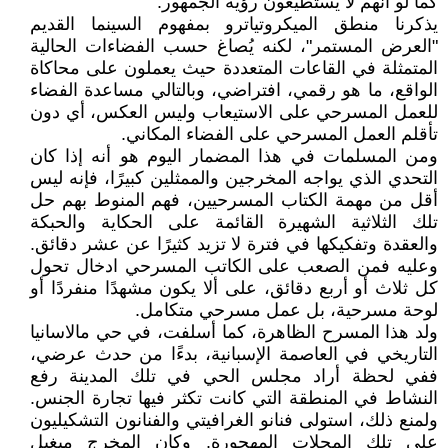
كما لو أنهم لا يستطيعون رؤية الجمهور.
يذكرنا منطق الميكروتياترو بمفهوم السينما القديم
"العرض المستمر"، لكنه يُصاغ حسب الفضاءات الحالية
المتمثلة في القاعات المتعددة حيث يعملون على محاكاة
الواقع، ما هو رقمي، افتراضي، وبالتالي مساعدة الفضاء
للعمل المسرحي على الاستيعاب وليس العكس، أي دون
تأقلم العمل المسرحي على الفضاء المكاني.
ومن المسلمات في هذا المضمار اليوم هو أنه إذا كان
التحدي الذي يواجه المخرجين والممثلين كبيرًا، فإنه ليس
أقل من مهمة الكتاب المسرحيين، فهم المنوط بهم حل
تلك الثلاثية الشهيرة القائمة على الحكاية والحبكة
والعقدة وتفكيكها في فترة لا تزيد كثيرًا عن عشر دقائق.
وعليه فمن الصعب على الكاتب المسرحي ادخال تحول
كل ثلاث أو أربع دقائق، على ألا يكون مشهدًا منفردًا أو
لوحة مسرحية، بل عمل مسرحي متكامل.
ولد هذا المسرح الظاهرة، كما أسلفت، في حي مالاسانيا
التاريخي في العاصمة الإسبانية، بدءًا من حدث عرضي،
ففي لحظة أراد مجلس الحي في تلك المدينة رفع
النشاط في المنطقة التي كانت تكثر فيها تجارة الجنس.
ولمنع ذلك، استولى فنانو الغرافيتي والفنانون التشكيليون
على تلك المحلات المهجورة. وكان المخرج ميغيل