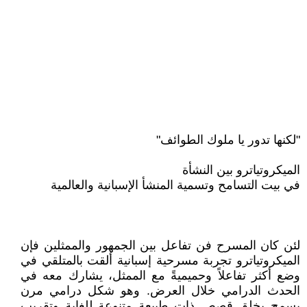
"لكنها تدور يا ملوك الطوائف"
الميكروتياترو بين النشأة
في بيت التسامح وتسمية المنشأ الإسبانية والعالمية
لئن كان المسرح فن تفاعل بين الجمهور والممثلين فإن
الميكروتياترو تجربة مسرحية إسبانية ألقت بالمتلقي في
وضع أكثر تفاعلاً وحميميةً مع الممثل، يشارك معه في
الحدث الدرامي خلال العرض. وهو شكل درامي مرن
يسمح بخلق قصص ذات طبيعة متنوعة للغاية وتقريب