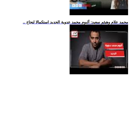
.. محمد علام وهيثم سعيد: ألبوم محمد عدوية الجديد استكمالا لنجاح