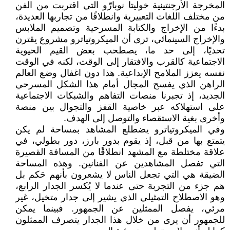
المخرجة الأرجنتينية خوليتا نوبارّو التي اقتربت من الفن
من مختلف اللغات التعبيرية وانطلاقًا من تجاربها العديدة،
بدءًا من الإخراج والكتابة المسرحية وتصميم الملابس
والإخراج السينمائي، ترى أن الميكروتياترو مشروع يقترن
تحديًا، إلى حد ما، يصطحب بعض القيم الحيوية
الاجتماعية كالقرب والافتقار إلى الوقت، لكنه في الوقت
نفسه يعزز الملامح الإبداعية. هذا دون اغفال وضع العالم
الراهن الذي يفسح المجال أمام هذا الشكل المسرحي
الجديد، إذ تجبرنا منصات التفاهم والشبكات الاجتماعية
على استهلاكه عبر خاصية القفز والتجوال بين منصة
وأخرى بغية الاستقصاء والتوصل إلى الهدف.
وفي الميكروتياترو يضطلع المشاهد بمساحة لم يكن
يتمتع بها من قبل، إذ يقوم بدور بارز، دور بطولي، في
علاقة مختلطة مع المشهد انطلاقًا من المسافة القصيرة
التي تفصل المشاهدين عن الفنانين. وهذه المساحة
الضيقة هي التي تجعل الناس لا يشعرون بأنهم حَكم بل
هم جزء من التجربة حتى عندما لا يُكسر الجدار الرابع،
وهو الاصطلاح التمثيلي الذي يشير إلى جدار متخيل، غير
مرئي، يفصل الممثلين عن الجمهور. فبينما يمكن
للجمهور أن يرى من خلال هذا الجدار يتصرف الممثلون