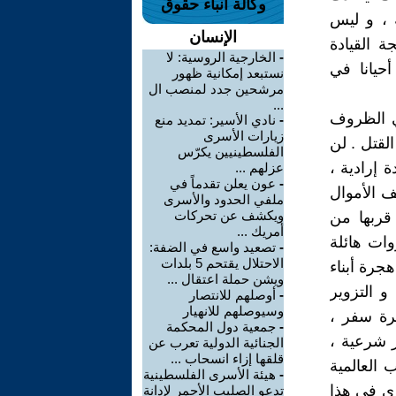
وكالة أنباء حقوق
 ، و ليس
الإنسان
ة القيادة
-
الخارجية الروسية: لا
حيانا في
نستبعد إمكانية ظهور
مرشحين جدد لمنصب ال
...
ي الظروف
-
نادي الأسير: تمديد منع
زيارات الأسرى
لقتل . لن
الفلسطينيين يكرّس
 إرادية ،
عزلهم ...
-
عون يعلن تقدماً في
ف الأموال
ملفي الحدود والأسرى
ويكشف عن تحركات
قربها من
أمريك ...
وات هائلة
-
تصعيد واسع في الضفة:
الاحتلال يقتحم 5 بلدات
جرة أبناء
ويشن حملة اعتقال ...
 التزوير
-
أوصلهم للانتصار
وسيوصلهم للانهيار
رة سفر ،
-
جمعية دول المحكمة
 شرعية ،
الجنائية الدولية تعرب عن
قلقها إزاء انسحاب ...
 العالمية
-
هيئة الأسرى الفلسطينية
ري في هذا
تدعو الصليب الأحمر لإدانة