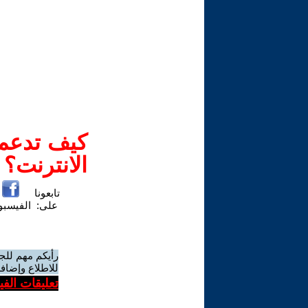
كيف تدعم-
الانترنت؟
تابعونا
على:
الفيسب
رأيكم مهم للج
للاطلاع وإضافة
تعليقات الف