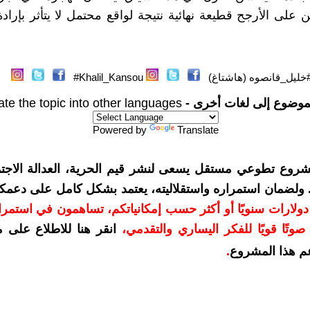
 على الأرجح قطيعة نهائية نتيجة لواقع محتمل لا يتأثر بإرادة
خليل_قانصوه (هاشتاغ)
Khalil_Kansou#
موضوع إلى لغات أخرى -
ate the topic into other languages
Powered by
Translate
شروع تطوعي مستقل يسعى لنشر قيم الحرية، العدالة الاجتم
. ولضمان استمراره واستقلاليته، يعتمد بشكل كامل على دعمك
دعمكم بمبلغ 10 دولارات سنويًا أو أكثر حسب إمكانياتكم، تساهمون في استم
وتًا قويًا للفكر اليساري والتقدمي
،
انقر هنا للاطلاع على 
م هذا المشروع
.