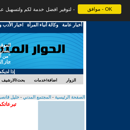
موافق - OK
لتوفير افضل خدمة لكم ولتسهيل عملي
أخبار عامة
-
وكالة أنباء المرأة
-
اخبار الأدب و
الموقع
يسارية
"من أج
حاز ال
إذا لديك
الزوار
اضافة/خدمات
بحث/الارشيف
الصفحة الرئيسية
-
المجتمع المدني
-
خليل قانص
تبرعاتكم