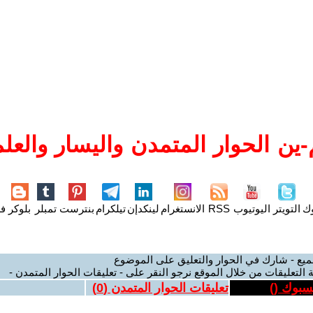
ين الحوار المتمدن واليسار والعلم
وك
التويتر
اليوتيوب
RSS
الانستغرام
لينكدإن
تيلكرام
بنترست
تمبلر
بلوكر
فل
ميع - شارك في الحوار والتعليق على الموضوع
 التعليقات من خلال الموقع نرجو النقر على - تعليقات الحوار المتمدن -
يسبوك (
)
تعليقات الحوار المتمدن (
0
)