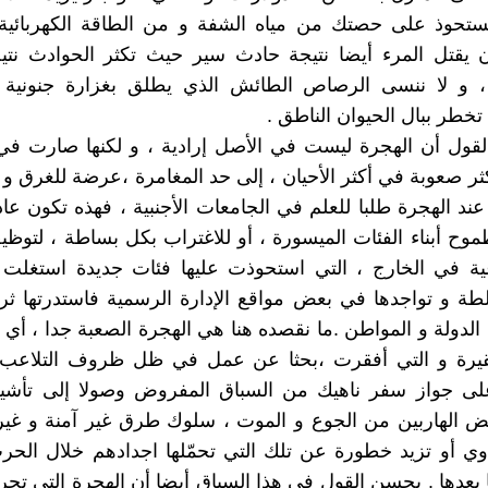
ستحوذ على حصتك من مياه الشفة و من الطاقة الكهربائية
 يقتل المرء أيضا نتيجة حادث سير حيث تكثر الحوادث نتيج
 ، و لا ننسى الرصاص الطائش الذي يطلق بغزارة جنونية أ
تخطر ببال الحيوان الناطق .
القول أن الهجرة ليست في الأصل إرادية ، و لكنها صارت ف
كثر صعوبة في أكثر الأحيان ، إلى حد المغامرة ،عرضة للغرق و ا
ند الهجرة طلبا للعلم في الجامعات الأجنبية ، فهذه تكون عادة
موح أبناء الفئات الميسورة ، أو للاغتراب بكل بساطة ، لتوظي
ية في الخارج ، التي استحوذت عليها فئات جديدة استغلت 
طة و تواجدها في بعض مواقع الإدارة الرسمية فاستدرتها ثر
دولة و المواطن .ما نقصده هنا هي الهجرة الصعبة جدا ، أي ه
فقيرة و التي أفقرت ،بحثا عن عمل في ظل ظروف التلاعب و
ى جواز سفر ناهيك من السباق المفروض وصولا إلى تأشي
 الهاربين من الجوع و الموت ، سلوك طرق غير آمنة و غير
ي أو تزيد خطورة عن تلك التي تحمّلها اجدادهم خلال الحرب
ا بعدها . يحسن القول في هذا السياق أيضا أن الهجرة التي تج