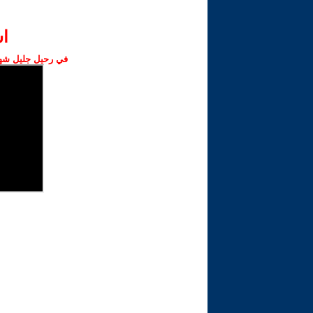
ا‫
في رحيل جليل شهبا