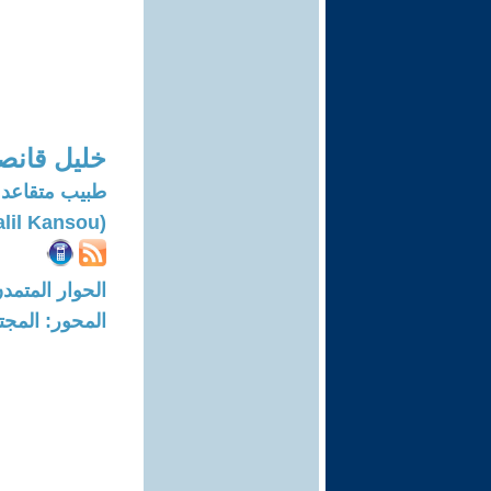
خليل قانص
طبيب متقاعد
(Khalil Kansou)
الحوار المتمدن-العدد: 7751 - 23
المحور: المجت