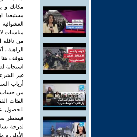
مكانك و ي
مستبعدا ان
العشوائية
مناسبات لا 
من نافلة 
الراهنة ، أ
نتوقف هنا ع
استجابة لط
غير الشرع
أرباب السل
من حساب ال
الفئات ال
للحصول عل
فيضطر بعض
لدرجة تساو
الأولى و م