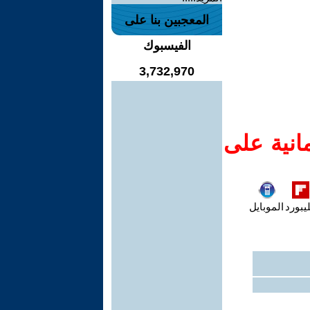
المعجبين بنا على
الفيسبوك
3,732,970
انية على
يبورد
الموبايل