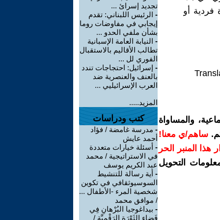
تجديد إسرائ ...
 فردية أو
-
الرئيس اللبناني: تقدم
إيجابي في مفاوضات روما
بشأن ملفي الحدو ...
-
النيابة العامة الإسبانية
تطالب الأقاليم بالاستقبال
الفوري لل ...
-
إسرائيل: احتجاجات تندد
Transl
بالعنف والعنصرية ضد
العرب الإسرائيليي ...
المزيد.....
كتب ودراسات
اعية، والمساواة
-
مدرسة غامضة / فؤاد
م.
ساهم/ي معنا!
أحمد عايش
-
أسئلة خيارات متعددة
رار هذا المنبر الحر
في الاستراتيجية / محمد
معلومات التحويل
عبد الكريم يوسف
-
أية رسالة للتنشيط
السوسيوثقافي في تكوين
شخصية المرء -الأطفال ...
/ موافق محمد
-
بيداغوجيا البُرْهانِ فِي
فَضاءِ الثَوْرَةِ الرَقْمِيَّةِ /