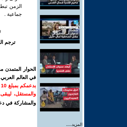
الزمن تبطن
جماعية .
#
ترجم ال
الحوار المتمدن م
في العالم العربي
ب
والمستقل، ليبقى ص
والمشاركة في دع
المزيد.....