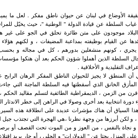
قيقة الأوضاع في لبنان عن حيوان ناطق مفكر . لعل ما يمي
ياب السلطة عن قيادة الدولة " الوطنية "، حيث يخيّل للمرا
لبلاد موجودون على متن طائرة تحلق في الجو على غير هد
دها عن القيام بوظيفته بمداعبة المضيفات ، و لكنهم هؤلاء 
 يجري ، كونهم منشغلين بدورهم ، كل في مجاله و بحسب 
ال السلطة الذين أهملوا شؤون الحكم بعد أن هتكوا مؤسسات
عراف التقليدية و الأخلاقية .
 أن المنطق لا يجيز للحيوان الناطق المفكر الرهان الرابح
المأزق الخانق الذي أسقطتها فيه السلطة الماجنة التي جاءت 
ن من الزمن ، الديمقراطية الطائفية لتسلم مقاليد الحكم 
 دورة انتخابية بعد أخرى وصولا في الراهن إلى خطر الاندثار الن
ا السياق أن هناك مؤشرات عديدة على انطلاقة هذه السيرور
ر ، و لكن أبرزها من وجهة نظرنا ،هي الهجرة التي تجتذب جيل ا
 نجاة بالنفس ، من العوز و من الموت تحت القصف أو بر
لى المنزل بحثا عن " الدولارات" و الحلي ، أو جار يريد اقتلا