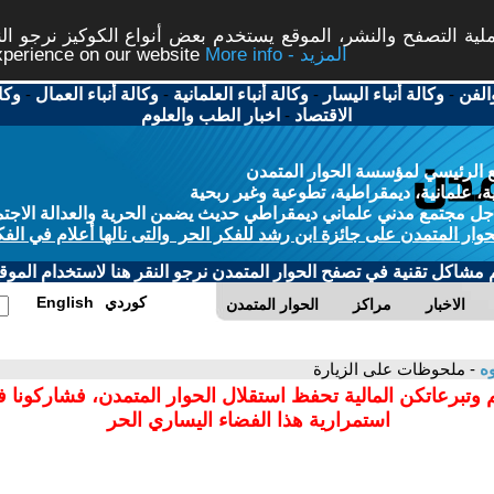
ة التصفح والنشر، الموقع يستخدم بعض أنواع الكوكيز نرجو النق
More info - المزيد
experience on our website
الفن
-
وكالة أنباء اليسار
-
وكالة أنباء العلمانية
-
وكالة أنباء العمال
-
وكا
الاقتصاد
-
اخبار الطب والعلوم
 الرئيسي لمؤسسة الحوار المتمدن
، علمانية، ديمقراطية، تطوعية وغير ربحية
ل مجتمع مدني علماني ديمقراطي حديث يضمن الحرية والعدالة الاجتم
حوار المتمدن على جائزة ابن رشد للفكر الحر والتى نالها أعلام في الفك
م مشاكل تقنية في تصفح الحوار المتمدن نرجو النقر هنا لاستخدام الموقع
كوردي
English
الاخبار
مراكز
الحوار المتمدن
وه
- ملحوظات على الزيارة
 وتبرعاتكن المالية تحفظ استقلال الحوار المتمدن، فشاركونا 
استمرارية هذا الفضاء اليساري الحر