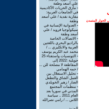
علي أسعد وطفة
-
مأزق الحريات الأكاديمية
في الجامعات العربية:
مقاربة نقدية / علي أسعد
الحوار المتمدن
وطفة
-
العدوانية الإنسانية في
سيكولوجيا فرويد / علي
أسعد وطفة
-
الاتصالات الخاصة
بالراديو البحري باللغتين
العربية والانكليزي ... /
محمد عبد الكريم يوسف
-
التونسيات واستفتاء 25
جويلية :2022 إلى
المقاطعة لا مصلحة للن ...
/ حمه الهمامي
-
تحليل الاستغلال بين
العمل الشاق والتطفل
الضار / زهير الخويلدي
-
منظمات المجتمع
المدني في سوريا بعد
العام 2011 .. سياسة
اللاس ... / رامي نصرالله
المزيد.....