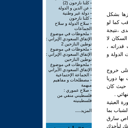
-
كلنا نازحون (2)
-
عن الدين و الدولة
-
دولة غير وطنية
زها بشكل
-
كلنا نازحون
قب كما لو
-
سلاح الدولة و سلاح
الجماعات
ى ،نتيجة
-
ملحوظات في موضوع
السكان لا
الإتفاق السعودي الإيراني :
توطين النازحين 2
قدراته ،
-
ملحوظات في موضوع
 الدولة و
الإتفاق السعودي الإيراني :
توطين النازحين
-
ملحوظات في موضوع
الإتفاق السعودي الأيراني
 على خروج
-
الجماعة الإحتماعية
بها دوريا
-
مصطلحات و مفاهيم
مبهمة
، حيث كان
-
صلاح عموري :
هائي .
فلسطيني منفي من
فلسطينيته
ة العبثية
لشباب بما
المزيد.....
صاص سارق
عك ليأخذك