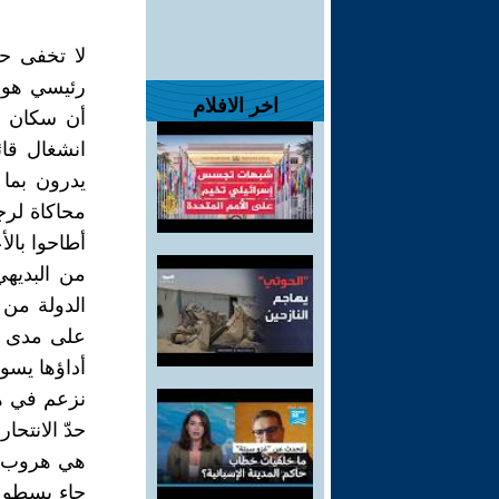
لا تخفى ح
رئيسي هو غ
اخر الافلام
أن سكان ا
انشغال قائ
يدرون بما
محاكاة لرج
أطاحوا بالأ
من البديهي
الدولة من 
على مدى قر
أداؤها يسوء
نزعم في هذ
حدّ الانتحا
هي هروب و
جاء يسطو ع