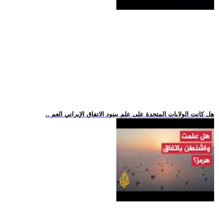
.. هل كانت الولايات المتحدة على علم ببنود الاتفاق الإيراني العم