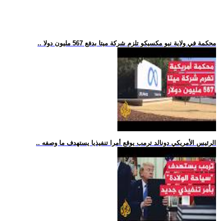
.. محكمة في ولاية نيو مكسيكو تلزم شركة ميتا بدفع 567 مليون دولا
.. الرئيس الأمريكي دونالد ترمب يوقع أمرا تنفيذيا يستهدف ما وصفه