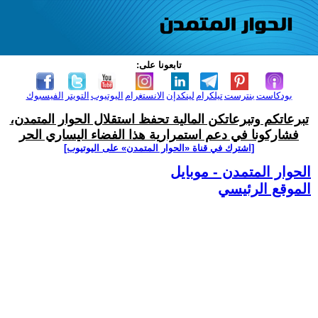
تابعونا على:
بودكاست
بنترست
تيلكرام
لينكدإن
الانستغرام
اليوتيوب
التويتر
الفيسبوك
تبرعاتكم وتبرعاتكن المالية تحفظ استقلال الحوار المتمدن،
فشاركونا في دعم استمرارية هذا الفضاء اليساري الحر
[اشترك في قناة ‫«الحوار المتمدن» على اليوتيوب]
الحوار المتمدن - موبايل
الموقع الرئيسي