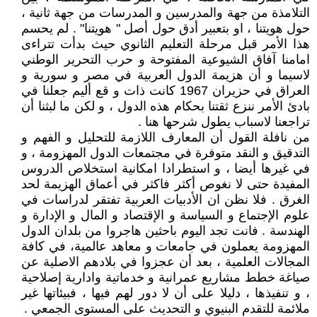
التلامذة من جهة والمدرسين و المدرسات من جهة ثانية ،
حول هويتنا ، او بتعبير أدق حول أصل " هويتنا" . لم يحسم
هذا الأمر قبل مرحلة التعليم الثانوي حيث بدأت تتراءى
امامنا آفاق الشيوعية المفتوحة و حرب التحرير الوطني
لاسيما و أن هزيمة الدول العربية في مصر و سورية و
العراق في حزيران 1967 كانت ذات و قع أليم جعلنا في
بادئ الأمر ننزع ثقتنا بحكام هذه الدول ، و لكن ما لبثنا أن
تراجعنا لاسباب يطول شرحها هنا .
من نافلة القول أن المعارف اللازمة للتحليل و الفهم و
التدقيق و النقد متوفرة في مجتمعات الدول المهزومة ، و
في غيرها أيضا ، و استطرادا امكانية استخلاص الدروس
المفيدة حتى لا نغوص أكثر فاكثر في أعماق الهزيمة لحد
الغرق . فلا نظن ان الأدبيات العربية تفتقر لدراسات في
علوم الإجتماع و السياسة و الإقتصاد و المال و الإدارة و
الهندسة . فانت تجد اليوم باحثين هاجروا من بلدان الدول
المهزومة يعملون في جامعات و معاهد عالمية، في كافة
المجالات العلمية ، بعد أن عجزوا في بلادهم الاصلية عن
صياغة خطط مشاريع عمرانية و خدماتية وادارية إصلاحية
، و تنفيذها ، دليلا على أن لا دور لهم فيها ، فبيئاتها غير
ملائمة للتقدم البنيوي و التحديث على المستوى الجمعي .