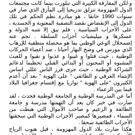
و لكن المفارقة الكبيرة التي تبلورت بينما كانت مجتمعات
الدول المهزومة تنزلق تدريحيا إلى المأزق الذي صار في
سنوات 1990 خانقا ، هو مبادرة نظم الحكم في تلك
الدول إلى الإنقضاض بقصد التصفية المعنوية و الجسدية ،
على الأحزاب السياسية ، فلم يبق إلا شبه الدولة و
عسكرها و ميليشيات أحزاب السلطة . نجم عنه
إضمحلال الوعي الوطني بما هو محصلة منطقية للإرهاب
الذي مورس في وضح النهار أحيانا ، ضد أعضاء الحركات
الوطنية ، حيث قتلوا و غيبوا و عذبوا و نفيوا و للعبث
المشبوه أو المجنون أو البدائي القبلي تحطيما لدعائم
الشراكة الوطنية ، حيث جرى فرز الناس عللى اساس
الإنتماء العرقي و الطائفي " على الهوية " بعد أن أعدم
الكثيرون "على الهوية " توازيا مع إقتسام جغرافيا البلاد
فيما بين الزعماء .
أما عن المدرسة الوطنية و الجامعة الوطنية فحدث ، لقد
صارت في خبر كان بعد أن التهمتها مدرسة و جامعة
الطائفة و الزعيم و صاحب الأموال التي هبطت من
السماء ، فمصيرها كمصير الأحزاب الوطنية التي سحقتها
الأحزاب الطائفية سحقا .
هكذا صارت بلاد الدول المهزومة ، قبل هبوب الرياح