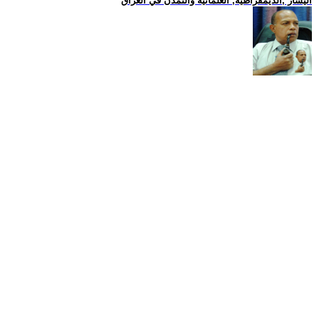
اليسار ,الديمقراطية, العلمانية والتمدن في العراق