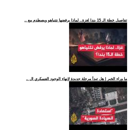
.. تفاصيل خطة الـ 15 بندا لغزة.. لماذا يرفضها نتنياهو ويصطدم مع
.. ما وراء الخبر | هل تبدأ مرحلة جديدة لإنهاء الوجود العسكري ال