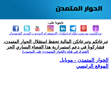
تابعونا على:
بودكاست
بنترست
تيلكرام
لينكدإن
الانستغرام
اليوتيوب
التويتر
الفيسبوك
تبرعاتكم وتبرعاتكن المالية تحفظ استقلال الحوار المتمدن،
فشاركونا في دعم استمرارية هذا الفضاء اليساري الحر
[اشترك في قناة ‫«الحوار المتمدن» على اليوتيوب]
الحوار المتمدن - موبايل
الموقع الرئيسي