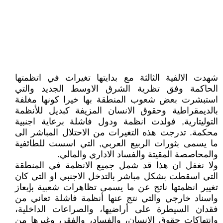
شهدت الالفية الثالثة مع بدايتها تغيرات في اتظمتها
الحاكمة وفق تظرية الشرق الاوسط الجديد والتي
استبشرت بعض شعوب المنطقة بها خيرا كونها مغلفة
بالديمقراطية وحقوق الانسان المزيفة كبديل للأنظمة
التوليتارية, فولدت انظمة ودول فاشلة برعاية اجنبية
محكمة. تدرجت هذه التغيرات من الاحتلال المباشر الى
ما يسمى بثورات الربيع العربي, التي اسست للطائفية
والمحاصصة المقيتة والفساد الاداري والمالي.
ولا نغفل ان هذا قد شمل جميع الانظمة في المنطقة
التي اسقطت بشكل مباشر بالتدخل الاجنبي او التي كان
تغيير انظمتها ناتج عن ما يسمى تظاهرات شعبية بإيعاز
واسناد خارجي والتي نتج عنها أنظمة فاشلة تعاني من
فقدان السيطرة على أراضيها، والصراعات الداخلية،
وانتهاكات حقوق الإنسان، والفساد، والفقر، وغيرها من