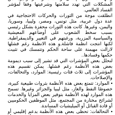
المشكلات التي تهدد سلامتها وشرعيتها وفقا لمؤشر
الفساد العالمي.
انطلقت موجة من الثورات والحركات الاحتجاجية في
عدة دول عربية، مثل تونس، ومصر، وليبيا، وسوريا،
واليمن، وغيرها. كانت هذه الثورات محفزة بشكل رئيسي
بسبب سخط الشعوب على أوضاعهم المعيشية
والسياسية المزرية، ورغبتهم في التغيير والديمقراطية.
لكنها انتجت انظمة فاشلة,و هذه الانظمة رغم فشلها
لازالت مهيمنة على ساحة الحكم وتتمسك في تثبيت
حكمها وفسادها..
لنحلل بعض المؤشرات التي قد تشير إلى سبب ديمومة
بعض هذه الأنظمة رغم فشلها. يمكن تقسيم هذه
المؤشرات إلى ثلاث فئات رئيسية: الموارد، والتحالفات،
والإصلاحات.
• الموارد: تتمتع بعض هذه الأنظمة بثروات طبيعية كبيرة،
خصوصًا النفط والغاز، مثل ليبيا والجزائر وغيرها. تسمح
هذه الموارد لهذه الأنظمة بتوفير بعض المزايا والخدمات
لشرائح مختارة من المجتمع، مثل الموظفين الحكوميين
أو قادة القبائل أو الميليشيات المساندة.
• التحالفات: تحظى بعض هذه الأنظمة بدعم إقليمي أو