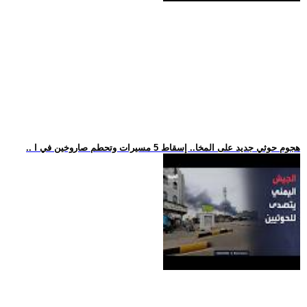
.. هجوم حوثي جديد على المخا.. إسقاط 5 مسيرات وتحطم صاروخين في ا