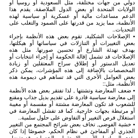
دولي من جهات مختلفة، مثل السعودية أو روسيا أو
الولايات المتحدة او بعض الدول الملاصقة. يقدم هذا
الدعم مساعدات مالية أو عسكرية أو سياسية لهذه
الأنظمة، مما يزيد من قدرتها على الصمود والتغلب على
التحديات..
• الإصلاحات الشكلية, تقوم بعض هذه الأنظمة بإجراء
بعض التغييرات أو التنازلات في سياساتها أو هيكلتها،
بهدف تهدئة الشارع أو تحسين صورتها. مثل هذه
الإصلاحات قد تشمل إقالة الحكومة أو إجراء انتخابات أو
تعديل الدستور أو إطلاق سراح المعتقلين أو زيادة
المخصصات بالإضافة إلى هذه المؤشرات، يمكن ذكر
بعض العوامل الأخرى التي قد تساهم في ديمومة هذه
الأنظمة، مثل::
• ضعف المعارضة وتشتتها , لذا تفتقر بعض هذه الأنظمة
إلى معارضة سياسية قادرة على تقديم بديل جذاب ومقنع
للشعوب قد تكون المعارضة مشتتة أو مقسمة أو مغيبة
أو مرتبطة بجهات خارجية. كما قد تفشل المعارضة في
استغلال فرص التغيير أو التفاوض على حلول سلمية..
• خشية الفوضى, تخاف بعض شرائح المجتمع من التغيير
الجذري أو المفاجئ في نظام الحكم، خصوصًا إذا كان