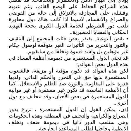
يؤدي إلى انهيار الأمن والاستقرار والخدمات. قد تفضل
هذه الشرائح الحفاظ على الوضع القائم، رغم عيوبه
وفشله، على المجازفة بالانزلاق إلى حالة من الفوضى
والصراع والانقسام, لاسيما اذا كانت هناك دول محاورة
تلعب دور الشرطي لخدمة الدول الكبرى بحجة التهديد
المكاني والقضايا المصيرية..
• نقص التوعية, تفتقر بعض فئات المجتمع إلى التثقيف
والتنور والتحرير من التأثيرات الغبر متوقعة لوصول جكام
غير مؤهلين بل واشد قسوة وتخلفا من سابقيهم.
قد تجني الدول المستعمرة من ديمومة أنظمة الفساد في
هذه الدول بعض الفوائد,:
لكن هذه الفوائد قد تكون مؤقتة أو مزيفة، فالشعوب
المستعمرة لديها حق في التحرر والحكم الذاتي، ولديها
قدرة على المقاومة والثورة ضد الظلم والاستغلال. كما
أن الأنظمة الفاسدة قد تكون غير مستقرة أو غير موالية
للدول المستعمرة في بعض الأحيان، وقد تتحالف مع دول
أخرى..
إذن، يمكن القول إن الدول المستعمرة ، تزرع بذور
الصراع والكراهية والتخلف في المنطقة وهذه الحكومات
وهي ستلعب الدور ذاتيا في ديمومة ضعف وتخلف
الانظمة وجاجتها لطلب المساعدة الخارجية..