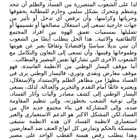
لذا على الشعوب المتضررة من الفساد والظلم أن تتحد
وتتنظم وتتحرك بشكل سلمي وحازم للمطالبة بحقوقها
وحرياتها وكرامتها، وأن ترفض أي تدخل أو تأثير من
جهات خارجية تسعى إلى استغلال مصالحها أو تقسيمها أو
تضليلها بمسميات تعمق الهوة بين افراد المجتمع
كالطائفية والاثنية,. هذا الحل يتطلب أيضًا من الشعوب
أن تبني بديلًا سياسيًا واقتصاديًا وثقافيًا يعبر عن هويتها
وطموحاتها وقيمها، وأن تسعى إلى التعاون والتكامل مع
الشعوب الأخرى التي تشاركها نفس المصير والمطالب..
أما موقف اليسار الوطني من الأنظمة الفاسدة، فهو
موقف معارض ونقدي وثوري، فاليسار الوطني يرى في
الفساد مظهرًا من مظاهر الظلم والإستبداد والإستغلال،
ويعتبره عائقًا أمام التقدم والتحرير والعدالة. لذلك، يسعى
اليسار الوطني إلى كشف مصادر وآليات وآثار الفساد،
وإلى توعية الشعب بخطورته، وإلى تنظيم المقاومة
ضده، وإلى المشاركة في بناء مجتمع جديد خالٍ من
الفساد.لكن المشكل الاكبر هو الدعم الاستعماري والغير
استعماري لانظمة الفساد لان هذه الانظمة ستبقى
متمسكة بالحكم وتمارس كل انواع العنف ضد المعارضين
وهذا يتطلب رفض هيمنة القطب الواحد على مصير