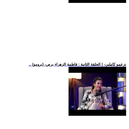
.. (برومو) -نزعمو كاملين- | الحلقة الثانية : فاطمة الزهراء برص