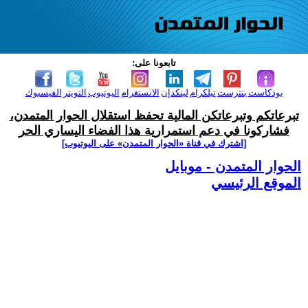
تابعونا على:
بودكاست
بنترست
تيلكرام
لينكدإن
الانستغرام
اليوتيوب
التويتر
الفيسبوك
تبرعاتكم وتبرعاتكن المالية تحفظ استقلال الحوار المتمدن،
فشاركونا في دعم استمرارية هذا الفضاء اليساري الحر
[اشترك في قناة ‫«الحوار المتمدن» على اليوتيوب]
الحوار المتمدن - موبايل
الموقع الرئيسي