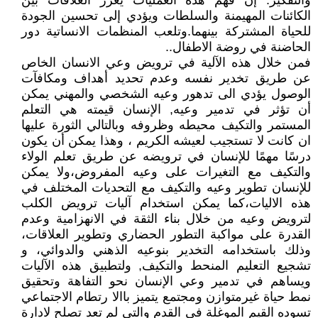
والتفكير. إن فهم هذه العمليات يعزز العلاقات بين
الكائنات المهيمنة والسلطات ويؤدي إلى تحسين الجودة
للحياة المشتركة بينهما.وتلعب المنظمات الانساتية دور
الحاضنة في روضة الاطفال..
فمن خلال هذه الآلية في ترويض وعي الانسان الخاص
عن طريق تخدير نفسه وعدم تحديد أهداف ومكافآت
الوصول يؤدي الى تدهور وعيه الشخصي والمهني يمكن
أن تؤثر في تدمير وعيه, الإنسان قيمته هي التعلم
المستمر والتكيف محيطه وظروفه وبالتالي الثورة عليها
ان كانت لا تستجيب لعيشه الكريم ، وهذا يمكن أن يكون
درسًا مهمًا للإنسان في ترويضه عن طريق تعلم الولاء
والتكيف مع التغيرات على وعيه المفروض،ولا يمكن
للإنسان تطوير وعيه والتكيف مع التحديات المختلف في
هذه الاليات،كما يمكن استخدام آليات ترويض الكلب
لترويض وعيه من خلال بناء الثقة في الانهزامية وعدم
القدرة على مواكبة التطور الحضاري وتطوير العلاقات،
وذلك باستخدامه التخدير بنوعيه الذهني والدوائي، و
تشجيع التعليم المنحط والتكيف, ولتطبيق هذه الآليات
ويساهم في تدمير وعي الإنسان نحو التفاهة وتحقيق
نمط حياة غيرمتوازن ومجتمع يتميز باالا رتطام الاجتماعي
تسوده القيم الموغلة في القدم والتي لم تعد تصلح لادارة