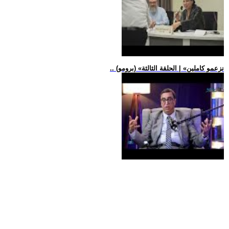
.. (برومو) «نزعمو كاملين» | الحلقة الثالثة