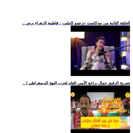
.. الحلقة الثانية من بودكاست -نزعمو كاملين- : فاطمة الزهراء برص
.. تصريح الرفيق جمال براجع الأمين العام لحزب النهج الديمقراطي ا