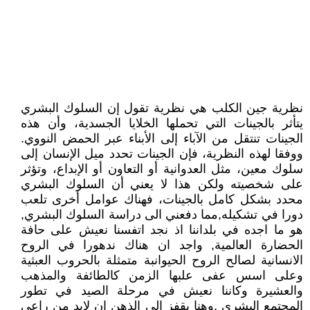
نظرية جين الكلب هي نظرية تقول إن السلوك البشري
يتأثر بالجينات التي تحملها الخلايا الجسدية، وأن هذه
الجينات تنتقل من الآباء إلى الأبناء عبر الحمض النووي.
ووفقا لهذه النظرية، فإن الجينات تحدد ميل الإنسان إلى
سلوك معين، مثل العدوانية أو التعاون أو الإبداع، وتؤثر
على شخصيته ولكن هذا لا يعني أن السلوك البشري
محدد بشكل كامل بالجينات، فهناك عوامل أخرى تلعب
دورا في تشكيله,مما دفعني الى دراسة السلوك البشري,
هو ما اجده في بلداننا اذ نجد اتفسنا نعيش على حافة
الحضارة العالمية, واجد ان هناك ندهورا في الروح
الانسانية لصالح الروح الحيوانبة متمثلة بالحروب العبثية
وعلى اسس عفى علبها الزمن كالطائفة والمذهب
والعشيرة وكاننا نعيش في مرحلة الصيد في تطور
المجتمع البشري ,وهنا يقفز الى الذهن ان لابد من راعي