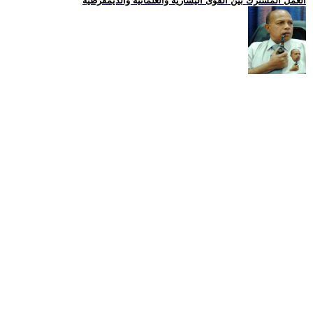
العمل المشترك بين القوى اليسارية والعلمانية والديمقرطية