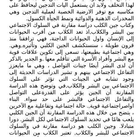
لهذا التخلف ولابد ان يستعمل اليات التدجين ليحافظ على
مكاسبه مع توفر الارضية الخصبة لعملية التدجين وهي
المخدرات الذهنية والدوائية ونمط الجيأة الكسول.
وكتاب جين الكلب دراسة مقارنة في السلوك الاجتماعي
بين البشر والكلاب,اذ تعد الكلاب من أقرب الحيوانات
إلى الإنسان واول الحيوانات الداجنة، فهي ترافقنا منذ
قرون طويلة ، سنستكشف الجين الكلبي وتأثيره,وهي.
وهي اجتماعية بطبيعتها، تسعى إلى تكوين علاقات قوية
مع البشر وأفراد الأسرة التي تتأقلم معها ,و الجدير بالذكر
أن لدى البشر أيضًا جينات التواصل ، وهي ما مايعزز
التفاعل الاجتماعي بينهم و تشير الدراسات الحديثة إلى
وجود تشابه في الجينات التي تؤثر على السلوك
الاجتماعي بين البشر والكلاب,في وتوضح هذه الدراسة
المقارنة أن الجين يؤثر على القدرةعلى التواصل
والتفاعل الاجتماعي فالبشر على حد سواء. البناء
اواصراجتماعية قوية,. حالة اجتماعية وتفاعلية مع الآخرين
، يتضح من خلال هذه الدراسة المقارنة أن الجين الكلبي
يلعب هامًا في تحديد السلوك الاجتماعي لكل البشر. دورا
متبادلا. وجين الكلب هو دراسة مقارنة في والسلوك
الاجتماعي للبشر والكلاب, تعتبر الكلاب من الحيوانات