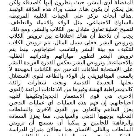
المفضلة لدى البشر، حيث ينظرون إليها كأصدقاء ولكن
هل يمكن أن يكون هناك سبب وراء هذه العلاقة الوثيقة
,هناك أبحاث تركز على الجينات الكلبية المرتبطة
بالسلوك الاجتماعي، مثل الولاء والانتماء والتعاطف.
لتصبح عملية تعاون متبادل بين الكلاب والبشر. ومع ذلك،
يجب أن نلاحظ أن هناك اختلافات بين ترويض الكلاب
وترويض البشر. فعلى سبيل المثال، يتم ترويض الكلاب
لتتكيف مع بيئة البشر ولتناسب احتياجاتهم، بينما يتم
ترويض البشر لتطوير مهاراتهم وقدراتهم العقلية
والاجتماعية. وترويض البشر يعكس القدرة الفريدة للبشر
على الاستحابة لعلاقات التدحين مع الكائنات المهيمنة لا
بالمعنى الميتافيزيقي بل الولاء والطاعة لقوى الاستغلال
بحلتها الجديدة القديمة وتجت شعارات زائفة
كالديمقراطية الهشة وغيرها من الادعاءات الزائفة (القوى
الاخرى هي قوى الاستعمار الجديد)وتكييفها لتلبية
احتياجاتهم. إن فهم هذه العمليات اي عمليات التدجين
يعزز التفاهم والتعاون بين القوى الاخرى والسلطات
المحلية بوجهيها الديني والسياسي، مما يعزز السعادة
والرفاهية للجانبين و يمكننا أن نستنتج أن ترويض
السلطات وبالتالي الانسان هما مجالان مثيران للدراسة