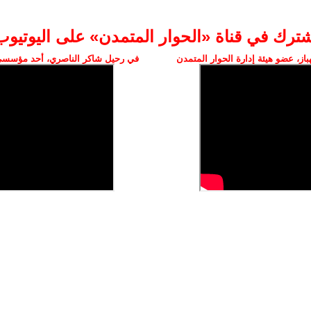
شترك في قناة «الحوار المتمدن» على اليوتيوب
ز، عضو هيئة إدارة الحوار المتمدن
في رحيل شاكر الناصري، أحد مؤسسي 