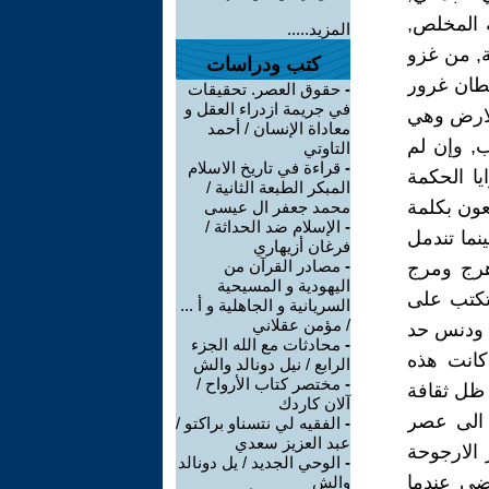
 المخلص,
المزيد.....
ة, من غزو
كتب ودراسات
يطان غرور
-
حقوق العصر. تحقيقات
في جريمة ازدراء العقل و
الارض وهي
معاداة الإنسان / أحمد
ب, وإن لم
التاوتي
-
قراءة في تاريخ الاسلام
ا الحكمة
المبكر الطبعة الثانية /
عون بكلمة
محمد جعفر ال عيسى
-
الإسلام ضد الحداثة /
نما تندمل
فرغان أزيهاري
-
مصادر القرآن من
هرج ومرج
اليهودية و المسيحية
 تكتب على
السريانية و الجاهلية و أ ...
/ مؤمن عقلاني
ح ودنس حد
-
محادثات مع الله الجزء
كانت هذه
الرابع / نيل دونالد والش
-
مختصر كتاب الأرواح /
 ظل ثقافة
آلان كاردك
ل الى عصر
-
الفقيه لي نتسناو براكتو /
عبد العزيز سعدي
 الارجوحة
-
الوحي الجديد / يل دونالد
وضى عندما
والش