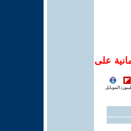
انية على
يبورد
الموبايل