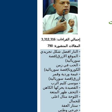
ت
إجمالي القراءات: 3,312,316
المقالات المنشورة: 790
-
النار افضل شكل تجريدي
-
الموقع الازرق(قصة
سوريالية)
-
الحب في زمن
الكورونا(قصة سوريالية)
-
غيمة وردية وقمر
ازرق(قصة سوريالية)
-
موسى كليم الرب
-
القصيدة يحركها الكاهن
-
التحف ظهر المتعة
-
اللوحة مثال اعلى
للجمال
-
ستار العفة
-
جرحي وطني