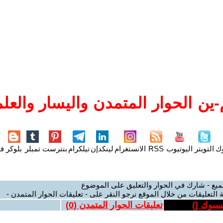
ين الحوار المتمدن واليسار والعلم
وك
التويتر
اليوتيوب
RSS
الانستغرام
لينكدإن
تيلكرام
بنترست
تمبلر
بلوكر
فل
ميع - شارك في الحوار والتعليق على الموضوع
 التعليقات من خلال الموقع نرجو النقر على - تعليقات الحوار المتمدن -
يسبوك (
)
تعليقات الحوار المتمدن (
0
)