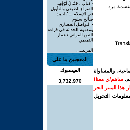
-
كتاب : حَمَّالُ أَوْجُهٍ..
نسمة برد
الصراع الطبقي والتأويل
في الإسلام ... / احمد
صالح سلوم
-
التواصل الحضاري
ومفهوم الحداثة في قراءة
النص القراني / عمار
التميمي
Transl
المزيد.....
المعجبين بنا على
الفيسبوك
اعية، والمساواة
م.
ساهم/ي معنا!
3,732,970
رار هذا المنبر الحر
معلومات التحويل