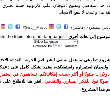
د حد المفاصل وتصبح الاوطان علب كارتونية هشة تحترق ب
ة ماء وعندئذ لا تنفع الامجاد.
الب_المسعودي (هاشتاغ)
Galb__Masudi#
موضوع إلى لغات أخرى -
ate the topic into other languages
Powered by
Translate
شروع تطوعي مستقل يسعى لنشر قيم الحرية، العدالة الاجتم
. ولضمان استمراره واستقلاليته، يعتمد بشكل كامل على دعمك
دعمكم بمبلغ 10 دولارات سنويًا أو أكثر حسب إمكانياتكم، تساهمون في استم
وتًا قويًا للفكر اليساري والتقدمي
،
انقر هنا للاطلاع على 
م هذا المشروع
.