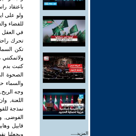
باعتقاد ر
ولو على ايد
للفضاء وال
في العقل و
تحرك راحتي
تكن السما
ولاتمكنني 
كتبت بدم م
الصحوة الى
والسماء حا
وجه الريح,
اللعنة, و
نمذجة للقول
الفوضى, وا
قابيل وهاب
المزيد.....
ويجعلنا نق