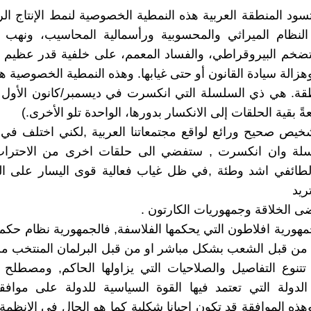
ود المنطقة العربية هذه النمطية الخصوصية لنمط الإنتاج ال
لنظام الميراثي والمحسوبية ورأسمالية المحاسيب، ونهب ا
لتضخم البيروقراطي، والفساد المعمم، على خلفية قدر عظيم 
هزالة سيادة القانون أو حتى غيابها. وهذه النمطية الخصوصية ه
ً بقية الحلقات إلى الانكسار بدورها، الواحدة تلو الأخرى.)
خيص صحيح ورائع لواقع مجتمعاتنا العربية ,لكني اختلف في
لة وان انكسرت , ستفضي الى حلقات اخرى من الاحتراب
الطائفي اشد وطئة ,في ظل غياب فعالية قوى اليسار على ال
تريد
ضى الخلاقة وجمهوريات الكارتون .
مهورية افلاطون التي يحكمها الفلاسفة, فالجمهورية نظام حكم ي
 من قبل الشعب بشكل مباشر او من قبل البرلمان المنتخب م
تنوع التفاصيل والصلاحيات التي يزاولها الحاكم, ومصطلح 
الدولة التي تعتمد فيها القوة السياسية للدولة على مواف
ذه الموافقة قد تكون احيانا شكلية كما هو الحال في الانظمة ال