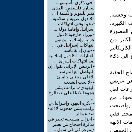
-
في ذكرى تأسيسها..
سفارة فلسطين: المدى
منبر للتنوير والكلمة ا ...
شة وخشنة,
-
8 دول عربية وإسلامية
الكبيرة,
تدعو لوقف انتهاكات
إسرائيل وإقامة دولة ...
 المصورة
-
وزراء خارجية 8 دول
لكثير من
عربية وإسلامية يدينون
انتهاكات إسرائيل في ...
كاريكاتير
-
-بيان إدانة بأشد
 الى ذكاء
العبارات- لـ8 دول إسلامية
ضد انتهاكات إسرائ ...
-
الرئيس الإيراني يقول إن
التواصل مع المرشد
اج للحقبة
الأعلى مجتبى خامنئ ...
ث عن عريس
-
-لا يحب الشعب
اليهودي-.. ترامب يشن
رعات لعل
هجومًا لاذعًا على عبدالرح
الخوف من
...
-
-يكره اليهود وإسرائيل-..
ة ,واصبحت
ترامب يشن -هجوماً لاذعاً-
لمجد, ففي
ضد عبدالر ...
-
أحزاب مسيحية تحذر في
ت الالهة
مذكرة احتجاج من تغيير
ديموغرافي في سهل ...
ي الجمعي,