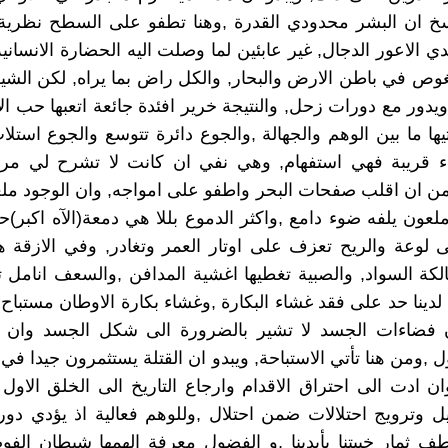
اسخ ان البشر محدودي القدرة ,وهنا تطفو على السطح نظرية
ي الاعور الدجال, غير عابئين لما وصلت اليه الحضارة الانساني
غوص في باطن الارض والبحار, والكل راض بما يراه, لكن الش
يدور مع دورات زحل, والنتيجة خرير افئدة جائعة اتعبها حب 
ها ما بين الوهم والجهالة ,والجوع دائرة تتوسع والجوع استلا
ء قريبة فهي استفهام, وهي نفي ان كانت لا تشرح لي مراي
من ان اقلب صفحات البحر واطفو على امواجه, وان الوجود مل
لعون يلفه ضوء دامع ,واكثر الدموع بللا هي دمعة(الآه اكبر)حي
 لوعة والريح تعزف على اوتار العمر وتغادر, وفي الازقة 
لكة السواد, والصبية تغطيها اغشية المدافن ,والسعف انامل
 لدينا حد على فقد غشاء البكارة ,وغشاء بكارة الاوطان مستبا
ان فضاءات الجسد لا تشير بالضرورة الى شكل الجسد وان 
 ,ومن هنا تأتي الاستباحة, ويبدو ان القتلة يستثمرون جيدا في
ن ادت الى احتراق الاقدام وارجاع التاريخ الى الخلق الاو
يل وترويج احتلالات ضمن احتلال ,وللوهم فعالية اذ يؤدي دور
طف ثمار خيبتنا بأيدينا ,و الفضول معرفة الهمها شيطان الف