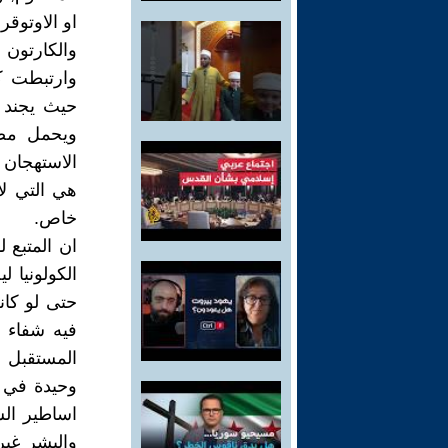
او الاوتوقر
والكارتون 
وارتبطت ك
حيث يجند 
ويحمل مصط
الاستهجان 
هي التي لا
خاص.
ان المتبع 
الكولونيا 
حتى لو كا
فيه شفاء 
المستقبل ا
وحيدة في د
اساطير ال
والبشر غير