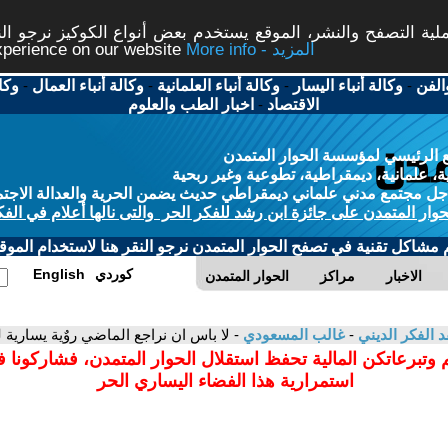
ة التصفح والنشر، الموقع يستخدم بعض أنواع الكوكيز نرجو النق
More info - المزيد
experience on our website
الفن
-
وكالة أنباء اليسار
-
وكالة أنباء العلمانية
-
وكالة أنباء العمال
-
وكا
الاقتصاد
-
اخبار الطب والعلوم
 الرئيسي لمؤسسة الحوار المتمدن
، علمانية، ديمقراطية، تطوعية وغير ربحية
ل مجتمع مدني علماني ديمقراطي حديث يضمن الحرية والعدالة الاجتم
حوار المتمدن على جائزة ابن رشد للفكر الحر والتى نالها أعلام في الفك
م مشاكل تقنية في تصفح الحوار المتمدن نرجو النقر هنا لاستخدام الموقع
كوردي
English
الاخبار
مراكز
الحوار المتمدن
د الفكر الديني
-
غالب المسعودي
- لا باس ان نراجع الماضي روٌية يسارية
 وتبرعاتكن المالية تحفظ استقلال الحوار المتمدن، فشاركونا 
استمرارية هذا الفضاء اليساري الحر