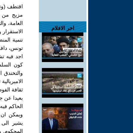
اقتطف (وتس
مزيج من ا
العامة، وا
اخر الافلام
الاستقرار و
تونس، دافعة
اجد فيه تش
كون السلس
والتخندق 
الامبريالية 
ثقافة الفو
بعيدا عن ج
الحاكم فيه
ويمكن ان ت
يشير الى 
المحكوم, وه