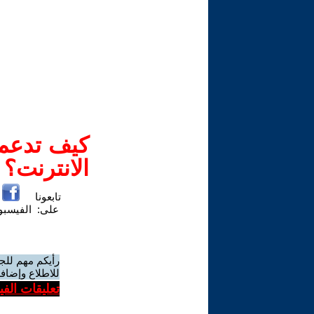
كيف تدعم-
الانترنت؟
تابعونا
على:
الفيسب
رأيكم مهم للج
للاطلاع وإضافة
تعليقات الف