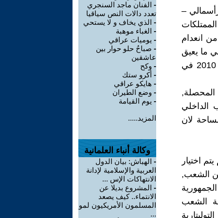
-
الفنان ماجد السنجري
رأسمالي –
تعدد دالات النص سياقيا
-
الذي يخاف و لا يستحي
لممتلكات
-
الغباء موهبة
من انعدام
-
يوميات عراقي
-
صباحُ حلو حوار بين
ي ما يعيق
عاشقين
تنمية المنطقة. هي ذي السلسلة التي انكسرت في ديسمبر/كانون الأول 2010 في
-
وكح
-
أكرو ستك
-
هايكو عراقي
 المحصلة,
-
وضع الطيران
-
يوم القيامة
 الداخلي
المزيد.....
ساحة لان
وكالة أنباء العلمانية
تم اختيار
-
الهباش: بيان الدول
العربية والإسلامية لإدانة
ن الشعب,
الانتهاكات الإس ...
الجمهورية
-
المشروع بديلا عن
الانتماء.. كيف يصعد
قة الشعب
المسلمون الأمريكيون لمو
...
توليتارية