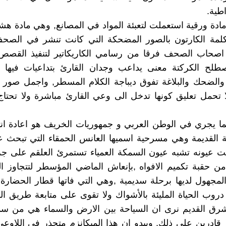
اطية.
مادة ورقية استعملت لتعبئة المواد في المصانع, وهي مادة ه
لمة الكارتون بالصور المضحكة التي كانت تنشر في الصحف 
اصحاب الصحف فرقا من رسامي الكاريكاتير لتنفيذ القصص
لح الكركتة معنى يداعب وجدان القارئ بتداعيات فيها ا
والضحك والبلاغة تفوق ديباجة الكلام المسطر, واجمل صور ال
 تحمل تعليق كونها تدخل الى وعي القارئ مباشرة ولا تحتاج
لما يجري في الوطن العربي و جمهوريات الخريف هو اعادة انت
لية القديمة وهي مسرحية اسميها العانس الحمقاء التي تبح
نت عيونه تشبه عيون السمكة العمياء تستمرئ العلقم على ج
من حقبة تكميم الافواه ,بإنعاش الماضي المؤسطر لتتجاوز 
لمجهول لديها برحلة سديمية ,وهي التي فاتها قطار الحضار
روب الحياة المليئة بالأشواك ولا تقوى على متابعة طريق ا
شرق القديم نرى ان السياحة بين الارض والسماء هي من سما
 قادرين على ذلك, ويبدو ان هذا الميكانزم متجذر في اللاوع