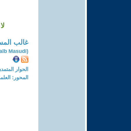
لا
غالب الم
(Galb Masudi)
الحوار المتمدن-العدد: 7438 - 22
المحور: العلما