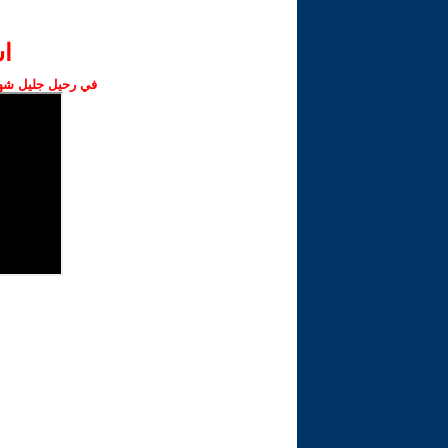
ا‫
في رحيل جليل شهبا