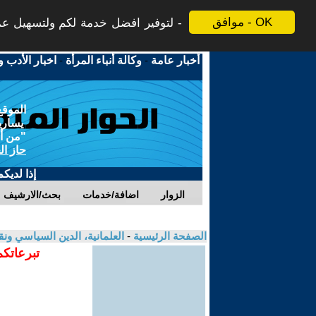
موافق - OK
لتوفير افضل خدمة لكم ولتسهيل عملي
أخبار عامة
-
وكالة أنباء المرأة
-
اخبار الأدب و
الموقع
يسارية
"من أج
حاز ال
إذا لديك
الزوار
اضافة/خدمات
بحث/الارشيف
الصفحة الرئيسية
-
العلمانية، الدين السياسي ونق
تبرعاتكم