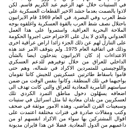
في الستينات خلال عهد الزعيم عبد الكريم قاسم. لكن
لاذوا بالصمت بعدما حشد الاخير القطعات العسكرية على
شط العرب وفي البصرة. في العام 1969 قام الايرانيون
باحتلال نصف شط العرب بالقوة العسكرية واغلقوه بوجه
الملاحة البحرية العراقية. واستمروا على هذا العمل
العدواني والذي لا يدل على الاحترام حتى اجبروا الحكومة
على التنازل لهم عن ذلك الجزء زائدا اراض عراقية اخرى
وذلك في اتفاقية العام 1975. ولم يتوقف الامر عند هذه
الاعتداءات إذ كان الايرانيون يتدخلون ايضا بالشأن
الداخلي للعراق من خلال توفيرهم للدعم العسكري
واللوجيستي للمتمردين الاكراد في شماله، وهم حتى
قاموا باسقاط طائرتين عسكريتين للجيش كانتا تقومان
بواجبهما في تلك المنطقة. وكانوا بنفس الوقت من ضمن
سياستهم التآمرية المعادية للعراق والتي كانت تهدف الى
اضعافه يسهّلون دخول مناطق التمرد الكردي تلك
لعسكريين من بلدان معادية لنا مثل اسرائيل في ستينات
وسبعينات القرن الماضي. وهذه الامور موثقة في صحف
وكتب ومقالات صادرة في فترات مختلفة اعتمدت على
اقوال المشتركين بها سواء من الاكراد انفسهم او من
داعميهم من الدول المعادية. فضلا عن هذا فايران مديونة