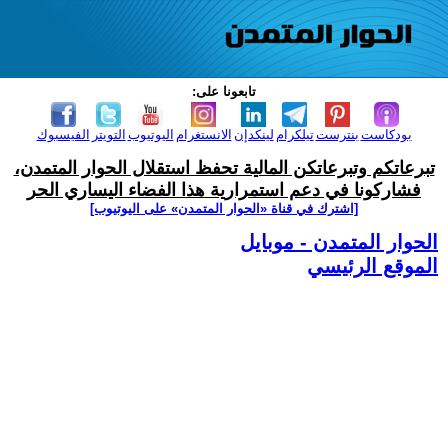
تابعونا على:
بودكاست
بنترست
تيلكرام
لينكدإن
الانستغرام
اليوتيوب
التويتر
الفيسبوك
تبرعاتكم وتبرعاتكن المالية تحفظ استقلال الحوار المتمدن،
فشاركونا في دعم استمرارية هذا الفضاء اليساري الحر
[اشترك في قناة ‫«الحوار المتمدن» على اليوتيوب]
الحوار المتمدن - موبايل
الموقع الرئيسي