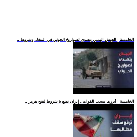
.. الخامسة | الجيش اليمني يتصدى لصواريخ الحوثي في المخا.. وشروط
.. الخامسة | أبرزها سحب القوات.. إيران تضع 6 شروط لفتح هرمز