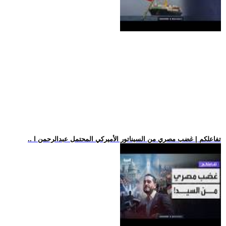
.. تفاعلكم | غضب مصري من السيناتور الأميركي المحتمل عبدالرحمن ا