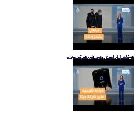
.. شبكات | غرامة تاريخية على شركة ميتا