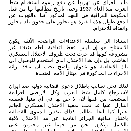
ماليا للعراق عن تهربها عن دفع رسوم استخدام شط
العرب منذ العام 1937 وحتى تاريخ مطالبتها بها من قبل
الحكومة العراقية في العهد المذكور آنفا. والتهرب عن
الدفع طوال هذه الفترة هو تجاوز على حقوق بلد مجاور
وانعدام للاحترام.
استنادا الى سلسلة الاعتداءات الواضحة الآنفة يكون
الاستنتاج هو إن ليس فقط اتفاقية العام 1975 غير
مشروعة كونها قد جرت تحت ظروف الاحتلال العسكري
الغاشم، بل وإن هذا الاحتلال الذي استخدم للوصول الى
تلك الاتفاقية هو عدوان واضح يجب ان تتخذ ازائه
الاجراءات المذكورة في ميثاق الامم المتحدة.
لذلك نحن نطالب باطلاق دعوى قضائية دولية ضد ايران
لاسترجاع كامل شط العرب وكل الاراضي العراقية
المغتصبة من قبلها لان لا حق لها في اي منها. فعملية
التنازل عنها قد تمت بمعية الاحتلال العسكري الجاثم
عليها كما آنفا. نطالب كذلك بنفس الدعوى القضائية
باعتبار اتفاقية الجزائر الناتجة عن هذا الاحتلال لاغية
بالكامل ونكون نحن من جهتنا غير مجبرين على