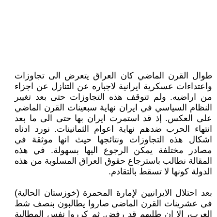
طوال القرن الماضي كان العراق يتعرض الى تجاوزات
واعتداءات عسكرية ايرانية لاجباره عن التنازل عن اجزاء
من اراضيه. ولم تتوقف هذه التجاوزات حتى بعد تغيير
النظام السياسي في ايران نهاية سبعينات القرن الماضي
على العكس. إذ قد استمرت ايران بها حتى الى ما بعد
انتهاء الحرب ضدهم نهاية اعوام الثمانينات. نورد ادناه
اشكال هذه التجاوزات ونتائجها حيث انها موثقة في
مصادر مختلفة يمكن الرجوع اليها بسهولة. في هذه
المقالة نطالب باسترجاع حقوق العراق المسلوبة من هذه
الدولة كونها لا تسقط بالتقادم.
بعد احتلال الايرانيين لإمارة المحمرة (خوزستان الحالية)
في عشرينات القرن الماضي صاروا يطالبون بنصف شط
العرب، إلا ان طلبهم قد رفض. ثم كرروا نفس المطالبة