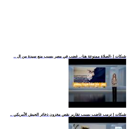
.. شبكات | -الصلاة ممنوعة هنا-.. غضب في مصر بسبب منع سيدة من ال
.. شبكات | ترمب غاضب بسبب تقارير نقص مخزون ذخائر الجيش الأمريكي