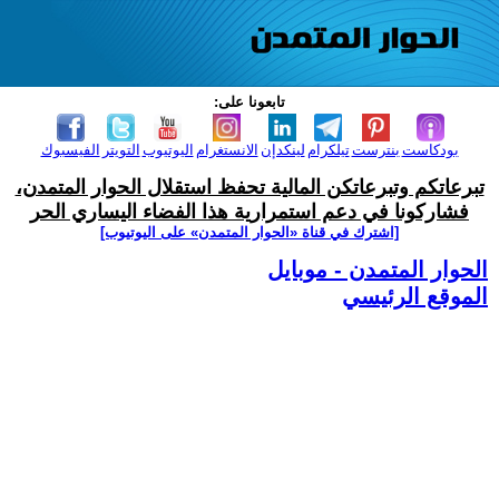
تابعونا على:
بودكاست
بنترست
تيلكرام
لينكدإن
الانستغرام
اليوتيوب
التويتر
الفيسبوك
تبرعاتكم وتبرعاتكن المالية تحفظ استقلال الحوار المتمدن،
فشاركونا في دعم استمرارية هذا الفضاء اليساري الحر
[اشترك في قناة ‫«الحوار المتمدن» على اليوتيوب]
الحوار المتمدن - موبايل
الموقع الرئيسي