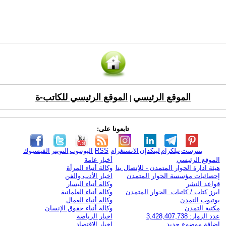
الموقع الرئيسي
الموقع الرئيسي للكاتب-ة
|
تابعونا على:
بنترست
تيلكرام
لينكدإن
الانستغرام
RSS
اليوتيوب
التويتر
الفيسبوك
الموقع الرئيسي
أخبار عامة
هيئة ادارة الحوار المتمدن - للإتصال بنا
وكالة أنباء المرأة
إحصائيات مؤسسة الحوار المتمدن
اخبار الأدب والفن
قواعد النشر
وكالة أنباء اليسار
ابرز كتاب / كاتبات الحوار المتمدن
وكالة أنباء العلمانية
يوتيوب التمدن
وكالة أنباء العمال
مكتبة التمدن
وكالة أنباء حقوق الإنسان
عدد الزوار: 3,428,407,738
اخبار الرياضة
اضافة موضوع جديد
اخبار الاقتصاد