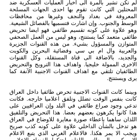
لم تكن تشير بالمرة الى اخبار العمليات العسكرية ضد
المحتلين التي كانت تقوم بها احدى الجهات المسلحة
المعروفة في بغداد والنجف وغيرها من محافظات
الوسط والجنوب. وإن اشارت فتسميها بالفصائل الشيعية.
وهو علاوة على كونه تقسيم طائفي فهو ايضا تحريض
طائفي متعمد كما يستنتج، وهو ليس من العمل الصحفي
المتوازن والمسؤول بشيء. من هذه القنوات الجزيرة
والعربية وال ام بي سي وفضائية البحرين والكويت
والجديد، بالاضافة الى قناة المستقلة، وكل القنوات
الاخرى الممولة خليجيا. واهداف هذا الترويج والتحريض
الطائفيان تلتقي مع اهداف القنوات الاجنبية الآنفة كما
يرى ويستنتج.
وبينما كانت القنوات الاجنبية تحرض طائفيا داخل العراق
كانت بنفس الوقت تضلل وتلفق اعلاميا خارجه. فكانت
تدعي وجود صراع طائفي في البلد وإن العراقيين على
هذا كانوا يكرهون بعضهم بعضا. هذا التحريض والتلفيق
اللذان ساهما باعطاء صورة مغايرة للاوضاع في العراق
هو تدخل بالشأن الداخلي علاوة على كونه كذب صريح
ويجب الا يمر هكذا. فالاعلام الغربي الذي يتبع الاعلام