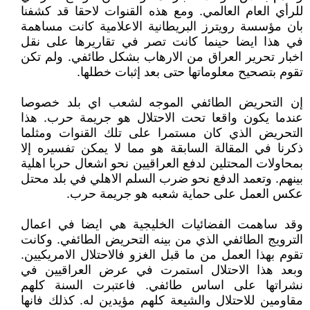
للرأي العام العالمي. ومع هذه القنوات لاحقا قد كشفنا
بان مؤسسة رويترز البريطانية الاعلامية كانت مساهمة
في هذا ايضا حينما كانت تصر في تقاريرها على نقل
اخبار تحرير العراق من الارهاب بشكل طائفي. ولم تكن
تقوم بتصحيح معلوماتها حتى بعد إثبات خطلها.
إن التحريض الطائفي الموجه لشعب اي بلد خصوصا
عندما يكون واقعا تحت الاحتلال هو جريمة حرب. هذا
التحريض الذي كان مستمرا على تلك القنوات ومثلما
ذكرنا في المقالة السابقة هو مما لا يمكن تفسيره إلا
بمحاولات المحتلين لدفع العراقيين نحو اشعال حربا اهلية
بينهم. وتعمد الدفع نحو ضرب السلم الاهلي في بلد محتل
عكس العمل على حماية شعبه هو جريمة حرب.
وقد ساهمت الفضائيات الخليجية هي ايضا في اعمال
الترويج الطائفي الذي من بينه التحريض الطائفي. وكانت
تقوم بهذا العمل من ما قبل الغزو فالاحتلال الامريكيين.
وبعد هذا الاحتلال استمرت في عرض العراقيين في
نشراتها على اساس طائفي. فاعتبرت السنة كلهم
مقاومين للاحتلال والشيعة كلهم مؤيدين له. كذلك فانها