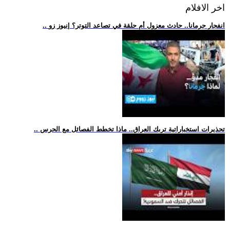
اخر الافلام
.. انفجار جرمانا.. حادث معزول أم حلقة في تصاعد التوتر؟ |نيوز زو
.. تحذيرات استخباراتية تربك العراق.. ماذا تخطط الفصائل مع الحرس