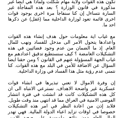
تكون هذه القوات ولاية مهام شُكّلت ولماذا هي ايضا غير
مذكورة في قانون الوزارة ؟ بعد هذه المفاجأة غير
السارة نتساءل إن كنا سنفاجأ مرة اخرى بوجود قوات
اخرى قائمة تعود لوزارة الداخلية مما (غفل) عن ذكرها
احد ما.
مع غياب اية معلومات حول هدف إنشاء هذه القوات
واعدادها يتحول الامر الى مدخل للفساد ونهب للمال
العام. إذ ما الضمان من عدم وجود فضائيين في هذه
التشكيلات الغامضة ؟ كيف سنستطيع تدقيق اعدادهم مع
غياب الجهة المسؤولة عنهم في القانون ؟ ومن حقنا ايضا
السؤال عن الاضافة للأمن في البلد مع هذه القوات. كنا
نتمنى عدم رؤية مثل هذا الفساد في وزارة الداخلية.
إن وفرة الاموال لا تعني تبذيرها في انشاء قوات
عسكرية غير واضحة الاهداف. نسترعي الانتباه الى ان
كل هذه التشكيلات كانت قد انشئت في فترة انتشار
الفوضى الامنية في العراق مما قد انتهى منذ وقت طويل.
فلابد إذن من اعادة النظر في امر هذه التشكيلات
خصوصا في اوقات تزايد اعباء الدولة المالية. فهي تهدر
المال العام دون نتائج ملموسة على صعيد الامن.