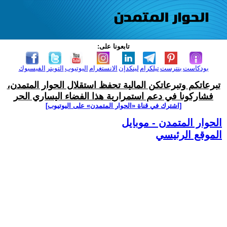
تابعونا على:
بودكاست
بنترست
تيلكرام
لينكدإن
الانستغرام
اليوتيوب
التويتر
الفيسبوك
تبرعاتكم وتبرعاتكن المالية تحفظ استقلال الحوار المتمدن،
فشاركونا في دعم استمرارية هذا الفضاء اليساري الحر
[اشترك في قناة ‫«الحوار المتمدن» على اليوتيوب]
الحوار المتمدن - موبايل
الموقع الرئيسي