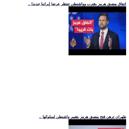
.. اتفاق مضيق هرمز يقترب وواشنطن تنتظر عرضا إيرانيا جديدا
.. طهران ترهن فتح مضيق هرمز بتغيير واشنطن لسلوكها