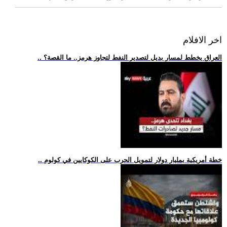
اخر الافلام
.. العراق يخطط لمسار بديل لتصدير النفط لتجاوز هرمز.. ما القصة؟
.. خطة أمريكية بمليار دولار لتمويل الحرب على الكوكايين في كولوم