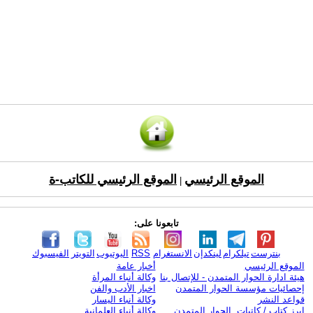
الموقع الرئيسي
الموقع الرئيسي للكاتب-ة
|
تابعونا على:
بنترست
تيلكرام
لينكدإن
الانستغرام
RSS
اليوتيوب
التويتر
الفيسبوك
الموقع الرئيسي
أخبار عامة
هيئة ادارة الحوار المتمدن - للإتصال بنا
وكالة أنباء المرأة
إحصائيات مؤسسة الحوار المتمدن
اخبار الأدب والفن
قواعد النشر
وكالة أنباء اليسار
ابرز كتاب / كاتبات الحوار المتمدن
وكالة أنباء العلمانية