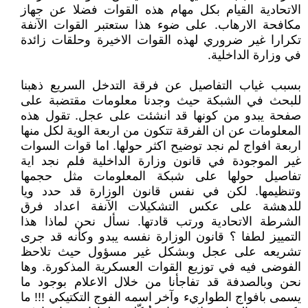
الاتحادية القيام بكل مهام هذه القوات فضلا عن جهاز
مكافحة الارهاب. على ضوء هذا ستعتبر القوات الآنفة
تكرارا غير ضروري لهذه القوات الاخيرة وحلقات زائدة
في وزارة الداخلية.
بسبب غياب التفاصيل عن فرقة التدخل السريع ذهبنا
للبحث في الشبكة حيث وجدنا معلومات مقتضبة على
صفحة يبدو من كونها قد انشئت على عجل. تقول هذه
المعلومات عن ان الفرقة تتكون من اربعة الوية لكل منها
اربعة افواج لم نجد توضيح اكثر حولها. اما قوات السوات
غير الموجودة في قانون وزارة الداخلية فلم نجد اية
تفاصيل حولها على شبكة المعلومات مثل حجمها
وتنظيمها. لكن في نفس قانون الوزارة قد حدد ويا
للدهشة على عكس التشكيلات الآنفة اعداد فرق
الشرطة الاتحادية ورتب قادتها. نسأل نحن لماذا هذا
التمييز لطفا ؟ قانون الوزارة نفسه يبدو وكأنه قد جرى
تشريعه على عجل وبشكل غير مسؤول حيث تلاحظ
الفوضى فيه في توزيع القوات العسكرية المذكورة. وها
نحن وبالصدفة قد تفاجأنا من خلال الاعلام بوجود ما
يسمى بافواج الطواريء وآخر اسمه الفوج التكتيكي !!! ما