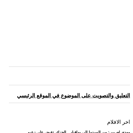
التعليق والتصويت على الموضوع في الموقع الرئيسي
اخر الافلام
.. مهدي لعريبي: من السينما إلى -مافيا-... الجزائر تقبض على زعيم