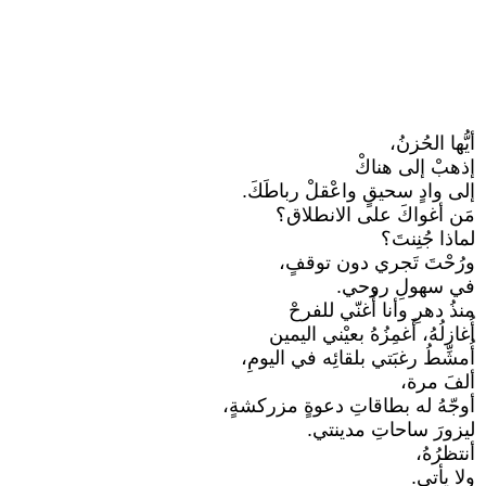
أيُّها الحُزنُ،
إذهبْ إلى هناكْ
إلى وادٍ سحيقٍ واعْقلْ رباطَكَ.
مَن أغواكَ على الانطلاق؟
لماذا جُنِنتَ؟
ورُحْتَ تَجري دون توقفٍ،
في سهولِ روحي.
منذُ دهرِ وأنا أُغنّي للفرحْ
أُغازلُهُ، أَغمِزُهُ بعيْني اليمين
أُمشِّطُ رغبَتي بلقائِه في اليومِ،
ألفَ مرة،
أوجّهُ له بطاقاتِ دعوةٍ مزركشةٍ،
ليزورَ ساحاتِ مدينتي.
أنتظرُهُ،
ولا يأتي.