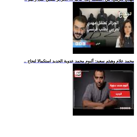
.. محمد علام وهيثم سعيد: ألبوم محمد عدوية الجديد استكمالا لنجاح