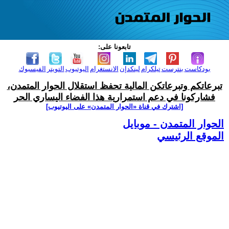
تابعونا على:
بودكاست
بنترست
تيلكرام
لينكدإن
الانستغرام
اليوتيوب
التويتر
الفيسبوك
تبرعاتكم وتبرعاتكن المالية تحفظ استقلال الحوار المتمدن،
فشاركونا في دعم استمرارية هذا الفضاء اليساري الحر
[اشترك في قناة ‫«الحوار المتمدن» على اليوتيوب]
الحوار المتمدن - موبايل
الموقع الرئيسي