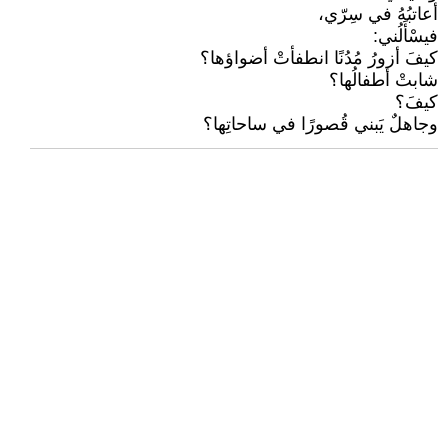
أعاتبُهُ في سِرّي،
فيسْأَلُني:
كيفَ أزورُ مُدُنًا انطفأتْ أضواؤها؟
شابتْ أطفالُها؟
كيفَ؟
وجاهلٌ يَبني قُصورًا في ساحاتِها؟