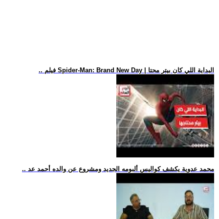
.. فيلم Spider-Man: Brand New Day | البداية اللي كان بيتر محتا
.. محمد عدوية يكشف كواليس ألبومه الجديد ومشروع عن والده أحمد عد