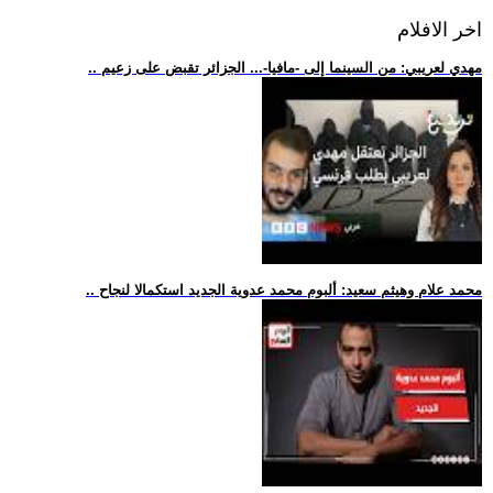
اخر الافلام
.. مهدي لعريبي: من السينما إلى -مافيا-... الجزائر تقبض على زعيم
.. محمد علام وهيثم سعيد: ألبوم محمد عدوية الجديد استكمالا لنجاح