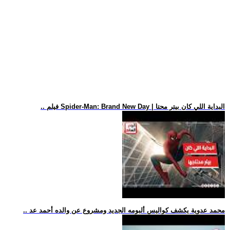
.. فيلم Spider-Man: Brand New Day | البداية اللي كان بيتر محتا
.. محمد عدوية يكشف كواليس ألبومه الجديد ومشروع عن والده أحمد عد