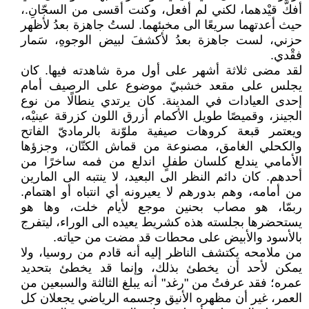
أفكَّ قيْدهما، لكني لم أفعل، وكنت أقسى من السجّانِ.،
حيث أعدتهما سريعًا الى مخبئهما. لستُ جاهزة بعدُ لأظهر
حزني، لست جاهزة بعدُ لأكشفَ لبيض الوجوهِ، سَمار
فقْدي.
لقد مضى ثلاثة أشهر على أول مرة شاهدته فيها. كان
يجلس على مقعد خشبيّ موضوع على الرصيف أمام
إحدى العيادات في المدينة. كان يرتدي ينطالًا من نوع
الجينز، وقميصًا طويل الأكمام أزرق اللون كزرقة عينيْه،
ويعتمر قبعة كروهات صيفية ملوّنة بالرماديّ الفاتح
والكحلي الغامق، مصنوعة من قماش الكتّان، وجزؤها
الأمامي يندلع كلسان طفلٍ اندلع من فمه ساخرًا من
أحدهم. كان دائم النظر الى البعيد، لا ينتبه الى المارين
من أمامه، وهم بدورهم لا يعيرونه أي انتباه أو اهتمام.
ربمّا، هو مصاب بحنين موجع لأيام خلت، وها هو
يستحضرها بجلسته هذه كشريط يعيده الى الوراء، ليتفرج
بالأسود والأبيض على محطات قد مضت من حياته.
من ملامحه يكتشف الناظر إليه أنه قادم من روسيا، ولا
يمكن لأحد أن يخطئ بذلك، وإنما قد يخطئ بتحديد
عمره؛ فقد عرفتُ من "رغد" أنه يبلغ الثالثة والسبعين من
العمر، غير أن مظهره الأنيق وجسمه الرياضي يجعلان كل