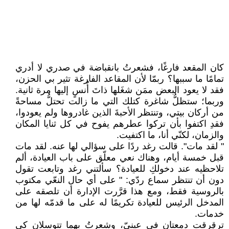
كان المقعد فارغًا، فشعرتُ بانقباضة في صدري لا أدري
تمامًا ما سببها؟ ربمّا لأن المقاعد الفارغة تثير بي الحزن،
فقد لا يعود البعض ممَن شغَلها ذاتَ أُنسٍ إليها مرة ثانية.
وربما؛ ستظلُّ شاغرة كتلك التي ما زالت تحتلُّ مساحةً
من أركان بيتي، وتنتظر الأحبةَ الذين غادروها ولم يعودوا،
فقدِ اكتفوا بأن تركوا عطرهم يفوح في كل ثنايا المكان
والزمان، لكنّي أنا، ما اكتفيت.
" لقد مات". قالت رغد ردًا على سؤالي لها عنه. لقد مات
قبل خمسة أيام، وهناك نعي معلّق على باب العيادة، ألم
تلاحظيه عند دخولكِ للعيادة؟ سألتني رغد وتابعت تقول
دون أن تنتظر سماع ردّي: " على أي حال النعّي مكتوب
بالروسية فقط، ومع هذا قرَّرت الإدارة أن تلصقه على
المدخل الرئيس للعيادة تكريمًا له على ما قدمّه لها من
خدمات.
ترقرقت دمعتان في عينيّ، وشعرتُ بهما تتوسلان كي