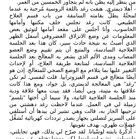
من ينظر إليه يظن بأنه لم يتجاوز الخمسين من العمر.
- أهلا ديمتري. هتفت رغد باللغة الروسية مُرحبة به عندما
لمحتْهُ يطلُّ بقامته السامقة من باب قسم العلاج
الطبيعي. كانت رغد تجلس خلف مكتبها وأمامها
الحاسوب، وأنا أجلس على مقعد أمامها لتوثيق بعض
المعلومات عن وضع الانزلاق الغضروفي أسفل الظهر
الذي أصبتُ به نتيجة حادث سير، كان هذا بعد الجلسة
العلاجية السادسة، والمتبع أن يتم تقييم وضع العضو
المصاب ومدى الألم الذي يشعر به المعالَج بعد الجلسة
العلاجية السادسة، لمتابعة طريقة العلاج، أو لإحداث
التغيير عليها بما يتلاءم مع الوضع الصحي للمتعالج. إذن هو
أيضًا متعالج في قسم الفيزوترابيا. قلت لنفسي. لم تكن
"رغد" هي المعالجة لديمتري، بل جواد، ومع هذا كانت
علاقتها به متينة، وبي أيضا، فقد بنيت معها علاقة ودية
منذ الجلسة العلاجية الثانية، ولا سيما أن أختها "بلسم"
زميلة لي في العمل. عندما لاحظت رغد دهشتي من
ترحيبها الحار به، قالت وهي تشير لي بيدها أن أستلقي
على السرير لتصلني بجهاز يصدر ترددات كهربائية تُشغِّل
عضلات ظهري، بهدف تقويتها.
- أُذكِّرهُ بابنته لوسْيانا. لقد صرّح لي بذلك، فهي تجايلني،
وابتسامتي تشبه ابتسامتها، لكن مهنتها تختلف عن مهنتي،