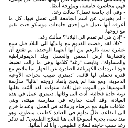
فهي محاضرة جامعية، ومؤرخة أيضًا.
- وفي أي جامعة تعمل؟ سألت رغد.
- لم يخبرني عن اسم الجامعة التي تعمل فيها، كل ما
أعرفه أنها تعمل في إحدى جامعات موسكو حيث تقيم
مع زوجها.
- "إذن هي لم تقدم الى البلاد"؟ سألتُ رغد.
- "كلا. لقد رفضت القدوم مع والديْها الى البلاد قبل سبع
عشرة سنة بالرغم من أنها ابنتهما الوحيدة، لم تقتنع أن
بانتظارها أرض السمن والعسل وبلد الديموقراطية
والمساواة". وتابعت "رغد" كلامها وهي ما زالت تضبط
قوة الترددات الكهربائية الصادرة عن الجهاز بما يتلاءم مع
قدرة تحملي لها قائلة: "ديمتري طبيب بجراحة الأوعية
الدموية، ومع هذا لم ينجح بإنقاذ زوجته "نتاليا" مدرِّسة
الموسيقا من الموت قبل ثلاث سنوات، لقد ألمّت بقلبها
نوبة حادة فجائية، أدت الى وفاتها. ديمتري عمل في هذه
العيادة، وقد أثبت جدارته في ممارسة مهنته، وبنى
علاقات طيبة مع مرضاه وزملائه في العمل، وعندما خرج
الى التقاعد، ظلّ يداوم في العيادة كطبيب متطوع، وهو
منذ سنة، يجيء أسبوعيًا الى هنا للعلاج الطبيعي". لم تذكر
رغد سبب حاجته للعلاج الطبيعي، وأنا لم أسألها.