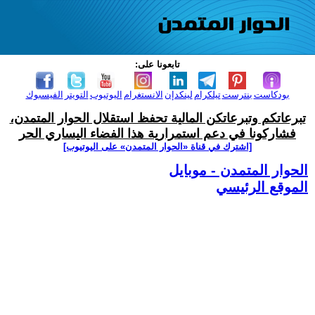
تابعونا على:
بودكاست
بنترست
تيلكرام
لينكدإن
الانستغرام
اليوتيوب
التويتر
الفيسبوك
تبرعاتكم وتبرعاتكن المالية تحفظ استقلال الحوار المتمدن،
فشاركونا في دعم استمرارية هذا الفضاء اليساري الحر
[اشترك في قناة ‫«الحوار المتمدن» على اليوتيوب]
الحوار المتمدن - موبايل
الموقع الرئيسي