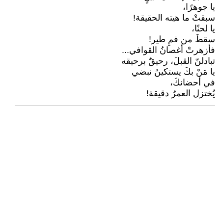
يا جوهرًا،
سبقتْ ما هيته الحقيقة!
يا لحنًا،
سقطَ من فمِ طير!
فأزهرتْ أغصانُ القوافي...
تبادلنّ القبلَ، رحيقٌ برحيقه
يا مَنْ بكَ يستكينُ نبضي
في أحضانكَ،
يُختزل العمرُ دقيقة!