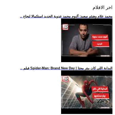
اخر الافلام
.. محمد علام وهيثم سعيد: ألبوم محمد عدوية الجديد استكمالا لنجاح
.. فيلم Spider-Man: Brand New Day | البداية اللي كان بيتر محتا