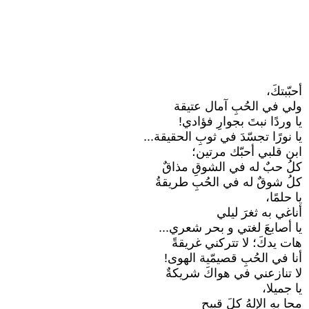
أحبّبتكَ،
ولي في الحُبِ آمال عتيقة
يا وردًا نبتَ بجوارِ فؤادي!
يا نورًا تجسّدَ في ثوبِ الحقيقة...
ابن قلبي أحبّك مرتين؛
كلُ حبٌ له في الشوقِ مذاقٌ
كلُ شوقٌ له في الحُبِ طريقةُ
يا حلمًا،
أناغي به ثغرَ ليلي
يا أصابعَ لغتي و بحر شعري...
هات يدكَ؛ لا تتركني غريقةً
أنا في الحُبِ قصيمّية الهوى!
لا تنازعني في هواكَ شريكةٌ
يا جميلا،
محا بهِ الإلهُ كلَ قبيحٍ