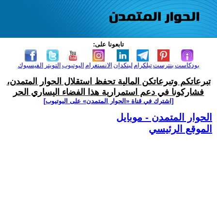
تابعونا على:
بودكاست
بنترست
تيلكرام
لينكدإن
الانستغرام
اليوتيوب
التويتر
الفيسبوك
تبرعاتكم وتبرعاتكن المالية تحفظ استقلال الحوار المتمدن،
فشاركونا في دعم استمرارية هذا الفضاء اليساري الحر
[اشترك في قناة ‫«الحوار المتمدن» على اليوتيوب]
الحوار المتمدن - موبايل
الموقع الرئيسي