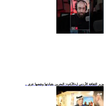
.. وزير الثقافة الأردني لـ«الأيام»: البحرين بقيادتها وشعبها عزي