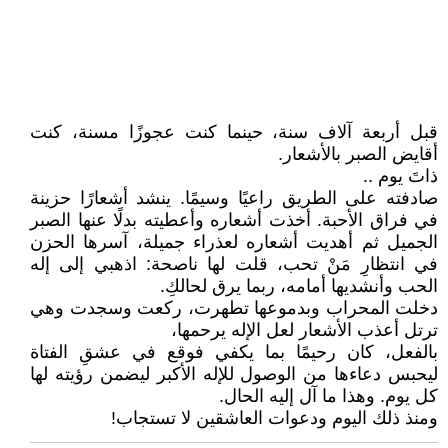
قبل أربعة آلاف سنة، حينما كنت عجوزًا مسنة، كنت
أقايض الصبر بالأشعار.
ذاتَ يوم ..
صادفته على الطريق راعيًا وسيمًا. ينشد أشعارًا حزينة
في فراق الأحبة. أخذت أشعاره وأعطيته بدلًا عنها الصبر
الجميل ثم أهديت أشعاره لعذراء جميلة، آسرها الحزن
في انتظارِ مَنْ تحب، قلت لها ناصحة: اذهبي إلى إله
الحب وأنشديها أمامه، ربما يرق لحالكِ.
دخلت المحراب وبدموعها تطهرت، ركعت وسجدت وهي
ترتل أعذب الأشعار لعل الإله يرحمها،
بالفعل، كان رحيمًا بما يكفي فوقع في عشقِ الفتاة
ليحبس دعاءها من الوصول للإله الأكبر ليضمن رؤيته لها
كل يوم. وهذا ما آل إليه الحال.
ومنذ ذلك اليوم ودعوات العاشقين لا تستجاب!