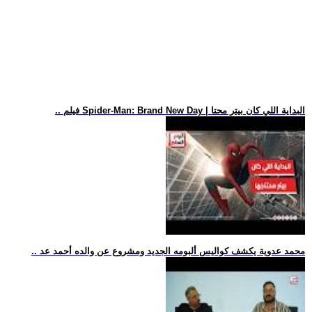
.. فيلم Spider-Man: Brand New Day | البداية اللي كان بيتر محتا
.. محمد عدوية يكشف كواليس ألبومه الجديد ومشروع عن والده أحمد عد