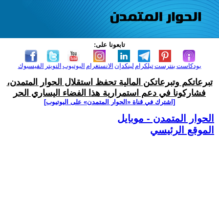
تابعونا على:
بودكاست
بنترست
تيلكرام
لينكدإن
الانستغرام
اليوتيوب
التويتر
الفيسبوك
تبرعاتكم وتبرعاتكن المالية تحفظ استقلال الحوار المتمدن،
فشاركونا في دعم استمرارية هذا الفضاء اليساري الحر
[اشترك في قناة ‫«الحوار المتمدن» على اليوتيوب]
الحوار المتمدن - موبايل
الموقع الرئيسي