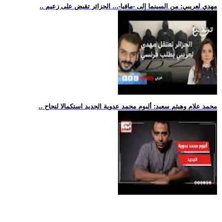
.. مهدي لعريبي: من السينما إلى -مافيا-... الجزائر تقبض على زعيم
.. محمد علام وهيثم سعيد: ألبوم محمد عدوية الجديد استكمالا لنجاح