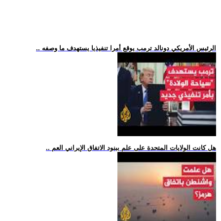
.. الرئيس الأمريكي دونالد ترمب يوقع أمرا تنفيذيا يستهدف ما وصفه
.. هل كانت الولايات المتحدة على علم ببنود الاتفاق الإيراني العم