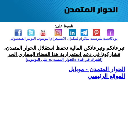
تابعونا على:
بودكاست
بنترست
تيلكرام
لينكدإن
الانستغرام
اليوتيوب
التويتر
الفيسبوك
تبرعاتكم وتبرعاتكن المالية تحفظ استقلال الحوار المتمدن،
فشاركونا في دعم استمرارية هذا الفضاء اليساري الحر
[اشترك في قناة ‫«الحوار المتمدن» على اليوتيوب]
الحوار المتمدن - موبايل
الموقع الرئيسي