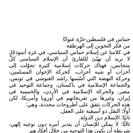
حماس في فلسطين-غزّة عنوانًا
من فكر التخوين إلى الهرطقة
في كلامنا عن إسلام حماس السياسي، في غزة أنموذجًا،
لا نريد أن نهيّئ لللقارئ أن الإسلام السياسي كلٌّ
متجانس، فهناك حركات إسلامية كثيرة تحوّلت إلى
أحزاب أو شبه أحزاب، كحركة الإخوان المسلمين،
وحركة النهضة التي أسّسها راشد الغنوشي في تونس،
والجماعة الإسلامية في باكستان، وجماعة التوحيد في
مصر، والحركة الإسلامية في الأردن، والخمينية في
إيران، وغيرها من تفريخاتهم في أوروبا وأمريكا، لكن
هذه الحركات تتفق على أطروحات محددة، وهي:
أولًا: النقل ذو أسبقية على العقل.
ثانيًا: الإسلام دين الدولة.
ثالثًا: لا يمكن للإنسان أن يتدبر أمره دون توجيه إلهي،
شريطة أن يكون هذا التوجيه من خلال أفكارهم.