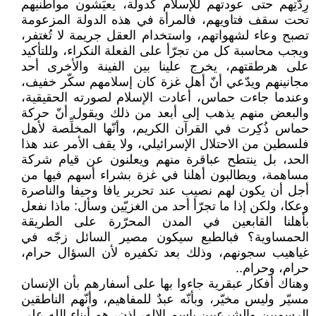
رِدّتِهم حتى عودتهم للإسلام كدولة، يعيِّشون مواطنيهم
تحت سقف فتاويهم، فالمرأة في هذه الدولة المزعومة
تصبح وعاء لشهواتهم، واستخدام العقل جريمة لا تُغتفر،
ويجب محاسبة كل من تجرّأ على الفعلة النكراء، وللتأكيد
على هرطقتهم، يخرج علينا بين الفينة والأخرى أحد
مجانينهم ويدّعي أنّ أهل غزة كان إسلامهم سكّر خفيف،
وعندما جاءت حماس، أعادت الإسلام لصورته الحقيقية،
والبعض منهم يذهب إلى أبعد من ذلك ويقول أنّ حركة
حماس ذُكِرت في القرآن الكريم، وأنّها المخلِّصة لأهل
فلسطين من الاحتلال الإسرائيلي، ولا يقف الأمر عند هذا
الحد، بل ينتطح عباقرة منهم ويعلنون عن قيام شركة
مساهمة، ويطالبون أهلنا في غزة بشراء أسهم فيها من
أجل أن يكون لهم نصيب عند تحرير يافا وحيفا والناصرة
وعكا، ولكن إذا ما تجرّأ أحد من الغزيّين وسأل: ماذا نفعل
بأهلنا القابعين في المدن المحرّرة على الطريقة
الحمساوية؟ فبالطبع سيكون مصير السائل زجّه في
غياهيب سجونهم، وذلك بعد تكفيره لأن السؤال حرام،
حرام، وحرام..
وهناك أفكار عبقرية جاءوا بها على أسفارهم بأن الإنسان
مسيّر وليس مخيّر، وبأنّه عبدٌ للمفاهيم، وأنّهم الناطقين
الرسميين والشرعيين باسم الإله، إذن، هم أبناء الله على