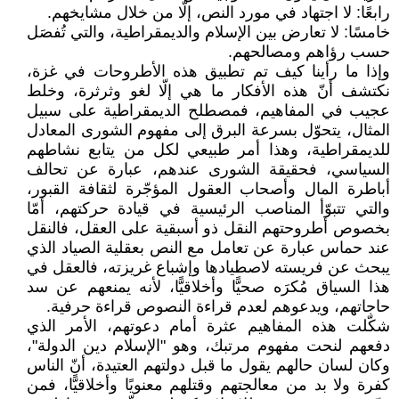
رابعًا: لا اجتهاد في مورد النص، إلّا من خلال مشايخهم.
خامسًا: لا تعارض بين الإسلام والديمقراطية، والتي تُفصَل
حسب رؤاهم ومصالحهم.
وإذا ما رأينا كيف تم تطبيق هذه الأطروحات في غزة،
نكتشف أنّ هذه الأفكار ما هي إلّا لغو وثرثرة، وخلط
عجيب في المفاهيم، فمصطلح الديمقراطية على سبيل
المثال، يتحوّل بسرعة البرق إلى مفهوم الشورى المعادل
للديمقراطية، وهذا أمر طبيعي لكل من يتابع نشاطهم
السياسي، فحقيقة الشورى عندهم، عبارة عن تحالف
أباطرة المال وأصحاب العقول المؤجّرة لثقافة القبور،
والتي تتبوّأ المناصب الرئيسية في قيادة حركتهم، أمّا
بخصوص أطروحتهم النقل ذو أسبقية على العقل، فالنقل
عند حماس عبارة عن تعامل مع النص بعقلية الصياد الذي
يبحث عن فريسته لاصطيادها وإشباع غريزته، فالعقل في
هذا السياق مُكرَه صحيًّا وأخلاقيًّا، لأنه يمنعهم عن سد
حاجاتهم، ويدعوهم لعدم قراءة النصوص قراءة حرفية.
شكّلت هذه المفاهيم عثرة أمام دعوتهم، الأمر الذي
دفعهم لنحت مفهوم مرتبك، وهو "الإسلام دين الدولة"،
وكان لسان حالهم يقول ما قبل دولتهم العتيدة، أنّ الناس
كفرة ولا بد من معالجتهم وقتلهم معنويًا وأخلاقيًّا، فمن