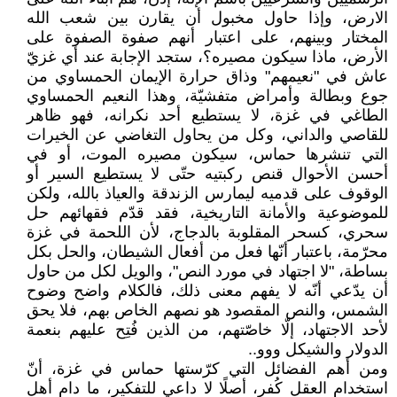
الارض، وإذا حاول مخبول أن يقارن بين شعب الله
المختار وبينهم، على اعتبار أنهم صفوة الصفوة على
الأرض، ماذا سيكون مصيره؟، ستجد الإجابة عند أي غزيّ
عاش في "نعيمهم" وذاق حرارة الإيمان الحمساوي من
جوع وبطالة وأمراض متفشيّة، وهذا النعيم الحمساوي
الطاغي في غزة، لا يستطيع أحد نكرانه، فهو ظاهر
للقاصي والداني، وكل من يحاول التغاضي عن الخيرات
التي تنشرها حماس، سيكون مصيره الموت، أو في
أحسن الأحوال قنص ركبتيه حتّى لا يستطيع السير أو
الوقوف على قدميه ليمارس الزندقة والعياذ بالله، ولكن
للموضوعية والأمانة التاريخية، فقد قدّم فقهائهم حل
سحري، كسحر المقلوبة بالدجاج، لأن اللحمة في غزة
محرّمة، باعتبار أنّها فعل من أفعال الشيطان، والحل بكل
بساطة، "لا اجتهاد في مورد النص"، والويل لكل من حاول
أن يدّعي أنّه لا يفهم معنى ذلك، فالكلام واضح وضوح
الشمس، والنص المقصود هو نصهم الخاص بهم، فلا يحق
لأحد الاجتهاد، إلّا خاصّتهم، من الذين فُتِح عليهم بنعمة
الدولار والشيكل ووو..
ومن أهم الفضائل التي كرّستها حماس في غزة، أنّ
استخدام العقل كُفر، أصلًا لا داعي للتفكير، ما دام أهل