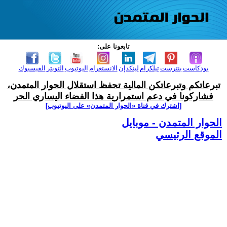
تابعونا على:
بودكاست
بنترست
تيلكرام
لينكدإن
الانستغرام
اليوتيوب
التويتر
الفيسبوك
تبرعاتكم وتبرعاتكن المالية تحفظ استقلال الحوار المتمدن،
فشاركونا في دعم استمرارية هذا الفضاء اليساري الحر
[اشترك في قناة ‫«الحوار المتمدن» على اليوتيوب]
الحوار المتمدن - موبايل
الموقع الرئيسي