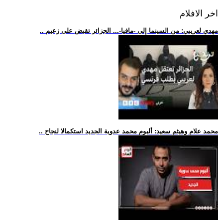
اخر الافلام
.. مهدي لعريبي: من السينما إلى -مافيا-... الجزائر تقبض على زعيم
.. محمد علام وهيثم سعيد: ألبوم محمد عدوية الجديد استكمالا لنجاح