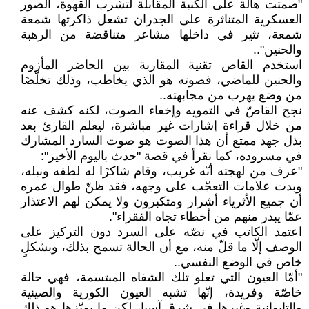
"صمتت هالة على الكنبة المقابلة لتشرب القهوة، الصور
العسكرية المتناثرة على الجدران تشعل ذاكرتها شمعة
شمعة، تثير في داخلها مشاعر متناقضة من الرهبة
والحنين"..
استخدم القاص تقنية المقاربة بين الحاضر المأزوم
والحنين للماضي، فصوته هو الذي يخاطب، وذلك تخلّصًا
من وضع يهرب من مجابهته..
نجح القاصّ في التمويه وإخفاء الصوت، لكنه كشف عنه
من خلال قراءة إشارات غير مباشرة، ليعلم القارئ بعد
بذل جهد ممتع أن هذا الصوت هو صوت السارد المشارك
في مسروده، كما نقرأ في قصة "حدث باليوم الأخير":
"عرف من لهجته أنّه غريب، وقام شاكرًا له لطفه ونبله،
وبدت علامات التعجّب على وجهه، فقد ظنّ طوال عمره
أن جميع الأثرياء أشرار ومتكبرون ولا يمكن لهم الاعتذار
عمّا يبدر منهم من أخطاء تجاه الفقراء".
اعتمد الكاتب في نصّه على السرد دون التركيز على
الوصف إلّا ما قلّ منه، مع أن الحالة تسمح بذلك، وبشكلٍ
خاص في الوضع النفسي..
"أمّا العيون التي تعلو تلك الشفاه المبتسمة، فهي حالة
خاصّة وفريدة، إنّها تشبه العيون الكورية والصينية
والتايوانية وغيرها في شرق آسيا، لكن ما يميّزها هو ذلك