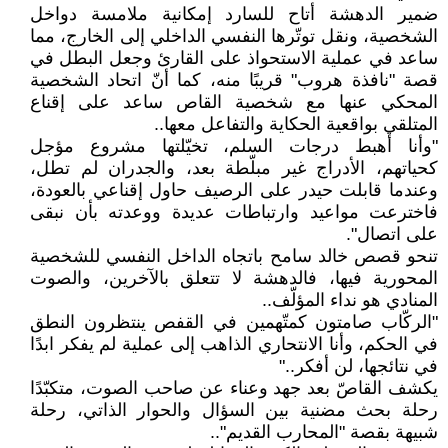
ضمير الدهشة أتاح للسارد إمكانية ملامسة دواخل
الشخصية، ونقل توتّرها النفسي الداخلي إلى الخارج، مما
ساعد في عملية الاستحواذ على القارئ وجعل البطل في
قصة "نافذة هروب" قريبًا منه، كما أنّ اتحاد الشخصية
المحكي عنها مع شخصية القاص ساعد على إقناع
المتلقي بواقعية الحكاية والتفاعل معها..
"وأنا أهبط درجات السلم، تخيّلتها مشروع مؤجل
كحياتهم، الأدراج غير مبلّطة بعد، والجدران لم تطل،
وعندما قابلت حيدر على الرصيف حاول إقناعي بالعودة،
فاخترعت مواعيد وارتباطات عديدة ووعدته بأن نبقى
على اتصال".
تنحو قصص خالد سامح باتجاه الداخل النفسي للشخصية
المحورية فيها، فالدهشة لا تتعلق بالآخرين، والصوت
المنادي هو نداء المؤلّف..
"الركّاب صامتون كمتّهمين في القفص ينتظرون النطق
في الحكم، وأنا الانتحاري الذاهب إلى عملية لم يفكر ابدًا
في نتائجها، لن أفكر.."
يكشف القاصّ بعد جهد وعناء عن صاحب الصوت، متكبّدًا
رحلة بحث مضنية بين السؤال والحوار الذاتي، رحلة
شبيهة بقصة "المحارب القديم"..