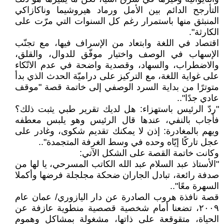
التأرجح الدائم بين الأمل ورماد هيروشيما وناكازاكي
المنبثق منها باستمرار رغم كل السنوات التي مرّت على
الكارثة".
اقتصاد في اللغة وابتعاد من الإسراف فيها، مع تجنّب
الإسهاب في الوصف واختيار موفّق للدوال، والقلق،
والاضطراب، والسهاد، وقصدية واضحة في عدم الاتّكاء
على غواية اللغة، مع التركيز على دراميّة الحدث الذي بدأ
متوترًا من بداية السرد الوصفي إلى خاتمة قصة "موقف
عادي جدًا"..
"ردّ الرئيس باستهزاء: هل لديك تقرير طبي يثبت ذلك؟
فأجاب بالنفي، عندها قال الرئيس وهو يلبس معطفه
ويهم بالمغادرة: إذن لا يمكنك تقديم شكوى، وغادر على
عجل تاركًا إيّاه وحده في وسط الغرفة المتجمدة"..
وكانت خاتمة القصة على الشكل الآتي:
"الأستاذ عبد السلام عبد الله الكاتب المسرحي، يا لها من
صدفة رائعة، تبادل الجاران ضحكة مجلجلة فرضها وأكملا
السهرة معًا"..
قصة نافذة هروب الصادرة عن دار اليازوري/ عمان عام
٢٠٠٩، تضعنا أمام شخصية قصصية منطوية عازفة عن
الحياة، متقوقعة على ذاتها، مشغولة بمشاكل وهموم