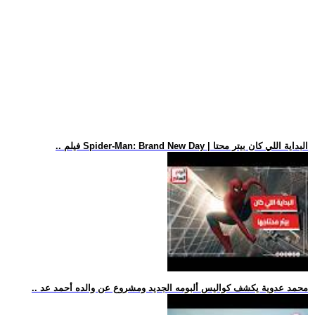
.. فيلم Spider-Man: Brand New Day | البداية اللي كان بيتر محتا
.. محمد عدوية يكشف كواليس ألبومه الجديد ومشروع عن والده أحمد عد