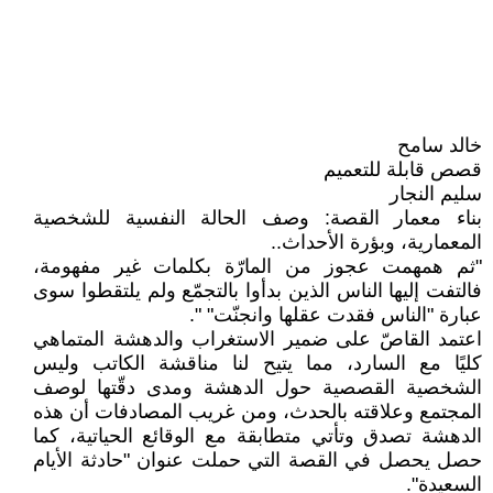
خالد سامح
قصص قابلة للتعميم
سليم النجار
بناء معمار القصة: وصف الحالة النفسية للشخصية
المعمارية، وبؤرة الأحداث..
"ثم همهمت عجوز من المارّة بكلمات غير مفهومة،
فالتفت إليها الناس الذين بدأوا بالتجمّع ولم يلتقطوا سوى
عبارة "الناس فقدت عقلها وانجنّت" ".
اعتمد القاصّ على ضمير الاستغراب والدهشة المتماهي
كليًا مع السارد، مما يتيح لنا مناقشة الكاتب وليس
الشخصية القصصية حول الدهشة ومدى دقّتها لوصف
المجتمع وعلاقته بالحدث، ومن غريب المصادفات أن هذه
الدهشة تصدق وتأتي متطابقة مع الوقائع الحياتية، كما
حصل يحصل في القصة التي حملت عنوان "حادثة الأيام
السعيدة".