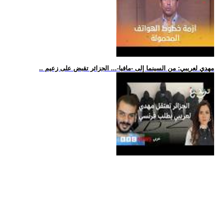
.. مهدي لعريبي: من السينما إلى -مافيا-... الجزائر تقبض على زعيم