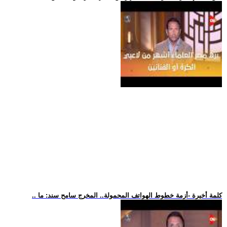
.. كلمة أخيرة -أزمة خطوط الهواتف المحمولة.. المخرج سامح سند: ما