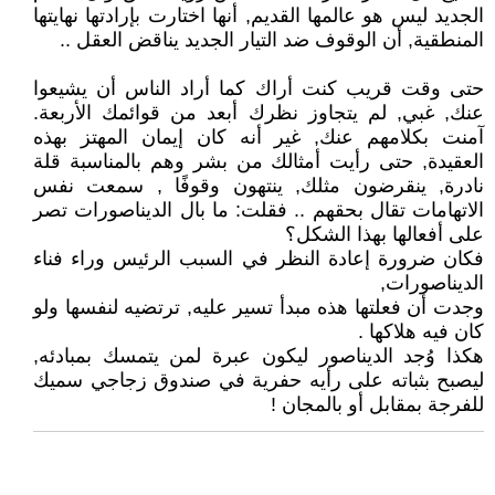
الجديد ليس هو عالمها القديم, أنها اختارت بإرادتها نهايتها
المنطقية, أن الوقوف ضد التيار الجديد يناقض العقل ..
حتى وقت قريب كنت أراك كما أراد الناس أن يشيعوا
عنك, غبي, لم يتجاوز نظرك أبعد من قوائمك الأربعة.
آمنت بكلامهم عنك, غير أنه كان إيمان المهتز بهذه
العقيدة, حتى رأيت أمثالك من بشر وهم بالمناسبة قلة
نادرة, ينقرضون مثلك, ينتهون وقوفًا , سمعت نفس
الاتهامات تقال بحقهم .. فقلت: ما بال الديناصورات تصر
على أفعالها بهذا الشكل؟
فكان ضرورة إعادة النظر في السبب الرئيس وراء فناء
الديناصورات,
وجدت أن فعلتها هذه مبدأ تسير عليه, ترتضيه لنفسها ولو
كان فيه هلاكها .
هكذا وُجد الديناصور ليكون عبرة لمن يتمسك بمبادئه,
ليصبح بثباته على رأيه حفرية في صندوق زجاجي سميك
للفرجة بمقابل أو بالمجان !