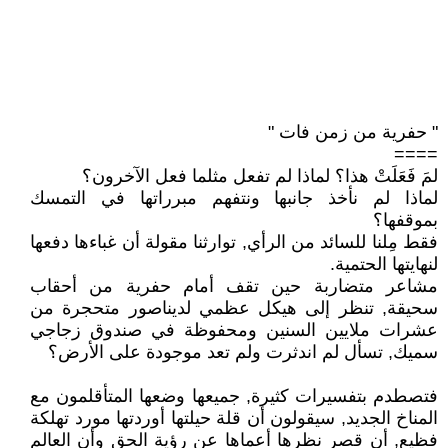
" حفرية من زمن فات "
====
لمَ فَعَلَتْ هذا؟ لماذا لم تفعل مثلما فعل الآخرون؟
لماذا لم نأخذ جانبها ونتفهم مبرراتها في التمسك
بموقفها؟
فقط مِلنا للسائد من الرأي, توارثنا مقولة أن غباءها دفعها
لنهايتها الحتمية.
مشاعر متضاربة حين تقف أمام حفرية من أحقاب
سحيقة, تنظر إلى هيكل عظمي لديناصور متحجرة من
عشرات ملايين السنين ومحفوظة في صندوق زجاجي
سميك, تسأل لم اندثرت ولم تعد موجودة على الأرض؟
فتصطدم بتفسيرات كثيرة, جميعها وضعها المتأقلمون مع
المناخ الجديد, سيقولون أن قلة حيلتها أوردتها مورد تهلكة
فظيع, أن قصر نظرها أعماها عن رؤية الحق وأن العالم