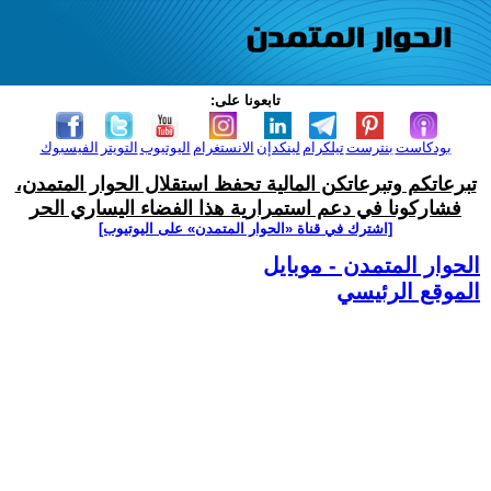
تابعونا على:
بودكاست
بنترست
تيلكرام
لينكدإن
الانستغرام
اليوتيوب
التويتر
الفيسبوك
تبرعاتكم وتبرعاتكن المالية تحفظ استقلال الحوار المتمدن،
فشاركونا في دعم استمرارية هذا الفضاء اليساري الحر
[اشترك في قناة ‫«الحوار المتمدن» على اليوتيوب]
الحوار المتمدن - موبايل
الموقع الرئيسي