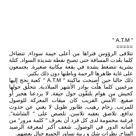
" A.T.M "
=====
تتلاقى الرؤوس فتراها من أعلى خيمة سوداء, تتضاءل
كلما بعُدت المسافة حتى تصبح نقطة شديدة السواد, كتلة
بشرية تنضغط بشدة في بقعة مكانية صغيرة, يجتمعون
على غاية ظاهرها الرحمة وباطنها دون ذلك بكثير.
ذلك حالنا حين أصبحت ماكينة " A.T.M " كعبة نحج إليها
مرغمين كلما هلّت بوادر الأشهر الميلادية, نتحلّق حولها
كجيش من هوام يلتفّون حول جيفة, لا يردعنا هجير أو
صقيع. الأمس القريب كان ميقات المعركة للوصول
للمرتب, زحام رهيب, طابور طويل لا يغني عن حدوث
تدافع, تلاصق يعقبه تلاسن, تلصص على " الشاشة",
فرغبة محمومة لدى كل فرد أن يعرف " كلمة مرور" من
أصابه الدور في الوصول, شغف أكبر لمعرفة الرصيد
المتاح, نظرات شك و ريبة تساور الجميع حيال بعضهم.