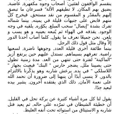
ينقسم الواقفون لفئتين: أصحاب وجوه مكفهرة, غاضبة,
يضيق بهم المكان, لا تطيقهم الألة" فسرعان ما تبصق
إليهم بالمقدّر و المقسوم من نقد مستحق, فيخرج كلّ
منهم قابض على جنيهات قليلة في يمينه, بينما شماله
تفرك بشدة "إيصال" سحب المبلغ, يكوّره, يلقيه في وجه
الوجود. يقذفه في الهواء ثم يُتبعه بعينيه و هو يسب و
يلعن. نحن جميعًا نعرف ما يقول, كلما أصاب أحدنا الدور
إلاّ وقال مثل قول ذلك الرجل.
بينما طائفة أخرى قليلة العدد, وجوهها ناضرة, لسعيها
راضية. تعرفهم بسيماهم, نستدل عليهم حين يرتفع أزيز
"الماكينة" لفترة حتى تنتهي من العد. مدة زمنية تطول
حتى يصيبنا ملل, يضجر حارس " البنك" فيعبث بجهاز "
اللاسلكي " في يده, يرعش شاربه وهو يذكّرنا بالالتزام
بالدور, لا ينسى أبدًا أن ينبهنا إلى ضرورة أن نحمد الله
على نعمة الأمان, ذلك الذي يفتقده آخرون, يشير بيده
لبعيد جدًا.
يقول لنا كل مرة أشياء كثيرة عن بركة تحل في القليل,
أن خطيئة الشيطان في تمرّده على حاله, ثم يعيد فتل
شاربه و الاستيثاق من استوائه تحت أنفه الغليظ.