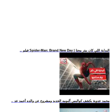
.. فيلم Spider-Man: Brand New Day | البداية اللي كان بيتر محتا
.. محمد عدوية يكشف كواليس ألبومه الجديد ومشروع عن والده أحمد عد