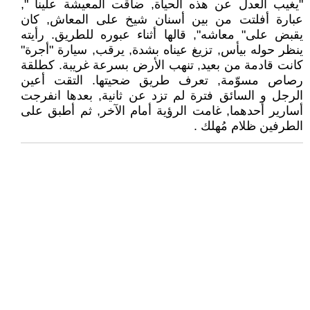
"يغيب العدل عن هذه الحياة, ضاقت المعيشة علينا ",
عبارة أفلتت من بين أسنان شيخ على المعاش, كان
يقبض على" معاشه", قالها أثناء عبوره للطريق. رأيته
ينظر حوله بيأس, تزيغ عيناه بشدة, يرقب, سيارة "أجرة"
كانت قادمة من بعيد, تنهب الأرض بسرعة غريبة. كطلقة
رصاص مسوّمة, تعرف طريق ضحيتها. التقت أعين
الرجل و السائق فترة لم تزد عن ثانية, بعدها انفرجت
أسارير أحدهما, غامت الرؤية أمام الآخر, ثم أطبق على
الطرفين ظلام مُهلك .