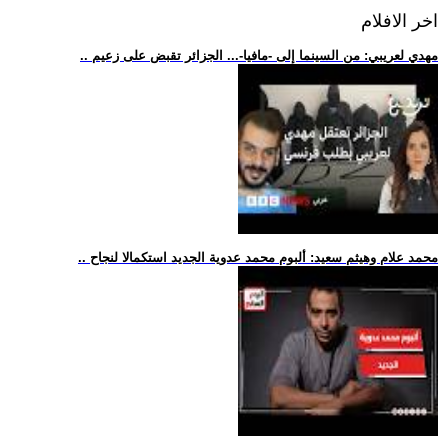
اخر الافلام
.. مهدي لعريبي: من السينما إلى -مافيا-... الجزائر تقبض على زعيم
.. محمد علام وهيثم سعيد: ألبوم محمد عدوية الجديد استكمالا لنجاح