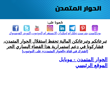
تابعونا على:
بودكاست
بنترست
تيلكرام
لينكدإن
الانستغرام
اليوتيوب
التويتر
الفيسبوك
تبرعاتكم وتبرعاتكن المالية تحفظ استقلال الحوار المتمدن،
فشاركونا في دعم استمرارية هذا الفضاء اليساري الحر
[اشترك في قناة ‫«الحوار المتمدن» على اليوتيوب]
الحوار المتمدن - موبايل
الموقع الرئيسي