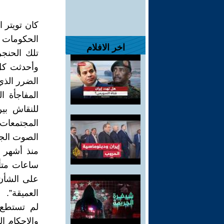
كان تويتر 
الحكومات ا
اخر الافلام
تلك الحنج
وأحدثت كل
الضرر الذي
المفاجأة 
للنقاش بي
المجتمعات 
الصوت الجما
منذ أشهر 
ساعات متأخ
على الشأن 
العميقة”.
لم تستطع 
والاحكام ا