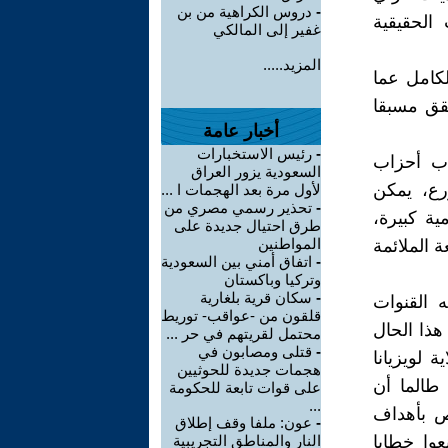
-
دروس الكراهية من بن
الحقيقية
غفير إلى المالكي
المزيد.....
كامل عما
حقق مسبقا
أخبار عامة
-
رئيس الاستخبارات
اب أحزاب
السعودية يزور العراق
رع، يمكن
لأول مرة بعد الهجمات ا ...
-
تحذير رسمي مصري من
ة كبيرة،
طرق احتيال جديدة على
المواطنين
 الملائمة
-
اتفاق أمني بين السعودية
وتركيا وباكستان
-
سكان قرية بلغارية
ه القنوات
قلقون من -عواقب- توريط
هذا الحال
محتمل لقريتهم في حر ...
-
قتلى ومصابون في
 لويزيانا
هجمات جديدة للحوثيين
 طالما أن
على قوات تابعة للحكومة
...
ص بأهداف
-
عون: ملفا وقف إطلاق
وا خطابا
النار والمناطق التجريبية