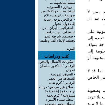
ستتم متابعتهما ...
-
-رويترز-: السعودية
استخدمت نحو 86% من
م ممن لا
صواريخ -باتريوت- الاع ...
، بيد ان
-
عراقجي يوجه رسالة
إلى دول الجوار
-
استراتيجية إيران.. حرب
وتية على
استنزاف تنهك ترامب
-
صحيفة: شرطة لندن
تعيده إلى
تخطط لإلغاء ألف وظيفة
 حد سواء،
المزيد.....
علومة إلى
كتب ودراسات
نخبوية أو
-
مكونات الاتصال والتحول
الرقمي / الدكتور سلطان
عدوان
بما قد لا
-
السوق المريضة:
مل الخاص
الصحافة في العصر
الرقمي / كرم نعمة
-
سلاح غير مرخص: دونالد
، بصعوبة
ترامب قوة إعلامية بلا
مسؤولية / كرم نعمة
بلا تردد
-
مجلة سماء الأمير /
ا لا تريد
أسماء محمد مصطفى