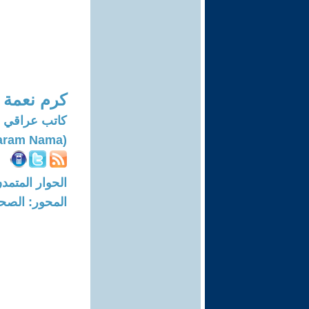
كرم نعمة
كاتب عراقي م
(Karam Nama)
الحوار المتمدن-العدد: 7625 - 23
المحور: الصحا