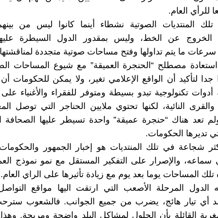
 للرأي العام.
ر تلك المنتديات الصوتية نشطاء أينما كانوا ليس من بينه
الخروج عن الخط، وليس بمقدور الدول السيطرة عليها
سرعات ما يتم تداولها وفتح مساحات صوتية متجددة لمناقشتها.
 استعادة مصطلح “الحنجرة العميقة” مع شيوع المساحات الص
 جدا لتأكيد أن الواقع الإعلامي تغير، ولا يمكن للحكومات أن 
ة أدوات تكنولوجية تبدو بسيطة ومتوفر للفقراء والأغنياء على
القرى النائية، لكنها تحتوي ملايين الحناجر التي توصل الم
لم تعد هناك “حنجرة عميقة” واحدة تسيطر عليها الصحافة ال
لتي تديرها الحكومات.
ثر شجاعة في تلك المنتديات هو إخبار الجمهور والحكومات 
 سماعه، والإصرار على التفكير المستقل مع نمو نموذج الع
تلك المساحات يوما بعد يوم مع زيادة تأثيرها على الراي العام.
ه الدول المرحلة الأصعب التي ارتقت اليها مواقع التواصل
 أي تيار هائج، يضرب من جميع الجوانب. فالشعوب سترحب 
مغرية القائلة بأن الحلول لمشاكل البلد واضحة ومريحة. وهذا م