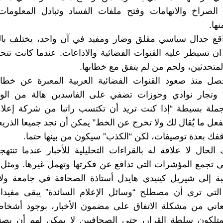
الصراخ والاتهامات وفتح ملفات الفساد وتبادل المعلومات 
ها.
واقع جدال سياسي مقلق وضار ومفيد في آن واحد، يختلف بال
ن تسيطر عليه القنوات الفضائية والاذاعات. عندما كانت تت
لمتحدثين، ولجم من لم يتفق مع خطابها.
صل منذ صعود القنوات الفضائية العربية المعبرة عن خط
 وتجار نوادي وحوزات تضفي على الفاسدين هالة من الو
ملة بسيطة “إذا كنت تريد أن تكتسب راتبا من شركة إعلامي
عل ما يُقال لك ولا تخرج عن الخط” يمكن أن نجد جميعا الذريعة
فك بعدة توصيفات، لكن “الكذب” سيكون من بينها حتما.
 الحال لا علاقة له بالقراءات التحليلية للأخبار عندما تنتهج
ي تجمع المؤشرات التي تدافع عن فكرتها وتهمل غيرها. ومثل 
بة إلى شيريل كينيدي هايدل أستاذة الصحافة في جامعة ولاية
 التي ترى أن مصطلح “وسائل الإعلام السائدة” يبقى مفيدا
عاني من مشكلة الاتفاق على مضمون الأخبار، بوجود أشخا
تلكون سلطة القرار، حتى الصحافيين لا يمكن لهم أن يصنع