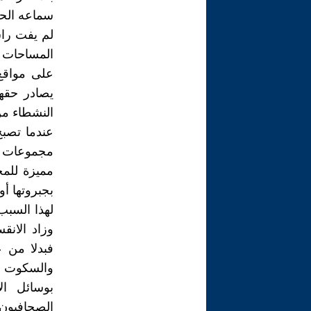
سماعه الحك
لم يفت راس
المساحات ا
على مواقع
يصادر حقهم
النشطاء من
عندما تصبح
مجموعات ط
مميزة للمج
بجبروتها أو
لهذا السبب
وزاد الانقس
فبدلا من ع
والسكوت ع
بوسائل ال
الصحافيون 