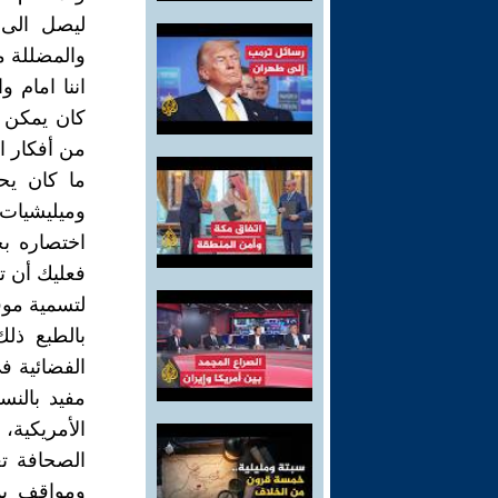
ليصل الى 
والمضللة من
اننا امام 
كان يمكن ا
من أفكار ا
ما كان يح
وميليشيات
اختصاره بج
فعليك أن تف
لتسمية موق
بالطبع ذلك
الفضائية ف
مفيد بالنس
الأمريكية،
الصحافة ت
ومواقف يم