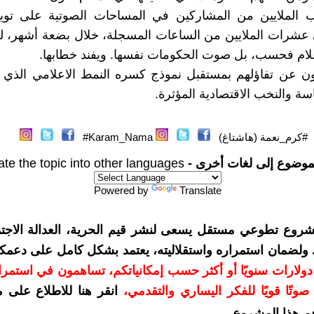
ب الملايين من المشاركين في المساحات الصوتية على تويت
عشرات الملايين من الساعات المسجلة، خلال بضعة أشهر،
لام فحسب، بل صوت الحكومات نفسها. ويفند خطابها.
ون عن تفاؤلهم بمستقبل نموذج كسره النمط الاعلامي الذي 
سة والنخب الاقتصادية المؤثرة.
#كرم_نعمة (هاشتاغ)
Karam_Nama#
موضوع إلى لغات أخرى -
ate the topic into other languages
Powered by
Translate
شروع تطوعي مستقل يسعى لنشر قيم الحرية، العدالة الاجتم
. ولضمان استمراره واستقلاليته، يعتمد بشكل كامل على دعمك
دعمكم بمبلغ 10 دولارات سنويًا أو أكثر حسب إمكانياتكم، تساهمون في استم
وتًا قويًا للفكر اليساري والتقدمي
،
انقر هنا للاطلاع على 
م هذا المشروع
.