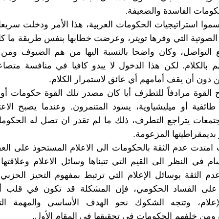
ومات الفاسدة والضعيفة.
موا استراتيجيات الحكومات العربية، هذا الأمر ودخلت سري
لصوتية التي وفرها تويتر، وعرضت خطابها بنفس طريقة ما ك
 التواصل، وكان واضحا بالنسبة اليها من هم الضيوف ومن 
 بالكلام. لكن هذا الدخول لا يبدو كافيا في منافسة متصاع
 دون أن يقف أمامهم أي عائق لاستمرار الكلام.
 القوة مرادفاً للتطرف أيا كان مصدر تلك القوة حكومات أو
ائفية أو ميليشياوية، يسود المتنمرون. وعندما يصبح الاع
تمعات يتراجع التطرف، ذلك ما لم تقدر ان تصل له الحكوما
 بديمقراطيتها المزعومة.
 امتدت عدم الثقة بالحكومات الى الاعلام المستحوذ على العق
ام في النظر الى القيم التي تتبناها وسائل الاعلام وعلاقتها 
دم الثقة بوسائل الإعلام التي ترتبط بمفهوم التحيز الحزبي
لى الفساد الحكومي، فإن المشكلة قد تكون في قلب أز
إعلام، وتتجه الشكوك نحو الهدف الأساسي والمهمة ال
ومن خلفهم الحكومات في تحقيقها في المقام الأول.