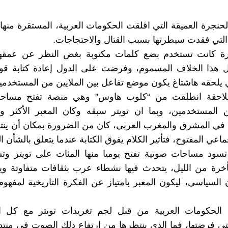
الحنجرة العميقة التي اقلقت الحكومات العربية، المستقرة منه
لتي فقدت سيطرتها بسبب القتال والاحتجاجات.
رة كانت تستخدم بضع كلمات مكتوبة بغض النظر عن عمقها 
 هذا الخلاف المسموم، وفرضت على الدول إعادة كتابة قوان
 يلحقه هاشتاغ يكون موضع تفاعل بين الملايين من المستخدمي
اللاحقة انطلقت من “كلوب هاوس” وهي منصة تفتح مساح
ن المستخدمين، وبما ان تويتر سبقه وكان المعبر الأكثر 
في المشرق والمغرب العربي، كان من الضرورة بمكان أن ينت
عي المفتوح، فتأثير الكلام يفوق الكتابة عندما يتعلق بالشأن 
تسود مساحات صوتية تفتح يوميا منها المئات على تويتر وت
رة من الليل، يتحدث فيها نشطاء عرب بثقافات متفاوتة وير
السياسي، ليكون المعبر بامتياز عن الفكرة التاريخية لمفهوم
الحكومات العربية من قبل لجم تغريدات تويتر مع كل ا
لتي فرضتها، فما الذي ينتظرها من ارتفاع ذلك الصوت في منتد