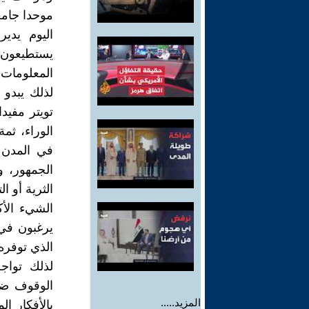
موحدا جامعا
اليوم يدي
يستطيعون 
المعلومات 
لذلك يبدو
تويتر مفيدا
الوراء، ثم
في المدن و
الجمهور، و
الثرية أو ا
الشيء الأك
يرغبون في
الذي توفره 
لذلك تواج
الوقوف ضد
المزيد.....
بالأفكار ال