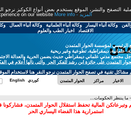
ة التصفح والنشر، الموقع يستخدم بعض أنواع الكوكيز نرجو النق
More info - المزيد
experience on our website
الفن
-
وكالة أنباء اليسار
-
وكالة أنباء العلمانية
-
وكالة أنباء العمال
-
وكا
الاقتصاد
-
اخبار الطب والعلوم
 الرئيسي لمؤسسة الحوار المتمدن
، علمانية، ديمقراطية، تطوعية وغير ربحية
ل مجتمع مدني علماني ديمقراطي حديث يضمن الحرية والعدالة الاجتم
حوار المتمدن على جائزة ابن رشد للفكر الحر والتى نالها أعلام في الفك
م مشاكل تقنية في تصفح الحوار المتمدن نرجو النقر هنا لاستخدام الموقع
كوردي
English
الاخبار
مراكز
الحوار المتمدن
- ما ينتظر الحكومات…
 وتبرعاتكن المالية تحفظ استقلال الحوار المتمدن، فشاركونا 
استمرارية هذا الفضاء اليساري الحر