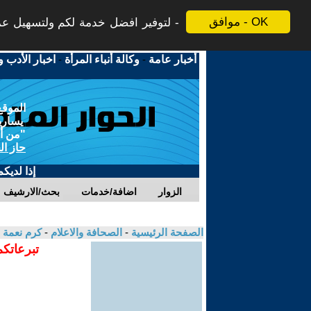
موافق - OK
لتوفير افضل خدمة لكم ولتسهيل عملي
أخبار عامة
-
وكالة أنباء المرأة
-
اخبار الأدب و
الموقع
يسارية
"من أج
حاز ال
إذا لديك
الزوار
اضافة/خدمات
بحث/الارشيف
الصفحة الرئيسية
-
الصحافة والاعلام
-
كرم نعمة
تبرعاتكم