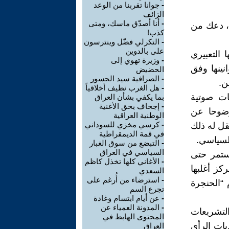
-
جوانا تقربنا من الوعد
الزائف
-
أنا أصدّق ماسك، ومتى
ا، دعك من
كذب!
-
التكرلي فضّل وينترسون
على بالدوين
التعبيري
-
وزيرة تهوي إلى
ينها وفق
الحضيض
-
الصرافية سيد الجسور
ن.
-
هل الغرب نظيف أخلاقياً
ات صوتية
بما يكفي بشأن العراق
-
إجحاف بحق الأغنية
وضوحا عن
الوطنية العراقية
-
كرسي مخزي للسوداني
قل له ذلك
في قمة الديمقراطية
السياسي.
-
التبضع من سوق الغبار
السياسي في العراق
ستمر حتى
-
الأغاني كلها تخذل كاظم
كز أغلبها
السعدي
-
استرضاء من أُرغم على
 “الحنجرة
تجرع السم
-
عن أيام ابتسام وغادة
-
المدونة العمياء عن
لتشريعات
المحتوى الهابط في
يات الرأي
العراق