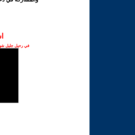
ا‫
في رحيل جليل شهبا