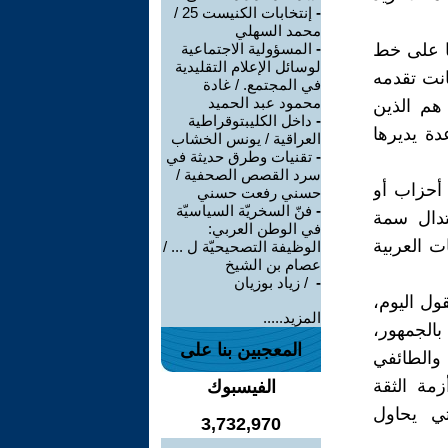
-
إنتخابات الكنيست 25 /
محمد السهلي
عا على خط
-
المسؤولية الاجتماعية
لوسائل الإعلام التقليدية
انت تقدمه
في المجتمع. / غادة
محمود عبد الحميد
هم الذين
-
داخل الكليبتوقراطية
دة يديرها
العراقية / يونس الخشاب
-
تقنيات وطرق حديثة في
سرد القصص الصحفية /
 أحزاب أو
حسني رفعت حسني
-
فنّ السخريّة السياسيّة
تدال سمة
في الوطن العربي:
ت العربية
الوظيفة التصحيحيّة ل ... /
عصام بن الشيخ
-
‏ / زياد بوزيان
ول اليوم،
المزيد.....
بالجمهور،
المعجبين بنا على
 والطائفي
مة الثقة
الفيسبوك
تي يحاول
3,732,970