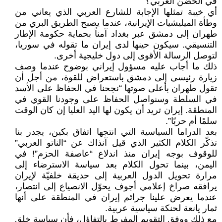
في الحضن العربي؟
أي خيبة تمثلها الإجابة للشارع العربي الذي يعاني من
وطأة الميليشيات الإيرانية، عندما يصبح الطريق البري من
طهران إلى دمشق عبر بغداد آمناً بحماية حكومة الإطار
التنسيقي. سيكون حينها لدى إيران ما تقوله في سوريا،
لتوصل الرسالة الأقوى إلى دول خليجية أخرى.
ذلك ما أجاب عليه مسؤول إيراني بوضوح عندما وصف
زيارة رئيسي إلى دمشق باستعراض للقوة، من أجل أن
تقول طهران بأعلى صوتها “نجحنا في الحفاظ على الأسد
في السلطة وسنواصل الحفاظ على وجودنا القوي في
المنطقة. إيران تريد أن يكون لها اليد العليا إن كان الوقت
سلمًا أم حربًا”.
بعد الدراما السياسية التي انتجها اتفاق بكين، يجدر بنا
تذكّر الكلام الكثير الذي قيل آنذاك عن “الناتو العربي”
للوقوف بوجه إيران منذ اندلاع “عاصفة الحزم”! في
اليمن، بينما تحول الكلام بعد سياسة الاسترضاء إلى
مرارة تحويل الدول العربية إلى حديقة خلفيّة لإيران
يرافقه صراخ إعلامي أجوف يحوّل الانصياع إلى انتصار،
عندما يعرض علينا جرائم إيران في المنطقة على أنها
ثمار يانعة لحنكة سياسية عربية.
مع ذلك ووفق التقويم المفرط بالتفاؤل، فأن سياسة خلق