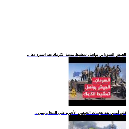
.. الجيش السوداني يواصل تمشيط مدينة الكرمك بعد استردادها
.. قلق أممي بعد هجمات الحوثيين الأخيرة على المخا باليمن