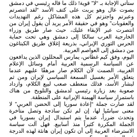
ستأتي الإجابة بـ “لا” قوية! ذلك ما قاله رئيسي في دمشق
بصوت عال وهو يربت على كتف الأسد “لقد انتصرتم
وعبرتم واجتزتم كل هذه المشاكل رغم التهديدات
والعقوبات” وهو في حقيقة الأمر يريد أن يقول إيران من
انتصرت عبر الإبقاء عليك، حيث صار طريق وزراء
الخارجية العرب سالكا إلى دمشق وهي تحت حماية
الحرس الثوري الإيراني، بذريعة إغلاق طريق الكبتاغون
من دمشق إلى العواصم العربية.
اليوم، وفق كيم غطاس، يمارس المحللون الذين يدافعون
عن السياسة الرسمية العربية أمام وسائل الإعلام
الغربية، الصمت لأن الكلام صار مرهقًا عليهم عندما
يتعلق الأمر بغسيل السمعة السياسي لإيران ومن ثم
لبشار الأسد، فذلك منعطف صعب لبيع الكلام، وازداد
صعوبة بعد زيارة رئيسي لدمشق والتلويح من هناك
باستمرار سياسة الهيمنة الإيرانية على المنطقة.
لقد صارت جملة “إعادة سوريا إلى الحضن العربي” لا
معنى سياسًيا لها، إن لم تكن ساذجة وتصل متأخرة
وتحدث ضرراً، عندما يتم استبدال إيران بسوريا في
الجملة المكررة كثيراً منذ أسابيع. فهل آلت سياسة
الاسترضاء العربية إلى أن تكون إيران هانئة لهذه الدرجة