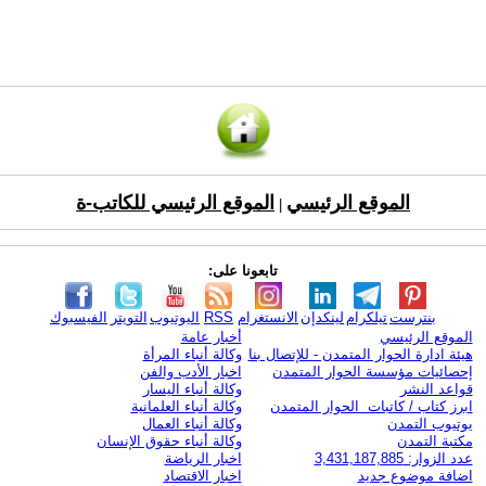
الموقع الرئيسي
الموقع الرئيسي للكاتب-ة
|
تابعونا على:
بنترست
تيلكرام
لينكدإن
الانستغرام
RSS
اليوتيوب
التويتر
الفيسبوك
الموقع الرئيسي
أخبار عامة
هيئة ادارة الحوار المتمدن - للإتصال بنا
وكالة أنباء المرأة
إحصائيات مؤسسة الحوار المتمدن
اخبار الأدب والفن
قواعد النشر
وكالة أنباء اليسار
ابرز كتاب / كاتبات الحوار المتمدن
وكالة أنباء العلمانية
يوتيوب التمدن
وكالة أنباء العمال
مكتبة التمدن
وكالة أنباء حقوق الإنسان
عدد الزوار: 3,431,187,885
اخبار الرياضة
اضافة موضوع جديد
اخبار الاقتصاد