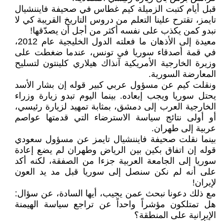
قبل أيام كتبت الزميلة كيم غطاس في صحيفة فايننشيال
تايمز، تقترح علينا التعلم من دروس التاريخ القريبة كي لا
نبدو كمن يكذب على نفسه أكثر من أجل أن يصدّقها!
معيدة إلى الأذهان ما فعلته الدول الخليجية عام 2012،
في قمة أصدقاء سوريا في تونس، عندما ضغطت على
وزيرة الخارجية الأمريكية آنذاك هيلاري كلينتون لتسليح
المعارضة السورية.
ونقلت كيم عن مسؤول عربي كبير قوله إن بشار الأسد
يحتل سوريا ويجب إبعاده. بينما اليوم تبدو زيارة وزراء
الخارجية العرب إلى دمشق، بمثابة تمهيد لزيارة رئيسي،
أو أولى نتائج سياسة الاسترضاء التي قدمتها عواصم
عربية إلى طهران.
بينما نقلت صحيفة فايننشيال تايمز عن مسؤول سعودي
قوله إن اتفاق بكين بين الرياض وطهران لم يضع إعادة
سوريا إلى الجامعة العربية جزءا من الصفقة، لكنه أكد
على أنه لم نكن سنصل إلى سوريا قبل مد يد العون
لإيران!
مع ذلك دعونا نبحث عمن يجيب، أيها السادة، عن سؤال:
هل تمتلكون مؤشراً واحداً عن تراجع سياسة الهيمنة
الإيرانية على المنطقة؟