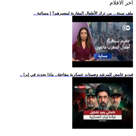
اخر الافلام
.. ملف سبتة... من ترك الأطفال المغاربة لمصيرهم؟ | مسائية
.. فيديو غامض للمرشد وتعيينات عسكرية مفاجئة.. ماذا يحدث في إيرا