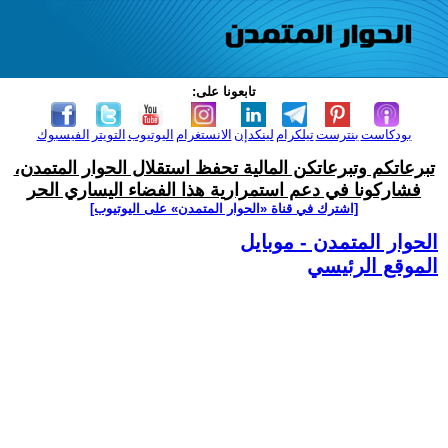
تابعونا على:
بودكاست
بنترست
تيلكرام
لينكدإن
الانستغرام
اليوتيوب
التويتر
الفيسبوك
تبرعاتكم وتبرعاتكن المالية تحفظ استقلال الحوار المتمدن،
فشاركونا في دعم استمرارية هذا الفضاء اليساري الحر
[اشترك في قناة ‫«الحوار المتمدن» على اليوتيوب]
الحوار المتمدن - موبايل
الموقع الرئيسي