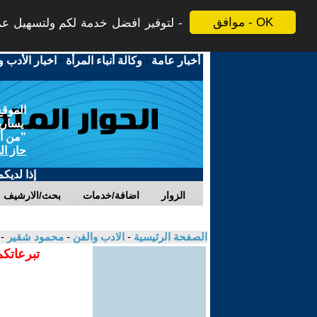
موافق - OK
لتوفير افضل خدمة لكم ولتسهيل عملي
أخبار عامة
-
وكالة أنباء المرأة
-
اخبار الأدب و
الموقع
يسارية
"من أج
حاز ال
إذا لديك
الزوار
اضافة/خدمات
بحث/الارشيف
الصفحة الرئيسية
-
الادب والفن
-
محمود شقير
- 
تبرعاتكم