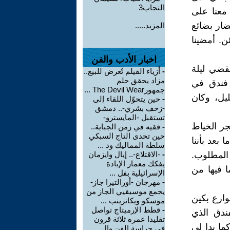
النجاب3
 معنا على
ضار بضائع
المزيد.....
ن. أمضينا
اخبار الأدب والفن
نقضي ليلة
-
أزياء الفيلم تُعرض للبيع..
مزاد يحقق حلم
 فندق في
جمهورThe Devil Wear ...
ليل، وكان
-
حين يتحوّل اللقاء إلى
-زحف بشري-.. دمشق
تستقبل -المايسترو-
جر الخياط
-
فقيه في زمن الجباية..
حين تحدى التاج السبكي
 بعد بأننا
سلطة المماليك ود ...
المطلوب.
-
-الاقتلاع-.. إيال وايزمان
يفكك معمار الإبادة
ا فيها من
الإسرائيلية بفل ...
-
مهرجان -أورالتيرا جاز-
يجمع موسيقيي الجاز من
ارع بكين
موسكو ويكاترينب ...
-
قطط الإرميتاج تواصل
ندق الذي
تقليدا عمره ثلاثة قرون
ما بدا لي
في حراسة الفن وال ...