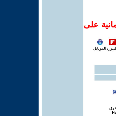
انية على
يبورد
الموبايل