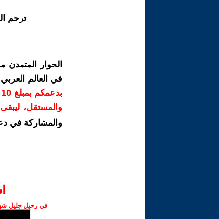
ترجم ال
الحوار المتمدن م
في العالم العربي
ب
والمستقل، ليبقى ص
والمشاركة في دع
ا‫
في رحيل جليل شهبا