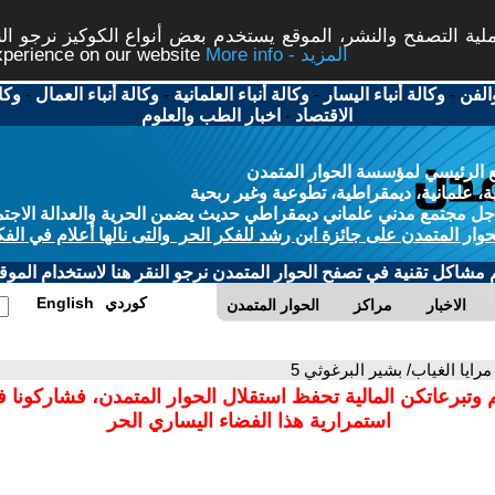
ة التصفح والنشر، الموقع يستخدم بعض أنواع الكوكيز نرجو النق
More info - المزيد
experience on our website
الفن
-
وكالة أنباء اليسار
-
وكالة أنباء العلمانية
-
وكالة أنباء العمال
-
وكا
الاقتصاد
-
اخبار الطب والعلوم
 الرئيسي لمؤسسة الحوار المتمدن
، علمانية، ديمقراطية، تطوعية وغير ربحية
ل مجتمع مدني علماني ديمقراطي حديث يضمن الحرية والعدالة الاجتم
حوار المتمدن على جائزة ابن رشد للفكر الحر والتى نالها أعلام في الفك
م مشاكل تقنية في تصفح الحوار المتمدن نرجو النقر هنا لاستخدام الموقع
كوردي
English
الاخبار
مراكز
الحوار المتمدن
مرايا الغياب/ بشير البرغوثي 5
 وتبرعاتكن المالية تحفظ استقلال الحوار المتمدن، فشاركونا 
استمرارية هذا الفضاء اليساري الحر