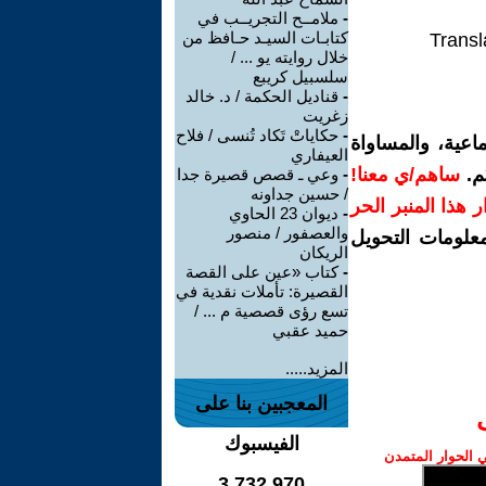
-
ملامــح التجريــب في
كتابـات السيـد حـافظ من
Transl
خلال روايته يو ... /
سلسبيل كريبع
-
قناديل الحكمة / د. خالد
زغريت
-
حكاياتْ تَكاد تُنسى / فلاح
اعية، والمساواة
العيفاري
م.
ساهم/ي معنا!
-
وعي ـ قصص قصيرة جدا
/ حسين جداونه
رار هذا المنبر الحر
-
ديوان 23 الحاوي
والعصفور / منصور
معلومات التحويل
الريكان
-
كتاب «عين على القصة
القصيرة: تأملات نقدية في
تسع رؤى قصصية م ... /
حميد عقبي
المزيد.....
المعجبين بنا على
الفيسبوك
الحوار المتمدن
3,732,970