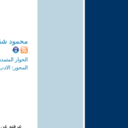
محمود شق
الحوار المتمدن-العدد: 7591 - 23
المحور: الادب
عرفته عن قر