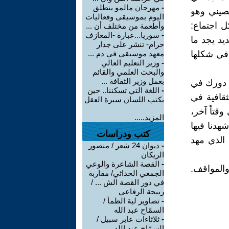
-
مهرجان مالمو ينطلق
صيني وهو
اليوم بموسيقى وفعاليات
 اجتماع:
وأطعمة من مختلف أن ...
-
سوريا...عبارة -المعازف
يد يجد ما
حرام- تنشر على جدار
 في شكلها
معهد موسيقي في دم ...
-
وزير التعليم العالي
والبحث العلمي والقائم
بعمل وزير الثقافة ...
ء دورك في
-
اللغة التي تسكننا.. حين
ثقافية في
يكتب اللسان سيرة العقل
وقتاً آخر،
المزيد.....
هدنا فيها
كتب ودراسات
 الذي مهد
-
ديوان 24 شعر / منصور
الريكان
-
القصة الشاعرة والوعي
المواقف.
الجمعي الحداثي/ مقاربة
في دور القصة الش ... /
ربيحة الرفاعي
-
تصاوير لية الظمأ /
السمّاح عبد الله
-
ثلاثاءات عابر سبيل /
السمّاح عبد الله