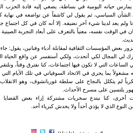
مارس حياته اليومية في بساطة، يصغي إليه قادة الحزب ال
لشأن السياسي، ثم يقول لي كاشفاً عن تواضعه في نهاية كل
نا ولم يعد لدينا شيء آخر نضيفه. إلا أنه كان في كل اجتماع جد
ن في الوقت نفسه، معنياً بالتعرف على أبعاد التجربة الصينية
ديث.
نزور بعض المؤسسات الثقافية لمقابلة أدباء وفنانين، يقول: جا
ترك لي المجال لكي أتحدث، ولكي أستفسر عن واقع الحياة ال
الساعات التي لا تكون فيها اجتماعات، كنا نفترق وقتاً، ونلتقي 
مشغولاً بما يجري في الاتحاد السوفياتي في تلك الأيام التي ش
سكرياً لم يتكلل بالنجاح على سلطة غورباتشوف، وهو الانقلاب
ور يلتسين على مسرح الأحداث.
 أخرى، كنا نبتدع سخريات مشتركة إزاء بعض القضايا و
لنوع الذي لا يؤذي أحداً ولا يخدش كبرياء أحد.
#محمود_شقير (هاشتاغ)