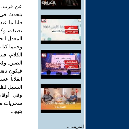
عن قرب. ي
يتحدث في ا
قلنا ما عند
يضيفه، وكا
المعدل الح
وحينما كنا 
الكلام، في
الصين. وفي 
فيكون ذهنه 
انقلاباً ع
السبيل لظه
وفي أوقات
سخريات من ا
يتبع...
المزيد.....