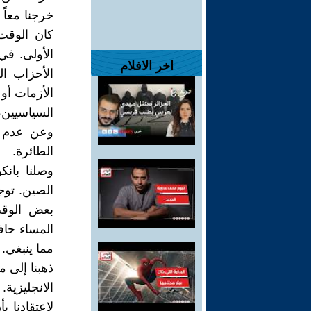
خرجنا معاً
كان الوقت
الأولى. في
اخر الافلام
الأحزاب ا
الأزمات أو
السياسيين
وعن عدم ا
الطائرة.
وصلنا بانك
الصين. توجه
بعض الوقت
المساء حاف
مما ينبغي.
ذهبنا إلى
الانجليزي
لاعتقادنا ب