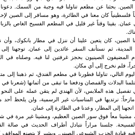
الصين. بحثنا عن مطعم تناولنا فيه وجبة من السمك. دعونا
اً فلسطينياً كان معنا في الطائرة، وهو مسافر إلى الصين لإح
عمان. بقينا وقتاً غير قليل في المطعم الفسيح الغاص بالزبائ
ناك.
نا الصين، كان يتعين علينا أن ننزل في مطار بانكوك، وأن 
المدينة، ثم نستأنف السفر عائدين إلى عمان. توجهنا إلى
ام المضيفون الصينيون بحجز غرفتين لنا فيه. وصلناه في ال
راً، فلم نخرج إلى أي مكان.
يوم التالي، تناولنا فطورنا في مطعم الفندق، ثم ذهبنا إلى مت
لمنا البدلات والقمصان ودفعنا ما تبقى من أثمانها (شعرنا في ما
تفصيل هذه الملابس، لأن الهندي لم يتقن عمله على النحو 
ازحاً: نرتديها في المناسبات غير الرسمية، ولن يلحظ أحد م
تجهنا إلى المطار، وعدنا في الطائرة إلى عمان.
مشينا معاً فوق سور الصين العظيم، ومشينا غير مرة في شو
الفسيحة. جلسنا مراراً نتبادل أطراف الحديث في صالة الف
فيه قيادة الحزب الشيوعي الصيني. وبشير لا يتصنع المواقف ك