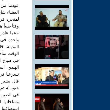
عودتنا من 
العشاء شاب
لمتجره في 
وقتاً طيباً ه
حينما غادر
واحدة في 
المدينة، ق
الوقت متأخ
في صباح ال
الهندي، است
تسرعنا في 
قال بشير م
عيوب)، ثم ا
في الصين، 
وساحاتها 
استضافتنا 