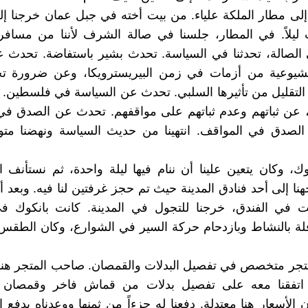
 إلى مطار الملكة علياء. من بيت أخته في جبل عمان خرجنا إل
 ليلاً. في المطار، جلسنا في صالة الشرف لأننا من مسافر
 الصالة، تحدثنا في السياسة. تحدث بشير باستفاضة. تحدث ع
لشيوعية من أزمات في زمن البيريسترويكا، وعن ضرورة 
 التقليل من تأثيرها السلبي. تحدث عن السياسة في فلسطين
، عن ثباتهم وعدم ثباتهم على مواقفهم. تحدث عن الصدق في
لصدق في المواقف. انتهينا من حديث السياسة ونهضنا متو
وك، وكان يتعين علينا أن ننام فيها ليلة واحدة، ثم نستأنف 
نا إلى أحد فنادق المدينة حيث تم حجز غرفتين لنا فيه. وبعد أ
 في الفندق، خرجنا للتجول في المدينة. كانت بانكوك 
لة بالنشاط وبازدحام حركة السير في الشوارع، وكان الطقس ح
 متجر متخصص في تفصيل البدلات والقمصان. صاحب المتجر هن
ة. اتفقنا معه على تفصيل بدلات من قماش فاخر وقمصان
أن الأسعار هنا معتدلة. دفعنا له جزءاً من ثمنها ووعدناه بدفع 