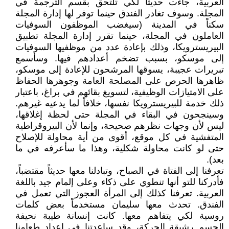
العربية، جاءت حديثاً لكي تلتحق بقسم الترجمة في
المجلة. وسوف تغادر الفندق حينما توفر لها إدارة المجلة
سكناً في المدينة (سيغضب الموظفون السوفيات
العاملون في المجلة، حينما تقرر إدارة المجلة تطبيق
البيريسترويكا، وذلك بإعادة عدد من موظفيها السوفيات
إلى موسكو، بسبب تضخم أعدادهم فيها. وسأسمع
تبريرات عجيبة، يسوقها المرشحون للإعادة إلى موسكو،
ظاهرها الحرص على المصلحة العامة وجوهرها الحفاظ
على الامتيازات الوظيفية، لتسويغ بقائهم في براغ، باعتبار
ذلك خدمة للبيريسترويكا نفسها، خلافاً لما يدعيه غيرهم.
وسينجحون في البقاء في المجلة حتى لحظة إغلاقها،
ليس لأن وجهات نظرهم صحيحة، وإنما لأن البيروقراطية
المتفشية في كل موقع، أقوى من أية محاولة للإصلاح
حتى لو كانت محاولة شكلية، وهذا ما سأعرفه في ما
بعد).
تعرفنا إلى الفتاة في الصباح، وتبادلنا معها حديثاً مقتضباً،
فأدركنا للتو أنها تنطوي على ذكاء وعلى إلمام جيد باللغة
العربية. تعرفنا كذلك إلى المرأة العجوز التي تعمل في
الفندق. تحدث معها سليمان مستخدماً بعض كلمات
روسية لكي يتفاهم معها. كانت إنسانة طيبة نحيفة
الجسم رشيقة الحركة، وقد ساعدتنا في إعداد طعامنا