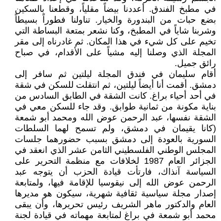
في مطبخ الفندق. أعددنا بيضاً مقلياً، وقطعنا بالسكين
بضع حبات من البندورة والخيار. تناولنا فطوراً بسيطاً
وشربنا شاياً في المطبخ، وكنا نشعر بمتعة البساطة التي
تخيم على كل شيء في هذا المكان. ثم غادرناه إلى مقر
المجلة الذي وصلنا إليه مشياً على الأقدام، في صباح
رائق جميل.
أقام سليمان في فندق المجلة ليلتين ثم سافر إلى
دمشق. أقمت أنا أيضاً ليلتين، ثم انتقلت للسكن في شقة
في أحد أحياء براغ. كانت الشقة في الطابق السادس من
بناية مكونة من ثمانية طوابق. وقد جاء للسكن معي في
الشقة نفسها، عبد الرحمن عوض الله ومحمد أبو شمعة
(كانا يقيمان في دمشق، ولم تسمح لهما السلطات
السورية بالعودة إلى دمشق بسبب حضورهما جلسات
المجلس الوطني الفلسطيني الثامن عشر الذي انعقد في
الجزائر العام 1987 لخلافات مع منظمة التحرير على
السياسة آنذاك، فارتأت قيادة الحزب أن يتوجه عبد
الرحمن عوض الله إلى نيقوسيا للإقامة فيها، ولمتابعة
إصدار مجلة سياسية ثقافية شهرية، سيكون هو مديرها
العام والدكتور ماهر الشريف رئيس تحريرها، وأن يبقى
محمد أبو شمعة في براغ لمتابعة مهماته في قيادة لجنة