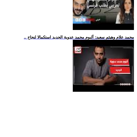
.. محمد علام وهيثم سعيد: ألبوم محمد عدوية الجديد استكمالا لنجاح