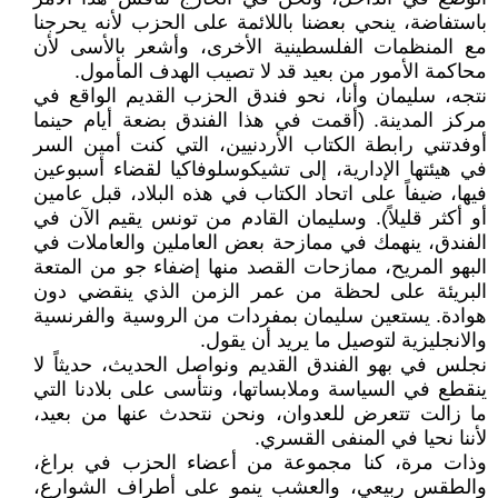
باستفاضة، ينحي بعضنا باللائمة على الحزب لأنه يحرجنا
مع المنظمات الفلسطينية الأخرى، وأشعر بالأسى لأن
محاكمة الأمور من بعيد قد لا تصيب الهدف المأمول.
نتجه، سليمان وأنا، نحو فندق الحزب القديم الواقع في
مركز المدينة. (أقمت في هذا الفندق بضعة أيام حينما
أوفدتني رابطة الكتاب الأردنيين، التي كنت أمين السر
في هيئتها الإدارية، إلى تشيكوسلوفاكيا لقضاء أسبوعين
فيها، ضيفاً على اتحاد الكتاب في هذه البلاد، قبل عامين
أو أكثر قليلاً). وسليمان القادم من تونس يقيم الآن في
الفندق، ينهمك في ممازحة بعض العاملين والعاملات في
البهو المريح، ممازحات القصد منها إضفاء جو من المتعة
البريئة على لحظة من عمر الزمن الذي ينقضي دون
هوادة. يستعين سليمان بمفردات من الروسية والفرنسية
والانجليزية لتوصيل ما يريد أن يقول.
نجلس في بهو الفندق القديم ونواصل الحديث، حديثاً لا
ينقطع في السياسة وملابساتها، ونتأسى على بلادنا التي
ما زالت تتعرض للعدوان، ونحن نتحدث عنها من بعيد،
لأننا نحيا في المنفى القسري.
وذات مرة، كنا مجموعة من أعضاء الحزب في براغ،
والطقس ربيعي، والعشب ينمو على أطراف الشوارع،