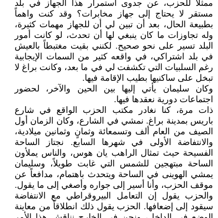
ممثلاً للحزب، عن جدوى استمرار هذا الجهاز في بلد
مستقر لا يحتاج إلى جهاز مخابرات؟ وقد كنت واهماً
بطبيعة الحال، بعد أن تبين لي أن للجهاز مهمات كثيرة،
وله تجاوزات ما كان ينبغي لها أن تحدث، لو كانت أمور
البلد تسير على نحو صحيح. لكنني بقيت مغتبطاً بالعيش
في بلد اشتراكي، في واقعه كثير من السمات الإيجابية
رغم السلبيات التي تكشفت لي في ما بعد، وكانت براغ لا
تبخل على ساكنيها بطيب الإقامة فيها.
وكان سليمان يأتي إليها بين الحين والآخر، لحضور
اجتماعات دورية نعقدها فيها.
ذات مرة، كنا نغادر مكتب الحزب الواقع في شارع
باريس بمدينة براغ. نمشي في الشارع، وكان الزمان أول
الصيف من العام ألف وتسمعائة وثمانٍ وثمانين ميلادية،
والانتفاضة الأولى في شهرها السابع. نجتاز الساحة
الفسيحة حيث تمثال الراهب يان هوس، والناس يملأون
الساحة مبتهجين للشمس التي غابت طويلاً، وسليمان
يمشي الهوينى في الساحة ويتحدث باهتمام، مدافعاً عن
موقف الحزب، وأنا أسير إلى جواره وأصغي إلى ما يقول.
والحزب يقول إن التعامل البيروقراطي مع الانتفاضة
سيقود إلى إضعافها. الحزب يقول ذلك انطلاقاً من معاينة
الوضع في الداخل، ونحن في الخارج نناقش هذا الأمر