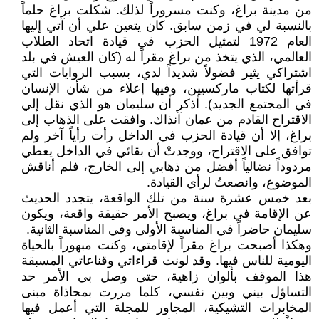
من مدينة براغ، وكنت مسروراً لذلك. شكلت براغ حلماً
بالنسبة لي في زمن سابق. كان يتعين علي أن آتي إليها
العام 1972 لتمثيل الحزب في قيادة اتحاد الطلاب
العالمي، الذي يتخذ من براغ مقراً له (كان العيش في بلد
اشتراكي يثير فضولاً شديداً لدي، بسبب الروايات التي
قرأتها لكتاب ماركسيين، وفيها إعلاء من شأن الإنسان
في المجتمع الجديد). أذكر أن سليمان هو الذي نقل إلي
الاقتراح القادم من عمان آنذاك. وافقت على الذهاب إلى
براغ، إلا أن قيادة الحزب في الداخل رأت رأياً آخر ولم
توافق على الاقتراح، ووجدتْ أن بقائي في الداخل يعطي
مردوداً نضالياً أفضل من ذهابي إلى الخارج، فلم أناقش
الموضوع، وانصعتُ لرأي القيادة.
بعد خمس عشرة سنة من تلك الواقعة، يتجدد الحديث
عن الإقامة في براغ، ويصبح الأمر حقيقة واقعة، ويكون
سليمان حاضراً في المناسبة الأولى وفي المناسبة الثانية.
وهكذا أصبحت براغ مقراً لإقامتي، وكنت مبهوراً بالحياة
اليومية للناس فيها. وقد لونت قراءاتي وقناعاتي المسبقة
هذا الموقف بألوان زاهية، حتى وصل بي الأمر حد
التساؤل بيني وبين نفسي، كلما مررت بمحاذاة مبنى
المخابرات التشيكية، المجاور للمجلة التي أعمل فيها