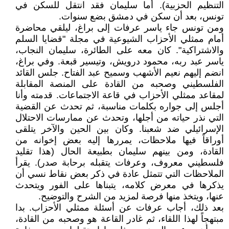
التنظيم الحزبية). أما سليمان فقد انتقل للسكن في
تونس، بعد أن سكن في دمشق بضع سنوات.
ومن تونس جاء ياسر عرفات إلى براغ، ليلقي محاضرة
أمام ممثلي الأحزاب الشيوعية في مجلة "قضايا السلم
والاشتراكية". كان معه على الطائرة، سليمان النجاب،
ياسر عبد ربه، محمود درويش، وتيسير قبعة. وفي براغ،
انضم إليهم نعيم الأشهب وسميح عبد الفتاح. جلس القائد
الفلسطيني وصحبه من القادة على المنصة المقابلة
لمقاعد ممثلي الأحزاب في قاعة الاجتماعات. قدمته وأنا
أجلس إلى جواره بكلمات مناسبة، ثم تحدث عن القضية
التي نذر حياته من أجلها، وتحدث عن ممارسات الاحتلال
الإسرائيلي ضد شعبنا. وكان بين الحين والآخر يتلقى
أوراقاً فيها ملاحظات، يمررها إليه بعض إخوانه من
القادة، ومن بينهم سليمان بطبيعة الحال (هذا تقليد
فلسطيني معروف، وعرفات يتقبله برحابة صدر). يقرأ
الملاحظات التي تتمثل عادة في ذكر بعض نقاط نسي أن
يذكرها في معرض كلامه، يتبناها على الفور ويتحدث
عنها، ويتخذ منها فرصة لمزيد من الشرح والتوضيح.
بعد ذلك، أجاب عرفات عن أسئلة ممثلي الأحزاب. بدا
مبتهجاً لهذا اللقاء، ثم غادر القاعة هو وصحبه من القادة،