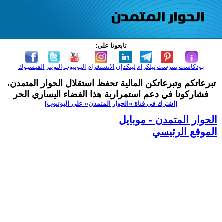
تابعونا على:
بودكاست
بنترست
تيلكرام
لينكدإن
الانستغرام
اليوتيوب
التويتر
الفيسبوك
تبرعاتكم وتبرعاتكن المالية تحفظ استقلال الحوار المتمدن،
فشاركونا في دعم استمرارية هذا الفضاء اليساري الحر
[اشترك في قناة ‫«الحوار المتمدن» على اليوتيوب]
الحوار المتمدن - موبايل
الموقع الرئيسي