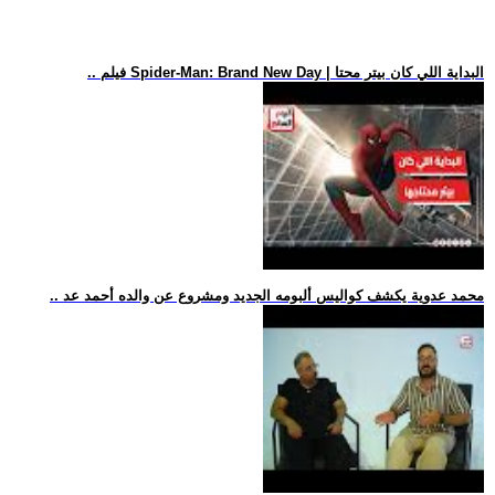
.. فيلم Spider-Man: Brand New Day | البداية اللي كان بيتر محتا
.. محمد عدوية يكشف كواليس ألبومه الجديد ومشروع عن والده أحمد عد