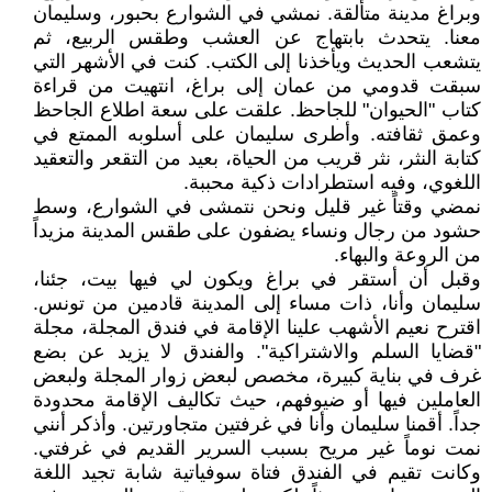
وبراغ مدينة متألقة. نمشي في الشوارع بحبور، وسليمان
معنا. يتحدث بابتهاج عن العشب وطقس الربيع، ثم
يتشعب الحديث ويأخذنا إلى الكتب. كنت في الأشهر التي
سبقت قدومي من عمان إلى براغ، انتهيت من قراءة
كتاب "الحيوان" للجاحظ. علقت على سعة اطلاع الجاحظ
وعمق ثقافته. وأطرى سليمان على أسلوبه الممتع في
كتابة النثر، نثر قريب من الحياة، بعيد من التقعر والتعقيد
اللغوي، وفيه استطرادات ذكية محببة.
نمضي وقتاً غير قليل ونحن نتمشى في الشوارع، وسط
حشود من رجال ونساء يضفون على طقس المدينة مزيداً
من الروعة والبهاء.
وقبل أن أستقر في براغ ويكون لي فيها بيت، جئنا،
سليمان وأنا، ذات مساء إلى المدينة قادمين من تونس.
اقترح نعيم الأشهب علينا الإقامة في فندق المجلة، مجلة
"قضايا السلم والاشتراكية". والفندق لا يزيد عن بضع
غرف في بناية كبيرة، مخصص لبعض زوار المجلة ولبعض
العاملين فيها أو ضيوفهم، حيث تكاليف الإقامة محدودة
جداً. أقمنا سليمان وأنا في غرفتين متجاورتين. وأذكر أنني
نمت نوماً غير مريح بسبب السرير القديم في غرفتي.
وكانت تقيم في الفندق فتاة سوفياتية شابة تجيد اللغة