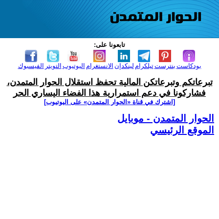
تابعونا على:
بودكاست
بنترست
تيلكرام
لينكدإن
الانستغرام
اليوتيوب
التويتر
الفيسبوك
تبرعاتكم وتبرعاتكن المالية تحفظ استقلال الحوار المتمدن،
فشاركونا في دعم استمرارية هذا الفضاء اليساري الحر
[اشترك في قناة ‫«الحوار المتمدن» على اليوتيوب]
الحوار المتمدن - موبايل
الموقع الرئيسي