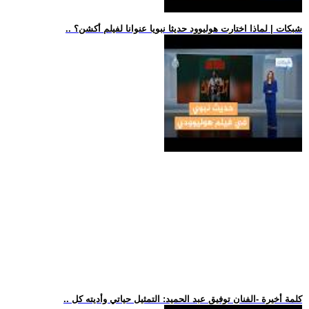
.. شبكات | لماذا اختارت هوليوود حديثا نبويا عنوانا لفيلم أكشن؟
.. كلمة أخيرة -الفنان توفيق عبد الحميد: التمثيل حياتي وأديته كل