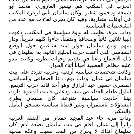
الحزب في المكتب هم: تيسير العاروري، محمد أبو
شمعة ومحمود شقير. وكان سليمان يأتي لزيارة المكتب
في أوقات متقاربة، وفيه كان يجري لقاءات مع عدد من
الشخصيات السياسية.
وذات مرة، نظمت له ندوة سياسية في المكتب، دعوت
إليها ثلاثين كاتباً وصحافياً ومثقفاً، جاءوا كلهم تقريباً. ودار
بينهم وبين سليمان حوار امتد ساعتين حول الوضع
السياسي الذي أعقب حرب الخليج الثانية. بدا سليمان في
ذلك الاجتماع راغباً في تقديم وجهات نظره، وكانت تبدو
عليه مظاهر العصبية أحياناً أثناء الحوار.
وكانت شخصيات سياسية أردنية وعربية تتردد على بيت
سليمان في عمان. وذات يوم، دعا الصحافي والسياسي
المصري حسين عبد الرازق وهو أحد قادة حزب التجمع،
لتناول طعام الغداء في بيته، ودعاني فلبيت الدعوة. دارت
بيننا أحاديث سياسية متنوعة. كان سليمان يطرح
التساؤلات باستمرار، ويثير قضايا سياسية تستحق التأمل
والتفكير.
وذات مرة، جاء عبد المجيد حمدان من الضفة الغربية
زائراً إلى عمان. أقام في بيت سليمان بضعة أيام. كان
سليمان آنذاك لا يخرج من البيت بسبب وعكة صحية