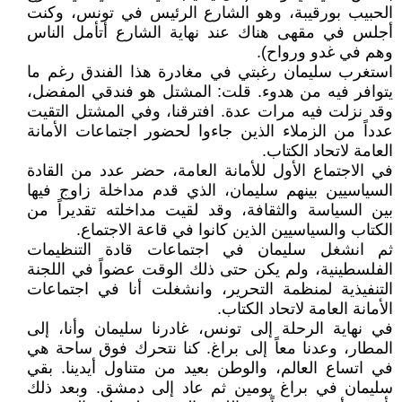
الحبيب بورقيبة، وهو الشارع الرئيس في تونس، وكنت
أجلس في مقهى هناك عند نهاية الشارع أتأمل الناس
وهم في غدو ورواح).
استغرب سليمان رغبتي في مغادرة هذا الفندق رغم ما
يتوافر فيه من هدوء. قلت: المشتل هو فندقي المفضل،
وقد نزلت فيه مرات عدة. افترقنا، وفي المشتل التقيت
عدداً من الزملاء الذين جاءوا لحضور اجتماعات الأمانة
العامة لاتحاد الكتاب.
في الاجتماع الأول للأمانة العامة، حضر عدد من القادة
السياسيين بينهم سليمان، الذي قدم مداخلة زاوج فيها
بين السياسة والثقافة، وقد لقيت مداخلته تقديراً من
الكتاب والسياسيين الذين كانوا في قاعة الاجتماع.
ثم انشغل سليمان في اجتماعات قادة التنظيمات
الفلسطينية، ولم يكن حتى ذلك الوقت عضواً في اللجنة
التنفيذية لمنظمة التحرير، وانشغلت أنا في اجتماعات
الأمانة العامة لاتحاد الكتاب.
في نهاية الرحلة إلى تونس، غادرنا سليمان وأنا، إلى
المطار، وعدنا معاً إلى براغ. كنا نتحرك فوق ساحة هي
في اتساع العالم، والوطن بعيد من متناول أيدينا. بقي
سليمان في براغ يومين ثم عاد إلى دمشق. وبعد ذلك