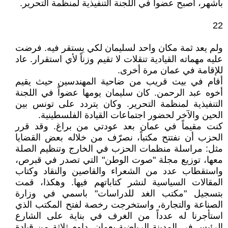
بأشهر، أصبح عضواً في اللجنة التنفيذية لمنظمة التحرير.
22
ولم يعد ثمة مكان واحد لسليمان لكي يستقر فيه. فرضت
عليه مهماته القيادية تنقلات لا تقيم وزناً لأي استقرار. عاد
للإقامة في عمان مرة أخرى.
أقام في بيت قريب من ضاحية المهندسين حيث يقيم
أخوه عبد الرحمن. كان سليمان يومها عضواً في اللجنة
التنفيذية لمنظمة التحرير. وكان يتردد على تونس بين
الحين والآخر لحضور اجتماعات القيادة الفلسطينية.
كنت مقيماً في عمان بعد عودتي من براغ. وقد قرر
الحزب أن نفتتح مكتباً، نصرّف من خلاله بعض القضايا
مثل: مراسلة منظمات الحزب في الخارج وتنظيم الصلة
معها، توزيع مجلة "صوت الوطن" التي تصدر في قبرص،
واستقطاب عدد من الشعراء والقاصين والنقاد وكتاب
المقالات السياسية لنشر كتاباتهم فيها. وهكذا، قمت
بتسجيل "مكتب الغد للدراسات" باسمي في وزارة
الصناعة والتجارة، واستخرجت رخصة لفتح المكتب الذي
استأجرنا له عدداً من الغرف في بناية على الشارع
الرئيس في المدينة الرياضية بعمان. داوم ثلاثة من قيادة