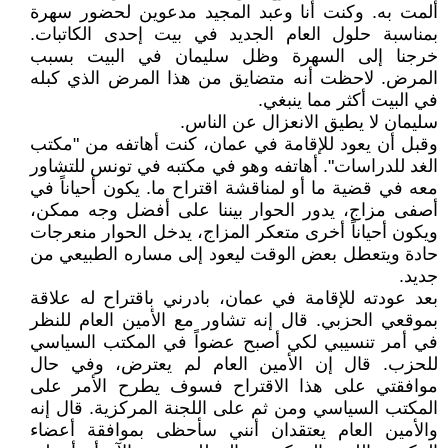
ألمت به. وكنت أنا وعبد المجيد مدعوين لحضور سهرة
بمناسبة حلول العام الجديد في بيت إحدى الكاتبات.
خرجنا إلى السهرة وظل سليمان في البيت بسبب
المرض. لاحظت أنه متضايق من هذا المرض الذي كبله
في البيت أكثر مما ينبغي.
سليمان لا يطيق الانعزال عن الناس.
وقبل أن يعود للإقامة في عمان، كنت أهاتفه من "مكتب
الغد للدراسات". أهاتفه وهو في مكتبه في تونس للتشاور
معه في قضية ما أو لمناقشة اقتراح ما. يكون أحياناً في
أصفى مزاج، يدور الحوار بيننا على أفضل وجه ممكن،
ويكون أحياناً أخرى متعكر المزاج، يدخل الحوار منعرجات
حادة ويتعطل بعض الوقت ليعود إلى مساره الطبيعي من
جديد.
بعد عودته للإقامة في عمان، بادرني باقتراح له علاقة
بموقعي الحزبي. قال إنه تشاور مع الأمين العام للنظر
في أمر تنسيبي لكي أصبح عضواً في المكتب السياسي
للحزب. قال إن الأمين العام لم يعترض، وفي حال
موافقتي على هذا الاقتراح فسوف يطرح الأمر على
المكتب السياسي ومن ثم على اللجنة المركزية. قال إنه
والأمين العام يعتقدان أنني سأحظى بموافقة أعضاء