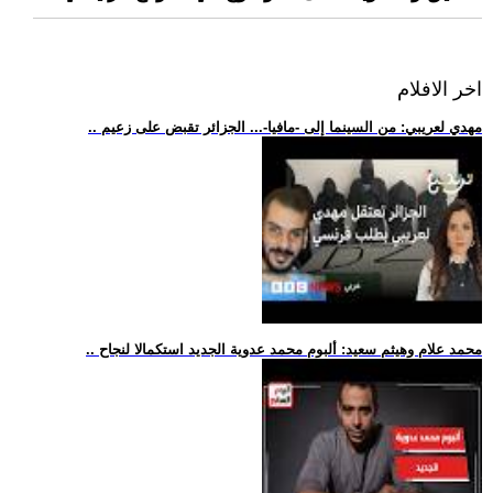
اخر الافلام
.. مهدي لعريبي: من السينما إلى -مافيا-... الجزائر تقبض على زعيم
.. محمد علام وهيثم سعيد: ألبوم محمد عدوية الجديد استكمالا لنجاح