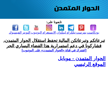
تابعونا على:
بودكاست
بنترست
تيلكرام
لينكدإن
الانستغرام
اليوتيوب
التويتر
الفيسبوك
تبرعاتكم وتبرعاتكن المالية تحفظ استقلال الحوار المتمدن،
فشاركونا في دعم استمرارية هذا الفضاء اليساري الحر
[اشترك في قناة ‫«الحوار المتمدن» على اليوتيوب]
الحوار المتمدن - موبايل
الموقع الرئيسي