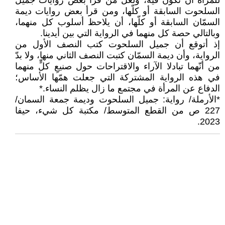
للمرأة أن تكون فيه، ولعلّ من قرأ بعض روايات جميل
السلحوت السابقة أو كلّها، ومن قرأ بعض روايات ديمة
السمّان السابقة أو كلّها، أن يلاحظ أسلوب كل منهما،
وبالتالي حصة كل منهما في الرواية التي بين أيدينا.
إذ أتوقع أن جميل السلحوت كتب النصف الأول من
الرواية، وأن ديمة السمّان كتبت النصف الثاني منها، ولا بدّ
من أنّهما تبادلا الآراء والاقتراحات حول صنيعِ كلٍّ منهما
في هذه الرواية المشتركة التي جعلت همّها الأساس؛
الدفاع عن المرأة في مجتمع ما زال يظلم النساء.*
*الأرملة/ رواية: جميل السلحوت وديمة جمعة السمان/
227 ص من القطع المتوسط/ مكتبة كل شيء، حيفا
2023.