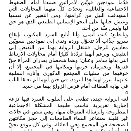
قدّما نموذجين قويّين لامرأتين صمدتا أمام الضغوط
الاجتماعية والعائلية، وتحدّت كلٌّ منهما المحاولات التي
استهدفت النيل من كرامتها، ومن التعبير عن نفسها
وعيش حياتها على النحو الإنساني الطبيعي الذي هو حق
لها وليس منّة من أحد.
وبالطبع؛ كنت أتمنى وأنا أتابع السرد المكتوب بإيقاع
سريع جذّاب ألا تتحوّل وردة وندى إلى نموذجين نسويّين
معاديين للرجل، فتنتقل الرواية بهما من النقيض إلى
النقيض، وبرغم أنهما تردّدتا كثيرًا أمام محاولات الارتباط
التي بذلها سامر وعنان؛ وهما شخصان يقدران المرأة حقّ
قدرها، ويحترمان حريتها ومكانتها في المجتمع، إلا أن
خوفهما من سلبيات المجتمع الذكوري وآثاره السلبية
عليهما، تبرر لهما هذا التردد، في حين أنهما لم تغلقا الباب
في نهاية المطاف أمام فرص الزواج بهما من جديد.
4
لغة الرواية جيدة، تطغى على أسلوب السرد فيها نزعة
إخبارية تقريرية تناسب طبيعة المشكلة الاجتماعية
المطروحة والرسالة المتوخاة منها، وهي تنبض في حالات
غير قليلة بمشاعر النساء الطامحات إلى حجز مكانتهن
الصحيحة في المجتمع وفي العائلة، وفي كل موقع يحقّ