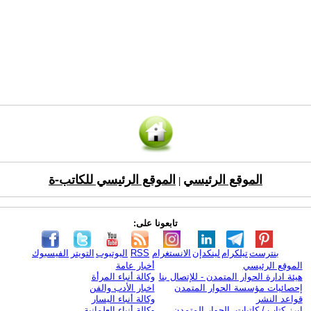
الموقع الرئيسي
الموقع الرئيسي للكاتب-ة
|
تابعونا على:
بنترست
تيلكرام
لينكدإن
الانستغرام
RSS
اليوتيوب
التويتر
الفيسبوك
الموقع الرئيسي
أخبار عامة
هيئة ادارة الحوار المتمدن - للإتصال بنا
وكالة أنباء المرأة
إحصائيات مؤسسة الحوار المتمدن
اخبار الأدب والفن
قواعد النشر
وكالة أنباء اليسار
ابرز كتاب / كاتبات الحوار المتمدن
وكالة أنباء العلمانية