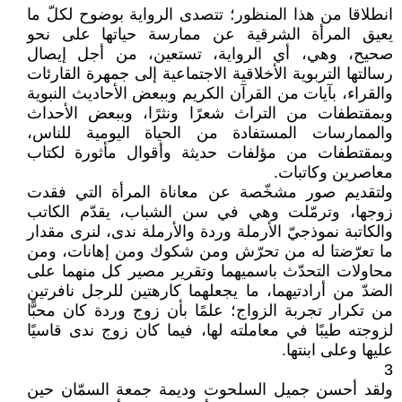
انطلاقا من هذا المنظور؛ تتصدى الرواية بوضوح لكلّ ما
يعيق المرأة الشرقية عن ممارسة حياتها على نحو
صحيح، وهي، أي الرواية، تستعين، من أجل إيصال
رسالتها التربوية الأخلاقية الاجتماعية إلى جمهرة القارئات
والقراء، بآيات من القرآن الكريم وببعض الأحاديث النبوية
وبمقتطفات من التراث شعرًا ونثرًا، وببعض الأحداث
والممارسات المستفادة من الحياة اليومية للناس،
وبمقتطفات من مؤلفات حديثة وأقوال مأثورة لكتاب
معاصرين وكاتبات.
ولتقديم صور مشخّصة عن معاناة المرأة التي فقدت
زوجها، وترمّلت وهي في سن الشباب، يقدّم الكاتب
والكاتبة نموذجيّ الأرملة وردة والأرملة ندى، لنرى مقدار
ما تعرّضتا له من تحرّش ومن شكوك ومن إهانات، ومن
محاولات التحدّث باسميهما وتقرير مصير كل منهما على
الضدّ من أرادتيهما، ما يجعلهما كارهتين للرجل نافرتين
من تكرار تجربة الزواج؛ علمًا بأن زوج وردة كان محبًّا
لزوجته طيبًا في معاملته لها، فيما كان زوج ندى قاسيًا
عليها وعلى ابنتها.
3
ولقد أحسن جميل السلحوت وديمة جمعة السمّان حين