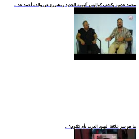
.. محمد عدوية يكشف كواليس ألبومه الجديد ومشروع عن والده أحمد عد
.. ما هو سر علاقة اليهود العرب بأم كلثوم؟