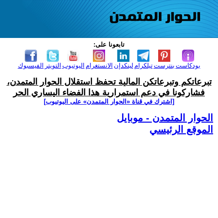
تابعونا على:
بودكاست
بنترست
تيلكرام
لينكدإن
الانستغرام
اليوتيوب
التويتر
الفيسبوك
تبرعاتكم وتبرعاتكن المالية تحفظ استقلال الحوار المتمدن،
فشاركونا في دعم استمرارية هذا الفضاء اليساري الحر
[اشترك في قناة ‫«الحوار المتمدن» على اليوتيوب]
الحوار المتمدن - موبايل
الموقع الرئيسي