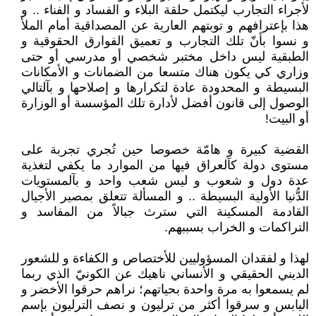
لأجراء التجارب ليكتمل حلقة البلاء و الفساد و الفناء .. و
هذا بإعترافهم و توبتهم العارية عن المصداقية أمام الملأ
و نسوا بأنّ تلك التجارب و تعميق الفوارق الحقوقية و
الطبقية ليس داخل مختبر شخصي أو مدرسي أو حتى
وزاري كي يكون هناك متسعا من الضمانات و الأمكانات
البسيطة و المحدودة عادة لتكرارها و إصلاحها و بآلتالي
الوصول إلى قانون أفضل لأدارة تلك المؤسسة أو الوزارة
أو البيت!
القضية كبيرة و هامّة خصوصا حين تُجري تجربة على
مستوى دولة كآلعراق فيها من الموارد ما يكفي لتغذية
عدة دول و شعوب و ليس شعب واحد و بآلمستويات
الدُّنيا الأولية البسيطة .. و المسألة تتعلق بمصير الأجيال
القادمة المسكينة التي سترث جبالاً من المفاسد و
التراكمات و الخراب بسببهم.
لهذا و لفقدان المسؤوليين للأختصاص و الكفاءة و للشعور
الديني الحقيقي و الأنساني ناهيك عن الكونيّ الذي ربما
لم يسمعوا به مرة واحدة بحياتهم؛ نراهم حرقوا الأخضر و
اليابس و سرقوا أكثر من ترليون و نصف الترليون بإسم