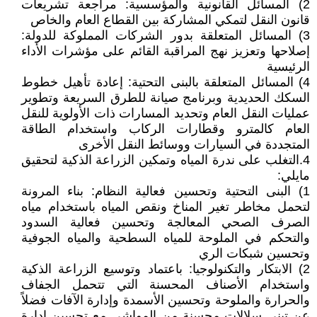
2) المسائل القانونية والمؤسسية: مراجعة تشريعات
قانون النقل لتمكي المشاركة بين القطاع العام والخاص
3) المسائل المتعلقة بدور الشركات المملوكة للدولة:
إصلاحها وتعزيز نهج المراقبة القائم على مؤشرات الأداء
الرئيسية
4) المسائل المتعلقة بالبنى التحتية: إعادة تأهيل خطوط
السكك الحديدية وبرنامج صيانة للطرق السريعة وتطوير
عمليات النقل العام وتحديد المسارات ذات الأولوية للنقل
العام كالمترو وقطارات الركاب واستخدام الطاقة
المتجددة في السيارات ووسائط النقل الأخرى
4.التغلب على ندرة المياه وتمكين الزراعة الذكية لتحقيق
مايلي:
1) البنى التحتية وتحسين فعالية النظام: بناء المرونة
لتحمل مخاطر تغير المناخ ونقص المياه باستخدام مياه
الصرف الصحي المعالجة وتحسين فعالية السدود
والتحكم في الملوحة للمياه السطحية والمياه الجوفية
وتحسين شبكات الري
2) الابتكار والتكنولوجيا: باعتماد وتوسيع الزراعة الذكية
واستخدام الأصناف المحسنة التي تتحمل الجفاف
والحرارة والملوحة وتحسين الأسمدة وإدارة الآفات فضلاً
عن تبني سلالات محسنة من المواشي مع تحسين إدارة