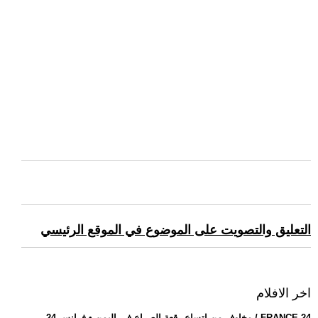
التعليق والتصويت على الموضوع في الموقع الرئيسي
اخر الافلام
.. مخاوف من اتساع رقعة الصراع في اليمن • فرانس 24 / FRANCE 24