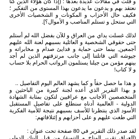
و قلت في مقالات عديدة بعدها : (إذا كان هؤلاء الذين كنا
نعتقد بهم و يدعون ما يدعون بهذا المستوى من التفكير ؛
فكيف حال الأحزاب و المكونات و الشخصيات الأخرى
التي ستحل و تستلم المناصب و الأموال؟].
لذلك غسلت يداي من العراق و للآن بفضل الله لم أستلم
حتى حقوقي الشخصية و العائلية بسببهم لعنة الله عليهم
أجمعين, بينما حتى حماية و فدايئ صدام و مخابراته و
جيوشه التي قاتلتنا إلى جانب مرتزقتهم الذين لم أجد
بينهم مؤمن من جيلنا يستلمون الرواتب الحرام بلا حساب
و لا كتاب!
و هذا ما حصل حقاً و كما يشهد العالم اليوم التفاصيل ..
و بهذا التقرير الذي أعده لجنة كبيرة من الباحثين و
المتخصصين الأجانب مع عراقيين لتكون بمثابة الشهادة
الدولية - العالمية أدناه سنطلع على تفاصيل المستقبل
الأسود الذي ينتظرنا للأسف بسببهم نتيجة للأمية الفكرية
التي طغت عليهم و على أحزابهم و إئتلافاتهم:
لقد صدر ذلك التقرير في 80 صفحة تحت عنوان :
(العراق تقرير المناخ و التنمية) من قبل البنك الدولي