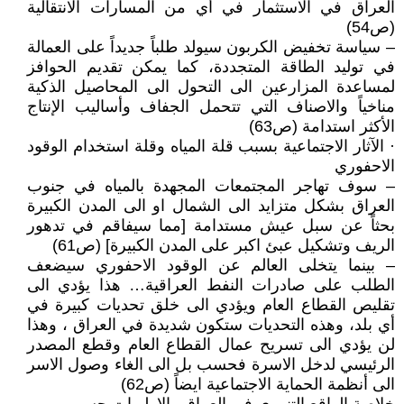
العراق في الاستثمار في أي من المسارات الانتقالية
(ص54)
– سياسة تخفيض الكربون سيولد طلباً جديداً على العمالة
في توليد الطاقة المتجددة، كما يمكن تقديم الحوافز
لمساعدة المزارعين الى التحول الى المحاصيل الذكية
مناخياً والاصناف التي تتحمل الجفاف وأساليب الإنتاج
الأكثر استدامة (ص63)
· الآثار الاجتماعية بسبب قلة المياه وقلة استخدام الوقود
الاحفوري
– سوف تهاجر المجتمعات المجهدة بالمياه في جنوب
العراق بشكل متزايد الى الشمال او الى المدن الكبيرة
بحثاً عن سبل عيش مستدامة [مما سيفاقم في تدهور
الريف وتشكيل عبئ اكبر على المدن الكبيرة] (ص61)
– بينما يتخلى العالم عن الوقود الاحفوري سيضعف
الطلب على صادرات النفط العراقية… هذا يؤدي الى
تقليص القطاع العام ويؤدي الى خلق تحديات كبيرة في
أي بلد، وهذه التحديات ستكون شديدة في العراق ، وهذا
لن يؤدي الى تسريح عمال القطاع العام وقطع المصدر
الرئيسي لدخل الاسرة فحسب بل الى الغاء وصول الاسر
الى أنظمة الحماية الاجتماعية ايضاً (ص62)