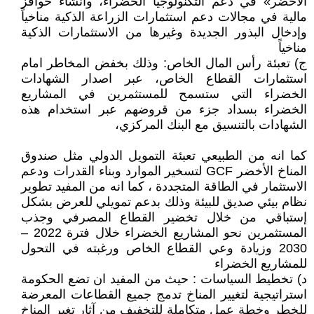
الأخضر» في دعم التكنولوجيا الخضراء، وانشاء حوافز
مالية في مجالات دعم استثمارات الزراعة الذكية مناخياً
وإدخال البذور الجديدة وغيرها من الاستثمارات الذكية
مناخياً
ج) تعبئة رأس المال الخاص: وذلك بخفض المخاطر امام
استثمارات القطاع الخاص، عبر اصدار الشهادات
الخضراء التي ستسمح للمستثمرين في المشاريع
الخضراء بسداد جزء من قروضهم عبر استخدام هذه
الشهادات بالتنسيق مع البنك المركزي،
كما انه من الطبيعي تعبئة التمويل الدولي مثل صندوق
المناخ الأخضر GCF لتسخير الموارد وبناء القدرات ودعم
الاستثمار في الطاقة المتجددة ، كما انه من المفيد تطوير
نظام بيئي صديق للبيئة وذلك بدعم تمويلي للعرض بشكل
إستباقي من خلال تخضير القطاع المصرفي وجذب
المستثمرين نحو المشاريع الخضراء خلال فترة 2022 –
2030 وزيادة وعي القطاع الخاص ورغبته في التحول
للمشاريع الخضراء
د) تخطيط السياسات : حيث من المفيد ان تضع الحكومة
استراتيجية لتغيير المناخ تدمج جميع القطاعات المعرضة
للخطر وخطة عمل متكاملة للتخفيف من آثار تغير المناخ