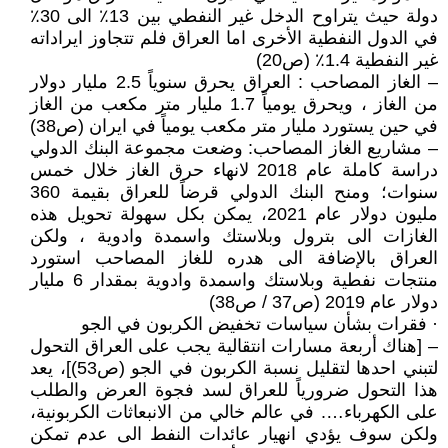
دولة حيث يتراوح الدخل غير النفطي بين 13٪ الى 30٪
في الدول النفطية الأخرى اما العراق فلم تتجاوز ايراداته
غير النفطية 1.4٪ (ص20)
– الغاز المصاحب : العراق يحرق سنوياً 2.5 مليار دولار
من الغاز ، ويحرق يومياً 1.7 مليار متر مكعب من الغاز
في حين يستورد مليار متر مكعب يومياً في ايران (ص38)
– مشاريع الغاز المصاحب: وضعت مجموعة البنك الدولي
دراسة كاملة عام 2018 لانهاء حرق الغاز خلال خمس
سنوات؛ ومنح البنك الدولي قرضاً للعراق بقيمة 360
مليون دولار عام 2021، يمكن بكل سهولة تحويل هذه
الغازات الى بترول وبلاستك واسمدة وادوية ، ولكن
العراق بالإضافة الى هدره للغاز المصاحب استورد
منتجات نفطية وبلاستك واسمدة وادوية بمقدار 6 مليار
دولار عام 2019 (ص37 / ص38)
· فقرات بشأن سياسات تخفيض الكربون في الجو
– [هناك أربعة مسارات انتقالية يجب على العراق التحول
لتبني احدها لتقليل نسبة الكربون في الجو (ص53)]، يعد
هذا التحول ضرورياً للعراق لسد فجوة العرض والطلب
على الكهرباء…. في عالم خالي من الانبعاثات الكربونية،
ولكن سوف يؤدي انهيار عائدات النفط الى عدم تمكن