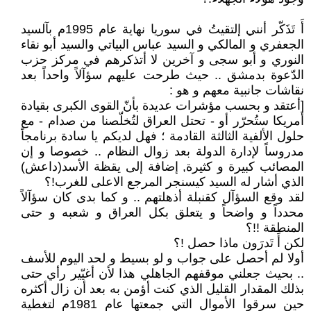
أَ تَذَكّر أنني إلتقيتُ في سوريا نهاية عام 1995م بآلسيد
الجعفري و المالكي و السيد عباس البياتي والسيد أبو نقاء
النوري و أبو سجى و آخرين لا أتذكرهم في مركز حزب
الدّعوة بدمشق .. حيث طرحت عليهم سؤآلاً واحداً بعد
نقاشات جانبية معهم و هو :
[أعتقد و بحسب مؤشرات عديدة بأنّ القوى الكبرى بقيادة
أمريكا ستُحرّر أو - تحتل العراق لتُخلّصنا من صدام - مع
حلول الألفية الثالثة القادمة ؛ فهل لديكم يا سادة برنامجاً
مدروساً لإدارة الدولة بعد زوال النظام .. خصوصا و إن
المصائب كبيرة و كثيرة, إضافة إلى يقظة الأسد(داعش)
الذي أشار له السيد كيسنجر المرجع الاعلى للغرب!؟
لقد وقع السؤآل كقنبلة أذهلتهم .. و كما بدى كان سؤآلاً
محدداً و واضحاً و يتعلق بكل العراق و شعبه و حتى
المنطقة !!؟
لكن أَ تَدرَون ماذا حصل !؟
أولا لم أحصل على جواب و لو بسيط و لحد اليوم للأسف
.. بحيث جعلني موقفهم الجاهلي هذا لأن أغيّير رأي حتى
بذلك المقدار القليل الذي كنت أؤمن به بعد أن زال أكثره
حين سرقوا الأموال التي جمعتها عام 1981م لتغطية