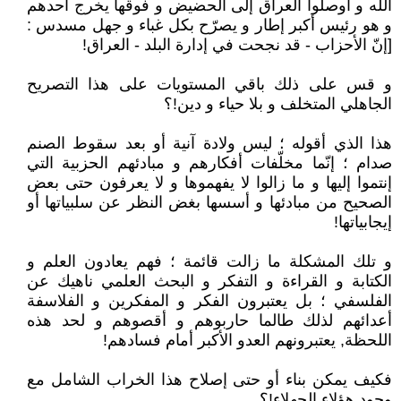
الله و أوصلوا العراق إلى الحضيض و فوقها يخرج أحدهم
و هو رئيس أكبر إطار و يصرّح بكل غباء و جهل مسدس :
[إنّ الأحزاب - قد نجحت في إدارة البلد - العراق!
و قس على ذلك باقي المستويات على هذا التصريح
الجاهلي المتخلف و بلا حياء و دين!؟
هذا الذي أقوله ؛ ليس ولادة آنية أو بعد سقوط الصنم
صدام ؛ إنّما مخلّفات أفكارهم و مبادئهم الحزبية التي
إنتموا إليها و ما زالوا لا يفهموها و لا يعرفون حتى بعض
الصحيح من مبادئها و أسسها بغض النظر عن سلبياتها أو
إيجابياتها!
و تلك المشكلة ما زالت قائمة ؛ فهم يعادون العلم و
الكتابة و القراءة و التفكر و البحث العلمي ناهيك عن
الفلسفي ؛ بل يعتبرون الفكر و المفكرين و الفلاسفة
أعدائهم لذلك طالما حاربوهم و أقصوهم و لحد هذه
اللحظة, يعتبرونهم العدو الأكبر أمام فسادهم!
فكيف يمكن بناء أو حتى إصلاح هذا الخراب الشامل مع
وجود هؤلاء الجهلاء!؟