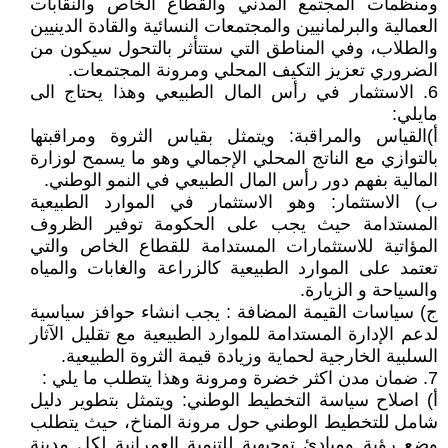
ومنظمات المجتمع المدني والقطاع الخاص والنقابات
العمالية والبرلمانيين والمجتمعات النسائية والقادة الدينيين
والطلاب، وفي المناطق التي ستتأثر بالتحول سيكون من
الضروري تعزيز التكيف المحلي ومرونة المجتمعات.
6. الاستثمار في رأس المال الطبيعي وهذا يحتاج الى
مايلي:
أ)القياس والمراقبة: ويتمثل بقياس الثروة ومراقبتها
بالتوازي مع الناتج المحلي الإجمالي وهو ما يسمح لوزارة
المالية بفهم دور رأس المال الطبيعي في النمو الوطني.
ب) الاستثمار: وهو الاستثمار في الموارد الطبيعية
المستدامة حيث يجب على الحكومة توفير الظروف
المؤاتية للاستثمارات المستدامة للقطاع الخاص والتي
تعتمد على الموارد الطبيعية كالزراعة والغابات والمياه
والسياحة و الزيارة.
ج) سياسات القيمة المضافة : يجب انشاء حوافز سياسية
لدعم الإدارة المستدامة للموارد الطبيعية مع تقليل الآثار
السلبية الخارجية لحماية وزيادة قيمة الثروة الطبيعية.
7. ضمان مدن اكثر خضرة ومرونة وهذا يتطلب ما يلي :
أ) اصلاح سياسة التخطيط الوطني: ويتمثل بتطوير دليل
شامل للتخطيط الوطني حول مرونة المناخ، حيث يتطلب
وضع رؤية ومبادئ توجيهية للتنمية العمرانية لكل مدينة