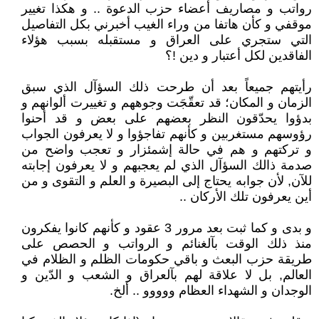
رواتب و مصاريف أعضاء حزب الدعوة .. و هكذا تغيير
موقفي و كأن هاتفا من وراء الغيب أخبرني بكل التفاصيل
التي ستجري على العراق و مستقبله بسبب هؤلاء
الفاقدين لكل أعتبار و دين !؟
رأيتهم جميعاً بعد أن طرحت ذلك السؤآل الذي سبق
الزمان و المكان؛ قد تعقّجَت وجوههم و تغييرت ألوانهم و
بدؤوا يحدّقون النظر بعضهم على بعض و قد أحنوا
رؤوسهم مستغربين و كأنهم تفاجؤوا و لا يعرفون الجواب
و تركتهم و هم في حالة إشمئزار و تعجب واضح من
صدمة ذالك السؤآل الذي لم يعجبهم و لا يعرفون إجابته
للآن, لأن جوابه يحتاج إلى البصيرة و العلم و التقوى و من
أين يعرفون تلك الأركان ..
و بدى و كما ثبت بعد مرور 3 عقود و كأنهم كانوا يفكرون
منذ ذلك الوقت بآلغنائم و الرواتب و الحصص على
طريقة حزب البعث و باقي حكومات الظلم و الظلام في
العالم, بل لا علاقة لهم بآلعراق و الشعب و الدّين و
الوجدان و الشهداء العظام ووووو .. ألخ.