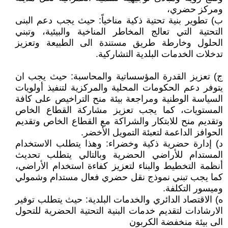
ومركز حضري،
ب) تطوير بنية تحتية ذكية مناخياً: حيث يجب دعم البنى
التحتية التي تعالج المخاطر المناخية والبيئية، وتبني
الحلول وخارطة طريق مستندة الى الطبيعة وتعزيز
تدخلات الخدمات البلدية التشاركية.
ج) تعزيز القدرة المؤسساتية والمحاسبة: حيث يجب ان
يتوفر دعم الحكومات المحلية والمركزية لتنفيذ أولويات
السياسة الوطنية ومراجعة بيئة منح التراخيص على كافة
المستويات، كما يجب تعزيز مشاركة القطاع الخاص
وتقديم منح للابتكار والشراكة مع القطاع الخاص وتقديم
الحوافز الداعمة لتعبئة التمويل الأخضر.
د) إدارة حضرية ذكية وخضراء: وهذا يتطلب الاستخدام
المستدام للأراضي الحضرية وبالتالي يتطلب تحديث
أنظمة التخطيط والبناء لتعزيز كفاءة استخدام الأراضي،
كما يجب تبني نموذج نقل حضري فعال مستدام وشمولي
وميسور التكلفة.
ه) الاقتصاد الدائري والخدمات البلدية: حيث يتطلب توفير
الارشادات لتقديم خدمات البنية التحتية الحضرية للتحول
الى بيئة منخفضة الكربون