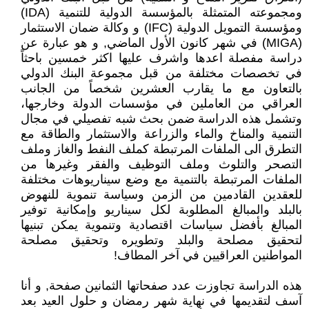
ومجموعته المتمثلة بالمؤسسة الدولية للتنمية (IDA)
ومؤسسة التمويل الدولية (IFC) و وكالة ضمان الاستثمار
(MIGA) في شهر كانون الأول الماضي, و هو عبارة عن
دراسة مفصلة اعدها واشرف عليها اكثر خمسين باحثاً
في تخصصات مختلفة من قبل مجموعة البنك الدولي
بالتعاون مع ما يقارب العشرين شخصاً من الجانب
العراقي من العاملين في مؤسسات الدولة وخارجها،
وتشمل هذه الدراسة ضمن بحث شبه تفصيلي في مجال
التنمية والمناخ والماء والزراعة والاستثمار والطاقة مع
التطرق الى الملفات المرتبطة كملف النفط والغاز وملف
التصحر والتلوث وملف التوظيف والفقر وغيرها من
الملفات المرتبطة بالتنمية مع وضع سيناريوهات مختلفة
للعقدين القادمين من الزمن وسياسة تنموية للنهوض
بالبلد والمبالغ المطلوبة لكل سيناريو وإمكانية توفير
المبالغ بأفضل سياسات اقتصادية وتنموية يمكن تبنيها
لتحقيق مصلحة والبلد وتطويره وتحقيق مصلحة
المواطنين العراقيين في آخر المطاف!
هذه الدراسة تجاوزت عدد صفحاتها الثمانين صفحة, و أنا
آسف لتقديمها في نهاية شهر رمضان و حلول العيد بعد