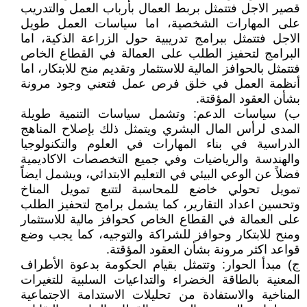
قصير الاجل فتتمثل بربط العمال بأرباب العمل والتدريب
على المهارات الشخصية، اما سياسات العمل طويل
الاجل فتتمثل ببرامج تدريبية حول الزراعة الذكية، اما
البرامج لتحفيز الطلب على العمالة في القطاع الخاص
فتتمثل بالحوافز المالية للاستثمار وتقديم منح للابتكار، اما
أنظمة العمل في خلق فرص عمل فتعني وجود مرونة
بشأن العقود المؤقتة.
ب) سياسات الدعم: وتشمل سياسات التنمية طويلة
المدى لرأس المال البشري ويتمثل ذلك بإصلاح المناهج
الدراسية في بناء المهارات في العلوم والتكنولوجيا
والهندسة والرياضيات وفي جميع التخصصات الاكاديمية
فضلاً عن الوعي البيئي في التعليم الابتدائي، ويشمل ايضاً
تمويل تحولي خاضع للمحاسبة لتتبع تمويل المناخ
وتحسين اعداد التقارير، كما يشمل برامج لتحفيز الطلب
على العمالة في القطاع الخاص كحوافز مالية للاستثمار
ومنح للابتكار وحوافز للشراكة والتوجيه، كما يجب وضع
قواعد اكثر مرونة بشأن العقود المؤقتة.
ج) مبدأ الحوار: وتتمثل بقيام الحكومة بدعوة الأطراف
المعنية بالطاقة الخضراء والتداعيات السلبية للتغيرات
المناخية والاستفادة من تحليلات الاستدامة الاجتماعية