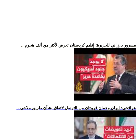
.. مسرور بارزاني للجزيرة: إقليم كردستان تعرض لأكثر من ألف هجوم
.. عراقجي: إيران وعمان قريبتان من التوصل لاتفاق بشأن طريق ملاحي