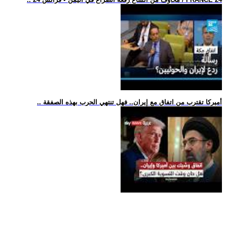
.. أميركا تقترب من اتفاق مع إيران.. فهل تنتهي الحرب بهذه الصفقة