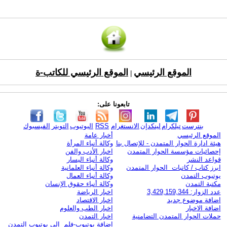
الموقع الرئيسي
الموقع الرئيسي للكاتب-ة
|
تابعونا على:
بنترست
تيلكرام
لينكدإن
الانستغرام
RSS
اليوتيوب
التويتر
الفيسبوك
الموقع الرئيسي
أخبار عامة
هيئة ادارة الحوار المتمدن - للإتصال بنا
وكالة أنباء المرأة
إحصائيات مؤسسة الحوار المتمدن
اخبار الأدب والفن
قواعد النشر
وكالة أنباء اليسار
ابرز كتاب / كاتبات الحوار المتمدن
وكالة أنباء العلمانية
يوتيوب التمدن
وكالة أنباء العمال
مكتبة التمدن
وكالة أنباء حقوق الإنسان
عدد الزوار: 3,429,159,344
اخبار الرياضة
اضافة موضوع جديد
اخبار الاقتصاد
اضافة الاخبار
اخبار الطب والعلوم
حملات الحوار المتمدن التضامنية
اخبار التمدن
إضافة يوتيوب-فلم إلى يوتيوب التمدن