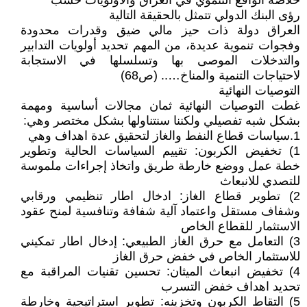
خلاصة الواقع التنموي في العراق والاولويات حسب
رؤى البنك الدولي تتمثل بالحقيقة التالية
العراق دولة ذات حيز مالي ضيق وقدرات محدودة
وفجوات تنموية عديدة، من المهم تحديد أولويات التدابير
والتدخلات الموصى بها وتسلسلها في الاستجابة
لاحتياجات التنمية والمناخ….. (ص68)
التوصيات النهائية
غطت التوصيات النهائية ثمان مجالات أساسية ومهمة
بشكل شبه تفصيلي ولكننا سنتناولها بشكل مختصر وهي:
1.سياسات قطاع النفط والغاز لتحقيق عدة اهداف وهي
1) تخفيض الكربون: تقييم السياسات الحالية وتطوير
خطة عمل ووضع خارطة طريق واتخاذ إجراءات ملموسة
للتصدي للانبعاث
2) تطوير قطاع الغاز: ادخال اطار تنظيمي ورقابي
وشفاف مستقل واعتماد آلية شفافة وتنافسية لمنح عقود
الاستثمار للقطاع الخاص
3) التعامل مع حرق الغاز الطبيعي: إدخال اطار تمكيني
للاستثمار الخاص في خفض حرق الغاز
4) تخفيض انبعاث الميثان: تحسين تقنيات المراقبة مع
تحديد اهداف خفض التسرب
5) التقاط الكربون وتخزينه: تطوير استراتيجية وخارطة