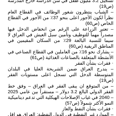
تسجيل 3.2 مليون طفل في سن الدراسة خارج المدرسة
(ص19)
– الشباب ينتظرون شغور الوظائف في القطاع العام
نظراً لكون الأجور اعلى بنحو 37٪ من الأجور في القطاع
الخاص (ص60)
– تعتبر الزراعة على الرغم من انخفاض الدخل فيها
مصدراً مهماً للتوظيف وتأمين سبل العيش في العراق لا
سيما للنسبة البالغة 29٪ من السكان المقيمين في
المناطق الريفية (ص60)
– يشارك نحو 16٪ من العاملين في القطاع الصناعي في
الأنشطة المتعلقة بالصناعات الغذائية (ص61)
· فقرات بشأن الفقر
– يندرج العراق ضمن الشريحة العليا في البلدان
المتوسطة الدخل التي تسجل اعلى مستويات الفقر
(ص19)
– من المتوقع ان يبقى الفقر في العراق – وفق خط
الفقر الدولي البالغ 3.2 دولار – مستقراً بين عامي 2025
– 2040 في غياب الإصلاحات الهيكلية التي تدعم ديناميكية
النمو الأكثر شمولاً (ص57)
· فقرات بشأن النفط والغاز
– الموارد غير النفطية في الدول النفطية: العراق هو اقل