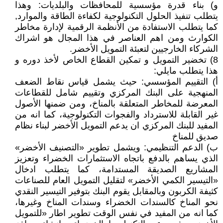
و) بناء قدرة مؤسسية للمحافظات والبلديات: وهذا
يتطلب تنفيذ الحلول التكنولوجية لكفاءة الطاقة والموارد,
كما يتطلب الاستفادة من الأنظمة الرقمية لإدارة مخاطر
الكوارث ومن اهم العناصر في هذا المجال هو اشراك
الشركاء الخارجيين لتعبئة التمويل الأخضر.
8) تخضير التمويل و تمكين القطاع الخاص لأخذ دوره و
هذا يتطلب مايلي:
أ) التقييم المؤسسي: حيث يشمل قياس نقاط الضعف
المنهجية على البنك المركزي وتقييم شامل للقطاعات
المعرضة للمخاطر المتعلقة بالمناخ، ومن ضمنها الأصول
غير القابلة للاسترداد والفجوات التكنولوجية، كما انه من
المفيد للبنك المركزي ان يدعم التمويل الأخضر لبناء نظام
صديق للمناخ
ب) الدعم التنظيمي: ويشمل تطوير «التصنيف الأخضر»
الذي يساهم بالدفع باتجاه الاستثمارات الخضراء وتعزيز
المشاريع الصديقة المستدامة، كما يتطلب ادخال
«التيسير الكمي الأخضر» لتقليل التمويل العام للصناعات
كثيفة الكربون وبالمقابل يقوم البنك بتوفير التيسير النقدي
نحو المناخ كالسندات الخضراء وسندات المناخ وغيرها،
كما انه من المفيد في نفس الوقت تطوير اطار «للتمويل