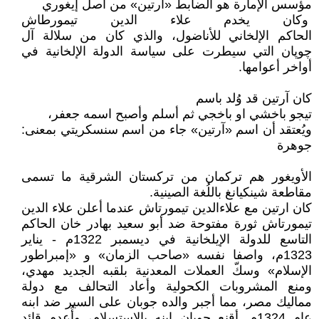
مؤسس الإمارة هو الضابط «آرتين» من أصل إيغوري
وكان يخدم علاء الدين تيمورطاش
الحاكم الإلخاني للأناضول، والذي كان من سلالة آل
چوپان التي سيطرت على سياسة الدولة الإلخانية في
أواخر أعوامها.
كان آرتين قد وُلد باسم
تيجو باخشي او باخجي ثم أسلم وأصبح اسمه جعفر،
ويُعتقد أن اسم «آرتين» جاء من اسم سنسكريتي بمعنى:
جوهرة
الأويغور هم تركمان من تركستان الشرقية ما تسمى
مقاطعة شينكيانغ باللُغة الصينية.
كان ارتين مع علاءالدين تيمورتاش عندما أعلن علاء الدين
تيمورتاش ثورة مفتوحة ضد أبو سعيد بهادر خان الحاكم
التاسع للدولة الإيلخانية في ديسمبر 1322م - يناير
1323م، واصفا نفسه «صاحب الزمان» و «إمبراطور
الإسلام» وسكّ العملات المعدنية بلقبه الجديد مهدي،
ومنع المشروبات الكحولية وأعاد التحالف مع دولة
مماليك مصر، مما أجبر والده جوبان على السير ضد ابنه
عام 1324م. أقنع جوبان ابنه بالاستسلام، وأُعدم قائد