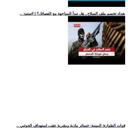
.. بغداد تحسم ملف السلاح.. هل تبدأ المواجهة مع الفصائل؟ | #ستود
.. قوات الطوارئ اليمنية: خسائر مادية وبشرية عقب استهداف الحوثيي