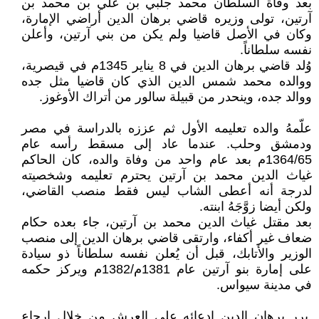
بعد وفاة السلطان محمد جلبي بن علي بن محمد بن
آرتين، تولى وزيره قاضي برهان الدين أراضي الإمارة،
وكان في الأصل قاضيا ولم يكن من بني آرتين، وأعلن
نفسه سلطاناً.
وُلد قاضي برهان الدين في 8 يناير 1345م في قيصرية،
ووالده محمد شمس الدين الذي كان قاضيا مثل جده
ووالد جده، وينحدر من قبيلة سالور من أتراك الأوغوز.
علّمهُ والده تعليمه الأول ثم عززه بالدراسة في مصر
ودمشق وحلب. عندما عاد إلى مسقط رأسه عام
1364/65م بعد عام واحد من وفاة والده، كان الحاكم
غياث الدين محمد بن آرتين يحترم تعليمه وشخصيته
لدرجة أنه أعطى الشاب ليس فقط منصب القاضي،
ولكن أيضا زوَّجَهُ ابنته.
بعد مقتل غياث الدين محمد بن آرتين، جاء بعده حكام
ضعاف غير أكفاء، وارتقى قاضي برهان الدين إلى منصب
الوزير والأتابك، قبل أن يُعلن نفسه سلطاناً ذو سيادة
على إمارة بنو آرتين عام 1381م/1382م ويركز حكمه
في مدينة سيواس.
برر برهان الدين ادعائه على العرش من خلال إرجاع