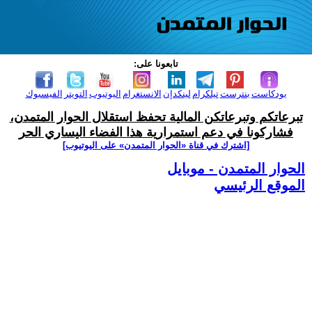
تابعونا على:
بودكاست
بنترست
تيلكرام
لينكدإن
الانستغرام
اليوتيوب
التويتر
الفيسبوك
تبرعاتكم وتبرعاتكن المالية تحفظ استقلال الحوار المتمدن،
فشاركونا في دعم استمرارية هذا الفضاء اليساري الحر
[اشترك في قناة ‫«الحوار المتمدن» على اليوتيوب]
الحوار المتمدن - موبايل
الموقع الرئيسي