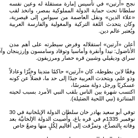
نجح «آرتين» في تأسيس إمارة مستقلة له وعين نفسه
سلطانا تحت حماية الدولة المملوكية بمصر، واتخذ لقب
«علاء الدين» ونقل العاصمة من سيواس إلى قيصرية،
وكان يتحدث اللغة التركية والمغولية والفارسة العربية
ويُعتبر عالم دين.
أعلن «آرتين» استقلاله وفرض سيطرته على أهم مدن
الأناضول: نيدا وأنقرة وأماسيا وتوقاد وسامسون وإرزينجان وآ
سراي وديڤيلي وشبين قره‌ حصار ومرزيفون.
وفقًا لابن بطوطة، كان «آرتين» حاكمًا متدينا وخيِّرًا وعادلاً
وذو علم، ويتحدث العربية جيدًا إلى حد ما، فضلاً عن كونه
عسكريًا ورجل دولة متمرسًا،
اكتسب شهرة بين الناس بلقب النبي الأمرد بسبب لحيته
المتناثرة (نبي اللحية الضئيلة).
توفي أبو سعيد بهادر خان سلطان الدولة الإيلخانية في 30
نوفمبر 1335م في قره باغ، وأُصيبت الدولة الإلخانيَّة بعد
وفاته بِالتصدُّع، وتمزَّقت إلى أقاليم لِكُلٍ منها وضعٌ خاص