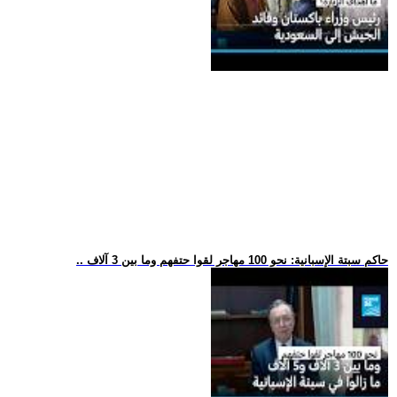
.. حاكم سبتة الإسبانية: نحو 100 مهاجر لقوا حتفهم وما بين 3 آلاف