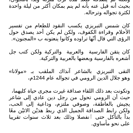
بحيث أنه قيل عنه بأنه لم ينم بمكان أكثر من ليلة واحدة
لكثرة تجواله وترحاله.
كان شمس التبريزي يكسب النقود للطعام من تفسير
الأحلام وقراءة الكفوف، ولكن لم يكن أحد يصدق حول
الرؤى التي قال أنّها تراوده وكانوا ينعتونه ب «المجنون».
كان يتقن الفارسية والعربية والتركية ولكن كتب جل
أشعره بالفارسية وبعضها بالعربية والتركية.
التقى التبريزي بالشاعر آنذاك الملقب بـ «مولانا»
وهو جلال الدين الرومي في تجواله عام 1244م،
وتكونت بعد ذلك اللقاء صداقة غيرت مجرى حياة كليهما،
حيث أن الرومي تحول من رجل دين عادي إلى شاعر
يجيش بالعاطفة، وصوفي ملتزم، وداعية إلى الحب،
ولكن رابط الصداقة الجميل الذي ربط هذيْن الاثيْن معًا
بدأ بالتآكل حتى ٱنفصلا وذلك بعد ثلاث سنوات تقريبا
على نحو مأساوي.