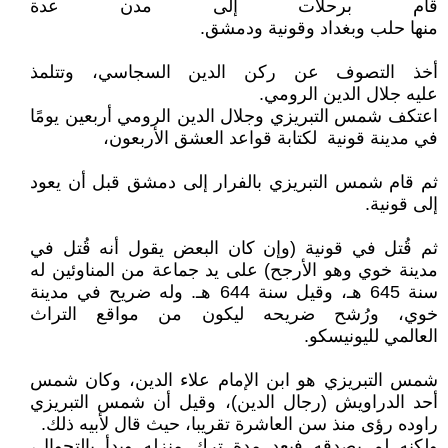
قام برحلات إلى مدن عدة
منها حلب وبغداد وقونية ودمشق.
أخذ التصوف عن ركن الدين السجاسي، وتتلمذ
عليه جلال الدين الرومي.
اعتكف شمس التبريزي وجلال الدين الرومي أربعين يومًا
في مدينة قونية لكتابة قواعد العشق الأربعون،
ثم قام شمس التبريزي بالفرار إلى دمشق قبل أن يعود
إلى قونية.
ثم قُتل في قونية (وإن كان البعض يقول أنه قُتل في
مدينة خوي وهو الأرجح) على يد جماعة من المناوئين له
سنة 645 هـ، وقيل سنة 644 هـ. وله ضريح في مدينة
خوي، ورُشح ضريحه ليكون من مواقع التراث
العالمي لليونيسكو.
شمس التبريزي هو ابن الإمام علاء الدين، وكان شمس
أحد الدراويش (رجال الدين)، وقيل أن شمس التبريزي
راوده رؤى منذ سن العاشرة تقريبا، حيث قال لأبيه ذلك.
ولكنه لم يصدقه فبعد مدة ترك منزله وبدأ بالتجوال،