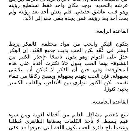
عرشه بالتحديد، يوجد مكان واحد فقط تستطيع رؤيته
وهو قلب عاشق حقيقي، فلم يعش أحد بعد رؤيته ولم
يمت أحد بعد رؤيته. فمن يجده يبقى معه إلى الأبد.
القاعدة الرابعة:
يتكون الفِكر والحب من مواد مختلفة. فالفكر يربط
البشر في عُقَد لكن الحب يذيب جميع العُقَد. إن الفِكر
حذرٌ على الدوام وهو يقول ناصحًا «إحذر الكثير من
النشوة» بينما الحب يقول «لا تكترث أقدم على هذه
المجازفة» وفي حين أن الفكر لا يُمكن أن يتلاشى
بسهولة، فإن الحب يتهدم بسهولة ويصبح ركامًا من تلقاء
نفسه. لكن الكنوز تتوارى بين الأنقاض، والقلب الكسير
يخبئ كنوزًا.
القاعدة الخامسة:
تنبع مُعظم مشاكل العالم من أخطاء لغوية ومن سوء
فهم بسيط. لا تأخذ الكلمات بمعناها الظاهري مُطلقا
وعندما تلج دائرة الحب تكون اللغة التي نعرفها قد عفى