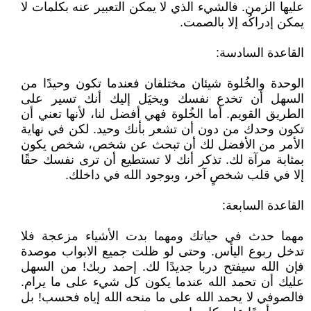
عليها الزمن. فالشيء الذي لا يمكن التعبير عنه بكلمات لا
يمكن إدراكُه إلا بالصمت.
القاعدة السادسة:
الوحدة والخُلوة شيئان مختلفان فعندما تكون وحيدًا من
السهل أن تخدع نفسك ويخيَل إليك أنك تسير على
الطريق القويم. أما الخُلوة فهي أفضل لنا، لأنها تعني أن
تكون وحدك من دون أن تشعر بأنك وحيد. لكن في نهاية
الأمر من الأفضل لك أن تبحث عن شخص، شخص يكون
بمثابة مرآة لك. تذكر أنك لا تستطيع أن ترى نفسك حقًا
إلا في قلب شخصٍ آخر، وبوجود الله في داخلك.
القاعدة السابعة:
مهما حدث في حياتك ومهما بدت الأشياء مزعجة فلا
تدخل ربوع اليأس. وحتى لو ظلت جميع الابواب موصدة
فإن الله سيفتح دربا جديدًا لك. إحمد ربك! من السهل
عليك أن تحمد الله عندما يكون كل شيء على ما يرام.
فالصوفي لا يحمد الله على ما منحه الله إياه فحسب! بل