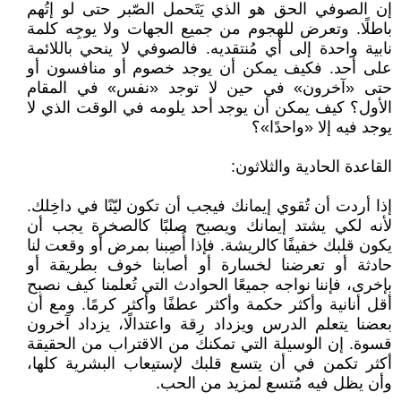
إن الصوفي الحق هو الذي يَتَحمل الصّبر حتى لو إتُهم
باطلًا. وتعرض للهجوم من جميع الجهات ولا يوجِه كلمة
نابية واحدة إلى أي مُنتقديه. فالصوفي لا ينحي باللائمة
على أحد. فكيف يمكن أن يوجد خصوم أو منافسون أو
حتى «آخرون» في حين لا توجد «نفس» في المقام
الأول؟ كيف يمكن أن يوجد أحد يلومه في الوقت الذي لا
يوجد فيه إلا «واحدًا»؟
القاعدة الحادية والثلاثون:
إذا أردت أن تُقوي إيمانك فيجب أن تكون ليّنًا في داخِلك.
لأنه لكي يشتد إيمانك ويصبح صلبًا كالصخرة يجب أن
يكون قلبك خفيفًا كالريشة. فإذا أُصِبنا بمرض أو وقعت لنا
حادثة أو تعرضنا لخسارة أو أصابنا خوف بطريقة أو
بإخرى، فإننا نواجه جميعًا الحوادث التي تُعلمنا كيف نصبح
أقل أنانية وأكثر حكمة وأكثر عطفًا وأكثر كرمًا. ومع أن
بعضنا يتعلم الدرس ويزداد رِقة واعتدالًا، يزداد آخرون
قسوة. إن الوسيلة التي تمكنك من الاقتراب من الحقيقة
أكثر تكمن في أن يتسع قلبك لإستيعاب البشرية كلها،
وأن يظل فيه مُتسع لمزيد من الحب.