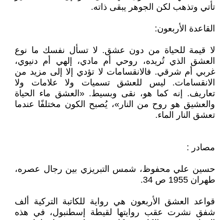
تأتي وتذهب لكن الجوهر يبقى ذاته.
القاعدة الأربعون:
لا قيمة للحياة من دون عشق. لا تسأل نفسك ما نوع
العشق الذي تُريده، روحي أم مادي، إلهي أم دنيوي،
غربي أم شرقي. فالانقسامات لا تؤدي إلا إلى مزيد من
الانقسامات. ليس للعشق تسميات ولا علامات ولا
تعاريف. إنه كما هو، نقى وبسيط. «العشق ماء الحياة
والعشيق هو روح من النار»، يُصبح الكون مختلفًا عندما
تعشق النار الماء.
مصادر :
حسين علي محفوظ، شمس التبريزي بين رجال عصره،
طهران 1955 ص 34.
قواعد العشق الأربعون هي رواية للكاتبة التركية ألف
شفق نشرت عقب روايتها لقيطة إسطنبول، في هذه