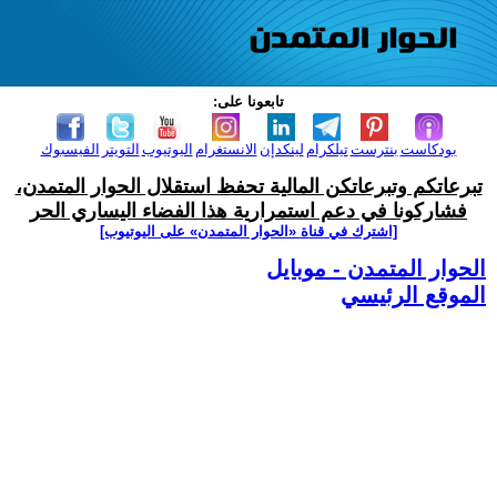
تابعونا على:
بودكاست
بنترست
تيلكرام
لينكدإن
الانستغرام
اليوتيوب
التويتر
الفيسبوك
تبرعاتكم وتبرعاتكن المالية تحفظ استقلال الحوار المتمدن،
فشاركونا في دعم استمرارية هذا الفضاء اليساري الحر
[اشترك في قناة ‫«الحوار المتمدن» على اليوتيوب]
الحوار المتمدن - موبايل
الموقع الرئيسي