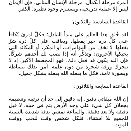
المرء مرحلة الكمال، مرحلة الإنسان المثالي، فإن الإيمان
ليس إلا عملية تدريجية، ويستلزم وجود نظيره: الكفر.
القاعدة السادسة والثلاثون:
لقد خُلق هذا العالم على مبدأ التبادل؛ فكلّ امرئ يُكافأ
على كلّ ذرة خير يفعلها، ويعاقب على كلّ ذرة شرّ
يفعلها. لا تخف من المؤامرات، أو المكر، أو المكائد التي
يحيكها الآخرون؛ وتذكّر أنه إذا نصب لك أحدهم شركًا،
فإن الله يكون قد فعل ذلك. فهو المخطط الأكبر. إذ لا
تتحرك ورقة شجرة من دون عِلمه. آمن بذلك ببساطة
وبصورة تامة. فكلّ ما يفعله الله يفعله بشكل جميل.
القاعدة السابعة والثلاثون:
إن الله ميقاتي دقيق. إنه دقيق إلى حد أن ترتيبه وتنظيمه
يجعلان كل شيء على وجه الأرض يتم في حينه. لا قبل
دقيقة ولا بعد دقيقة. والساعة تمشي بدقة شديدة بالنسبة
للجميع بلا استثناء. فلكل شخص وقت للحب ووقت
للموت.