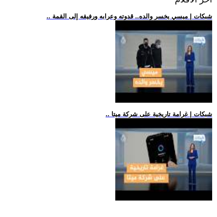
.. شبكات | ميسي يخسر والده.. قدوته وعرابه ورفيقه إلى القمة
.. شبكات | غرامة تاريخية على شركة ميتا