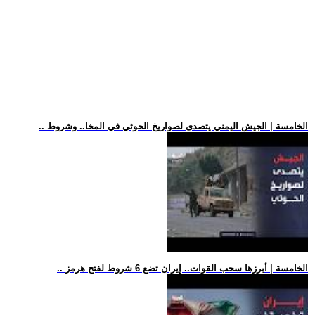
.. الخامسة | الجيش اليمني يتصدى لصواريخ الحوثي في المخا.. وشروط
.. الخامسة | أبرزها سحب القوات.. إيران تضع 6 شروط لفتح هرمز