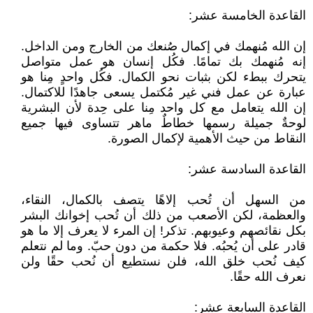
القاعدة الخامسة عشر:
إن الله مُنهمك في إكمال صُنعك من الخارج ومن الداخل.
إنه مُنهمك بك تمامًا. فكُل إنسان هو عمل متواصل
يتحرك ببطء لكن بثبات نحو الكمال. فكُل واحدٍ مِنا هو
عبارة عن عمل فني غير مُكتمل يسعى جاهدًا للاكتمال.
إن الله يتعامل مع كل واحد مِنا على حِدة لأن البشرية
لوحةٌ جميلة رسمها خطاطٌ ماهر تتساوى فيها جميع
النقاط من حيث الأهمية لإكمال الصورة.
القاعدة السادسة عشر:
من السهل أن تُحب إلاهًا يتصف بالكمال، النقاء،
والعظمة، لكن الأصعب من ذلك أن تُحب إخوانك البشر
بكل نقائصهم وعيوبهم. تذكر! إن المرء لا يعرف إلا ما هو
قادر على أن يُحبُه. فلا حكمة من دون حبّ. وما لم نتعلم
كيف نُحب خلق الله، فلن نستطيع أن نُحب حقًا ولن
نعرف الله حقًا.
القاعدة السابعة عشر: