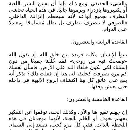
والشيء الحقيقي. ومع ذلك فإما أن يفتتن البشر باللعبة
أو يكسِروها بازدراء ويرموها جانبًا. في هذه الحياة تحاشى
التطرف بجميع أنواعه لأنه سيحطم إاتزانك الداخلي.
فالصوفي لا يتصَرف بتطرف بل يظل مُتسامحًا ومعتدلًا
على الدوام.
القاعدة الرابعة والعشرون:
يتبوأ الإنسان مكانة فريدة بين خلق الله. إذ يقول الله
«ونفختُ فيه من روحي» فقد خُلقنا جميعًا من دون
إستثناء لكي نكون خلفاء الله على الأرض. فاسأل نفسك
كم مرة تصرفت كخليفة له، هذا إن فعلت ذلك؟ تذكر أنه
يقع على عاتق كل مِنا اكتشاف الروح الإلهية في داخله
حتى يعيش وفقها.
القاعدة الخامسة والعشرون:
إن جهنم تقبع هنا والآن، وكذلك الجنة. توقفوا عن التفكير
بجهنم بخوف أو الحُلم بالجنة، لأنهما موجدتان في هذه
اللحظة بالذات. ففي كل مرة نُحب، نصعد إلى السماء.