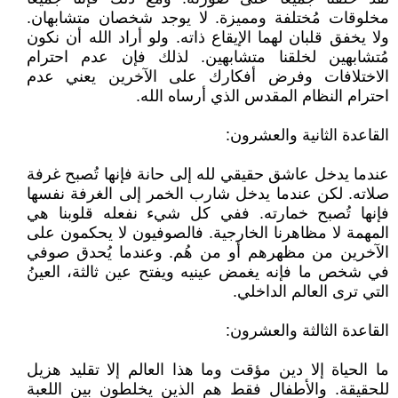
مخلوقات مُختلفة ومميزة. لا يوجد شخصان متشابهان.
ولا يخفق قلبان لهما الإيقاع ذاته. ولو أراد الله أن نكون
مُتشابهين لخلقنا متشابهين. لذلك فإن عدم احترام
الاختلافات وفرض أفكارك على الآخرين يعني عدم
احترام النظام المقدس الذي أرساه الله.
القاعدة الثانية والعشرون:
عندما يدخل عاشق حقيقي لله إلى حانة فإنها تُصبح غرفة
صلاته. لكن عندما يدخل شارب الخمر إلى الغرفة نفسها
فإنها تُصبح خمارته. ففي كل شيء نفعله قلوبنا هي
المهمة لا مظاهرنا الخارجية. فالصوفيون لا يحكمون على
الآخرين من مظهرهم أو من هُم. وعندما يُحدق صوفي
في شخص ما فإنه يغمض عينيه ويفتح عين ثالثة، العينُ
التي ترى العالم الداخلي.
القاعدة الثالثة والعشرون:
ما الحياة إلا دين مؤقت وما هذا العالم إلا تقليد هزيل
للحقيقة. والأطفال فقط هم الذين يخلطون بين اللعبة