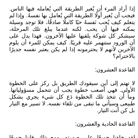
إذا أراد المرء أن يُغير الطريقة التي يُعامله فيها الناس.
فيجب أن يُغير أولًا الطريقة التي يُعامل بها نفسهُ. وإذا لم
يتعلم كيف يُحب نَفسهُ حبًا كاملًا صادقًا، فلا توجد وسيلة
يمكنه فيها أن يحب. لكنه عندما يبلغ تلك المرحلة،
سيشكر كل شوكة يلقيها عليها الآخرون. فهذا يدل على
أن الورود ستنهمر عليه قريبًا. كيف يمكن للمرء أن يلوم
الآخرين لأنهم لا يحترمونه إذا لم يكن يعتبر نفسه جديرًا
بالاحترام؟
القاعدة العشرون:
لا تهتم إلى أين سيقودك الطريق بل ركز على الخطوة
الأولى. فهي أصعب خطوة يجب أن تتحمل مسؤولياتها.
وما أن تتخذ تلك الخطوة دَع كل شيء يجري بشكل
طبيعى وسيأتي ما تبقى من تلقاء نفسه. لا تسير مع التيار
بل كن أنت التيار.
القاعدة الحادية والعشرون:
لقد خلقنا جميعًا على صورته. ومع ذلك فإننا جميعًا