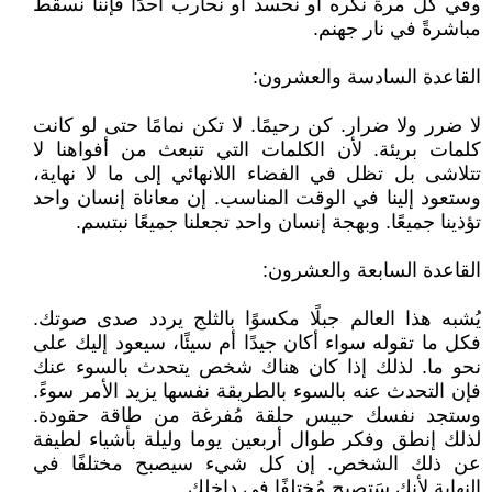
وفي كل مرة نكره أو نحسد أو نحارب أحدًا فإننا نسقط
مباشرةً في نار جهنم.
القاعدة السادسة والعشرون:
لا ضرر ولا ضرار. كن رحيمًا. لا تكن نمامًا حتى لو كانت
كلمات بريئة. لأن الكلمات التي تنبعث من أفواهنا لا
تتلاشى بل تظل في الفضاء اللانهائي إلى ما لا نهاية،
وستعود إلينا في الوقت المناسب. إن معاناة إنسان واحد
تؤذينا جميعًا. وبهجة إنسان واحد تجعلنا جميعًا نبتسم.
القاعدة السابعة والعشرون:
يُشبه هذا العالم جبلًا مكسوًا بالثلج يردد صدى صوتك.
فكل ما تقوله سواء أكان جيدًا أم سيئًا، سيعود إليك على
نحو ما. لذلك إذا كان هناك شخص يتحدث بالسوء عنك
فإن التحدث عنه بالسوء بالطريقة نفسها يزيد الأمر سوءً.
وستجد نفسك حبيس حلقة مُفرغة من طاقة حقودة.
لذلك إنطق وفكر طوال أربعين يوما وليلة بأشياء لطيفة
عن ذلك الشخص. إن كل شيء سيصبح مختلفًا في
النهاية لأنك سَتصبح مُختلفًا في داخلك.