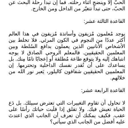
الحبّ إلا وينضج أثناء رحلته. فما إن تبدأ رحلة البحث عن
الحبّ، حتى تبدأ تتغيّر من الداخل ومن الخارج.
القاعدة الثالثة عشر:
يوجد مُعلمون مُزيفون وأساتذة مُزيفون في هذا العالم
أكثر عددًا من النجوم في الكون المرئي. فلا تخلط بين
الأشخاص الأنانيين الذين يعملون بدافع السُلطة وبين
المعلمين الحقيقيين. فالمعلم الروحي الصادق لا يوجه
انتباهك إليه ولا يتوقع طاعة مُطلقة أو إعجابًا تامًا مِنك. بل
يساعدك على أن تُقدر نفسك الداخلية وتحترمها. إن
المعلميين الحقيقيين شفافون كالبلور، يَعبر نور الله من
خلالهم.
القاعدة الرابعة عشر:
لا تحاول أن تقاوم التغييرات التي تعترض سبيلك. بل دَع
الحياة تعيش فيك. ولا تقلق إذا قلَبت حياتك رأسًا على
عقب. فكيف يمكنك أن تعرف أن الجانب الذي اعتدتَ
عليه أفضل من الجانب الذي سيأتي؟