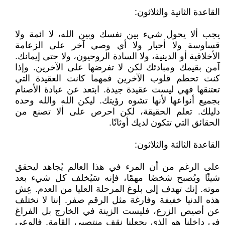
القاعدة الثانية والثلاثون:
يجب ألا يحول شيء بين نفسك وبين الله، لا ائمة ولا
قساوسة ولا أحبار ولا أي وصي آخر على الزعامة
الأخلاقية أو الدينية، ولا السادة الروحيون، ولا حتى إيمانك.
آمن بقيمك ومبادئك لكن لا تفرضها على الآخرين. وإذا
كنت تحطم قلوب الآخرين فمهما كانت العقيدة التي
تعتنقها فهي ليست عقيدة جيدة. ابتعد عن عبادة الأصنام
بجميع أنواعها لأنها تشوه رؤيتك. ليكن الله والله وحده
دليلك. تعلم الحقيقة، لكن احرص على ألا تصنع من
الحقائق التي تتكون لديك أوثانًا.
القاعدة الثالثة والثلاثون:
على الرغم من أن المرء في هذا العالم يُجاهد ليحقق
شيئًا ويُصبح شخصًا مهمًا، فإنه سَيُخلف كل شيء بعد
موته. إنك تهدف إلى بلوغ المرحلة العليا من العدم. عِش
هذه الدنيا خفيفة وفارغة مثل الرقم صفر. إننا لا نختلف
عن أصيص الزرع، فليست الزينة في الخارج بل الفراغ
في داخلنا هو الذي يجعلنا نقف منتصبى القامة. فالوعي