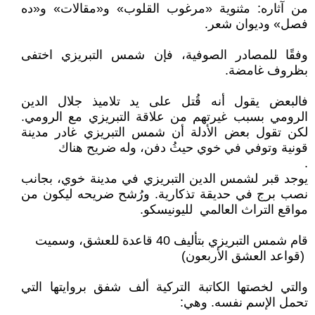
من آثاره: مثنوية «مرغوب القلوب» و«مقالات» و«ده
فصل» وديوان شعر.
وفقًا للمصادر الصوفية، فإن شمس التبريزي اختفى
بظروف غامضة.
فالبعض يقول أنه قُتل على يد تلاميذ جلال الدين
الرومي بسبب غيرتهم من علاقة التبريزي مع الرومي.
لكن تقول بعض الأدلة أن شمس التبريزي غادر مدينة
قونية وتوفي في خوي حيثُ دفن، وله ضريح هناك
.
يوجد قبر لشمس الدين التبريزي في مدينة خوي، بجانب
نصب برج في حديقة تذكارية. ورُشح ضريحه ليكون من
مواقع التراث العالمي لليونيسكو.
قام شمس التبريزي بتأليف 40 قاعدة للعشق، وسميت
(قواعد العشق الأربعون)
والتي لخصتها الكاتبة التركية ألف شفق بروايتها التي
تحمل الإسم نفسه. وهي: