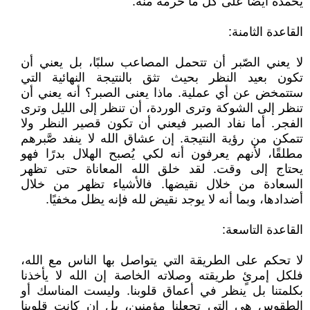
يحمده أيضًا على كل ما حرمه منه.
القاعدة الثامنة:
لا يعني الصّبر أن تتحمل المصاعب سلبًا، بل يعني أن
تكون بعيد النظر بحيث تثق بالنتيجة النهائية التي
ستتمخض عن أي عملية. ماذا يعنى الصبر؟ أنه يعني أن
تنظر إلى الشوكة وترى الوردة، أن تنظر إلى الليل وترى
الفجر. أما نفاد الصبر فيعني أن تكون قصير النظر ولا
تتمكن من رؤية النتيجة. إن عشاق الله لا ينفد صَّبرهم
مطلقًا، لأنهم يعرفون أنه لكي يُصبح الهلال بدرًا فهو
يحتاج إلى وقت. لقد خلق الله المعاناة حتى تظهر
السعادة من خلال نقيضها. فالأشياء تظهر من خلال
أضدادها، وبما أنه لا يوجد نقيض لله فإنه يظل مخفيًا.
القاعدة التاسعة:
لا تحكم على الطريقة التي يتواصل بها الناس مع الله،
فلكل إمرئٍ طريقته وصلاته الخاصة إن الله لا يأخذنا
بكلمتنا بل ينظر في أعماق قلوبنا. وليست المناسك أو
الطقوس هي التي تجعلنا مؤمنين، بل إن كانت قلوبنا