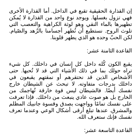
إن القذارة الحقيقية تقبع في الداخل. أما القذارة الأخرى
فهي تزول بغسلها. ويوجد نوع واحد من القذارة لا يُمكن
تطهيرها بالماء النقي وهو لوثة الكراهية والتعصب التي
تلوث الروح. نستطيع أن نُطهر أجسامنا بالزُهد والصّيام.
لكن الحبّ وحده هو الذي يطهر قلوبنا.
القاعدة الثامنة عشر:
يقبع الكون كُله داخل كل إنسان في داخلك. كل شيء
تراه حولك بما في ذلك الأشياء التي قد لا تُحبها. حتى
الأشخاص الذين قد نحتقرهم أو نمقتهم يقبعون في
داخلك بدرجات متفاوته. لا تبحث عن الشيطان خارج
نفسك أيضًا. فالشيطان ليس قوة خارقة تُهاجمك من
الخارج بل هو صوت عادي ينبعث من داخلك. فإذا تعرفت
على نفسك تمامًا وواجهت بصدق وقسوة جانبيك المظلم
والمشرق. عندها تبلغ أرقى أشكال الوعي وعندما تعرف
نفسك فإنك ستعرف الله.
القاعدة التاسعة عشر: