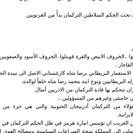
 تحت الحكم السلاطين التركمان بدأً من الغزنويين
وا ..الخروف الابيض والقرة قوينلوا..الخروف الأسود والصفويين
لقاجار ،
 الاستعمار البريطاني برضا شاه كازغستاني الاصل الى سدة الح
 البريطانيين وتوج ابنه محمد رضا شاه خلفاً لوالده،
ان تتحكم بها قادة التركمان من الاذريين أمثال
لي خامنئى وغيرهم من المسؤولين ،
لاء من التركمان آذربيجان الجنوبية والتي هي جزء من ا
ايرانية.
 الغريب ان تؤسس امارة هرمز في ظل الحكم التركمان في اي
لت الى المملكة نتيجة الصراعات السياسية ومصالح القوى ا