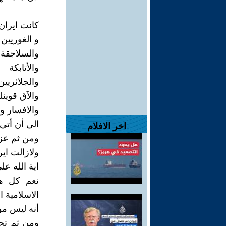
كانت ايران
و الغوريين
والسلاجقة
والأتابكة
والجلائريين
والآق قوينل
والافسار وا
الى أن أتى
اخر الافلام
ومن ثم عزله
ولازالت اير
اية الله ع
نعم كل هؤ
الاسلامية ال
أنه ليس من
ومن ثم تحو