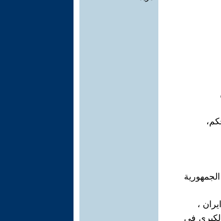
كم،
لجمهورية
ران ،
لكبرى في