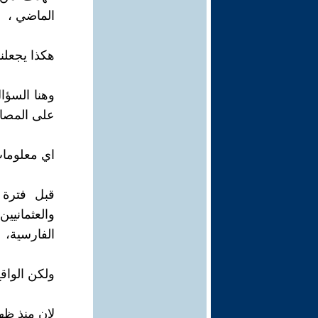
الماضي ،
هكذا يجعلن
وهنا السؤا
على المصار
اي معلومات 
قبل فترة
والعثماني
الفارسية،
ولكن الواق
لان منذ ظه