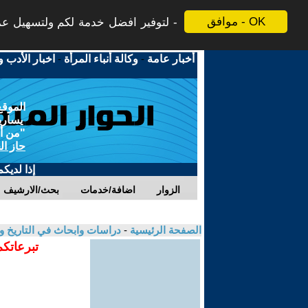
موافق - OK
لتوفير افضل خدمة لكم ولتسهيل عملي
أخبار عامة
-
وكالة أنباء المرأة
-
اخبار الأدب و
الموقع
يسارية
"من أج
حاز ال
إذا لديك
الزوار
اضافة/خدمات
بحث/الارشيف
الصفحة الرئيسية
-
دراسات وابحاث في التاريخ و
تبرعاتكم