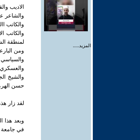
الاديب وال
والشاعر ع
والكاتب اال
والكاتب ال
لمنطقة ال
المزيد.....
ومن البارع
والسياسي 
والعسكري ا
والشيخ الج
حسن الهرمز
لقد زار هذه
وبعد هذا ا
في جامعة ا