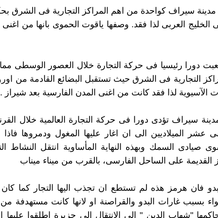
دينة سيراف كواحدة من اهم المراكز التجارية فى الشرق بح
ى الخليج العربى لذا فقد. وصفها ياقوت الحموى بانها من اغنى 
 لعبت دورا رئيسيا فى حركة التجارة خلال العصور الوسطى مما
اكز التجارية فى الشرق حيث تستقبل البضائع القادمة من اورو
ت الآسيوية لذا فقد كانت من اغنى المدن الفارسية بعد شيراز .
دينة سيراف تؤدى دورا فى حركة التجارة العالمية خلال القرن
ى عشر الميلاديين الى ان اغار عليها المغول ودمروها فاذا
وى صيادى السمك وبهذه النهاية المأساوية انتقل النشاط ال
 القديمة على الساحل الفارسى، بالقرب من ميناء ميناب
دو فان هرمز هذه لم تستطع ان تجذب اليها التجار كما كان
 بسبب غارات البدو والقراصنة او لانها كانت مستهدفة من ق
اكمها "شهاب الدين " الى الانتقال الى جزيرة اطلقوا عليها 