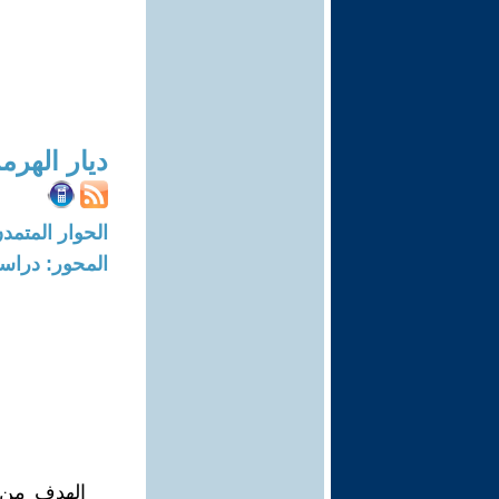
ديار الهرم
الحوار المتمدن-العدد: 7563 - 23
المحور: دراسا
الهدف من م