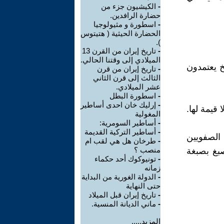
-
الكيشيون جزء من
حضارة الرافدين.
-
اسطورة و مثيولوجيا
الحضارة الحيثية ( هتيتوس
).
-
تاريخ إيران من القرن 13
الميلادي إلى وقتنا الحالي.
خ يعتمدون
-
تاريخ إيران من قرن
الثالث إلى قرن الثاني
عشر الميلادي.
-
اسطورة البطل
-
إرليك خان احدى أساطير
 قيمة لها.
المغولية
-
أساطير السومرية:
-
أساطير التركية القديمة
لصفويين
-
طرخان هل هي لقب ام
منصب ؟
بغ بصبغة
-
تونيوكوك أحد حكماء
زمانه
-
الدولة الغورية من البداية
حتى النهاية
-
تاريخ إيران قبل الميلاد
-
ماني الديانة المنسية.
المزيد.....