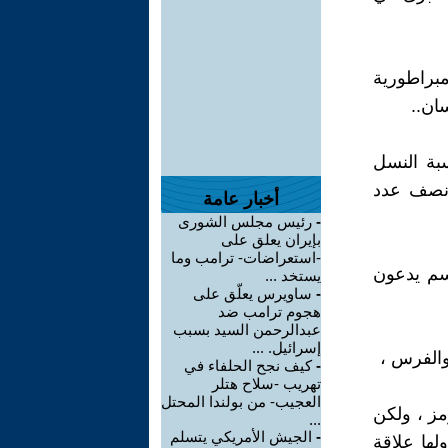
براطورية
ان..
بة النسل
ل نصف عدد
أخبار عامة
-
رئيس مجلس الشورى
بإيران يعلق على
-استعراضات- ترامب وما
قسم يدعون
يستخد ...
-
ساويرس يعلّق على
هجوم ترامب ضد
عبدالرحمن السيد بسبب
إسرائيل. ...
والفرس ،
-
كيف نجح الحلفاء في
تهريب -سلاح هتلر
العجيب- من بولندا المحتل
مز ، ولكن
...
-
الجيش الأمريكي يتسلم
لها علاقة