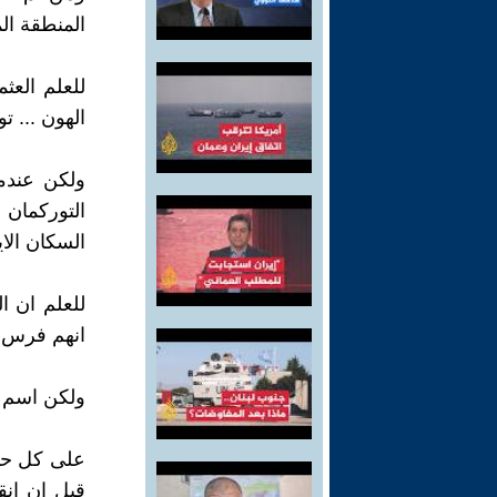
المنطقة الم
للعلم الع
الهون ... ت
ولكن عندم
التوركمان 
السكان الاي
للعلم ان ا
انهم فرس و
ولكن اسم ت
على كل حال 
قبل ان انق