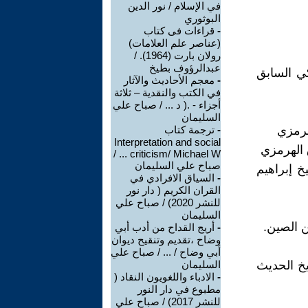
في الإسلام / نور الدين
البوثوري
-
قراءات فى كتاب
(عناصر علم العلامات)
رولان بارت (1964). /
عبدالرؤوف بطيخ
كي السابق
-
معجم الأحاديث والآثار
في الكتب والنقدية – ثلاثة
أجزاء - .( د ... / صباح علي
السليمان
رمزي
-
ترجمة كتاب
Interpretation and social
 الهرمزي
criticism/ Michael W ... /
صباح علي السليمان
 إبراهيم
-
السياق الافرادي في
القران الكريم ( دار نور
للنشر 2020) / صباح علي
السليمان
ن الصين.
-
أريج القداح من أدب أبي
وضاح ،تقديم وتنقيح ديوان
أبي وضاح / ... / صباح علي
يخ الحديث
السليمان
-
الادباء واللغويون النقاد (
مطبوع في دار النور
للنشر 2017) / صباح علي