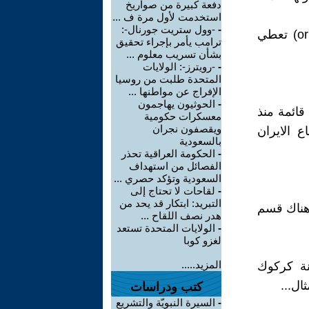
دفعة كبيرة من صواريخ
استخدمت لأول مرة ف ...
-
-وول ستريت جورنال-:
توجد كلمة هرمز بين التركمان اذريين و قاشقاي ووكلمة هرمز ( ormiz) تعطي
ترامب يأمر بإجراء تحقيق
بشأن تسريب معلوم ...
-
-رويترز-: الولايات
المتحدة طلبت من روسيا
الإفراج عن مواطنها ...
-
الحوثيون يهاجمون
قائمة منذ
معسكرات حكومية
ويقصفون نجران
اع الايران
بالسعودية
-
الحكومة العراقية تحذر
الفصائل من استهداف
السعودية وتؤكد حصري ...
-
لقاحات لا تحتاج إلى
التبريد: ابتكار قد يحد من
 هناك قسم
هدر نصف اللقاح ...
-
الولايات المتحدة تستعد
لغزو كوبا
المزيد.....
نة كركوك
ال...
كتب ودراسات
-
السيرة النبويّة والتشريع