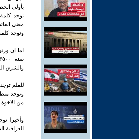
بأولى الحضا
معنى القائد
وتوجد كلمةه
اما ان ورثو
والشرق الر
للعلم توجد
وتوجد منطق
من الاخوة 
وأخيرا تو
العراقية ال