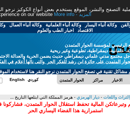
ة التصفح والنشر، الموقع يستخدم بعض أنواع الكوكيز نرجو النق
More info - المزيد
experience on our website
الفن
-
وكالة أنباء اليسار
-
وكالة أنباء العلمانية
-
وكالة أنباء العمال
-
وكا
الاقتصاد
-
اخبار الطب والعلوم
 الرئيسي لمؤسسة الحوار المتمدن
، علمانية، ديمقراطية، تطوعية وغير ربحية
ل مجتمع مدني علماني ديمقراطي حديث يضمن الحرية والعدالة الاجتم
حوار المتمدن على جائزة ابن رشد للفكر الحر والتى نالها أعلام في الفك
م مشاكل تقنية في تصفح الحوار المتمدن نرجو النقر هنا لاستخدام الموقع
كوردي
English
الاخبار
مراكز
الحوار المتمدن
التراث واللغات
-
ديار الهرمزي
- هرمز المملكة التي ابتلعها التاريخ ...
 وتبرعاتكن المالية تحفظ استقلال الحوار المتمدن، فشاركونا 
استمرارية هذا الفضاء اليساري الحر