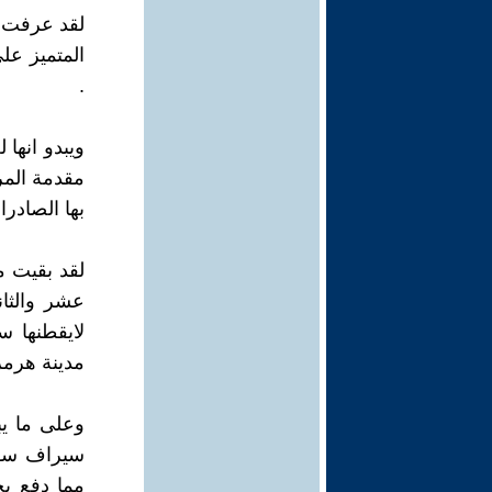
لقد عرفت م
المتميز عل
.
ويبدو انها
مقدمة المر
بها الصادرا
لقد بقيت م
عشر والثان
لايقطنها س
مدينة هرمز
وعلى ما يب
سيراف سواء
مما دفع بح