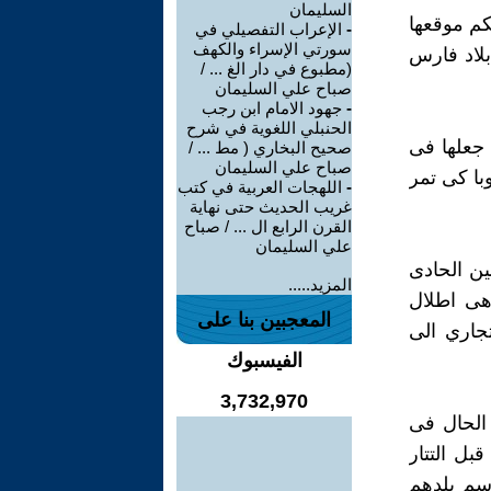
السليمان
كم موقعها
-
الإعراب التفصيلي في
سورتي الإسراء والكهف
بلاد فارس
(مطبوع في دار الغ ... /
صباح علي السليمان
-
جهود الامام ابن رجب
الحنبلي اللغوية في شرح
 جعلها فى
صحيح البخاري ( مط ... /
صباح علي السليمان
با كى تمر
-
اللهجات العربية في كتب
غريب الحديث حتى نهاية
القرن الرابع ال ... / صباح
علي السليمان
ين الحادى
المزيد.....
 هى اطلال
المعجبين بنا على
تجاري الى
الفيسبوك
3,732,970
 الحال فى
بل التتار
اسم بلدهم